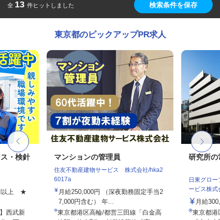
13
検索条件を保存
全
件ヒットしました
東京都のピックアップPR求人
ンス・検針
マンションの管理員
研究所の
住友不動産建物サービス 株式会社/hka2
6017a
日東グロー
ービス株式会
0円以上 ★
月給250,000円 （深夜勤務固定手当2
7,000円含む） 年...
月給300
】西武新
東京都港区高輪/都営三田線「白金高
東京都港区