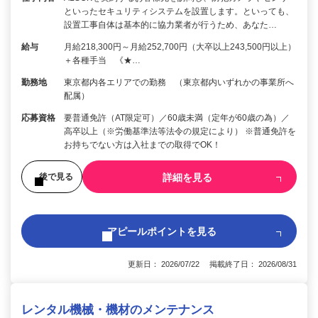
といったセキュリティシステムを設置します。といっても、
設置工事自体は基本的に協力業者が行うため、あなた…
給与
月給218,300円～月給252,700円（大卒以上243,500円以上）
＋各種手当 《★…
勤務地
東京都内各エリアでの勤務 （東京都内いずれかの事業所へ
配属）
応募資格
要普通免許（AT限定可）／60歳未満（定年が60歳の為）／
高卒以上（※労働基準法等法令の規定により） ※普通免許を
お持ちでない方は入社までの取得でOK！
詳細を見る
後で見る
アピールポイントを見る
更新日： 2026/07/22 掲載終了日： 2026/08/31
レンタル機械・機材のメンテナンス