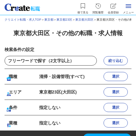
後で見る
閲覧履歴
会員登録
メニュー
クリエイト転職・求人TOP
＞
東京都
＞
東京都23区
＞
東京都大田区
＞
東京都大田区・その他の転職
東京都大田区・その他の転職・求人情報
検索条件の設定
絞り込む
職種
清掃・設備管理(すべて)
選択
エリア
東京都23区(大田区)
選択
条件
指定しない
選択
業種
指定しない
選択