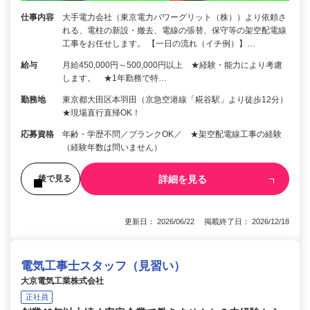
仕事内容
大手電力会社（東京電力パワーグリット（株））より依頼さ
れる、電柱の新設・撤去、電線の張替、保守等の架空配電線
工事をお任せします。 【一日の流れ（イチ例）】…
給与
月給450,000円～500,000円以上 ★経験・能力により考慮
します。 ★1年勤務で特…
勤務地
東京都大田区本羽田（京急空港線「糀谷駅」より徒歩12分）
★現場直行直帰OK！
応募資格
年齢・学歴不問／ブランクOK／ ★架空配電線工事の経験
（経験年数は問いません）
詳細を見る
後で見る
更新日： 2026/06/22 掲載終了日： 2026/12/18
電気工事士スタッフ（見習い）
大京電気工業株式会社
正社員