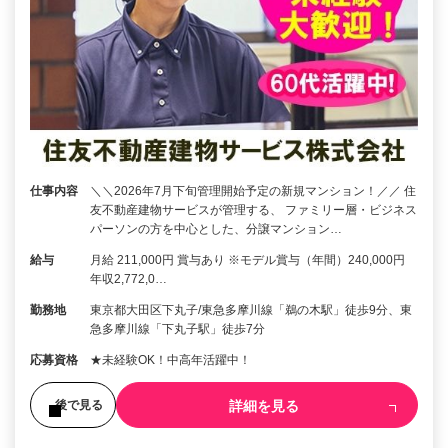
仕事内容
＼＼2026年7月下旬管理開始予定の新規マンション！／／ 住
友不動産建物サービスが管理する、 ファミリー層・ビジネス
パーソンの方を中心とした、分譲マンション…
給与
月給 211,000円 賞与あり ※モデル賞与（年間）240,000円
年収2,772,0…
勤務地
東京都大田区下丸子/東急多摩川線「鵜の木駅」徒歩9分、東
急多摩川線「下丸子駅」徒歩7分
応募資格
★未経験OK！中高年活躍中！
詳細を見る
後で見る