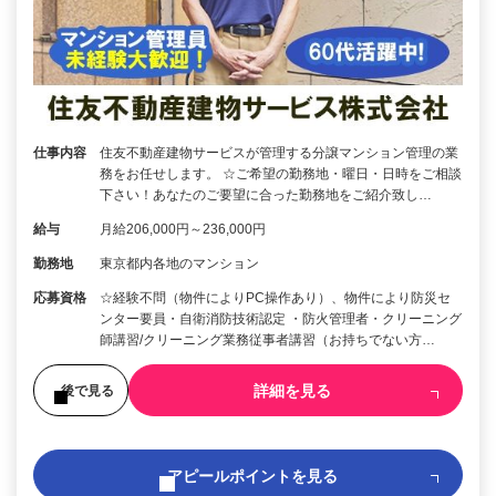
仕事内容
住友不動産建物サービスが管理する分譲マンション管理の業
務をお任せします。 ☆ご希望の勤務地・曜日・日時をご相談
下さい！あなたのご要望に合った勤務地をご紹介致し…
給与
月給206,000円～236,000円
勤務地
東京都内各地のマンション
応募資格
☆経験不問（物件によりPC操作あり）、物件により防災セ
ンター要員・自衛消防技術認定 ・防火管理者・クリーニング
師講習/クリーニング業務従事者講習（お持ちでない方…
詳細を見る
後で見る
アピールポイントを見る