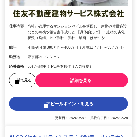
仕事内容
当社が管理するマンションやビルを巡回し、建物や付属施設
などの点検や報告書作成など 【具体的には】 ・建物の劣化
状況（発錆、ヒビ割れ、膨れ、破断、はがれや…
給与
年俸制/年額380万円～400万円（月額31.7万円～33.4万円）
勤務地
東京都のマンション
応募資格
50代活躍中！ PC基本操作（入力程度）
詳細を見る
後で見る
アピールポイントを見る
更新日： 2026/08/07 掲載終了日： 2026/08/29