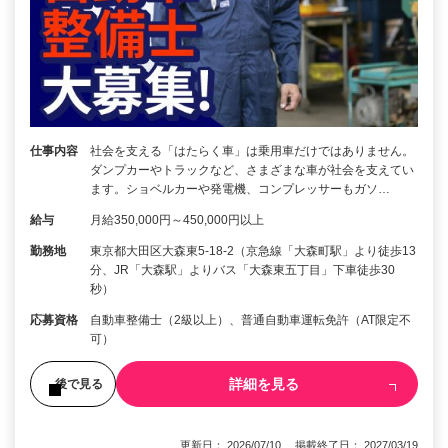
仕事内容
社会を支える「はたらく車」は乗用車だけではありません。
ダンプカーやトラックなど、さまざまな車が社会を支えてい
ます。ショベルカーや発電機、コンプレッサーもガソ…
給与
月給350,000円～450,000円以上
勤務地
東京都大田区大森東5-18-2（京急線「大森町駅」より徒歩13
分、JR「大森駅」よりバス「大森東五丁目」下車徒歩30
秒）
応募資格
自動車整備士（2級以上）、普通自動車運転免許（AT限定不
可）
詳細を見る
後で見る
更新日： 2026/07/10 掲載終了日： 2027/03/19