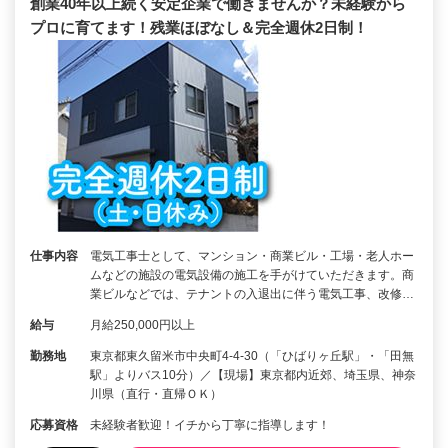
創業40年以上続く安定企業で働きませんか？未経験から
プロに育てます！残業ほぼなし＆完全週休2日制！
仕事内容
電気工事士として、マンション・商業ビル・工場・老人ホー
ムなどの施設の電気設備の施工を手がけていただきます。商
業ビルなどでは、テナントの入退出に伴う電気工事、改修…
給与
月給250,000円以上
勤務地
東京都東久留米市中央町4-4-30（「ひばりヶ丘駅」・「田無
駅」よりバス10分）／【現場】東京都内近郊、埼玉県、神奈
川県（直行・直帰ＯＫ）
応募資格
未経験者歓迎！イチから丁寧に指導します！