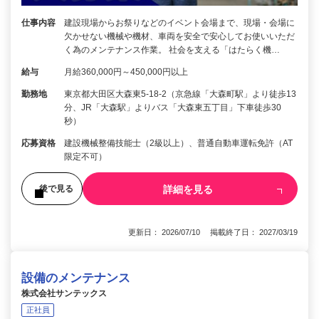
仕事内容
建設現場からお祭りなどのイベント会場まで、現場・会場に
欠かせない機械や機材、車両を安全で安心してお使いいただ
く為のメンテナンス作業。 社会を支える「はたらく機…
給与
月給360,000円～450,000円以上
勤務地
東京都大田区大森東5-18-2（京急線「大森町駅」より徒歩13
分、JR「大森駅」よりバス「大森東五丁目」下車徒歩30
秒）
応募資格
建設機械整備技能士（2級以上）、普通自動車運転免許（AT
限定不可）
詳細を見る
後で見る
更新日： 2026/07/10 掲載終了日： 2027/03/19
設備のメンテナンス
株式会社サンテックス
正社員