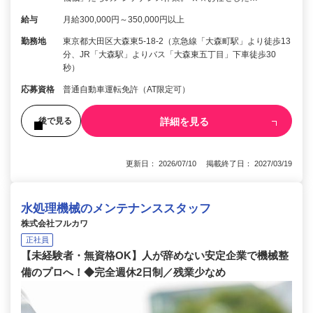
給与
月給300,000円～350,000円以上
勤務地
東京都大田区大森東5-18-2（京急線「大森町駅」より徒歩13
分、JR「大森駅」よりバス「大森東五丁目」下車徒歩30
秒）
応募資格
普通自動車運転免許（AT限定可）
詳細を見る
後で見る
更新日： 2026/07/10 掲載終了日： 2027/03/19
水処理機械のメンテナンススタッフ
株式会社フルカワ
正社員
【未経験者・無資格OK】人が辞めない安定企業で機械整
備のプロへ！◆完全週休2日制／残業少なめ