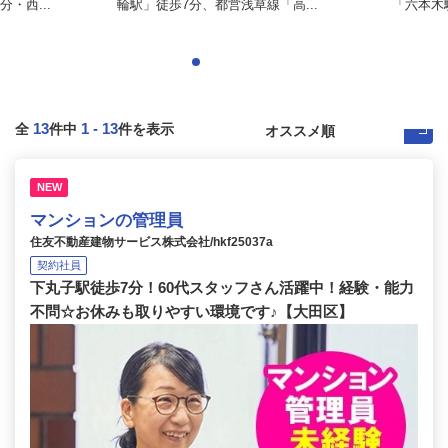
・西...
輪駅」徒歩7分、都営浅草線「高...
「六本木駅
13
1
-
13
全
件中
件を表示
NEW
マンションの管理員
住友不動産建物サービス株式会社/hkf25037a
契約社員
下丸子駅徒歩7分！60代スタッフさん活躍中！経験・能力
不問☆お休みも取りやすい環境です♪【大田区】