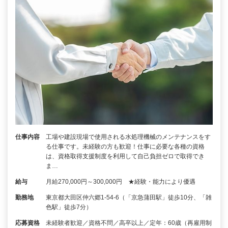
仕事内容
工場や建設現場で使用される水処理機械のメンテナンスをす
る仕事です。未経験の方も歓迎！仕事に必要な各種の資格
は、資格取得支援制度を利用して自己負担ゼロで取得でき
ま…
給与
月給270,000円～300,000円 ★経験・能力により優遇
勤務地
東京都大田区仲六郷1-54-6（「京急蒲田駅」徒歩10分、「雑
色駅」徒歩7分）
応募資格
未経験者歓迎／資格不問／高卒以上／定年：60歳（再雇用制