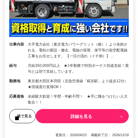
仕事内容
大手電力会社（東京電力パワーグリット（株））より依頼さ
れる、電柱の新設・撤去、電線の張替、保守等の架空配電線
工事をお任せします。 【一日の流れ（イチ例）】…
給与
月給350,000円以上 ★1年勤務で特別ボーナス別途支給！賞
与とは別で支給しています。
勤務地
東京都大田区本羽田（京急空港線「糀谷駅」より徒歩12分）
★現場直行直帰OK！
応募資格
未経験大歓迎！学歴・年齢不問！ ★手に職をつけたい人大
集合！！
詳細を見る
後で見る
更新日： 2026/06/23 掲載終了日： 2026/12/18