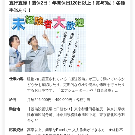
直行直帰！週休2日！年間休日120日以上！賞与3回！各種
手当あり！
仕事内容
建物内に設置されている「搬送設備」が正しく動いているか
どうかを確認したり、定期的な点検や簡単な修理を行ったり
するお仕事です。 「エアシューター」や「自走台車」…
給与
月給246,000円～490,000円＋各種手当
勤務地
【設備設置現場は日替わり】東京都世田谷池尻、神奈川県横
浜市南区浦舟町、神奈川県横浜市旭区中尾、東京都北区赤羽
台など
応募資格
高卒以上、簡単なExcelでの入力作業ができる方 ★経験不