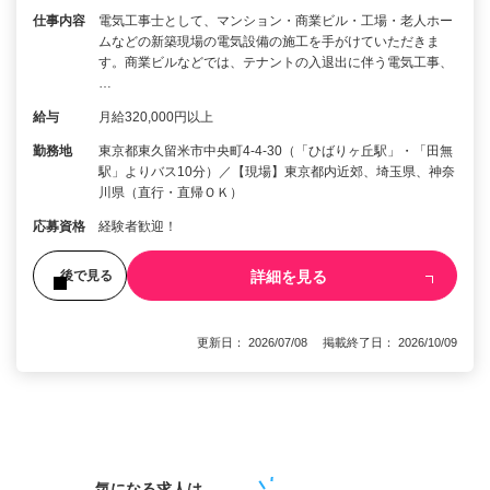
仕事内容
電気工事士として、マンション・商業ビル・工場・老人ホー
ムなどの新築現場の電気設備の施工を手がけていただきま
す。商業ビルなどでは、テナントの入退出に伴う電気工事、
…
給与
月給320,000円以上
勤務地
東京都東久留米市中央町4-4-30（「ひばりヶ丘駅」・「田無
駅」よりバス10分）／【現場】東京都内近郊、埼玉県、神奈
川県（直行・直帰ＯＫ）
応募資格
経験者歓迎！
詳細を見る
後で見る
更新日： 2026/07/08 掲載終了日： 2026/10/09
1
気になる求人は