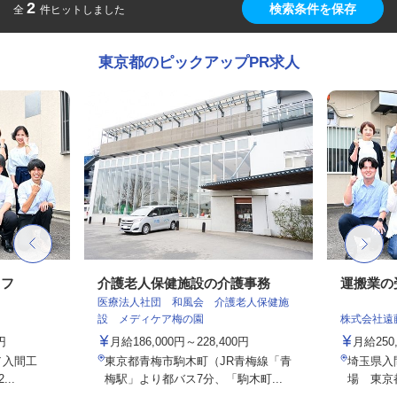
2
検索条件を保存
全
件ヒットしました
東京都のピックアップPR求人
ッフ
介護老人保健施設の介護事務
運搬業の
医療法人社団 和風会 介護老人保健施
設 メディケア梅の園
株式会社遠
円
月給186,000円～228,400円
月給250,
／入間工
東京都青梅市駒木町（JR青梅線「青
埼玉県入間
..
梅駅」より都バス7分、「駒木町...
場 東京都