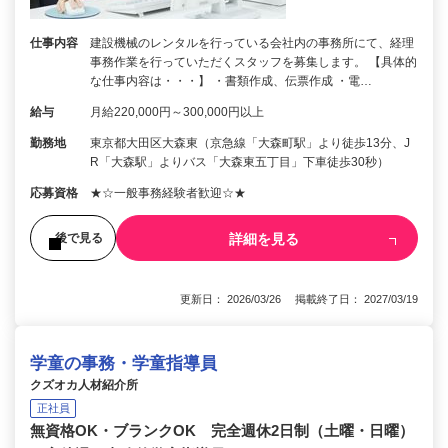
仕事内容
建設機械のレンタルを行っている会社内の事務所にて、経理
事務作業を行っていただくスタッフを募集します。 【具体的
な仕事内容は・・・】 ・書類作成、伝票作成 ・電…
給与
月給220,000円～300,000円以上
勤務地
東京都大田区大森東（京急線「大森町駅」より徒歩13分、J
R「大森駅」よりバス「大森東五丁目」下車徒歩30秒）
応募資格
★☆一般事務経験者歓迎☆★
詳細を見る
後で見る
更新日： 2026/03/26 掲載終了日： 2027/03/19
学童の事務・学童指導員
クズオカ人材紹介所
正社員
無資格OK・ブランクOK 完全週休2日制（土曜・日曜）