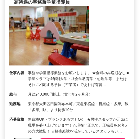
高待遇の事務兼学童指導員
仕事内容
事務や学童指導業務をお願いします。 ★金町のみ送迎なし ■
学童クラブは4年制大学・社会学教育学・心理学等、または
それに相応する学位（卒業者）であれば有資…
給与
月給240,000円以上（賞与年2ヶ月分）
勤務地
東京都大田区田園調布本町／東急東横線・目黒線・多摩川線
「多摩川駅」より徒歩10分
応募資格
無資格OK・ブランクある方もOK ★男性スタッフが元気に
職場を盛り上げています！☆現在非正規で、正職員をお考え
の方大歓迎！ ☆接客経験を活かしているスタッフもい…