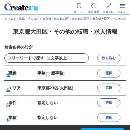
後で見る
閲覧履歴
会員登録
メニュー
クリエイト転職・求人TOP
＞
東京都
＞
東京都23区
＞
東京都大田区
＞
東京都大田区・その他の転職
東京都大田区・その他の転職・求人情報
検索条件の設定
絞り込む
職種
事務(一般事務)
選択
エリア
東京都23区(大田区)
選択
条件
指定しない
選択
業種
指定しない
選択