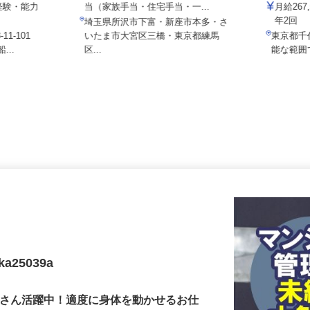
株式会社セ
月給230,000円＋時間外手当＋他手
★経験・能力
当（家族手当・住宅手当・一...
月給2
年2回
埼玉県所沢市下富・新座市本多・さ
11-101
いたま市大宮区三橋・東京都練馬
東京都
...
区...
能な範
25039a