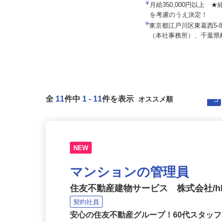
株式会社セーフティ /sh-y
マルゼン レックス株式会社
月給267,580円 ＋各種手当＋賞与
月給350,000円以上 
年2回
を考慮のうえ決定！
東京都千代田区内の各所 ※通勤可
東京都江戸川区東葛西5-8-
能な範囲で勤務地を考慮します。
（本社事務所）、千葉県船
全
11
件中
1
-
11
件を表示
NEW
マンションの管理員
住友不動産建物サービス 株式会社/hka
契約社員