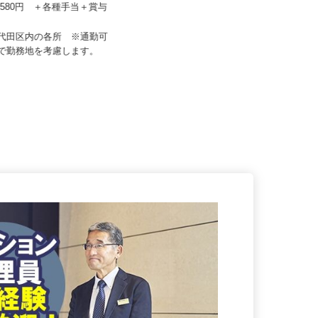
ーフティ /sh-y
マルゼン レックス株式会社
67,580円 ＋各種手当＋賞与
月給350,000円以上 ★経験・能力
を考慮のうえ決定！
千代田区内の各所 ※通勤可
東京都江戸川区東葛西5-8-11-101
囲で勤務地を考慮します。
（本社事務所）、千葉県船...