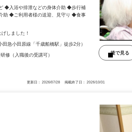
ど ◆入浴や排泄などの身体介助 ◆歩行補
介助 ◆ご利用者様の送迎、見守り ◆食事
賃上げしました！
5（小田急小田原線「千歳船橋駅」徒歩2分）
後で見
礎研修（入職後の受講可）
更新日： 2026/07/28 掲載終了日： 2026/10/31