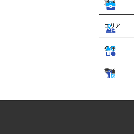
職種
エリア
条件
業種