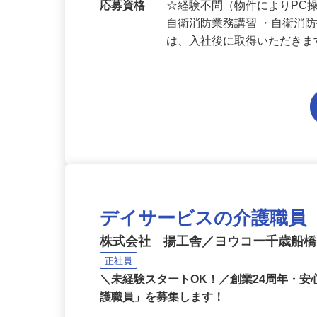
勤務地
東京都各地のマンション
応募資格
☆経験不問（物件によりPC
自衛消防業務講習 ・自衛消
は、入社後に取得いただき
デイサービスの介護職員
株式会社 揚工舎／ヨウコー千歳船
正社員
＼未経験スタートOK！／創業24周年・