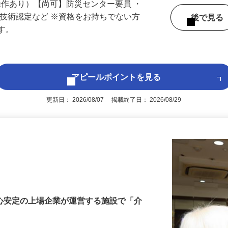
操作あり）【尚可】防災センター要員 ・
防技術認定など ※資格をお持ちでない方
後で見
ます。
アピールポイントを見る
更新日： 2026/08/07 掲載終了日： 2026/08/29
橋
安心安定の上場企業が運営する施設で「介