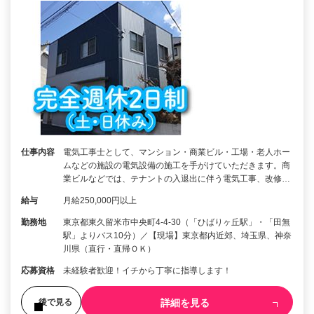
仕事内容
電気工事士として、マンション・商業ビル・工場・老人ホー
ムなどの施設の電気設備の施工を手がけていただきます。商
業ビルなどでは、テナントの入退出に伴う電気工事、改修…
給与
月給250,000円以上
勤務地
東京都東久留米市中央町4-4-30（「ひばりヶ丘駅」・「田無
駅」よりバス10分）／【現場】東京都内近郊、埼玉県、神奈
川県（直行・直帰ＯＫ）
応募資格
未経験者歓迎！イチから丁寧に指導します！
詳細を見る
後で見る