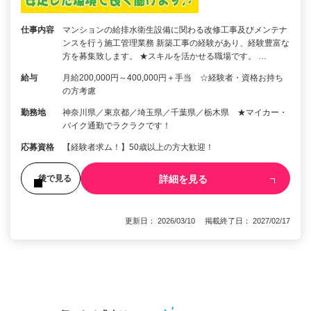
仕事内容
マンションの給排水衛生設備に関わる改修工事及びメンテナ
ンスを行う施工管理業務 新築工事の経験があり、経験豊富な
方を募集致します。 ★スキルを活かせる職場です。 …
給与
月給200,000円～400,000円＋手当 ☆経験者・資格お持ち
の方考慮
勤務地
神奈川県／東京都／埼玉県／千葉県／栃木県 ★マイカー・
バイク通勤でラクラクです！
応募資格
【経験者求ム！】50歳以上の方大歓迎！
詳細を見る
後で見る
更新日： 2026/03/10 掲載終了日： 2027/02/17
1