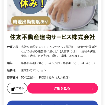
仕事内容
当社が管理するマンションやビルを巡回し、建物や付属施設
などの点検や報告書作成など 【具体的には】 ・建物の劣化
状況（発錆、ヒビ割れ、膨れ、破断、はがれや…
給与
年俸制/年額380万円～400万円（月額31.7万円～33.4万円）
勤務地
東京都のマンション
応募資格
50代活躍中！ PC基本操作（入力程度）
詳細を見る
後で見る