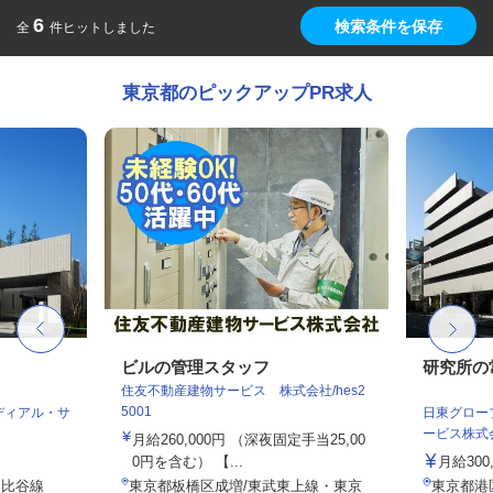
6
検索条件を保存
全
件ヒットしました
東京都のピックアップPR求人
ビルの管理スタッフ
研究所の
住友不動産建物サービス 株式会社/hes2
5001
ディアル・サ
日東グロー
ービス株式会
月給260,000円 （深夜固定手当25,00
0円を含む） 【...
月給300
日比谷線
東京都板橋区成増/東武東上線・東京
東京都港区