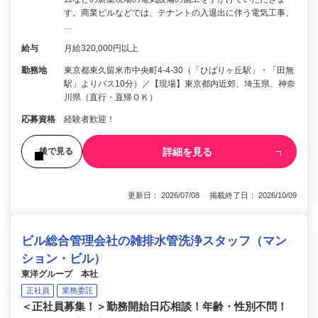
す。商業ビルなどでは、テナントの入退出に伴う電気工事、
…
給与
月給320,000円以上
勤務地
東京都東久留米市中央町4-4-30（「ひばりヶ丘駅」・「田無
駅」よりバス10分）／【現場】東京都内近郊、埼玉県、神奈
川県（直行・直帰ＯＫ）
応募資格
経験者歓迎！
詳細を見る
後で見る
更新日： 2026/07/08 掲載終了日： 2026/10/09
ビル総合管理会社の雑排水管洗浄スタッフ（マン
ション・ビル）
東洋グループ 本社
正社員
業務委託
＜正社員募集！＞勤務開始日応相談！年齢・性別不問！