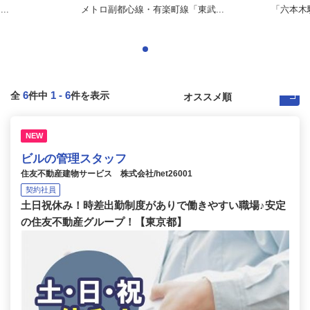
..
メトロ副都心線・有楽町線「東武...
「六本木駅
6
1
-
6
全
件中
件を表示
NEW
ビルの管理スタッフ
住友不動産建物サービス 株式会社/het26001
契約社員
土日祝休み！時差出勤制度がありで働きやすい職場♪安定
の住友不動産グループ！【東京都】