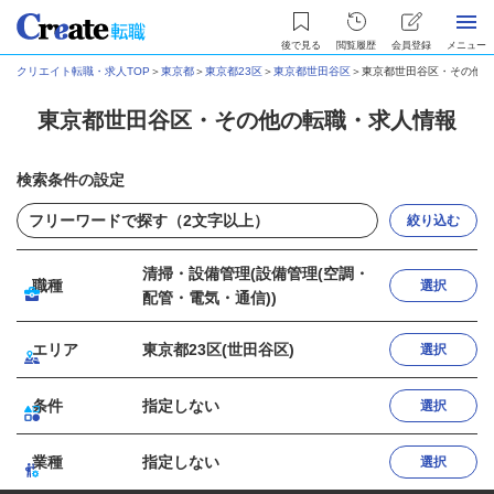
後で見る
閲覧履歴
会員登録
メニュー
クリエイト転職・求人TOP
＞
東京都
＞
東京都23区
＞
東京都世田谷区
＞
東京都世田谷区・その他の
東京都世田谷区・その他の転職・求人情報
検索条件の設定
絞り込む
清掃・設備管理(設備管理(空調・
職種
選択
配管・電気・通信))
エリア
東京都23区(世田谷区)
選択
条件
指定しない
選択
業種
指定しない
選択