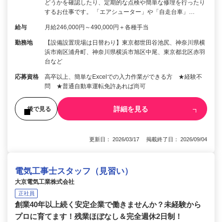
どうかを確認したり、定期的な点検や簡単な修理を行ったり
するお仕事です。 「エアシューター」や「自走台車」…
給与
月給246,000円～490,000円＋各種手当
勤務地
【設備設置現場は日替わり】東京都世田谷池尻、神奈川県横
浜市南区浦舟町、神奈川県横浜市旭区中尾、東京都北区赤羽
台など
応募資格
高卒以上、簡単なExcelでの入力作業ができる方 ★経験不
問 ★普通自動車運転免許あれば尚可
詳細を見る
後で見る
更新日： 2026/03/17 掲載終了日： 2026/09/04
電気工事士スタッフ（見習い）
大京電気工業株式会社
正社員
創業40年以上続く安定企業で働きませんか？未経験から
プロに育てます！残業ほぼなし＆完全週休2日制！