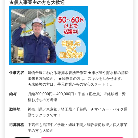
★個人事業主の方も大歓迎
仕事内容
建物全般にわたる雑排水管洗浄作業 ★排水管や貯水槽の清掃
出来る方尚歓迎。 ★経験者の方は、スキルを活かせます。
★未経験の方は、手元作業からの安心スタート！ …
給与
月給200,000円～400,000円＋手当（正社員）※経験者・資
格お持ちの方考慮
勤務地
神奈川県／東京都／埼玉県／千葉県 ★マイカー・バイク通
勤でラクラクです！
応募資格
中高年も活躍中／学歴・経験不問／経験者尚歓迎／個人事業
主の方も大歓迎