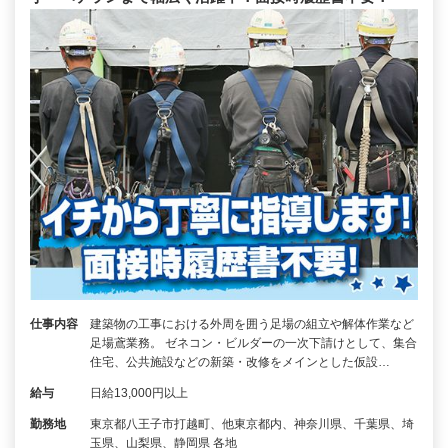
仕事内容
建築物の工事における外周を囲う足場の組立や解体作業など
足場鳶業務。 ゼネコン・ビルダーの一次下請けとして、集合
住宅、公共施設などの新築・改修をメインとした仮設…
給与
日給13,000円以上
勤務地
東京都八王子市打越町、他東京都内、神奈川県、千葉県、埼
玉県、山梨県、静岡県 各地