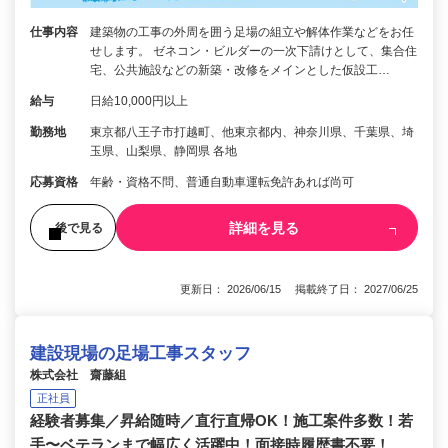
仕事内容
建築物の工事の外周を囲う足場の組立や解体作業などをお任
せします。 ゼネコン・ビルダーの一次下請けとして、集合住
宅、公共施設などの新築・改修をメインとした仮設工…
給与
日給10,000円以上
勤務地
東京都八王子市打越町、他東京都内、神奈川県、千葉県、埼
玉県、山梨県、静岡県 各地
応募資格
年齢・資格不問、普通自動車運転免許あれば尚可
詳細を見る
後で見る
更新日： 2026/06/15 掲載終了日： 2027/06/25
建設現場の足場工事スタッフ
株式会社 齋藤組
正社員
経験者募集／昇給随時／直行直帰OK！施工案件多数！若
手〜ベテランまで幅広く活躍中！面接時履歴書不要！