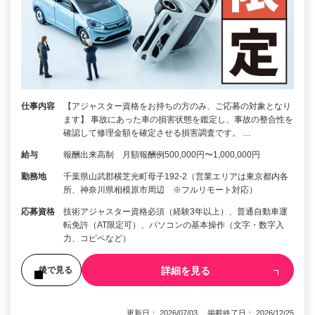
仕事内容
【アジャスター資格をお持ちの方のみ、ご応募の対象となり
ます】 事故にあった車の損害状態を鑑定し、事故の整合性を
確認して修理金額を確定させる損害調査です。 …
給与
報酬出来高制 月額報酬例500,000円〜1,000,000円
勤務地
千葉県山武郡横芝光町母子192-2（営業エリアは東京都内各
所、神奈川県相模原市周辺 ※フルリモート対応）
応募資格
技術アジャスター資格必須（経験3年以上）、普通自動車運
転免許（AT限定可）、パソコンの基本操作（文字・数字入
力、コピペなど）
詳細を見る
後で見る
更新日： 2026/07/03 掲載終了日： 2026/12/25