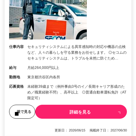
仕事内容
セキュリティシステムによる異常感知時の対応や機器の点検
など、人々の暮らしを守る業務をお任せします。 ◎セコムの
セキュリティシステムは、トラブルを未然に防ぐため…
給与
月給264,000円以上
勤務地
東京都渋谷区内各所
応募資格
未経験39歳まで（例外事由3号のイ／長期キャリア形成のた
め／職業経験不問）、高卒以上 ◎普通自動車運転免許（AT
限定可）
詳細を見る
後で見る
更新日： 2026/06/15 掲載終了日： 2027/06/30