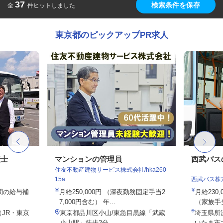
37
検索条件を保存
全
件ヒットしました
東京都のピックアップPR求人
転士
マンションの管理員
西武バス
住友不動産建物サービス株式会社/hka260
15a
西武バス株
年間の給与補
月給250,000円 （深夜勤務固定手当2
月給230
7,000円含む） 年...
（家族手
（JR・東京
東京都品川区小山/東急目黒線「武蔵
埼玉県所
小山駅」徒歩2分
いたま市