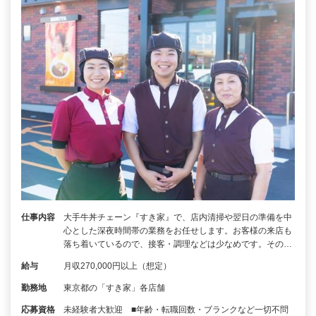
仕事内容
大手牛丼チェーン『すき家』で、店内清掃や翌日の準備を中
心とした深夜時間帯の業務をお任せします。お客様の来店も
落ち着いているので、接客・調理などは少なめです。その…
給与
月収270,000円以上（想定）
勤務地
東京都の「すき家」各店舗
応募資格
未経験者大歓迎 ■年齢・転職回数・ブランクなど一切不問