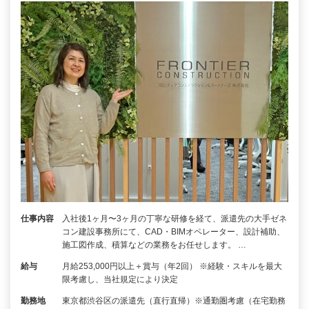
仕事内容
入社後1ヶ月〜3ヶ月の丁寧な研修を経て、派遣先の大手ゼネ
コン建設事務所にて、CAD・BIMオペレーター、設計補助、
施工図作成、積算などの業務をお任せします。 …
給与
月給253,000円以上＋賞与（年2回） ※経験・スキルを最大
限考慮し、当社規定により決定
勤務地
東京都渋谷区の派遣先（直行直帰）※通勤圏考慮（在宅勤務