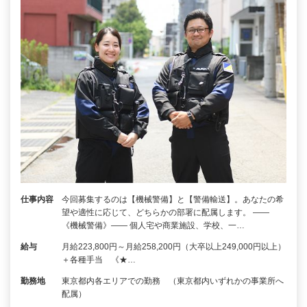
仕事内容
今回募集するのは【機械警備】と【警備輸送】。あなたの希
望や適性に応じて、どちらかの部署に配属します。 ――
《機械警備》―― 個人宅や商業施設、学校、一…
給与
月給223,800円～月給258,200円（大卒以上249,000円以上）
＋各種手当 《★…
勤務地
東京都内各エリアでの勤務 （東京都内いずれかの事業所へ
配属）