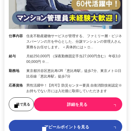
仕事内容
住友不動産建物サービスが管理する、 ファミリー層・ビジネ
スパーソンの方を中心とした、分譲マンションの管理人さん
業務をお任せします。 ＜具体的には＞ □…
給与
月給250,000円 （深夜勤務固定手当27,000円含む） 年収3,0
00,000円 ※…
勤務地
東京都渋谷区恵比寿/JR「恵比寿駅」徒歩7分、東京メトロ日
比谷線「恵比寿駅」徒歩7分
応募資格
男性活躍中！【尚可】防災センター要員 自衛消防技術認定※
お持ちでない方には入社後に取得していただきます
詳細を見る
後で見る
アピールポイントを見る