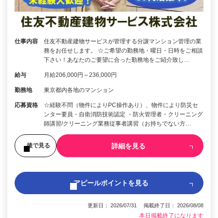
仕事内容
住友不動産建物サービスが管理する分譲マンション管理の業
務をお任せします。 ☆ご希望の勤務地・曜日・日時をご相談
下さい！あなたのご要望に合った勤務地をご紹介致し…
給与
月給206,000円～236,000円
勤務地
東京都内各地のマンション
応募資格
☆経験不問（物件によりPC操作あり）、物件により防災セ
ンター要員・自衛消防技術認定 ・防火管理者・クリーニング
師講習/クリーニング業務従事者講習（お持ちでない方…
詳細を見る
後で見る
アピールポイントを見る
更新日： 2026/07/31 掲載終了日： 2026/08/08
本日掲載終了になります