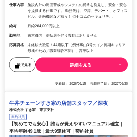
仕事内容
施設内外の周囲警戒やシステムの異常を発見し、安全・安心
を提供する仕事です。 勤務先は、空港、デパート、オフィス
ビル、金融機関など様々！ ◎セコムのセキュリテ…
給与
月給264,000円以上
勤務地
東京都内 ※転居を伴う異動はありません
応募資格
未経験大歓迎！44歳以下（例外事由3号のイ／長期キャリア
形成のため／職業経験不問）、高卒以上
詳細を見る
後で見る
更新日： 2026/06/15 掲載終了日： 2027/06/30
牛丼チェーンすき家の店舗スタッフ／深夜
株式会社 すき家 東京支社
契約社員
【初めてでも安心】誰もが覚えやすいマニュアル確立｜
平均年齢49.1歳｜最大9連休可｜契約社員