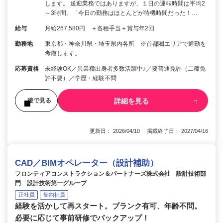
します。 送迎業務ではありますが、１日の運転時間は平均2
～3時間。「今日の勤務はほとんどが待機時間だった！…
給与
月給267,580円 ＋各種手当＋賞与年2回
勤務地
東京都・神奈川県・埼玉県内各所 ※首都圏エリアで通勤を
考慮します。
応募資格
未経験OK／異業種出身者多数活躍中♪／要普通免許（二種免
許不要）／学歴・経験不問
詳細を見る
後で見る
更新日： 2026/04/10 掲載終了日： 2027/04/16
CAD／BIMオペレーター（設計補助）
フロンティアコンストラクション＆パートナーズ株式会社 設計技術部
門 設計技術第一グループ
正社員
契約社員
経験を活かして再スタート。ブランク有可、年齢不問。
必要に応じて事前研修でバックアップ！