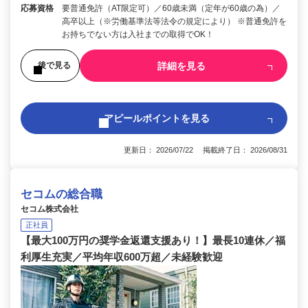
応募資格
要普通免許（AT限定可）／60歳未満（定年が60歳の為）／
高卒以上（※労働基準法等法令の規定により） ※普通免許を
お持ちでない方は入社までの取得でOK！
詳細を見る
後で見る
アピールポイントを見る
更新日： 2026/07/22 掲載終了日： 2026/08/31
セコムの総合職
セコム株式会社
正社員
【最大100万円の奨学金返還支援あり！】最長10連休／福
利厚生充実／平均年収600万超／未経験歓迎