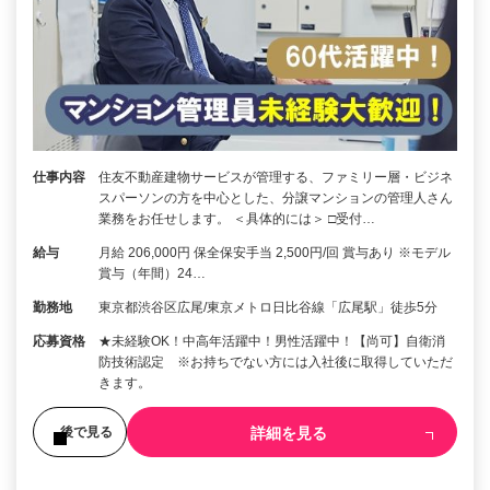
仕事内容
住友不動産建物サービスが管理する、ファミリー層・ビジネ
スパーソンの方を中心とした、分譲マンションの管理人さん
業務をお任せします。 ＜具体的には＞ □受付…
給与
月給 206,000円 保全保安手当 2,500円/回 賞与あり ※モデル
賞与（年間）24…
勤務地
東京都渋谷区広尾/東京メトロ日比谷線「広尾駅」徒歩5分
応募資格
★未経験OK！中高年活躍中！男性活躍中！【尚可】自衛消
防技術認定 ※お持ちでない方には入社後に取得していただ
きます。
詳細を見る
後で見る