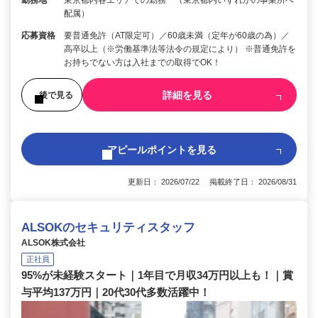
勤務地
東京都内各エリアでの勤務 （東京都内いずれかの事業所へ
配属）
応募資格
要普通免許（AT限定可）／60歳未満（定年が60歳の為）／
高卒以上（※労働基準法等法令の規定により） ※普通免許を
お持ちでない方は入社までの取得でOK！
詳細を見る
後で見る
アピールポイントを見る
更新日： 2026/07/22 掲載終了日： 2026/08/31
ALSOKのセキュリティスタッフ
ALSOK株式会社
正社員
95%が未経験スタート｜1年目で月収34万円以上も！｜賞
与平均137万円｜20代30代多数活躍中！