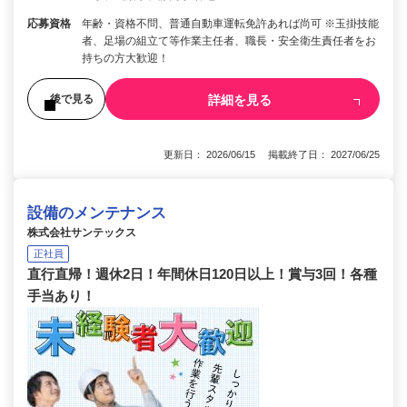
応募資格
年齢・資格不問、普通自動車運転免許あれば尚可 ※玉掛技能
者、足場の組立て等作業主任者、職長・安全衛生責任者をお
持ちの方大歓迎！
詳細を見る
後で見る
更新日： 2026/06/15 掲載終了日： 2027/06/25
設備のメンテナンス
株式会社サンテックス
正社員
直行直帰！週休2日！年間休日120日以上！賞与3回！各種
手当あり！