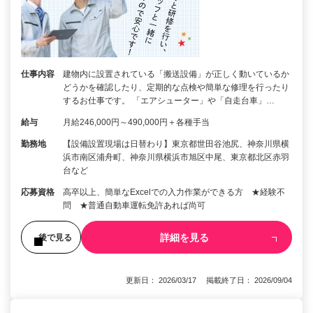
仕事内容
建物内に設置されている「搬送設備」が正しく動いているか
どうかを確認したり、定期的な点検や簡単な修理を行ったり
するお仕事です。 「エアシューター」や「自走台車」…
給与
月給246,000円～490,000円＋各種手当
勤務地
【設備設置現場は日替わり】東京都世田谷池尻、神奈川県横
浜市南区浦舟町、神奈川県横浜市旭区中尾、東京都北区赤羽
台など
応募資格
高卒以上、簡単なExcelでの入力作業ができる方 ★経験不
問 ★普通自動車運転免許あれば尚可
詳細を見る
後で見る
更新日： 2026/03/17 掲載終了日： 2026/09/04