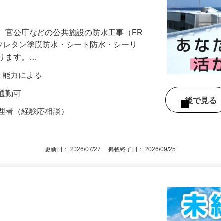
40万円以上！昇給・賞与も有♪勤務開始
、官公庁などの公共施設の防水工事（FR
・ウレタン塗膜防水・シート防水・シーリ
なります。…
験・能力による
車通勤可
後で見
管理者（経験応相談）
更新日： 2026/07/27 掲載終了日： 2026/09/25