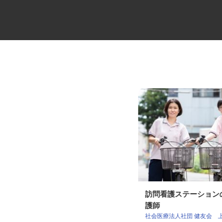
透析室の看護師
訪問看護ステーショ
護師
社会医療法人社団 健友会 中野共立病