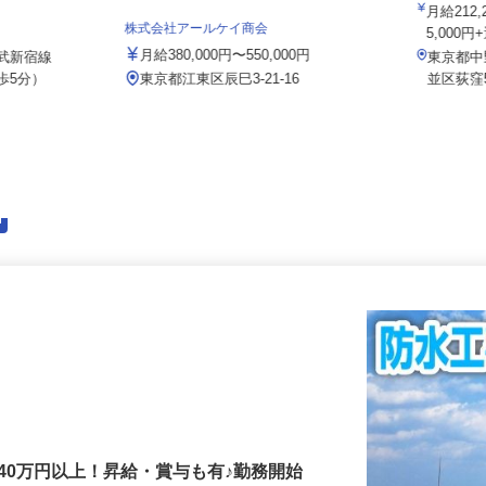
院
 上高田訪問
月給2
株式会社アールケイ商会
目）
5,00
月給380,000円〜550,000円
西武新宿線
東京都
歩5分）
東京都江東区辰巳3-21-16
並区荻窪