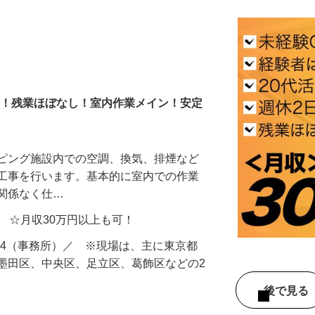
上可！残業ほぼなし！室内作業メイン！安定
ッピング施設内での空調、換気、排煙など
け工事を行います。基本的に室内での作業
に関係なく仕…
円以上 ☆月収30万円以上も可！
1-204（事務所）／ ※現場は、主に東京都
墨田区、中央区、足立区、葛飾区などの2