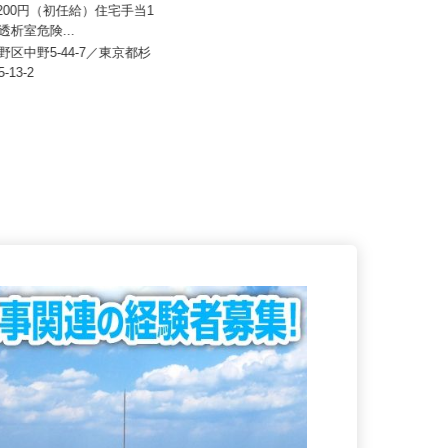
社会医療法人社団 健友会 上高田訪問
看護ステーション
12,200円（初任給）住宅手当1
0円+透析室危険...
月給240,500円（1年目）
中野区中野5-44-7／東京都杉
東京都中野区上高田（西武新宿線
5-13-2
「新井薬師前駅」より徒歩5分）