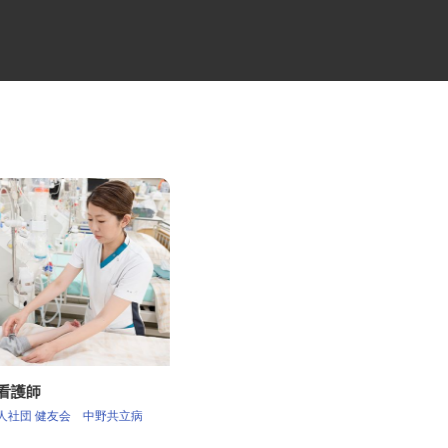
の看護師
訪問看護ステーションの訪問看
護師
法人社団 健友会 中野共立病