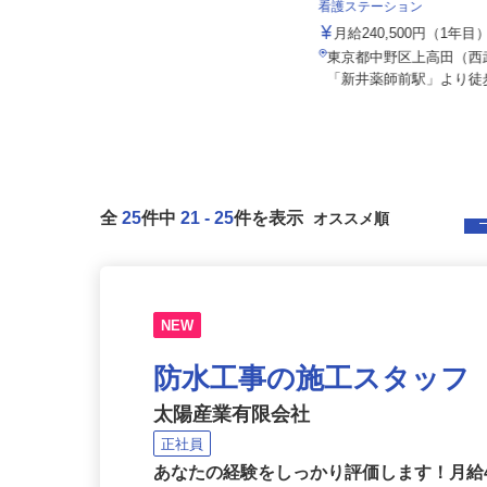
院
社会医療法人社団 健友会
看護ステーション
月給212,200円（初任給）住宅手当1
5,000円+透析室危険...
月給240,500円（1年
東京都中野区中野5-44-7／東京都杉
東京都中野区上高田（
並区荻窪5-13-2
「新井薬師前駅」より徒
全
25
件中
21
-
25
件を表示
NEW
防水工事の施工スタッフ
太陽産業有限会社
正社員