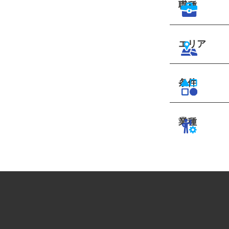
職種
エリア
条件
業種