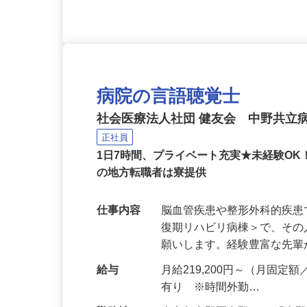
病院の言語聴覚士
社会医療法人社団 健友会 中野共立
正社員
1日7時間、プライベート充実★未経験O
の地方転職者は寮提供
仕事内容
脳⾎管疾患や整形外科的疾
復期リハビリ病棟＞で、そ
願いします。経験豊富な先