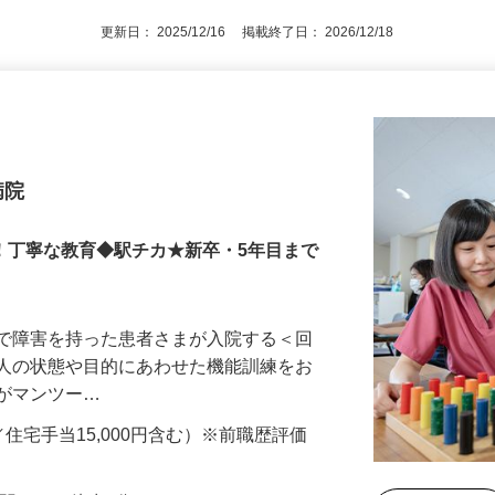
更新日： 2025/12/16 掲載終了日： 2026/12/18
病院
K！丁寧な教育◆駅チカ★新卒・5年目まで
患で障害を持った患者さまが入院する＜回
の人の状態や目的にあわせた機能訓練をお
輩がマンツー…