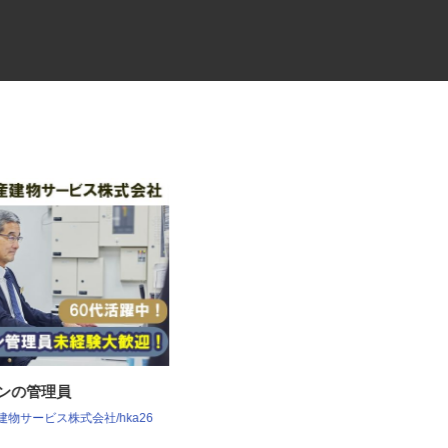
ョンの管理員
夜間配送の4tトラックドライバ
ー
産建物サービス株式会社/hka26