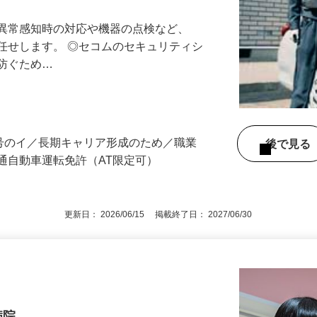
る異常感知時の対応や機器の点検など、
任せします。 ◎セコムのセキュリティシ
に防ぐため…
3号のイ／長期キャリア形成のため／職業
後で見
通自動車運転免許（AT限定可）
更新日： 2026/06/15 掲載終了日： 2027/06/30