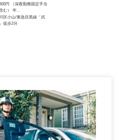
50,000円 （深夜勤務固定手当
イズミ物流株式会社 東京Team
0円含む） 年...
月給307,192円～361,904円以上
品川区小山/東急目黒線「武
駅」徒歩2分
東京都葛飾区堀切5-50-2