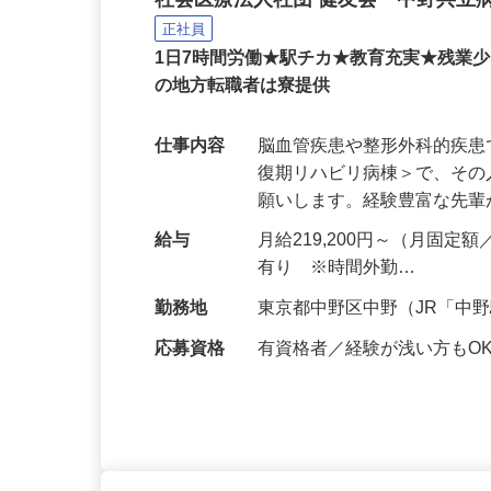
病院の作業療法士
社会医療法人社団 健友会 中野共立
正社員
1日7時間労働★駅チカ★教育充実★残業
の地方転職者は寮提供
仕事内容
脳⾎管疾患や整形外科的疾
復期リハビリ病棟＞で、そ
願いします。経験豊富な先
給与
月給219,200円～（月固定
有り ※時間外勤…
勤務地
東京都中野区中野（JR「中
応募資格
有資格者／経験が浅い方もO