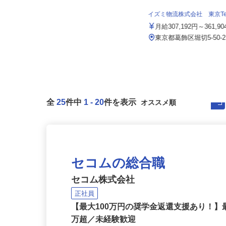
015a
月給250,000円 （深夜勤務固定手当
イズミ物流株式会社 東京T
27,000円含む） 年...
月給307,192円～361,
東京都品川区小山/東急目黒線「武
蔵小山駅」徒歩2分
東京都葛飾区堀切5-50-
全
25
件中
1
-
20
件を表示
セコムの総合職
セコム株式会社
正社員
【最大100万円の奨学金返還支援あり！】