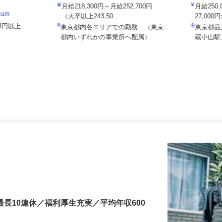
ALSOK株式会社
015a
月給218,300円～月給252,700円
月給2
eam
（大卒以上243,50...
27,00
904円以上
東京都内各エリアでの勤務 （東京
東京都
2
都内いずれかの事業所へ配属）
蔵小山
最長10連休／福利厚生充実／平均年収600