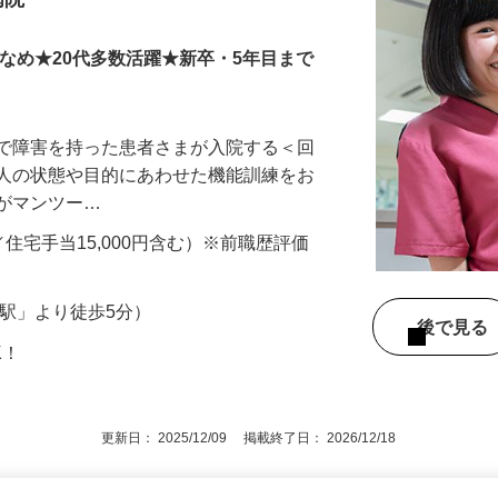
病院
少なめ★20代多数活躍★新卒・5年目まで
患で障害を持った患者さまが入院する＜回
の人の状態や目的にあわせた機能訓練をお
輩がマンツー…
額／住宅手当15,000円含む）※前職歴評価
野駅」より徒歩5分）
後で見
K！
更新日： 2025/12/09 掲載終了日： 2026/12/18