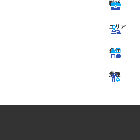
職種
エリア
条件
業種