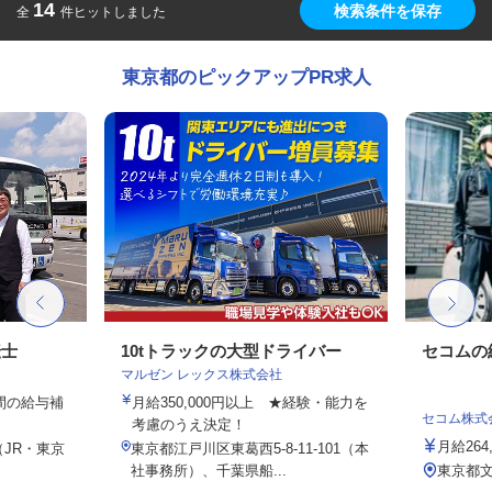
14
検索条件を保存
全
件ヒットしました
東京都のピックアップPR求人
転士
10tトラックの大型ドライバー
セコムの
マルゼン レックス株式会社
年間の給与補
月給350,000円以上 ★経験・能力を
セコム株式
考慮のうえ決定！
月給264
（JR・東京
東京都江戸川区東葛西5-8-11-101（本
社事務所）、千葉県船...
東京都