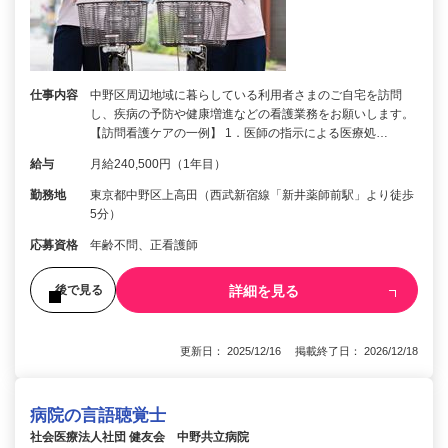
仕事内容
中野区周辺地域に暮らしている利用者さまのご自宅を訪問
し、疾病の予防や健康増進などの看護業務をお願いします。
【訪問看護ケアの一例】 1．医師の指示による医療処…
給与
月給240,500円（1年目）
勤務地
東京都中野区上高田（西武新宿線「新井薬師前駅」より徒歩
5分）
応募資格
年齢不問、正看護師
詳細を見る
後で見る
更新日： 2025/12/16 掲載終了日： 2026/12/18
病院の言語聴覚士
社会医療法人社団 健友会 中野共立病院