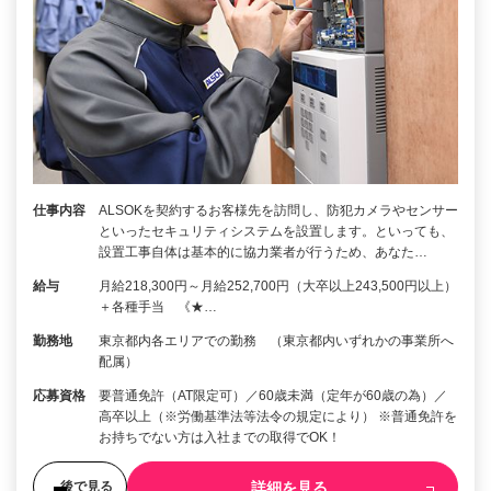
仕事内容
ALSOKを契約するお客様先を訪問し、防犯カメラやセンサー
といったセキュリティシステムを設置します。といっても、
設置工事自体は基本的に協力業者が行うため、あなた…
給与
月給218,300円～月給252,700円（大卒以上243,500円以上）
＋各種手当 《★…
勤務地
東京都内各エリアでの勤務 （東京都内いずれかの事業所へ
配属）
応募資格
要普通免許（AT限定可）／60歳未満（定年が60歳の為）／
高卒以上（※労働基準法等法令の規定により） ※普通免許を
お持ちでない方は入社までの取得でOK！
詳細を見る
後で見る