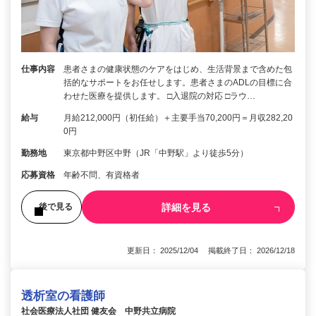
仕事内容
患者さまの健康状態のケアをはじめ、生活背景まで含めた包
括的なサポートをお任せします。患者さまのADLの目標に合
わせた医療を提供します。 □入退院の対応 □ラウ…
給与
月給212,000円（初任給）＋主要手当70,200円＝月収282,20
0円
勤務地
東京都中野区中野（JR「中野駅」より徒歩5分）
応募資格
年齢不問、有資格者
詳細を見る
後で見る
更新日： 2025/12/04 掲載終了日： 2026/12/18
透析室の看護師
社会医療法人社団 健友会 中野共立病院