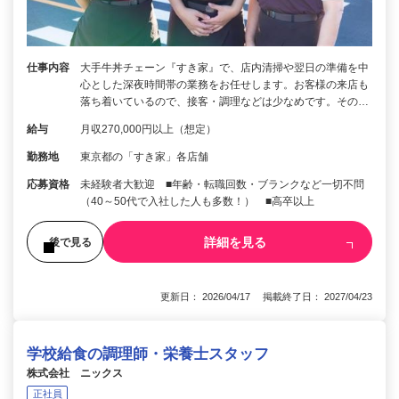
仕事内容
大手牛丼チェーン『すき家』で、店内清掃や翌日の準備を中
心とした深夜時間帯の業務をお任せします。お客様の来店も
落ち着いているので、接客・調理などは少なめです。その…
給与
月収270,000円以上（想定）
勤務地
東京都の「すき家」各店舗
応募資格
未経験者大歓迎 ■年齢・転職回数・ブランクなど一切不問
（40～50代で入社した人も多数！） ■高卒以上
詳細を見る
後で見る
更新日： 2026/04/17 掲載終了日： 2027/04/23
学校給食の調理師・栄養士スタッフ
株式会社 ニックス
正社員