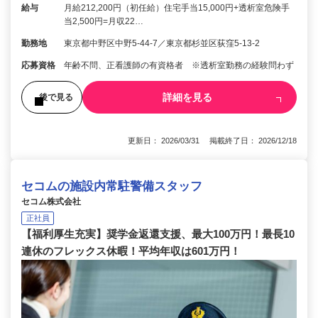
給与
月給212,200円（初任給）住宅手当15,000円+透析室危険手
当2,500円=月収22…
勤務地
東京都中野区中野5-44-7／東京都杉並区荻窪5-13-2
応募資格
年齢不問、正看護師の有資格者 ※透析室勤務の経験問わず
詳細を見る
後で見る
更新日： 2026/03/31 掲載終了日： 2026/12/18
セコムの施設内常駐警備スタッフ
セコム株式会社
正社員
【福利厚生充実】奨学金返還支援、最大100万円！最長10
連休のフレックス休暇！平均年収は601万円！