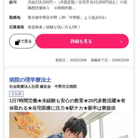
給与
月給219,200円～（月固定額／住宅手当15,000円含む）※前
職歴評価有り ※時間外勤…
勤務地
東京都中野区中野（JR「中野駅」より徒歩5分）
応募資格
有資格者／経験が浅い方もOK！
詳細を見る
後で見る
更新日： 2025/12/09 掲載終了日： 2026/12/18
病院の理学療法士
社会医療法人社団 健友会 中野共立病院
正社員
1日7時間労働★未経験も安心の教育★20代多数活躍★有
休取れる★在宅医療に注力★駅チカ★新卒は寮提供