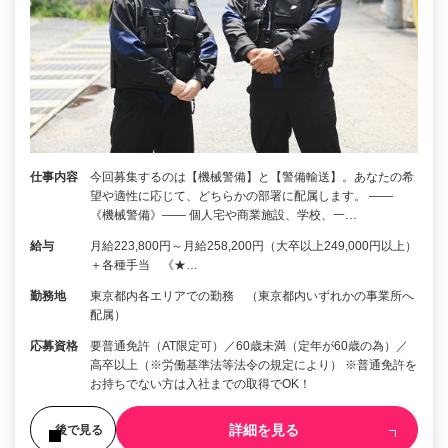
仕事内容
今回募集するのは【機械警備】と【警備輸送】。あなたの希
望や適性に応じて、どちらかの部署に配属します。 ――
《機械警備》―― 個人宅や商業施設、学校、一…
給与
月給223,800円～月給258,200円（大卒以上249,000円以上）
＋各種手当 《★…
勤務地
東京都内各エリアでの勤務 （東京都内いずれかの事業所へ
配属）
応募資格
要普通免許（AT限定可）／60歳未満（定年が60歳の為）／
高卒以上（※労働基準法等法令の規定により） ※普通免許を
お持ちでない方は入社までの取得でOK！
詳細を見る
後で見る