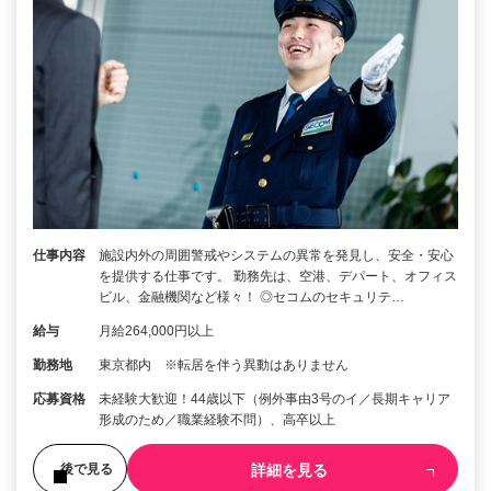
仕事内容
施設内外の周囲警戒やシステムの異常を発見し、安全・安心
を提供する仕事です。 勤務先は、空港、デパート、オフィス
ビル、金融機関など様々！ ◎セコムのセキュリテ…
給与
月給264,000円以上
勤務地
東京都内 ※転居を伴う異動はありません
応募資格
未経験大歓迎！44歳以下（例外事由3号のイ／長期キャリア
形成のため／職業経験不問）、高卒以上
詳細を見る
後で見る