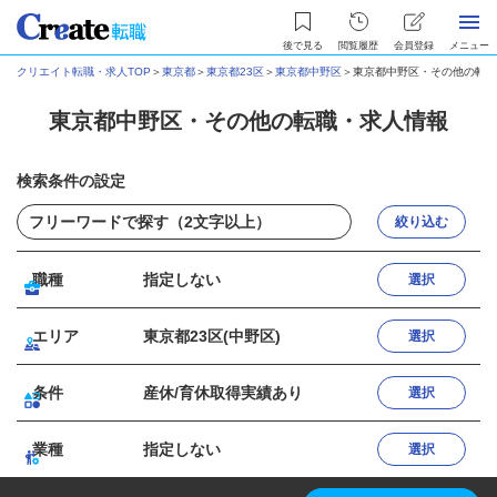
後で見る
閲覧履歴
会員登録
メニュー
クリエイト転職・求人TOP
＞
東京都
＞
東京都23区
＞
東京都中野区
＞
東京都中野区・その他の転職
東京都中野区・その他の転職・求人情報
検索条件の設定
絞り込む
職種
指定しない
選択
エリア
東京都23区(中野区)
選択
条件
産休/育休取得実績あり
選択
業種
指定しない
選択