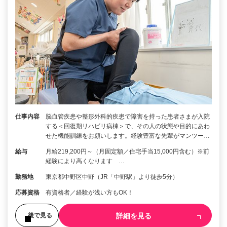
仕事内容
脳⾎管疾患や整形外科的疾患で障害を持った患者さまが入院
する＜回復期リハビリ病棟＞で、その人の状態や目的にあわ
せた機能訓練をお願いします。経験豊富な先輩がマンツー…
給与
月給219,200円～（月固定額／住宅手当15,000円含む）※前
経験により高くなります …
勤務地
東京都中野区中野（JR「中野駅」より徒歩5分）
応募資格
有資格者／経験が浅い方もOK！
詳細を見る
後で見る