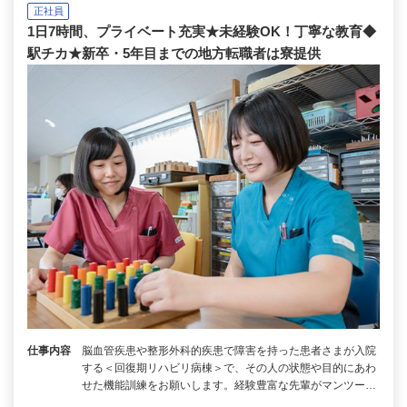
正社員
1日7時間、プライベート充実★未経験OK！丁寧な教育◆
駅チカ★新卒・5年目までの地方転職者は寮提供
仕事内容
脳⾎管疾患や整形外科的疾患で障害を持った患者さまが入院
する＜回復期リハビリ病棟＞で、その人の状態や目的にあわ
せた機能訓練をお願いします。経験豊富な先輩がマンツー…