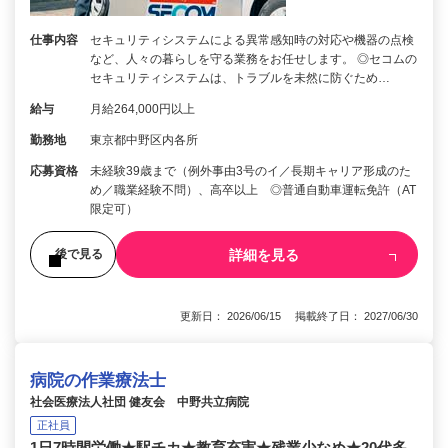
仕事内容
セキュリティシステムによる異常感知時の対応や機器の点検
など、人々の暮らしを守る業務をお任せします。 ◎セコムの
セキュリティシステムは、トラブルを未然に防ぐため…
給与
月給264,000円以上
勤務地
東京都中野区内各所
応募資格
未経験39歳まで（例外事由3号のイ／長期キャリア形成のた
め／職業経験不問）、高卒以上 ◎普通自動車運転免許（AT
限定可）
詳細を見る
後で見る
更新日： 2026/06/15 掲載終了日： 2027/06/30
病院の作業療法士
社会医療法人社団 健友会 中野共立病院
正社員
1日7時間労働★駅チカ★教育充実★残業少なめ★20代多