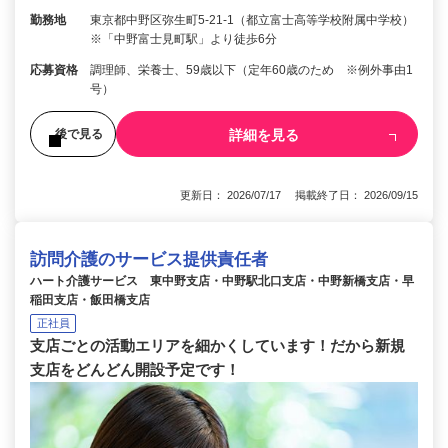
勤務地
東京都中野区弥生町5-21-1（都立富士高等学校附属中学校）
※「中野富士見町駅」より徒歩6分
応募資格
調理師、栄養士、59歳以下（定年60歳のため ※例外事由1
号）
詳細を見る
後で見る
更新日： 2026/07/17 掲載終了日： 2026/09/15
訪問介護のサービス提供責任者
ハート介護サービス 東中野支店・中野駅北口支店・中野新橋支店・早
稲田支店・飯田橋支店
正社員
支店ごとの活動エリアを細かくしています！だから新規
支店をどんどん開設予定です！