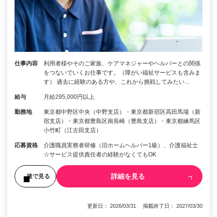
仕事内容
利用者様やそのご家族、ケアマネジャーやヘルパーとの関係
をつないでいくお仕事です。（障がい福祉サービスも含みま
す） 過去に経験のある方や、これから挑戦してみたい…
給与
月給295,000円以上
勤務地
東京都中野区中央（中野支店）・東京都新宿区高田馬場（新
宿支店）・東京都豊島区南長崎（豊島支店）・東京都練馬区
小竹町（江古田支店）
応募資格
介護職員実務者研修（旧ホームヘルパー1級）、介護福祉士
☆サービス提供責任者の経験がなくてもOK
詳細を見る
後で見る
更新日： 2026/03/31 掲載終了日： 2027/03/30