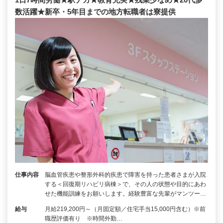
数活躍★新卒・5年目までの地方転職者は寮提供
仕事内容
脳⾎管疾患や整形外科的疾患で障害を持った患者さまが入院
する＜回復期リハビリ病棟＞で、その人の状態や目的にあわ
せた機能訓練をお願いします。経験豊富な先輩がマンツー…
給与
月給219,200円～（月固定額／住宅手当15,000円含む）※前
職歴評価有り ※時間外勤…