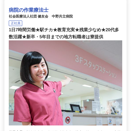
病院の作業療法士
社会医療法人社団 健友会 中野共立病院
正社員
1日7時間労働★駅チカ★教育充実★残業少なめ★20代多
数活躍★新卒・5年目までの地方転職者は寮提供