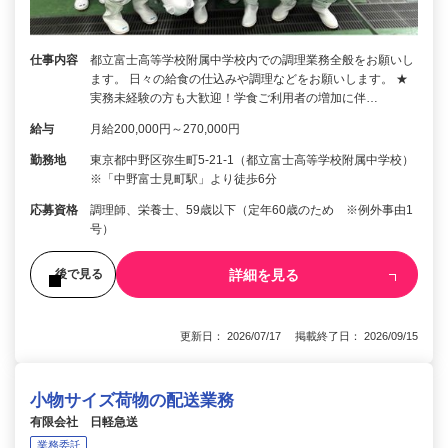
仕事内容
都立富士高等学校附属中学校内での調理業務全般をお願いし
ます。 日々の給食の仕込みや調理などをお願いします。 ★
実務未経験の方も大歓迎！学食ご利用者の増加に伴…
給与
月給200,000円～270,000円
勤務地
東京都中野区弥生町5-21-1（都立富士高等学校附属中学校）
※「中野富士見町駅」より徒歩6分
応募資格
調理師、栄養士、59歳以下（定年60歳のため ※例外事由1
号）
詳細を見る
後で見る
更新日： 2026/07/17 掲載終了日： 2026/09/15
小物サイズ荷物の配送業務
有限会社 日軽急送
業務委託