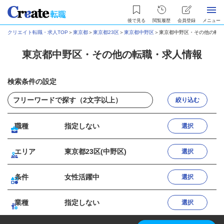
後で見る
閲覧履歴
会員登録
メニュー
クリエイト転職・求人TOP
＞
東京都
＞
東京都23区
＞
東京都中野区
＞
東京都中野区・その他の転職
東京都中野区・その他の転職・求人情報
検索条件の設定
絞り込む
職種
指定しない
選択
エリア
東京都23区(中野区)
選択
条件
女性活躍中
選択
業種
指定しない
選択