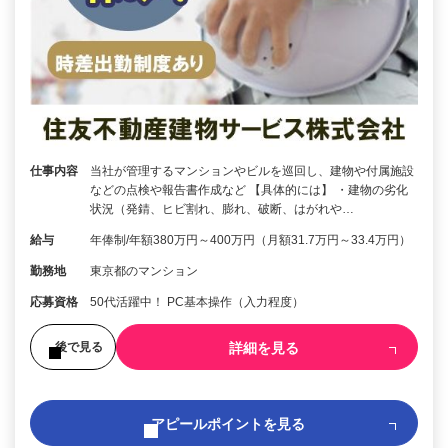
仕事内容
当社が管理するマンションやビルを巡回し、建物や付属施設
などの点検や報告書作成など 【具体的には】 ・建物の劣化
状況（発錆、ヒビ割れ、膨れ、破断、はがれや…
給与
年俸制/年額380万円～400万円（月額31.7万円～33.4万円）
勤務地
東京都のマンション
応募資格
50代活躍中！ PC基本操作（入力程度）
詳細を見る
後で見る
アピールポイントを見る