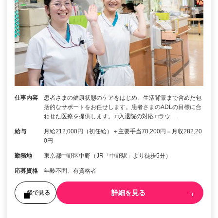
仕事内容
患者さまの健康状態のケアをはじめ、生活背景まで含めた包
括的なサポートをお任せします。患者さまのADLの目標に合
わせた医療を提供します。 □入退院の対応 □ラウ…
給与
月給212,000円（初任給）＋主要手当70,200円＝月収282,20
0円
勤務地
東京都中野区中野（JR「中野駅」より徒歩5分）
応募資格
年齢不問、有資格者
詳細を見る
後で見る