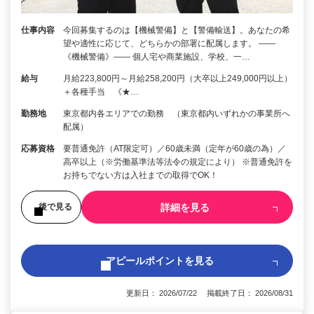
仕事内容
今回募集するのは【機械警備】と【警備輸送】。あなたの希
望や適性に応じて、どちらかの部署に配属します。 ――
《機械警備》―― 個人宅や商業施設、学校、一…
給与
月給223,800円～月給258,200円（大卒以上249,000円以上）
＋各種手当 《★…
勤務地
東京都内各エリアでの勤務 （東京都内いずれかの事業所へ
配属）
応募資格
要普通免許（AT限定可）／60歳未満（定年が60歳の為）／
高卒以上（※労働基準法等法令の規定により） ※普通免許を
お持ちでない方は入社までの取得でOK！
詳細を見る
後で見る
アピールポイントを見る
更新日： 2026/07/22 掲載終了日： 2026/08/31