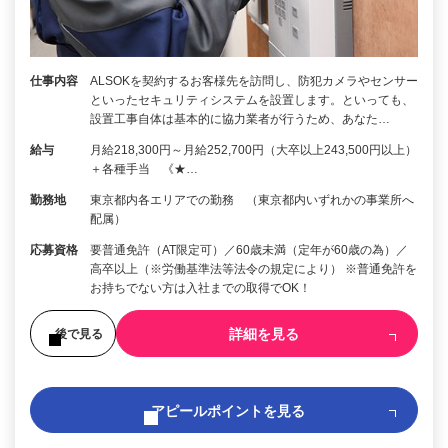
仕事内容
ALSOKを契約するお客様先を訪問し、防犯カメラやセンサー
といったセキュリティシステムを設置します。といっても、
設置工事自体は基本的に協力業者が行うため、あなた…
給与
月給218,300円～月給252,700円（大卒以上243,500円以上）
＋各種手当 《★…
勤務地
東京都内各エリアでの勤務 （東京都内いずれかの事業所へ
配属）
応募資格
要普通免許（AT限定可）／60歳未満（定年が60歳の為）／
高卒以上（※労働基準法等法令の規定により） ※普通免許を
お持ちでない方は入社までの取得でOK！
詳細を見る
後で見る
アピールポイントを見る