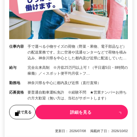
仕事内容
手で運べる小物サイズの荷物（野菜・果物、電子部品など）
の配送業務です。主に空港や流通センターなどで荷物を積み
込み、神奈川県を中心とした都内及び近県に配送していた…
給与
完全出来高制 ※月収25万円以上可！（平日週5日・8時間の
稼働）／＜スポット便平均月収＞フ…
勤務地
神奈川県を中心に都内及び近県（直行直帰）
応募資格
要普通自動車運転免許 ※経験不問 ★営業ナンバーお持ち
の方大歓迎（無い方は、当社がサポートします）
詳細を見る
後で見る
更新日： 2026/07/08 掲載終了日： 2026/10/02