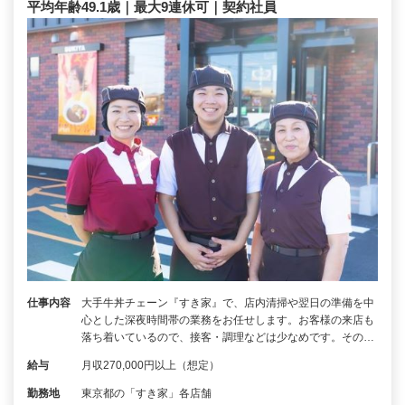
平均年齢49.1歳｜最大9連休可｜契約社員
仕事内容
大手牛丼チェーン『すき家』で、店内清掃や翌日の準備を中
心とした深夜時間帯の業務をお任せします。お客様の来店も
落ち着いているので、接客・調理などは少なめです。その…
給与
月収270,000円以上（想定）
勤務地
東京都の「すき家」各店舗