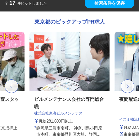
17
検索条件を保存
全
件ヒットしました
東京都のピックアップPR求人
検査スタッ
ビルメンテナンス会社の専門総合
夜間配送
職
株式会社東海ビルメンテナス
イズミ物流
月給281,600円以上
月給307
1（京成押上
静岡県三島市南町、 神奈川県小田原
.
市本町、東京都品川区大崎、静岡...
東京都葛飾