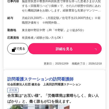
仕事内容
脳⾎管疾患や整形外科的疾患で障害を持った患者さまが入院
する＜回復期リハビリ病棟＞で、その人の状態や目的にあわ
せた機能訓練をお願いします。経験豊富な先輩がマンツー…
給与
月給219,200円～（月固定額／住宅手当15,000円含む）※前
職歴評価有り ※時間外勤…
勤務地
東京都中野区中野（JR「中野駅」より徒歩5分）
応募資格
有資格者／経験が浅い方もOK！
詳細を見る
後で見る
更新日： 2025/12/09 掲載終了日： 2026/12/18
訪問看護ステーションの訪問看護師
社会医療法人社団 健友会 上高田訪問看護ステーション
正社員
合言葉は“お互い様”。「労働環境は素晴らしく、良い人
ばかり」と、働く誰もが口を揃えます。