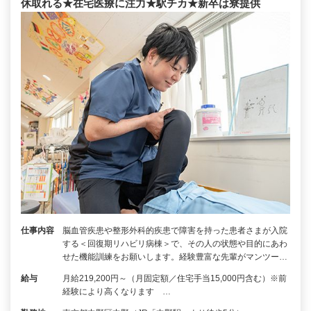
休取れる★在宅医療に注力★駅チカ★新卒は寮提供
仕事内容
脳⾎管疾患や整形外科的疾患で障害を持った患者さまが入院
する＜回復期リハビリ病棟＞で、その人の状態や目的にあわ
せた機能訓練をお願いします。経験豊富な先輩がマンツー…
給与
月給219,200円～（月固定額／住宅手当15,000円含む）※前
経験により高くなります …