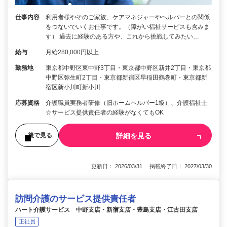
仕事内容
利用者様やそのご家族、ケアマネジャーやヘルパーとの関係
をつないでいくお仕事です。（障がい福祉サービスも含みま
す） 過去に経験のある方や、これから挑戦してみたい…
給与
月給280,000円以上
勤務地
東京都中野区東中野3丁目・東京都中野区新井2丁目・東京都
中野区弥生町2丁目・東京都新宿区早稲田鶴巻町・東京都新
宿区新小川町新小川
応募資格
介護職員実務者研修（旧ホームヘルパー1級）、介護福祉士
☆サービス提供責任者の経験がなくてもOK
詳細を見る
後で見る
更新日： 2026/03/31 掲載終了日： 2027/03/30
訪問介護のサービス提供責任者
ハート介護サービス 中野支店・新宿支店・豊島支店・江古田支店
正社員