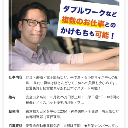
仕事内容
野菜・果物・電子部品など、手で運べる小物サイズ中心の配
送。 重たい荷物はほとんどなく、体への負担も少なめです。
普通免許と軽貨物車があればすぐスタート可能！…
給与
完全出来高制 ※月収25万円以上可！（平日週5日・8時間の
稼働）／＜スポット便平均月収＞フ…
勤務地
東京都大田区を中心に23区・神奈川県・千葉県・埼玉県など
首都圏近郊（直行直帰）
応募資格
要普通自動車運転免許 ※経験不問 ★営業ナンバーお持ち