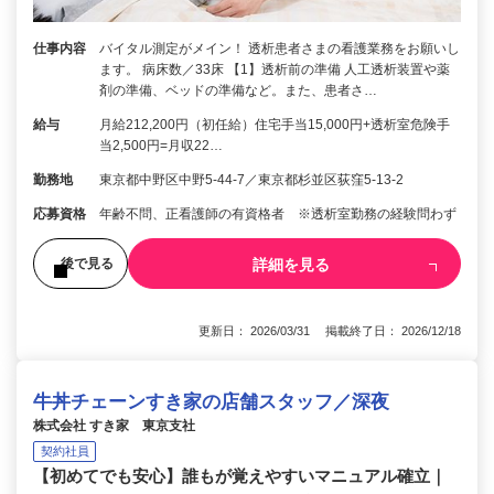
仕事内容
バイタル測定がメイン！ 透析患者さまの看護業務をお願いし
ます。 病床数／33床 【1】透析前の準備 人工透析装置や薬
剤の準備、ベッドの準備など。また、患者さ…
給与
月給212,200円（初任給）住宅手当15,000円+透析室危険手
当2,500円=月収22…
勤務地
東京都中野区中野5-44-7／東京都杉並区荻窪5-13-2
応募資格
年齢不問、正看護師の有資格者 ※透析室勤務の経験問わず
詳細を見る
後で見る
更新日： 2026/03/31 掲載終了日： 2026/12/18
牛丼チェーンすき家の店舗スタッフ／深夜
株式会社 すき家 東京支社
契約社員
【初めてでも安心】誰もが覚えやすいマニュアル確立｜