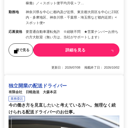
稼働）／＜スポット便平均月収＞フ…
勤務地
神奈川県を中心に都内及び近県、東京都大田区を中心に23区
内・多摩地区、神奈川県・千葉県・埼玉県など都内近郊）<
スポット便>
応募資格
要普通自動車運転免許 ※経験不問 ★営業ナンバーお持ち
の方大歓迎（無い方は、当社がサポートします）
詳細を見る
後で見る
更新日： 2026/07/08 掲載終了日： 2026/10/02
独立開業の配送ドライバー
有限会社 日軽急送 大森本店
業務委託
今の働き方を見直したいと考えている方へ。無理なく続
けられる配送ドライバーのお仕事。