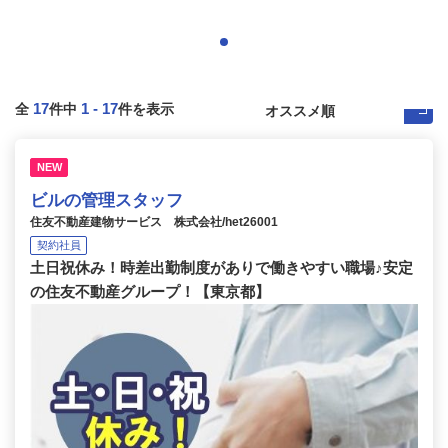
17
1
-
17
全
件中
件を表示
NEW
ビルの管理スタッフ
住友不動産建物サービス 株式会社/het26001
契約社員
土日祝休み！時差出勤制度がありで働きやすい職場♪安定
の住友不動産グループ！【東京都】