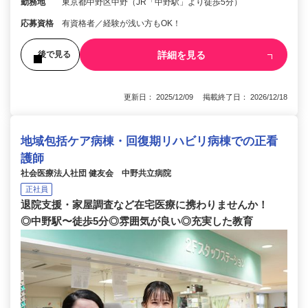
勤務地
東京都中野区中野（JR「中野駅」より徒歩5分）
応募資格
有資格者／経験が浅い方もOK！
詳細を見る
後で見る
更新日： 2025/12/09 掲載終了日： 2026/12/18
地域包括ケア病棟・回復期リハビリ病棟での正看
護師
社会医療法人社団 健友会 中野共立病院
正社員
退院支援・家屋調査など在宅医療に携わりませんか！
◎中野駅〜徒歩5分◎雰囲気が良い◎充実した教育