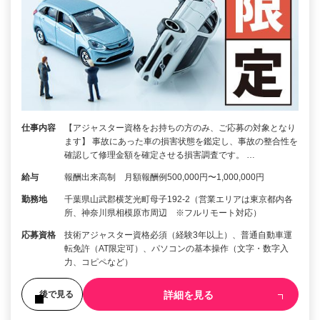
仕事内容
【アジャスター資格をお持ちの方のみ、ご応募の対象となり
ます】 事故にあった車の損害状態を鑑定し、事故の整合性を
確認して修理金額を確定させる損害調査です。 …
給与
報酬出来高制 月額報酬例500,000円〜1,000,000円
勤務地
千葉県山武郡横芝光町母子192-2（営業エリアは東京都内各
所、神奈川県相模原市周辺 ※フルリモート対応）
応募資格
技術アジャスター資格必須（経験3年以上）、普通自動車運
転免許（AT限定可）、パソコンの基本操作（文字・数字入
力、コピペなど）
詳細を見る
後で見る