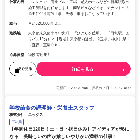
仕事内容
マンション・商業ビル・工場・老人ホームなどの新築現場の
施工管理をお任せします。商業ビルなどでは、テナントの入
退出に伴う電気工事、改修工事をおこなっています。 …
給与
月給320,000円以上
勤務地
東京都東久留米市中央町（「ひばりヶ丘駅」・「田無駅」よ
りバス10分）／【現場】東京都内近郊、埼玉県、神奈川県
（直行・直帰ＯＫ）
応募資格
経験者歓迎！
詳細を見る
後で見る
更新日： 2026/07/08 掲載終了日： 2026/10/09
学校給食の調理師・栄養士スタッフ
株式会社 ニックス
正社員
【年間休日120日！土・日・祝日休み】アイディアが形に
なる、美味しいの声が嬉しいやりがい満載の仕事！