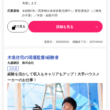
考慮します。
応募資格
未経験OK／異業種出身者多数活躍中♪／要普通免許（二種免
許不要）／学歴・経験不問
詳細を見る
後で見る
更新日： 2026/04/10 掲載終了日： 2027/04/16
木造住宅の現場監督/経験者
丸越建設 株式会社
正社員
経験を活かして収入もキャリアもアップ！大手ハウスメ
ーカーのお仕事！