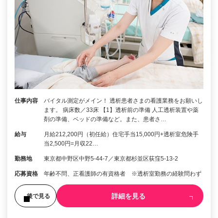
仕事内容
バイタル測定がメイン！ 透析患者さまの看護業務をお願いし
ます。 病床数／33床 【1】透析前の準備 人工透析装置や薬
剤の準備、ベッドの準備など。また、患者さ…
給与
月給212,200円（初任給）住宅手当15,000円+透析室危険手
当2,500円=月収22…
勤務地
東京都中野区中野5-44-7／東京都杉並区荻窪5-13-2
応募資格
年齢不問、正看護師の有資格者 ※透析室勤務の経験問わず
詳細を見る
後で見る