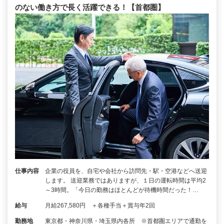
のない働き方で長く活躍できる！【首都圏】
仕事内容
企業の役員を、自宅や会社から訪問先・駅・空港などへ送迎
します。 送迎業務ではありますが、１日の運転時間は平均2
～3時間。「今日の勤務はほとんどが待機時間だった！…
給与
月給267,580円 ＋各種手当＋賞与年2回
勤務地
東京都・神奈川県・埼玉県内各所 ※首都圏エリアで通勤を