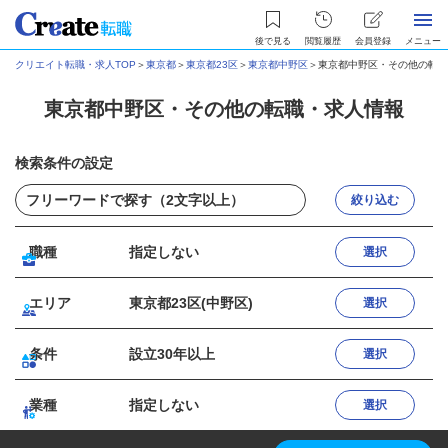
後で見る
閲覧履歴
会員登録
メニュー
クリエイト転職・求人TOP
＞
東京都
＞
東京都23区
＞
東京都中野区
＞
東京都中野区・その他の転職
東京都中野区・その他の転職・求人情報
検索条件の設定
絞り込む
職種
指定しない
選択
エリア
東京都23区(中野区)
選択
条件
設立30年以上
選択
業種
指定しない
選択