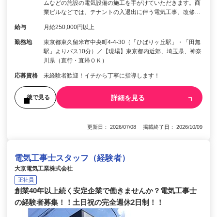
ムなどの施設の電気設備の施工を手がけていただきます。商
業ビルなどでは、テナントの入退出に伴う電気工事、改修…
給与
月給250,000円以上
勤務地
東京都東久留米市中央町4-4-30（「ひばりヶ丘駅」・「田無
駅」よりバス10分）／【現場】東京都内近郊、埼玉県、神奈
川県（直行・直帰ＯＫ）
応募資格
未経験者歓迎！イチから丁寧に指導します！
詳細を見る
後で見る
更新日： 2026/07/08 掲載終了日： 2026/10/09
電気工事士スタッフ（経験者）
大京電気工業株式会社
正社員
創業40年以上続く安定企業で働きませんか？電気工事士
の経験者募集！！土日祝の完全週休2日制！！