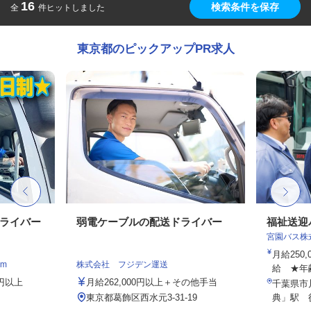
16
検索条件を保存
全
件ヒットしました
東京都のピックアップPR求人
ドライバー
弱電ケーブルの配送ドライバー
福祉送迎
宮園バス株
月給250
m
株式会社 フジデン運送
給 ★年
4円以上
月給262,000円以上＋その他手当
千葉県市
東京都葛飾区西水元3‐31‐19
典」駅 徒