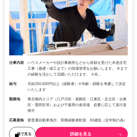
仕事内容
ハウスメーカーや設計事務所などから依頼を受けた木造住宅
工事（基礎～竣工まで）の現場管理をお願いします。 今まで
の経験を活かして活躍いただけます。 ※在…
給与
月給350,000円以上（経験者）※年齢・経験を考慮して決定
いたします
勤務地
東京都内エリア（江戸川区・葛飾区・江東区・足立区・台東
区・墨田区等）および千葉県の各現場 必要に応じて直行直
帰可
応募資格
要普通自動車免許、実務経験者歓迎 60歳迄（定年制の為）
詳細を見る
後で見る