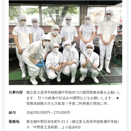
仕事内容
都立富士高等学校附属中学校内での調理業務全般をお願いし
ます。 日々の給食の仕込みや調理などをお願いします。 ★
実務未経験の方も大歓迎！学食ご利用者の増加に伴…
給与
月給200,000円～270,000円
勤務地
東京都中野区弥生町5-21-1（都立富士高等学校附属中学校）
※「中野富士見町駅」より徒歩6分