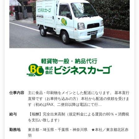
仕事内容
主に食品・印刷物をメインとした配送になります。 基本直行
直帰です（お車持ち込みの方） 本社から配送の依頼を受けま
す（初めはFAX、二便目以降は電話にて行…
給与
【報酬】完全出来高制（規定料金による運賃の80％＋消費税
を支払い致します）
勤務地
東京都・埼玉県・千葉県・神奈川県 ★本社／東京都北区赤
羽