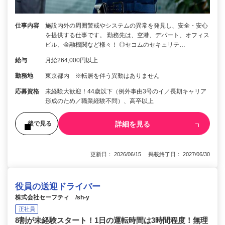
仕事内容
施設内外の周囲警戒やシステムの異常を発見し、安全・安心
を提供する仕事です。 勤務先は、空港、デパート、オフィス
ビル、金融機関など様々！ ◎セコムのセキュリテ…
給与
月給264,000円以上
勤務地
東京都内 ※転居を伴う異動はありません
応募資格
未経験大歓迎！44歳以下（例外事由3号のイ／長期キャリア
形成のため／職業経験不問）、高卒以上
詳細を見る
後で見る
更新日： 2026/06/15 掲載終了日： 2027/06/30
役員の送迎ドライバー
株式会社セーフティ /sh-y
正社員
8割が未経験スタート！1日の運転時間は3時間程度！無理