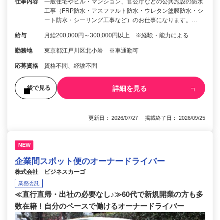
仕事内容
一般住宅やビル・マンション、官公庁などの公共施設の防水
工事（FRP防水・アスファルト防水・ウレタン塗膜防水・シ
ート防水・シーリング工事など）のお仕事になります。…
給与
月給200,000円～300,000円以上 ※経験・能力による
勤務地
東京都江戸川区北小岩 ※車通勤可
応募資格
資格不問、経験不問
詳細を見る
後で見る
更新日： 2026/07/27 掲載終了日： 2026/09/25
NEW
企業間スポット便のオーナードライバー
株式会社 ビジネスカーゴ
業務委託
≪直行直帰・出社の必要なし♪≫60代で新規開業の方も多
数在籍！自分のペースで働けるオーナードライバー