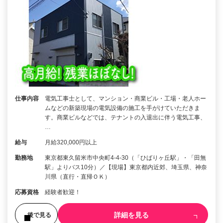
仕事内容
電気工事士として、マンション・商業ビル・工場・老人ホー
ムなどの新築現場の電気設備の施工を手がけていただきま
す。商業ビルなどでは、テナントの入退出に伴う電気工事、
…
給与
月給320,000円以上
勤務地
東京都東久留米市中央町4-4-30（「ひばりヶ丘駅」・「田無
駅」よりバス10分）／【現場】東京都内近郊、埼玉県、神奈
川県（直行・直帰ＯＫ）
応募資格
経験者歓迎！
詳細を見る
後で見る