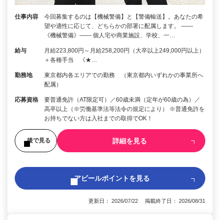
仕事内容
今回募集するのは【機械警備】と【警備輸送】。あなたの希
望や適性に応じて、どちらかの部署に配属します。 ――
《機械警備》―― 個人宅や商業施設、学校、一…
給与
月給223,800円～月給258,200円（大卒以上249,000円以上）
＋各種手当 《★…
勤務地
東京都内各エリアでの勤務 （東京都内いずれかの事業所へ
配属）
応募資格
要普通免許（AT限定可）／60歳未満（定年が60歳の為）／
高卒以上（※労働基準法等法令の規定により） ※普通免許を
お持ちでない方は入社までの取得でOK！
詳細を見る
後で見る
アピールポイントを見る
更新日： 2026/07/22 掲載終了日： 2026/08/31