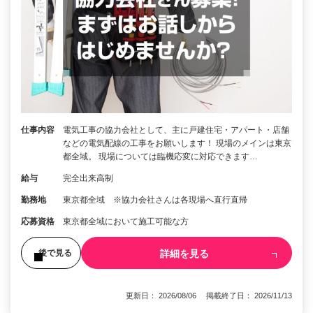
仕事内容
電気工事の協力会社として、主に戸建住宅・アパート・店舗
などの電気配線の工事をお願いします！ 現場のメインは東京
都全域。 現場については臨機応変に対応できます…
給与
完全出来高制
勤務地
東京都全域 ※協力会社さんは各現場へ直行直帰
応募資格
東京都全域において施工可能な方
詳細を見る
後で見る
更新日： 2026/08/06 掲載終了日： 2026/11/13