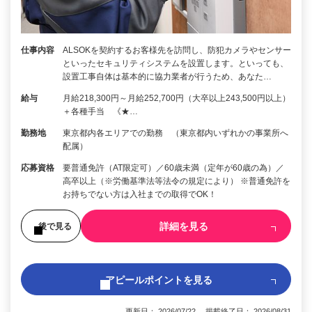
仕事内容
ALSOKを契約するお客様先を訪問し、防犯カメラやセンサー
といったセキュリティシステムを設置します。といっても、
設置工事自体は基本的に協力業者が行うため、あなた…
給与
月給218,300円～月給252,700円（大卒以上243,500円以上）
＋各種手当 《★…
勤務地
東京都内各エリアでの勤務 （東京都内いずれかの事業所へ
配属）
応募資格
要普通免許（AT限定可）／60歳未満（定年が60歳の為）／
高卒以上（※労働基準法等法令の規定により） ※普通免許を
お持ちでない方は入社までの取得でOK！
詳細を見る
後で見る
アピールポイントを見る
更新日： 2026/07/22 掲載終了日： 2026/08/31