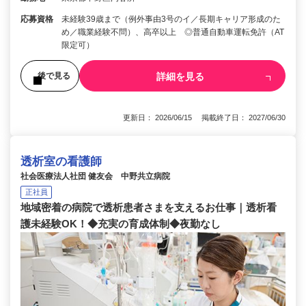
応募資格
未経験39歳まで（例外事由3号のイ／長期キャリア形成のた
め／職業経験不問）、高卒以上 ◎普通自動車運転免許（AT
限定可）
詳細を見る
後で見る
更新日： 2026/06/15 掲載終了日： 2027/06/30
透析室の看護師
社会医療法人社団 健友会 中野共立病院
正社員
地域密着の病院で透析患者さまを支えるお仕事｜透析看
護未経験OK！◆充実の育成体制◆夜勤なし