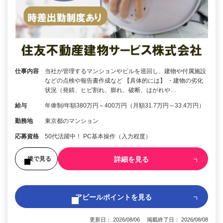
仕事内容
当社が管理するマンションやビルを巡回し、建物や付属施設
などの点検や報告書作成など 【具体的には】 ・建物の劣化
状況（発錆、ヒビ割れ、膨れ、破断、はがれや…
給与
年俸制/年額380万円～400万円（月額31.7万円～33.4万円）
勤務地
東京都のマンション
応募資格
50代活躍中！ PC基本操作（入力程度）
詳細を見る
後で見る
アピールポイントを見る
更新日： 2026/08/06 掲載終了日： 2026/08/08