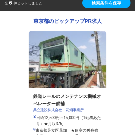
6
検索条件を保存
全
件ヒットしました
東京都のピックアップPR求人
鉄道レールのメンテナンス機械オ
ペレーター候補
共立建設株式会社 花畑事業所
日給12,500円～15,000円（1勤務あた
り）★月収375,...
東京都足立区花畑 ★個室の独身寮