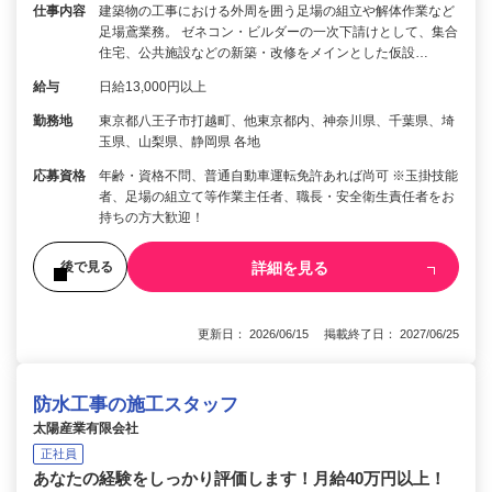
仕事内容
建築物の工事における外周を囲う足場の組立や解体作業など
足場鳶業務。 ゼネコン・ビルダーの一次下請けとして、集合
住宅、公共施設などの新築・改修をメインとした仮設…
給与
日給13,000円以上
勤務地
東京都八王子市打越町、他東京都内、神奈川県、千葉県、埼
玉県、山梨県、静岡県 各地
応募資格
年齢・資格不問、普通自動車運転免許あれば尚可 ※玉掛技能
者、足場の組立て等作業主任者、職長・安全衛生責任者をお
持ちの方大歓迎！
詳細を見る
後で見る
更新日： 2026/06/15 掲載終了日： 2027/06/25
防水工事の施工スタッフ
太陽産業有限会社
正社員
あなたの経験をしっかり評価します！月給40万円以上！