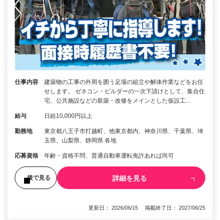
仕事内容
建築物の工事の外周を囲う足場の組立や解体作業などをお任
せします。 ゼネコン・ビルダーの一次下請けとして、集合住
宅、公共施設などの新築・改修をメインとした仮設工…
給与
日給10,000円以上
勤務地
東京都八王子市打越町、他東京都内、神奈川県、千葉県、埼
玉県、山梨県、静岡県 各地
応募資格
年齢・資格不問、普通自動車運転免許あれば尚可
詳細を見る
後で見る
更新日： 2026/06/15 掲載終了日： 2027/06/25