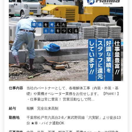
仕事内容
当社のパートナーとして、各種解体工事（内装・外装・基
礎）や重機オペレーター業務をお任せします。 【Point！】
・仕事量は常に豊富！ 営業活動なしで問…
給与
報酬 完全出来高制
勤務地
千葉県松戸市六高台2-8／東武野田線「六実駅」より徒歩13
分 ★車・バイク通勤OK