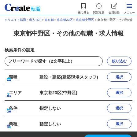
後で見る
閲覧履歴
会員登録
メニュー
クリエイト転職・求人TOP
＞
東京都
＞
東京都23区
＞
東京都中野区
＞
東京都中野区・その他の転職
東京都中野区・その他の転職・求人情報
検索条件の設定
絞り込む
職種
建設・建築(建築現場スタッフ)
選択
エリア
東京都23区(中野区)
選択
条件
指定しない
選択
業種
指定しない
選択