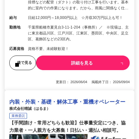
排煙などの配管（ダクト）の取り付け工事を行います。基本
的に室内での作業になります。だから、雨風に関係なく仕…
給与
日給12,000円～18,000円以上 ☆月収30万円以上も可！
勤務地
千葉県船橋市夏見台3-11-1-204（事務所）／ ※現場は、主
に東京都品川区、江戸川区、江東区、墨田区、中央区、足立
区、葛飾区などの23区内。
応募資格
資格不要、未経験歓迎！
詳細を見る
後で見る
更新日： 2026/06/04 掲載終了日： 2026/09/04
内装・外装・基礎・解体工事・重機オペレーター
株式会社晴誠（はるま）
業務委託
【手間請け・常用どちらも歓迎】仕事量安定につき、協
力業者・一人親方を大募集！日払い・週払い相談可。