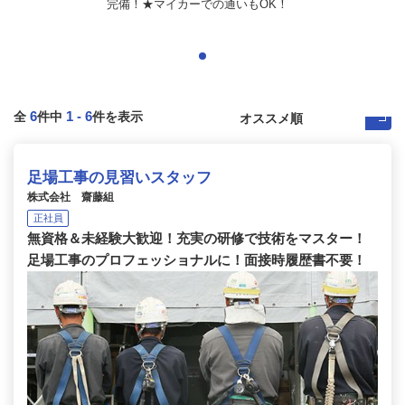
完備！★マイカーでの通いもOK！
6
1
-
6
全
件中
件を表示
足場工事の見習いスタッフ
株式会社 齋藤組
正社員
無資格＆未経験大歓迎！充実の研修で技術をマスター！
足場工事のプロフェッショナルに！面接時履歴書不要！