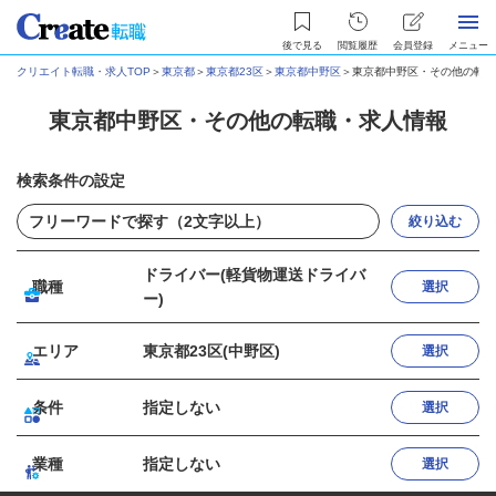
後で見る
閲覧履歴
会員登録
メニュー
クリエイト転職・求人TOP
＞
東京都
＞
東京都23区
＞
東京都中野区
＞
東京都中野区・その他の転職
東京都中野区・その他の転職・求人情報
検索条件の設定
絞り込む
ドライバー(軽貨物運送ドライバ
職種
選択
ー)
エリア
東京都23区(中野区)
選択
条件
指定しない
選択
業種
指定しない
選択