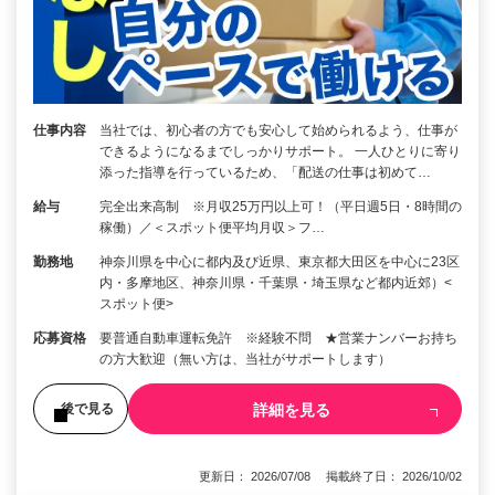
仕事内容
当社では、初心者の方でも安心して始められるよう、仕事が
できるようになるまでしっかりサポート。 一人ひとりに寄り
添った指導を行っているため、「配送の仕事は初めて…
給与
完全出来高制 ※月収25万円以上可！（平日週5日・8時間の
稼働）／＜スポット便平均月収＞フ…
勤務地
神奈川県を中心に都内及び近県、東京都大田区を中心に23区
内・多摩地区、神奈川県・千葉県・埼玉県など都内近郊）<
スポット便>
応募資格
要普通自動車運転免許 ※経験不問 ★営業ナンバーお持ち
の方大歓迎（無い方は、当社がサポートします）
詳細を見る
後で見る
更新日： 2026/07/08 掲載終了日： 2026/10/02