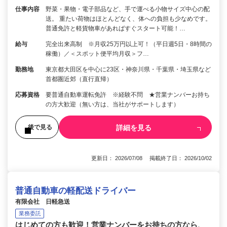
仕事内容
野菜・果物・電子部品など、手で運べる小物サイズ中心の配
送。 重たい荷物はほとんどなく、体への負担も少なめです。
普通免許と軽貨物車があればすぐスタート可能！…
給与
完全出来高制 ※月収25万円以上可！（平日週5日・8時間の
稼働）／＜スポット便平均月収＞フ…
勤務地
東京都大田区を中心に23区・神奈川県・千葉県・埼玉県など
首都圏近郊（直行直帰）
応募資格
要普通自動車運転免許 ※経験不問 ★営業ナンバーお持ち
の方大歓迎（無い方は、当社がサポートします）
詳細を見る
後で見る
更新日： 2026/07/08 掲載終了日： 2026/10/02
普通自動車の軽配送ドライバー
有限会社 日軽急送
業務委託
はじめての方も歓迎！営業ナンバーをお持ちの方なら、