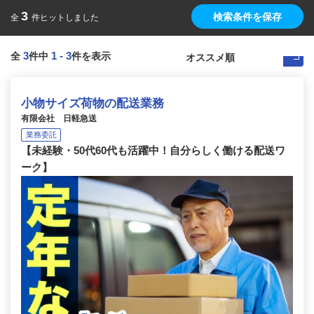
3
検索条件を保存
全
件ヒットしました
3
1
-
3
全
件中
件を表示
小物サイズ荷物の配送業務
有限会社 日軽急送
業務委託
【未経験・50代60代も活躍中！自分らしく働ける配送ワ
ーク】