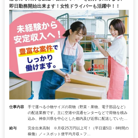
即日勤務開始出来ます！女性ドライバーも活躍中！！
仕事内容
手で運べる小物サイズの荷物（野菜・果物、電子部品など）
の配送業務です。主に空港や流通センターなどで荷物を積み
込み、神奈川県を中心とした都内及び近県に配送していた…
給与
完全出来高制 ※月収25万円以上可！（平日週5日・8時間の
稼働）／＜スポット便平均月収＞フ…