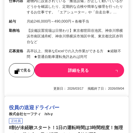
仕事内容
建物内に設置されている「搬送設備」が正しく動いているか
どうかを確認したり、定期的な点検や簡単な修理を行ったり
するお仕事です。 「エアシューター」や「自走台車」…
給与
月給246,000円～490,000円＋各種手当
勤務地
【設備設置現場は日替わり】東京都世田谷池尻、神奈川県横
浜市南区浦舟町、神奈川県横浜市旭区中尾、東京都北区赤羽
台など
応募資格
高卒以上、簡単なExcelでの入力作業ができる方 ★経験不
問 ★普通自動車運転免許あれば尚可
詳細を見る
後で見る
更新日： 2026/03/17 掲載終了日： 2026/09/04
役員の送迎ドライバー
株式会社セーフティ /sh-y
正社員
8割が未経験スタート！1日の運転時間は3時間程度！無理