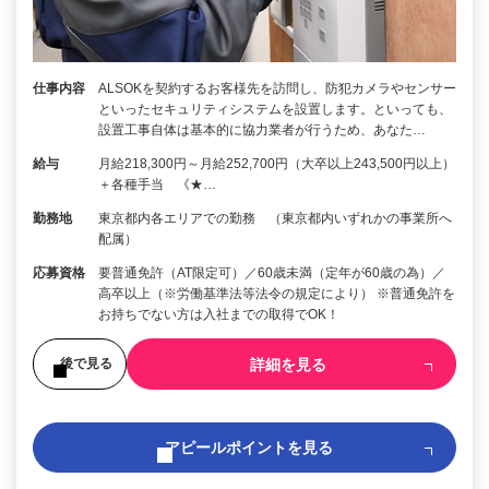
仕事内容
ALSOKを契約するお客様先を訪問し、防犯カメラやセンサー
といったセキュリティシステムを設置します。といっても、
設置工事自体は基本的に協力業者が行うため、あなた…
給与
月給218,300円～月給252,700円（大卒以上243,500円以上）
＋各種手当 《★…
勤務地
東京都内各エリアでの勤務 （東京都内いずれかの事業所へ
配属）
応募資格
要普通免許（AT限定可）／60歳未満（定年が60歳の為）／
高卒以上（※労働基準法等法令の規定により） ※普通免許を
お持ちでない方は入社までの取得でOK！
詳細を見る
後で見る
アピールポイントを見る