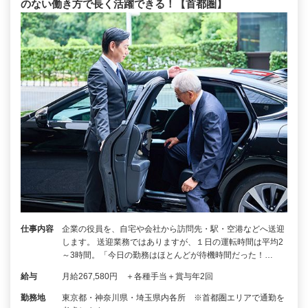
のない働き方で長く活躍できる！【首都圏】
仕事内容
企業の役員を、自宅や会社から訪問先・駅・空港などへ送迎
します。 送迎業務ではありますが、１日の運転時間は平均2
～3時間。「今日の勤務はほとんどが待機時間だった！…
給与
月給267,580円 ＋各種手当＋賞与年2回
勤務地
東京都・神奈川県・埼玉県内各所 ※首都圏エリアで通勤を