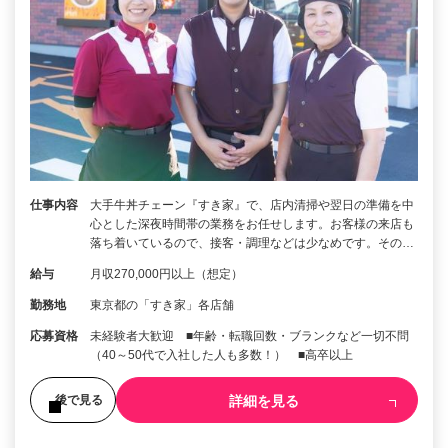
仕事内容
大手牛丼チェーン『すき家』で、店内清掃や翌日の準備を中
心とした深夜時間帯の業務をお任せします。お客様の来店も
落ち着いているので、接客・調理などは少なめです。その…
給与
月収270,000円以上（想定）
勤務地
東京都の「すき家」各店舗
応募資格
未経験者大歓迎 ■年齢・転職回数・ブランクなど一切不問
（40～50代で入社した人も多数！） ■高卒以上
詳細を見る
後で見る