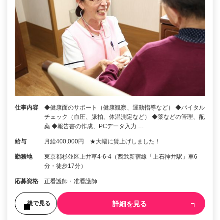
仕事内容
◆健康面のサポート（健康観察、運動指導など） ◆バイタル
チェック（血圧、脈拍、体温測定など） ◆薬などの管理、配
薬 ◆報告書の作成、PCデータ入力 …
給与
月給400,000円 ★大幅に賃上げしました！
勤務地
東京都杉並区上井草4-6-4（西武新宿線「上石神井駅」車6
分・徒歩17分）
応募資格
正看護師・准看護師
詳細を見る
後で見る