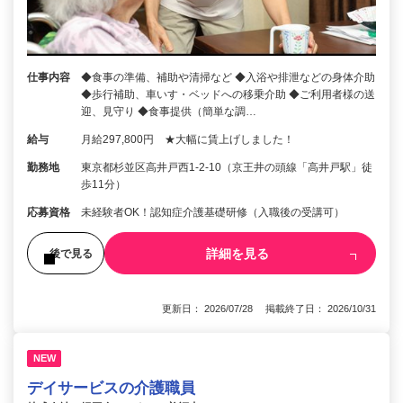
仕事内容
◆食事の準備、補助や清掃など ◆入浴や排泄などの身体介助
◆歩行補助、車いす・ベッドへの移乗介助 ◆ご利用者様の送
迎、見守り ◆食事提供（簡単な調…
給与
月給297,800円 ★大幅に賃上げしました！
勤務地
東京都杉並区高井戸西1-2-10（京王井の頭線「高井戸駅」徒
歩11分）
応募資格
未経験者OK！認知症介護基礎研修（入職後の受講可）
詳細を見る
後で見る
更新日： 2026/07/28 掲載終了日： 2026/10/31
NEW
デイサービスの介護職員