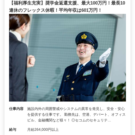
【福利厚生充実】奨学金返還支援、最大100万円！最長10
連休のフレックス休暇！平均年収は601万円！
仕事内容
施設内外の周囲警戒やシステムの異常を発見し、安全・安心
を提供する仕事です。 勤務先は、空港、デパート、オフィス
ビル、金融機関など様々！ ◎セコムのセキュリテ…
給与
月給264,000円以上