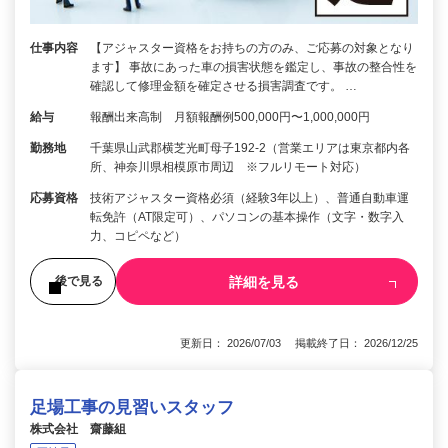
仕事内容
【アジャスター資格をお持ちの方のみ、ご応募の対象となり
ます】 事故にあった車の損害状態を鑑定し、事故の整合性を
確認して修理金額を確定させる損害調査です。 …
給与
報酬出来高制 月額報酬例500,000円〜1,000,000円
勤務地
千葉県山武郡横芝光町母子192-2（営業エリアは東京都内各
所、神奈川県相模原市周辺 ※フルリモート対応）
応募資格
技術アジャスター資格必須（経験3年以上）、普通自動車運
転免許（AT限定可）、パソコンの基本操作（文字・数字入
力、コピペなど）
詳細を見る
後で見る
更新日： 2026/07/03 掲載終了日： 2026/12/25
足場工事の見習いスタッフ
株式会社 齋藤組