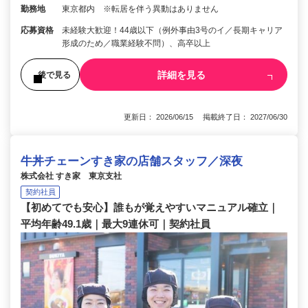
勤務地
東京都内 ※転居を伴う異動はありません
応募資格
未経験大歓迎！44歳以下（例外事由3号のイ／長期キャリア
形成のため／職業経験不問）、高卒以上
詳細を見る
後で見る
更新日： 2026/06/15 掲載終了日： 2027/06/30
牛丼チェーンすき家の店舗スタッフ／深夜
株式会社 すき家 東京支社
契約社員
【初めてでも安心】誰もが覚えやすいマニュアル確立｜
平均年齢49.1歳｜最大9連休可｜契約社員