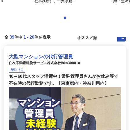
9
社事務所）、千葉県船...
線「豊洲駅
39
1
-
20
全
件中
件を表示
大型マンションの代行管理員
住友不動産建物サービス株式会社/hka30001a
契約社員
40～60代スタッフ活躍中！常駐管理員さんがお休み等で
不在時の代行勤務です。【東京都内・神奈川県内】