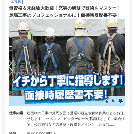
正社員
無資格＆未経験大歓迎！充実の研修で技術をマスター！
足場工事のプロフェッショナルに！面接時履歴書不要！
仕事内容
建築物の工事の外周を囲う足場の組立や解体作業などをお任
せします。 ゼネコン・ビルダーの一次下請けとして、集合住
宅、公共施設などの新築・改修をメインとした仮設工…
給与
日給10,000円以上