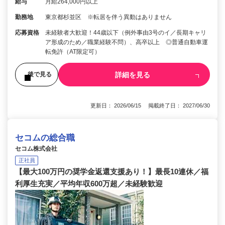
給与
月給264,000円以上
勤務地
東京都杉並区 ※転居を伴う異動はありません
応募資格
未経験者大歓迎！44歳以下（例外事由3号のイ／長期キャリ
ア形成のため／職業経験不問）、高卒以上 ◎普通自動車運
転免許（AT限定可）
詳細を見る
後で見る
更新日： 2026/06/15 掲載終了日： 2027/06/30
セコムの総合職
セコム株式会社
正社員
【最大100万円の奨学金返還支援あり！】最長10連休／福
利厚生充実／平均年収600万超／未経験歓迎