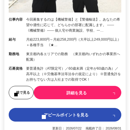
仕事内容
今回募集するのは【機械警備】と【警備輸送】。あなたの希
望や適性に応じて、どちらかの部署に配属します。 ――
《機械警備》―― 個人宅や商業施設、学校、一…
給与
月給223,800円～月給258,200円（大卒以上249,000円以上）
＋各種手当 《★…
勤務地
東京都内各エリアでの勤務 （東京都内いずれかの事業所へ
配属）
応募資格
要普通免許（AT限定可）／60歳未満（定年が60歳の為）／
高卒以上（※労働基準法等法令の規定により） ※普通免許を
お持ちでない方は入社までの取得でOK！
詳細を見る
後で見る
アピールポイントを見る
更新日： 2026/07/22 掲載終了日： 2026/08/31