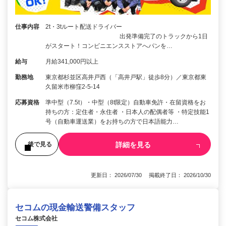
仕事内容
2t・3tルート配送ドライバー
出発準備完了のトラックから1日
がスタート！コンビニエンスストアへパンを…
給与
月給341,000円以上
勤務地
東京都杉並区高井戸西（「高井戸駅」徒歩8分）／東京都東
久留米市柳窪2-5-14
応募資格
準中型（7.5t）・中型（8t限定）自動車免許・在留資格をお
持ちの方：定住者・永住者 ・日本人の配偶者等 ・特定技能1
号（自動車運送業）をお持ちの方で日本語能力…
詳細を見る
後で見る
更新日： 2026/07/30 掲載終了日： 2026/10/30
セコムの現金輸送警備スタッフ
セコム株式会社