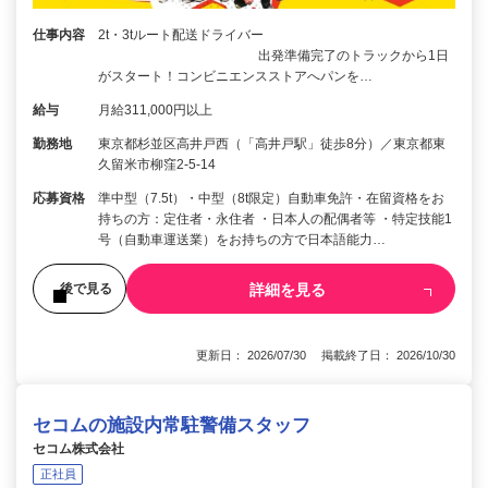
仕事内容
2t・3tルート配送ドライバー
出発準備完了のトラックから1日
がスタート！コンビニエンスストアへパンを…
給与
月給311,000円以上
勤務地
東京都杉並区高井戸西（「高井戸駅」徒歩8分）／東京都東
久留米市柳窪2-5-14
応募資格
準中型（7.5t）・中型（8t限定）自動車免許・在留資格をお
持ちの方：定住者・永住者 ・日本人の配偶者等 ・特定技能1
号（自動車運送業）をお持ちの方で日本語能力…
詳細を見る
後で見る
更新日： 2026/07/30 掲載終了日： 2026/10/30
セコムの施設内常駐警備スタッフ
セコム株式会社
正社員