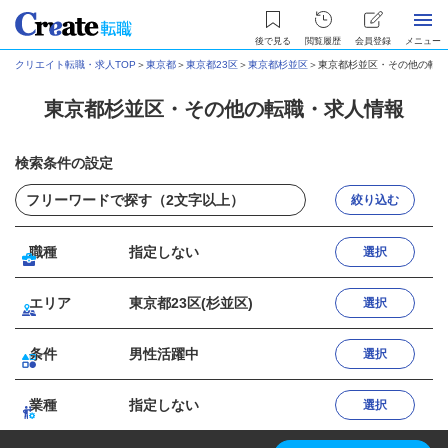
後で見る
閲覧履歴
会員登録
メニュー
クリエイト転職・求人TOP
＞
東京都
＞
東京都23区
＞
東京都杉並区
＞
東京都杉並区・その他の転職
東京都杉並区・その他の転職・求人情報
検索条件の設定
絞り込む
職種
指定しない
選択
エリア
東京都23区(杉並区)
選択
条件
男性活躍中
選択
業種
指定しない
選択