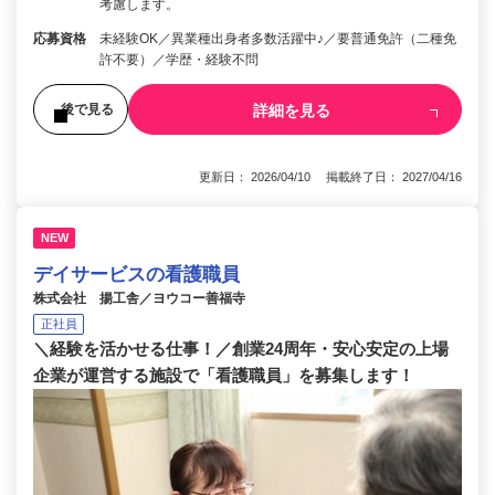
考慮します。
応募資格
未経験OK／異業種出身者多数活躍中♪／要普通免許（二種免
許不要）／学歴・経験不問
詳細を見る
後で見る
更新日： 2026/04/10 掲載終了日： 2027/04/16
NEW
デイサービスの看護職員
株式会社 揚工舎／ヨウコー善福寺
正社員
＼経験を活かせる仕事！／創業24周年・安心安定の上場
企業が運営する施設で「看護職員」を募集します！