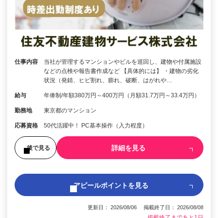
仕事内容
当社が管理するマンションやビルを巡回し、建物や付属施設
などの点検や報告書作成など 【具体的には】 ・建物の劣化
状況（発錆、ヒビ割れ、膨れ、破断、はがれや…
給与
年俸制/年額380万円～400万円（月額31.7万円～33.4万円）
勤務地
東京都のマンション
応募資格
50代活躍中！ PC基本操作（入力程度）
詳細を見る
後で見る
アピールポイントを見る
更新日： 2026/08/06 掲載終了日： 2026/08/08
掲載終了まであと1日