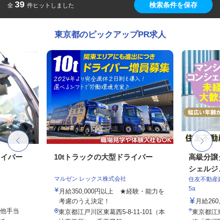
39
検索条件を保存
全
件ヒットしました
東京都のピックアップPR求人
ライバー
10tトラックの大型ドライバー
高級分譲
シェルジ
マルゼン レックス株式会社
住友不動産建
5a
月給350,000円以上 ★経験・能力を
考慮のうえ決定！
月給26
の他手当
東京都江戸川区東葛西5-8-11-101（本
東京都江