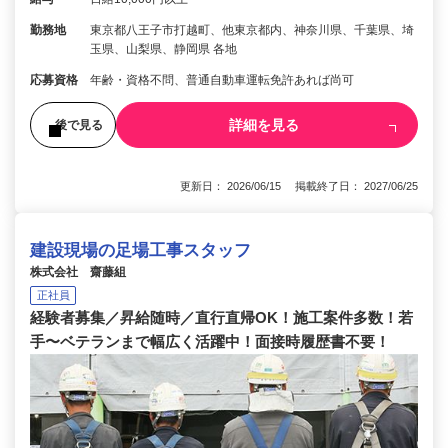
勤務地
東京都八王子市打越町、他東京都内、神奈川県、千葉県、埼
玉県、山梨県、静岡県 各地
応募資格
年齢・資格不問、普通自動車運転免許あれば尚可
詳細を見る
後で見る
更新日： 2026/06/15 掲載終了日： 2027/06/25
建設現場の足場工事スタッフ
株式会社 齋藤組
正社員
経験者募集／昇給随時／直行直帰OK！施工案件多数！若
手〜ベテランまで幅広く活躍中！面接時履歴書不要！