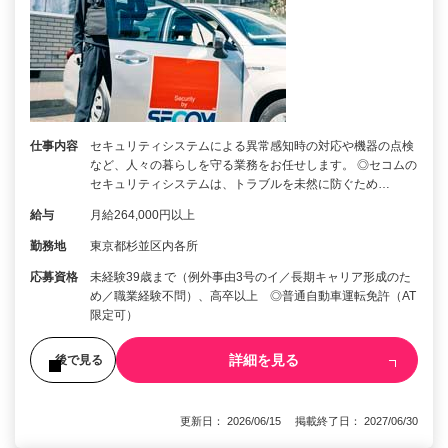
仕事内容
セキュリティシステムによる異常感知時の対応や機器の点検
など、人々の暮らしを守る業務をお任せします。 ◎セコムの
セキュリティシステムは、トラブルを未然に防ぐため…
給与
月給264,000円以上
勤務地
東京都杉並区内各所
応募資格
未経験39歳まで（例外事由3号のイ／長期キャリア形成のた
め／職業経験不問）、高卒以上 ◎普通自動車運転免許（AT
限定可）
詳細を見る
後で見る
更新日： 2026/06/15 掲載終了日： 2027/06/30