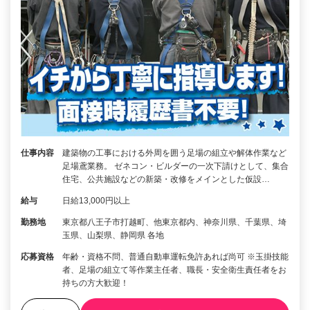
仕事内容
建築物の工事における外周を囲う足場の組立や解体作業など
足場鳶業務。 ゼネコン・ビルダーの一次下請けとして、集合
住宅、公共施設などの新築・改修をメインとした仮設…
給与
日給13,000円以上
勤務地
東京都八王子市打越町、他東京都内、神奈川県、千葉県、埼
玉県、山梨県、静岡県 各地
応募資格
年齢・資格不問、普通自動車運転免許あれば尚可 ※玉掛技能
者、足場の組立て等作業主任者、職長・安全衛生責任者をお
持ちの方大歓迎！