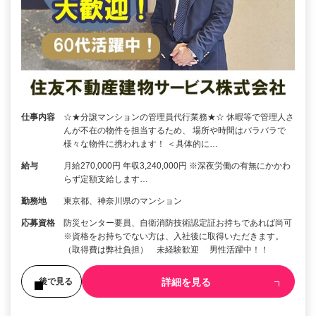
仕事内容
☆★分譲マンションの管理員代行業務★☆ 休暇等で管理人さ
んが不在の物件を担当するため、 場所や時間はバラバラで
様々な物件に携われます！ ＜具体的に…
給与
月給270,000円 年収3,240,000円 ※深夜労働の有無にかかわ
らず定額支給します…
勤務地
東京都、神奈川県のマンション
応募資格
防災センター要員、自衛消防技術認定証お持ちであれば尚可
※資格をお持ちでない方は、入社後に取得いただきます。
（取得費は弊社負担） 未経験歓迎 男性活躍中！！
詳細を見る
後で見る