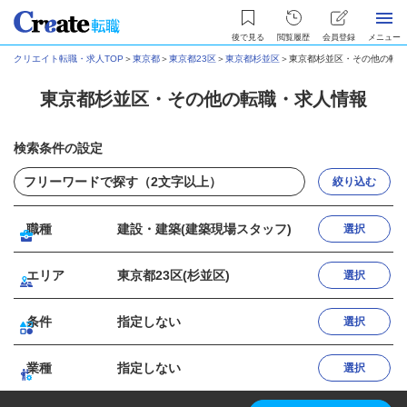
後で見る
閲覧履歴
会員登録
メニュー
クリエイト転職・求人TOP
＞
東京都
＞
東京都23区
＞
東京都杉並区
＞
東京都杉並区・その他の転職
東京都杉並区・その他の転職・求人情報
検索条件の設定
絞り込む
職種
建設・建築(建築現場スタッフ)
選択
エリア
東京都23区(杉並区)
選択
条件
指定しない
選択
業種
指定しない
選択