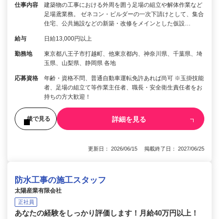
仕事内容
建築物の工事における外周を囲う足場の組立や解体作業など
足場鳶業務。 ゼネコン・ビルダーの一次下請けとして、集合
住宅、公共施設などの新築・改修をメインとした仮設…
給与
日給13,000円以上
勤務地
東京都八王子市打越町、他東京都内、神奈川県、千葉県、埼
玉県、山梨県、静岡県 各地
応募資格
年齢・資格不問、普通自動車運転免許あれば尚可 ※玉掛技能
者、足場の組立て等作業主任者、職長・安全衛生責任者をお
持ちの方大歓迎！
詳細を見る
後で見る
更新日： 2026/06/15 掲載終了日： 2027/06/25
防水工事の施工スタッフ
太陽産業有限会社
正社員
あなたの経験をしっかり評価します！月給40万円以上！