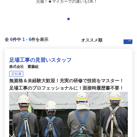
完備！★マイカーでの通いもOK！
6
1
-
6
全
件中
件を表示
足場工事の見習いスタッフ
株式会社 齋藤組
正社員
無資格＆未経験大歓迎！充実の研修で技術をマスター！
足場工事のプロフェッショナルに！面接時履歴書不要！