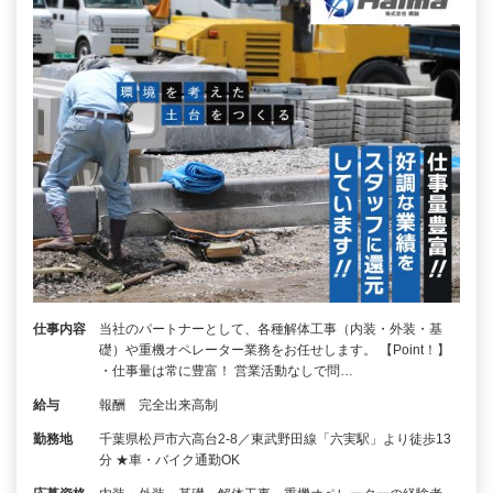
仕事内容
当社のパートナーとして、各種解体工事（内装・外装・基
礎）や重機オペレーター業務をお任せします。 【Point！】
・仕事量は常に豊富！ 営業活動なしで問…
給与
報酬 完全出来高制
勤務地
千葉県松戸市六高台2-8／東武野田線「六実駅」より徒歩13
分 ★車・バイク通勤OK