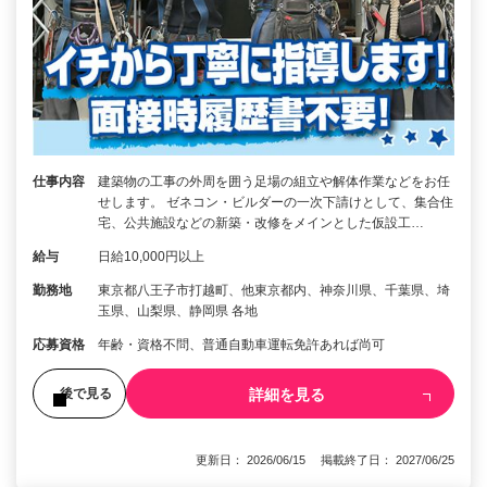
仕事内容
建築物の工事の外周を囲う足場の組立や解体作業などをお任
せします。 ゼネコン・ビルダーの一次下請けとして、集合住
宅、公共施設などの新築・改修をメインとした仮設工…
給与
日給10,000円以上
勤務地
東京都八王子市打越町、他東京都内、神奈川県、千葉県、埼
玉県、山梨県、静岡県 各地
応募資格
年齢・資格不問、普通自動車運転免許あれば尚可
詳細を見る
後で見る
更新日： 2026/06/15 掲載終了日： 2027/06/25