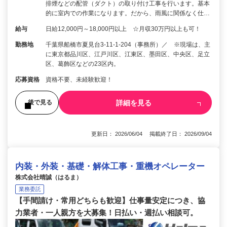
排煙などの配管（ダクト）の取り付け工事を行います。基本
的に室内での作業になります。だから、雨風に関係なく仕…
給与
日給12,000円～18,000円以上 ☆月収30万円以上も可！
勤務地
千葉県船橋市夏見台3-11-1-204（事務所）／ ※現場は、主
に東京都品川区、江戸川区、江東区、墨田区、中央区、足立
区、葛飾区などの23区内。
応募資格
資格不要、未経験歓迎！
詳細を見る
後で見る
更新日： 2026/06/04 掲載終了日： 2026/09/04
内装・外装・基礎・解体工事・重機オペレーター
株式会社晴誠（はるま）
業務委託
【手間請け・常用どちらも歓迎】仕事量安定につき、協
力業者・一人親方を大募集！日払い・週払い相談可。