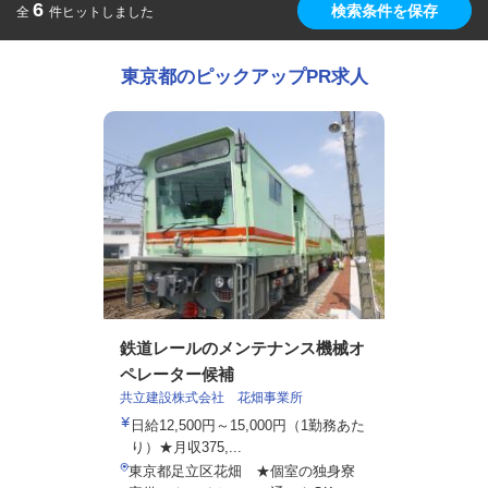
6
検索条件を保存
全
件ヒットしました
東京都のピックアップPR求人
鉄道レールのメンテナンス機械オ
ペレーター候補
共立建設株式会社 花畑事業所
日給12,500円～15,000円（1勤務あた
り）★月収375,...
東京都足立区花畑 ★個室の独身寮