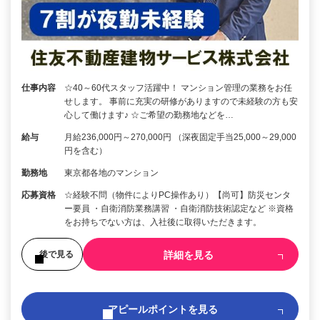
仕事内容
☆40～60代スタッフ活躍中！ マンション管理の業務をお任
せします。 事前に充実の研修がありますので未経験の方も安
心して働けます♪ ☆ご希望の勤務地などを…
給与
月給236,000円～270,000円 （深夜固定手当25,000～29,000
円を含む）
勤務地
東京都各地のマンション
応募資格
☆経験不問（物件によりPC操作あり）【尚可】防災センタ
ー要員 ・自衛消防業務講習 ・自衛消防技術認定など ※資格
をお持ちでない方は、入社後に取得いただきます。
詳細を見る
後で見る
アピールポイントを見る