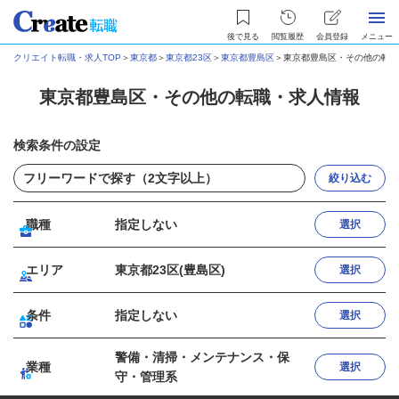
後で見る
閲覧履歴
会員登録
メニュー
クリエイト転職・求人TOP
＞
東京都
＞
東京都23区
＞
東京都豊島区
＞
東京都豊島区・その他の転職
東京都豊島区・その他の転職・求人情報
検索条件の設定
絞り込む
職種
指定しない
選択
エリア
東京都23区(豊島区)
選択
条件
指定しない
選択
警備・清掃・メンテナンス・保
業種
選択
守・管理系