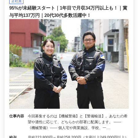
正社員
95%が未経験スタート｜1年目で月収34万円以上も！｜賞
与平均137万円｜20代30代多数活躍中！
仕事内容
今回募集するのは【機械警備】と【警備輸送】。あなたの希
望や適性に応じて、どちらかの部署に配属します。 ――
《機械警備》―― 個人宅や商業施設、学校、一…
給与
月給223,800円～月給258,200円（大卒以上249,000円以上）