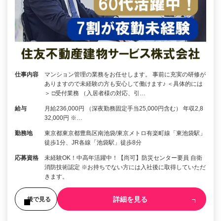
仕事内容
マンション管理の業務をお任せします。 事前に充実の研修が
ありますので未経験の方も安心して働けます♪ ＜具体的には
＞ □受付業務 （入居者様の対応、引…
給与
月給236,000円 （深夜勤務固定手当25,000円含む） 年収2,8
32,000円 ※…
勤務地
東京都東京都豊島区南池袋/東京メトロ有楽町線「東池袋駅」
徒歩1分、JR各線「池袋駅」徒歩8分
応募資格
未経験OK！中高年活躍中！【尚可】防災センター要員 自衛
消防技術認定 ※お持ちでない方には入社後に取得していただ
きます。
詳細を見る
後で見る