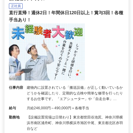
正社員
直行直帰！週休2日！年間休日120日以上！賞与3回！各種
手当あり！
仕事内容
建物内に設置されている「搬送設備」が正しく動いているか
どうかを確認したり、定期的な点検や簡単な修理を行ったり
するお仕事です。 「エアシューター」や「自走台車」…
給与
月給246,000円～490,000円＋各種手当
勤務地
【設備設置現場は日替わり】東京都世田谷池尻、神奈川県横
浜市南区浦舟町、神奈川県横浜市旭区中尾、東京都北区赤羽
台など