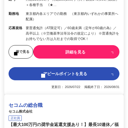
＋各種手当 《★…
勤務地
東京都内各エリアでの勤務 （東京都内いずれかの事業所へ
配属）
応募資格
要普通免許（AT限定可）／60歳未満（定年が60歳の為）／
高卒以上（※労働基準法等法令の規定により） ※普通免許を
お持ちでない方は入社までの取得でOK！
詳細を見る
後で見る
アピールポイントを見る
更新日： 2026/07/22 掲載終了日： 2026/08/31
セコムの総合職
セコム株式会社
正社員
【最大100万円の奨学金返還支援あり！】最長10連休／福