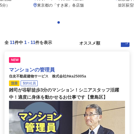
5分）
東京都の「すき家」各店舗
並区荻窪5-
11
1
-
11
全
件中
件を表示
NEW
マンションの管理員
住友不動産建物サービス 株式会社/hka25005a
注目
契約社員
雑司が谷駅徒歩3分のマンション！シニアスタッフ活躍
中！適度に身体を動かせるお仕事です【豊島区】