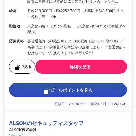
設置工事自体は基本的に協力業者が行うため、あなた…
給与
月給218,300円～月給252,700円（大卒以上243,500円以上）
＋各種手当 《★…
勤務地
東京都内各エリアでの勤務 （東京都内いずれかの事業所へ
配属）
応募資格
要普通免許（AT限定可）／60歳未満（定年が60歳の為）／
高卒以上（※労働基準法等法令の規定により） ※普通免許を
お持ちでない方は入社までの取得でOK！
詳細を見る
後で見る
アピールポイントを見る
更新日： 2026/07/22 掲載終了日： 2026/08/31
ALSOKのセキュリティスタッフ
ALSOK株式会社