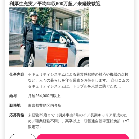
利厚生充実／平均年収600万超／未経験歓迎
仕事内容
セキュリティシステムによる異常感知時の対応や機器の点検
など、人々の暮らしを守る業務をお任せします。 ◎セコムの
セキュリティシステムは、トラブルを未然に防ぐため…
給与
月給264,000円以上
勤務地
東京都豊島区内各所
応募資格
未経験39歳まで（例外事由3号のイ／長期キャリア形成のた
め／職業経験不問）、高卒以上 ◎普通自動車運転免許（AT
限定可）