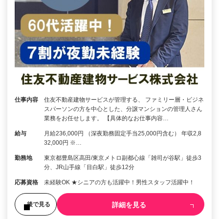
仕事内容
住友不動産建物サービスが管理する、 ファミリー層・ビジネ
スパーソンの方を中心とした、分譲マンションの管理人さん
業務をお任せします。 【具体的なお仕事内容…
給与
月給236,000円 （深夜勤務固定手当25,000円含む） 年収2,8
32,000円 ※…
勤務地
東京都豊島区高田/東京メトロ副都心線「雑司が谷駅」徒歩3
分、JR山手線「目白駅」徒歩12分
応募資格
未経験OK ★シニアの方も活躍中！男性スタッフ活躍中！
詳細を見る
後で見る