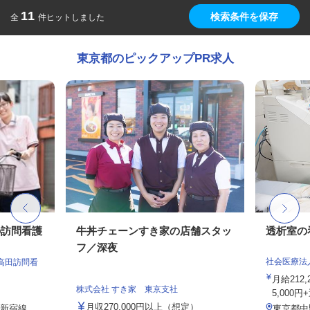
11
検索条件を保存
全
件ヒットしました
東京都のピックアップPR求人
の訪問看護
牛丼チェーンすき家の店舗スタッ
透析室の
フ／深夜
社会医療法
高田訪問看
月給212
株式会社 すき家 東京支社
5,000円
月収270,000円以上（想定）
武新宿線
東京都中