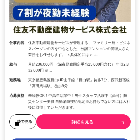
仕事内容
住友不動産建物サービスが管理する、 ファミリー層・ビジネ
スパーソンの方を中心とした、分譲マンションの管理人さん
業務をお任せします。 ＜具体的には＞ □…
給与
月給236,000円 （深夜勤務固定手当25,000円含む） 年収2,8
32,000円 ※…
勤務地
東京都豊島区目白/JR山手線「目白駅」徒歩7分、西武新宿線
「高田馬場駅」徒歩9分
応募資格
未経験OK！中高年活躍中！男性スタッフ活躍中【尚可】防
災センター要員 自衛消防技術認定※お持ちでない方には入社
後に取得していただきます。
詳細を見る
後で見る