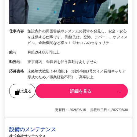
仕事内容
施設内外の周囲警戒やシステムの異常を発見し、安全・安心
を提供する仕事です。 勤務先は、空港、デパート、オフィス
ビル、金融機関など様々！ ◎セコムのセキュリテ…
給与
月給264,000円以上
勤務地
東京都内 ※転居を伴う異動はありません
応募資格
未経験大歓迎！44歳以下（例外事由3号のイ／長期キャリア
形成のため／職業経験不問）、高卒以上
詳細を見る
後で見る
更新日： 2026/06/15 掲載終了日： 2027/06/30
設備のメンテナンス
株式会社サンテックス