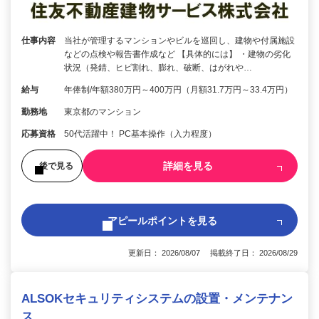
仕事内容
当社が管理するマンションやビルを巡回し、建物や付属施設
などの点検や報告書作成など 【具体的には】 ・建物の劣化
状況（発錆、ヒビ割れ、膨れ、破断、はがれや…
給与
年俸制/年額380万円～400万円（月額31.7万円～33.4万円）
勤務地
東京都のマンション
応募資格
50代活躍中！ PC基本操作（入力程度）
詳細を見る
後で見る
アピールポイントを見る
更新日： 2026/08/07 掲載終了日： 2026/08/29
ALSOKセキュリティシステムの設置・メンテナン
ス