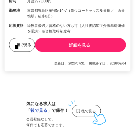
給与
月給297,800円
勤務地
東京都豊島区巣鴨5-14-7（ヨウコーキャッスル巣鴨／「西巣
鴨駅」徒歩8分）
応募資格
経験者優遇／資格のない方も可（入社後認知症介護基礎研修
を受講）※資格取得制度有
詳細を見る
後で見る
更新日： 2026/07/31 掲載終了日： 2026/09/04
1
気になる求人は
「
後で見る
」で保存！
会員登録なしで、
何件でも応募できます。