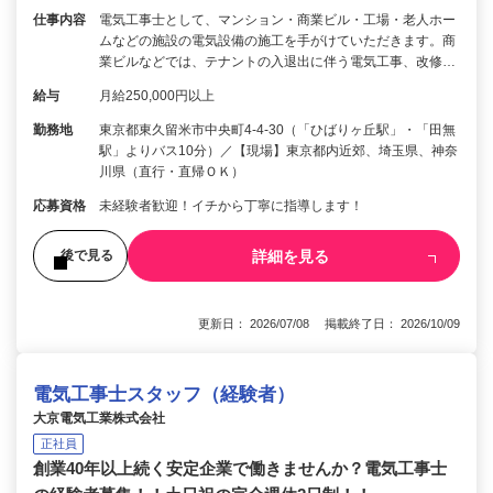
仕事内容
電気工事士として、マンション・商業ビル・工場・老人ホー
ムなどの施設の電気設備の施工を手がけていただきます。商
業ビルなどでは、テナントの入退出に伴う電気工事、改修…
給与
月給250,000円以上
勤務地
東京都東久留米市中央町4-4-30（「ひばりヶ丘駅」・「田無
駅」よりバス10分）／【現場】東京都内近郊、埼玉県、神奈
川県（直行・直帰ＯＫ）
応募資格
未経験者歓迎！イチから丁寧に指導します！
詳細を見る
後で見る
更新日： 2026/07/08 掲載終了日： 2026/10/09
電気工事士スタッフ（経験者）
大京電気工業株式会社
正社員
創業40年以上続く安定企業で働きませんか？電気工事士