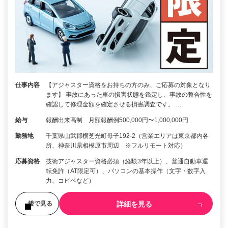
仕事内容
【アジャスター資格をお持ちの方のみ、ご応募の対象となり
ます】 事故にあった車の損害状態を鑑定し、事故の整合性を
確認して修理金額を確定させる損害調査です。 …
給与
報酬出来高制 月額報酬例500,000円〜1,000,000円
勤務地
千葉県山武郡横芝光町母子192-2（営業エリアは東京都内各
所、神奈川県相模原市周辺 ※フルリモート対応）
応募資格
技術アジャスター資格必須（経験3年以上）、普通自動車運
転免許（AT限定可）、パソコンの基本操作（文字・数字入
力、コピペなど）
詳細を見る
後で見る