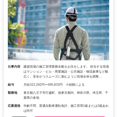
仕事内容
建築現場の施工管理業務全般をお任せします。 担当する現場
はマンション・ビル・商業施設・公共施設・物流倉庫など幅
広く、安全かつスムーズに進むように現場全体を調整…
給与
月給322,292円〜495,833円 ※経験による
勤務地
東京都八王子市打越町、他東京都内、神奈川県、埼玉県、千
葉県の各地
応募資格
年齢不問、普通自動車運転免許、施工管理1級または2級あれ
ば尚可