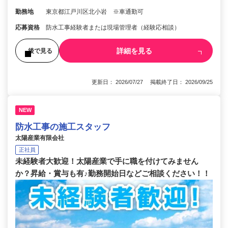
勤務地
東京都江戸川区北小岩 ※車通勤可
応募資格
防水工事経験者または現場管理者（経験応相談）
詳細を見る
後で見る
更新日： 2026/07/27 掲載終了日： 2026/09/25
NEW
防水工事の施工スタッフ
太陽産業有限会社
正社員
未経験者大歓迎！太陽産業で手に職を付けてみません
か？昇給・賞与も有♪勤務開始日などご相談ください！！