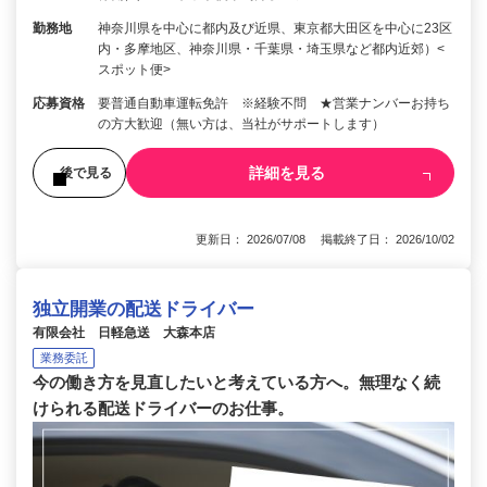
勤務地
神奈川県を中心に都内及び近県、東京都大田区を中心に23区
内・多摩地区、神奈川県・千葉県・埼玉県など都内近郊）<
スポット便>
応募資格
要普通自動車運転免許 ※経験不問 ★営業ナンバーお持ち
の方大歓迎（無い方は、当社がサポートします）
詳細を見る
後で見る
更新日： 2026/07/08 掲載終了日： 2026/10/02
独立開業の配送ドライバー
有限会社 日軽急送 大森本店
業務委託
今の働き方を見直したいと考えている方へ。無理なく続
けられる配送ドライバーのお仕事。