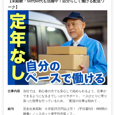
【未経験・50代60代も活躍中！自分らしく働ける配送ワ
ーク】
仕事内容
当社では、初心者の方でも安心して始められるよう、仕事が
できるようになるまでしっかりサポート。 一人ひとりに寄り
添った指導を行っているため、「配送の仕事は初めて…
給与
完全出来高制 ※月収25万円以上可！（平日週5日・8時間の
稼働）／＜スポット便平均月収＞フ…