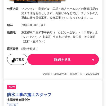
仕事内容
マンション・商業ビル・工場・老人ホームなどの新築現場の
施工管理をお任せします。商業ビルなどでは、テナントの入
退出に伴う電気工事、改修工事をおこなっています。 …
給与
月給320,000円以上
勤務地
東京都東久留米市中央町（「ひばりヶ丘駅」・「田無駅」よ
りバス10分）／【現場】東京都内近郊、埼玉県、神奈川県
（直行・直帰ＯＫ）
応募資格
経験者歓迎！
詳細を見る
後で見る
更新日： 2026/07/08 掲載終了日： 2026/10/09
NEW
防水工事の施工スタッフ
太陽産業有限会社
正社員