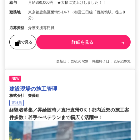
給与
月給360,000円 ★大幅に賃上げしました！！
勤務地
東京都豊島区巣鴨5-14-7 （都営三田線「西巣鴨駅」徒歩8
分）
応募資格
介護支援専門員
詳細を見る
後で見る
更新日： 2026/07/28 掲載終了日： 2026/10/31
NEW
建設現場の施工管理
株式会社 齋藤組
正社員
経験者募集／昇給随時／直行直帰OK！都内近郊の施工案
件多数！若手〜ベテランまで幅広く活躍中！