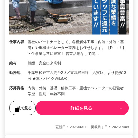
仕事内容
当社のパートナーとして、各種解体工事（内装・外装・基
礎）や重機オペレーター業務をお任せします。 【Point！】
・仕事量は常に豊富！ 営業活動なしで問…
給与
報酬 完全出来高制
勤務地
千葉県松戸市六高台2-8／東武野田線「六実駅」より徒歩13
分 ★車・バイク通勤OK
応募資格
内装・外装・基礎・解体工事・重機オペレーターの経験者
学歴・性別・年齢不問
詳細を見る
後で見る
更新日： 2026/06/11 掲載終了日： 2026/09/09