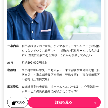
仕事内容
利用者様やそのご家族、ケアマネジャーやヘルパーとの関係
をつないでいくお仕事です。（障がい福祉サービスも含みま
す） 過去に経験のある方や、これから挑戦してみたい…
給与
月給295,000円以上
勤務地
東京都中野区中央（中野支店）・東京都新宿区高田馬場（新
宿支店）・東京都豊島区南長崎（豊島支店）・東京都練馬区
小竹町（江古田支店）
応募資格
介護職員実務者研修（旧ホームヘルパー1級）、介護福祉士
☆サービス提供責任者の経験がなくてもOK
詳細を見る
後で見る