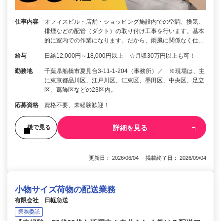
仕事内容
オフィスビル・店舗・ショッピング施設内での空調、換気、
排煙などの配管（ダクト）の取り付け工事を行います。基本
的に室内での作業になります。だから、雨風に関係なく仕…
給与
日給12,000円～18,000円以上 ☆月収30万円以上も可！
勤務地
千葉県船橋市夏見台3-11-1-204（事務所）／ ※現場は、主
に東京都品川区、江戸川区、江東区、墨田区、中央区、足立
区、葛飾区などの23区内。
応募資格
資格不要、未経験歓迎！
詳細を見る
後で見る
更新日： 2026/06/04 掲載終了日： 2026/09/04
小物サイズ荷物の配送業務
有限会社 日軽急送
業務委託