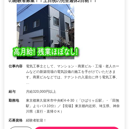
の経験者募集！！土日祝の完全週休2日制！！
仕事内容
電気工事士として、マンション・商業ビル・工場・老人ホー
ムなどの新築現場の電気設備の施工を手がけていただきま
す。商業ビルなどでは、テナントの入退出に伴う電気工事、
…
給与
月給320,000円以上
勤務地
東京都東久留米市中央町4-4-30（「ひばりヶ丘駅」・「田無
駅」よりバス10分）／【現場】東京都内近郊、埼玉県、神奈
川県（直行・直帰ＯＫ）
応募資格
経験者歓迎！