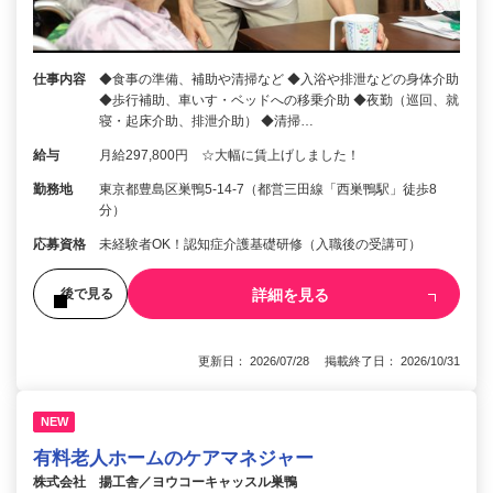
仕事内容
◆食事の準備、補助や清掃など ◆入浴や排泄などの身体介助
◆歩行補助、車いす・ベッドへの移乗介助 ◆夜勤（巡回、就
寝・起床介助、排泄介助） ◆清掃…
給与
月給297,800円 ☆大幅に賃上げしました！
勤務地
東京都豊島区巣鴨5-14-7（都営三田線「西巣鴨駅」徒歩8
分）
応募資格
未経験者OK！認知症介護基礎研修（入職後の受講可）
詳細を見る
後で見る
更新日： 2026/07/28 掲載終了日： 2026/10/31
NEW
有料老人ホームのケアマネジャー
株式会社 揚工舎／ヨウコーキャッスル巣鴨