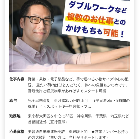
仕事内容
野菜・果物・電子部品など、手で運べる小物サイズ中心の配
送。 重たい荷物はほとんどなく、体への負担も少なめです。
普通免許と軽貨物車があればすぐスタート可能！…
給与
完全出来高制 ※月収25万円以上可！（平日週5日・8時間の
稼働）／＜スポット便平均月収＞フ…
勤務地
東京都大田区を中心に23区・神奈川県・千葉県・埼玉県など
首都圏近郊（直行直帰）
応募資格
要普通自動車運転免許 ※経験不問 ★営業ナンバーお持ち
の方大歓迎（無い方は、当社がサポートします）