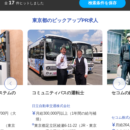
17
検索条件を保存
全
件ヒットしました
東京都のピックアップPR求人
ステムの
コミュニティバスの運転士
セコムの
日立自動車交通株式会社
,700円（大
月給300,000円以上（1年間の給与補
セコム株式
填）
月給264
 （東京
東京都足立区綾瀬6-11-22（JR・東京