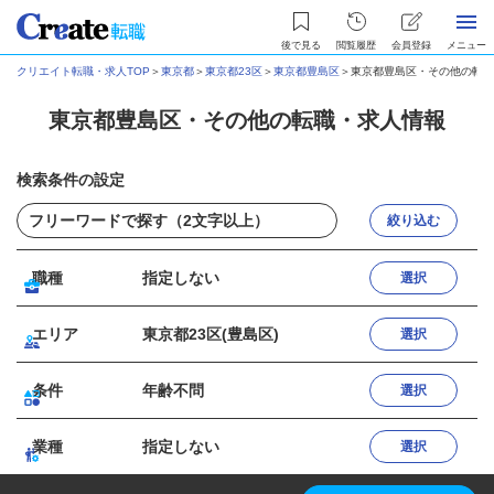
後で見る
閲覧履歴
会員登録
メニュー
クリエイト転職・求人TOP
＞
東京都
＞
東京都23区
＞
東京都豊島区
＞
東京都豊島区・その他の転職
東京都豊島区・その他の転職・求人情報
検索条件の設定
絞り込む
職種
指定しない
選択
エリア
東京都23区(豊島区)
選択
条件
年齢不問
選択
業種
指定しない
選択