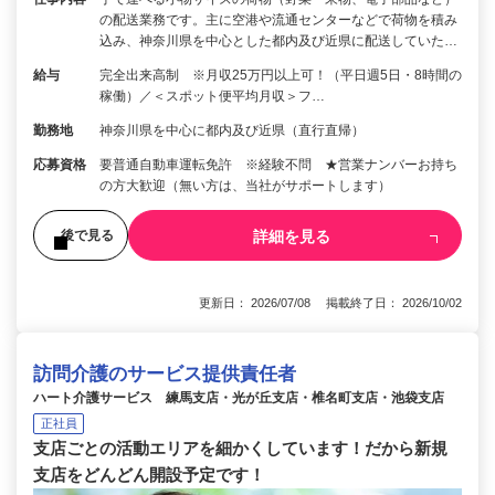
の配送業務です。主に空港や流通センターなどで荷物を積み
込み、神奈川県を中心とした都内及び近県に配送していた…
給与
完全出来高制 ※月収25万円以上可！（平日週5日・8時間の
稼働）／＜スポット便平均月収＞フ…
勤務地
神奈川県を中心に都内及び近県（直行直帰）
応募資格
要普通自動車運転免許 ※経験不問 ★営業ナンバーお持ち
の方大歓迎（無い方は、当社がサポートします）
詳細を見る
後で見る
更新日： 2026/07/08 掲載終了日： 2026/10/02
訪問介護のサービス提供責任者
ハート介護サービス 練馬支店・光が丘支店・椎名町支店・池袋支店
正社員
支店ごとの活動エリアを細かくしています！だから新規
支店をどんどん開設予定です！