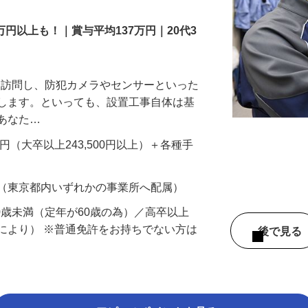
万円以上も！｜賞与平均137万円｜20代3
先を訪問し、防犯カメラやセンサーといった
置します。といっても、設置工事自体は基
、あなた…
700円（大卒以上243,500円以上）＋各種手
 （東京都内いずれかの事業所へ配属）
60歳未満（定年が60歳の為）／高卒以上
により） ※普通免許をお持ちでない方は
後で見