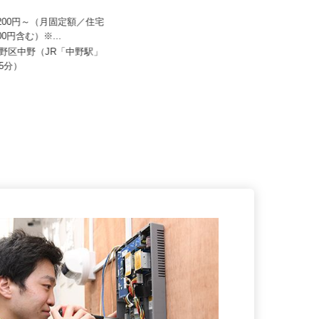
法人社団 健友会 中野共立病
住友不動産建物サービス株式会社/hcf26
005a
19,200円～（月固定額／住宅
月給260,000円以上＋賞与／年2回
,000円含む）※...
東京都江東区豊洲/東京メトロ有楽
中野区中野（JR「中野駅」
町線「豊洲駅」徒歩5分、新交通
歩5分）
ゆ...