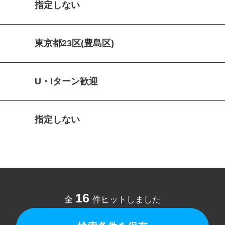
指定しない
東京都23区(豊島区)
U・Iターン歓迎
指定しない
16
全
件ヒットしました