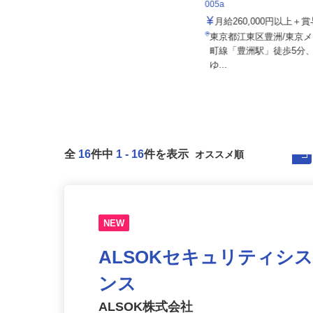
社会医療法人社団 健友会 中野共立病
住友不動産建物サービス株式会
院
005a
月給219,200円～（月固定額／住宅
月給260,000円以上
手当15,000円含む）※...
東京都江東区豊洲/東京
東京都中野区中野（JR「中野駅」
町線「豊洲駅」徒歩5分
より徒歩5分）
ゆ...
全
16
件中
1
-
16
件を表示
NEW
ALSOKセキュリティシ
ンス