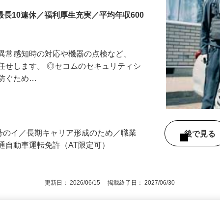
最長10連休／福利厚生充実／平均年収600
る異常感知時の対応や機器の点検など、
任せします。 ◎セコムのセキュリティシ
に防ぐため…
3号のイ／長期キャリア形成のため／職業
後で見
通自動車運転免許（AT限定可）
更新日： 2026/06/15 掲載終了日： 2027/06/30