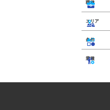
職種
エリア
条件
業種