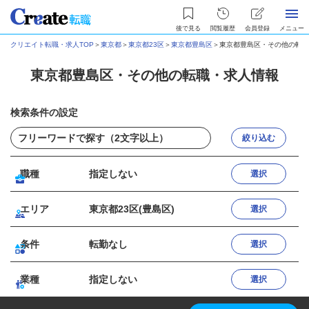
後で見る
閲覧履歴
会員登録
メニュー
クリエイト転職・求人TOP
＞
東京都
＞
東京都23区
＞
東京都豊島区
＞
東京都豊島区・その他の転職
東京都豊島区・その他の転職・求人情報
検索条件の設定
絞り込む
職種
指定しない
選択
エリア
東京都23区(豊島区)
選択
条件
転勤なし
選択
業種
指定しない
選択