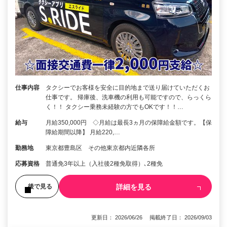
仕事内容
タクシーでお客様を安全に目的地まで送り届けていただくお
仕事です。 帰庫後、洗車機の利用も可能ですので、らっくら
く！！ タクシー乗務未経験の方でもOKです！！…
給与
月給350,000円 ◇月給は最長3ヵ月の保障給金額です。【保
障給期間以降】 月給220,…
勤務地
東京都豊島区 その他東京都内近隣各所
応募資格
普通免3年以上（入社後2種免取得）､2種免
詳細を見る
後で見る
更新日： 2026/06/26 掲載終了日： 2026/09/03