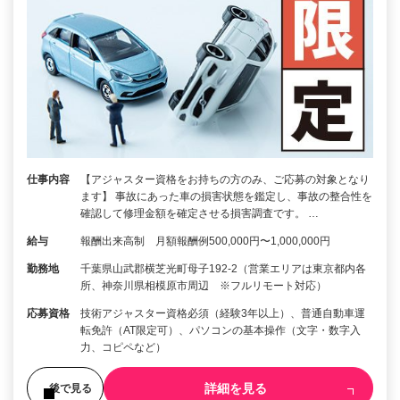
仕事内容
【アジャスター資格をお持ちの方のみ、ご応募の対象となり
ます】 事故にあった車の損害状態を鑑定し、事故の整合性を
確認して修理金額を確定させる損害調査です。 …
給与
報酬出来高制 月額報酬例500,000円〜1,000,000円
勤務地
千葉県山武郡横芝光町母子192-2（営業エリアは東京都内各
所、神奈川県相模原市周辺 ※フルリモート対応）
応募資格
技術アジャスター資格必須（経験3年以上）、普通自動車運
転免許（AT限定可）、パソコンの基本操作（文字・数字入
力、コピペなど）
詳細を見る
後で見る