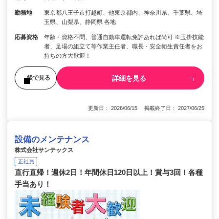
勤務地
東京都八王子市打越町、他東京都内、神奈川県、千葉県、埼
玉県、山梨県、静岡県 各地
応募資格
年齢・資格不問、普通自動車運転免許あれば尚可 ※玉掛技能
者、足場の組立て等作業主任者、職長・安全衛生責任者をお
持ちの方大歓迎！
詳細を見る
後で見る
更新日： 2026/06/15 掲載終了日： 2027/06/25
設備のメンテナンス
株式会社サンテックス
正社員
直行直帰！週休2日！年間休日120日以上！賞与3回！各種
手当あり！