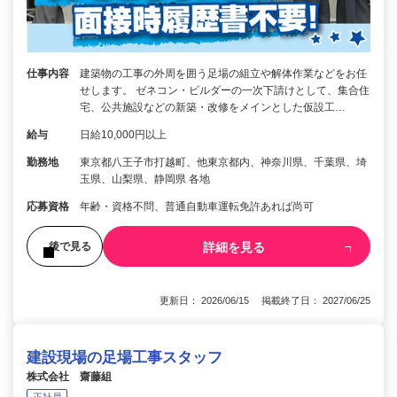
仕事内容
建築物の工事の外周を囲う足場の組立や解体作業などをお任
せします。 ゼネコン・ビルダーの一次下請けとして、集合住
宅、公共施設などの新築・改修をメインとした仮設工…
給与
日給10,000円以上
勤務地
東京都八王子市打越町、他東京都内、神奈川県、千葉県、埼
玉県、山梨県、静岡県 各地
応募資格
年齢・資格不問、普通自動車運転免許あれば尚可
詳細を見る
後で見る
更新日： 2026/06/15 掲載終了日： 2027/06/25
建設現場の足場工事スタッフ
株式会社 齋藤組