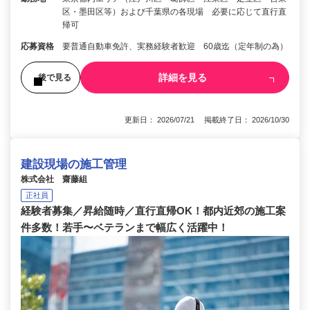
区・墨田区等）および千葉県の各現場 必要に応じて直行直
帰可
応募資格
要普通自動車免許、実務経験者歓迎 60歳迄（定年制の為）
詳細を見る
後で見る
更新日： 2026/07/21 掲載終了日： 2026/10/30
建設現場の施工管理
株式会社 齋藤組
正社員
経験者募集／昇給随時／直行直帰OK！都内近郊の施工案
件多数！若手〜ベテランまで幅広く活躍中！