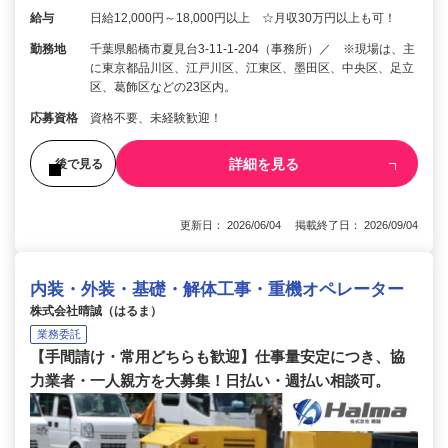
給与
日給12,000円～18,000円以上 ☆月収30万円以上も可！
勤務地
千葉県船橋市夏見台3-11-1-204（事務所）／ ※現場は、主
に東京都品川区、江戸川区、江東区、墨田区、中央区、足立
区、葛飾区などの23区内。
応募資格
資格不要、未経験歓迎！
詳細を見る
後で見る
更新日： 2026/06/04 掲載終了日： 2026/09/04
内装・外装・基礎・解体工事・重機オペレーター
株式会社晴誠（はるま）
業務委託
【手間請け・常用どちらも歓迎】仕事量安定につき、協
力業者・一人親方を大募集！日払い・週払い相談可。