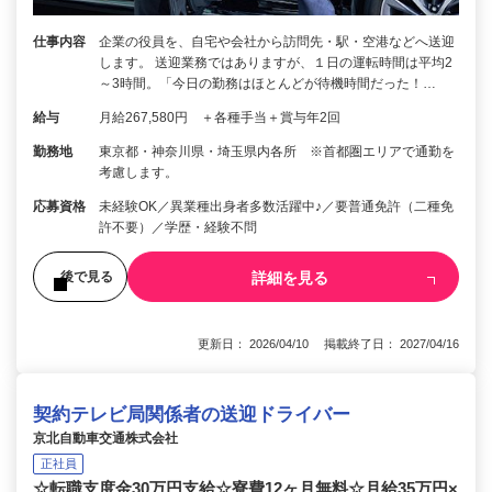
仕事内容
企業の役員を、自宅や会社から訪問先・駅・空港などへ送迎
します。 送迎業務ではありますが、１日の運転時間は平均2
～3時間。「今日の勤務はほとんどが待機時間だった！…
給与
月給267,580円 ＋各種手当＋賞与年2回
勤務地
東京都・神奈川県・埼玉県内各所 ※首都圏エリアで通勤を
考慮します。
応募資格
未経験OK／異業種出身者多数活躍中♪／要普通免許（二種免
許不要）／学歴・経験不問
詳細を見る
後で見る
更新日： 2026/04/10 掲載終了日： 2027/04/16
契約テレビ局関係者の送迎ドライバー
京北自動車交通株式会社
正社員
☆転職支度金30万円支給☆寮費12ヶ月無料☆月給35万円×