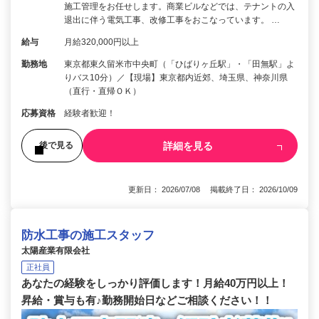
施工管理をお任せします。商業ビルなどでは、テナントの入
退出に伴う電気工事、改修工事をおこなっています。 …
給与
月給320,000円以上
勤務地
東京都東久留米市中央町（「ひばりヶ丘駅」・「田無駅」よ
りバス10分）／【現場】東京都内近郊、埼玉県、神奈川県
（直行・直帰ＯＫ）
応募資格
経験者歓迎！
詳細を見る
後で見る
更新日： 2026/07/08 掲載終了日： 2026/10/09
防水工事の施工スタッフ
太陽産業有限会社
正社員
あなたの経験をしっかり評価します！月給40万円以上！
昇給・賞与も有♪勤務開始日などご相談ください！！