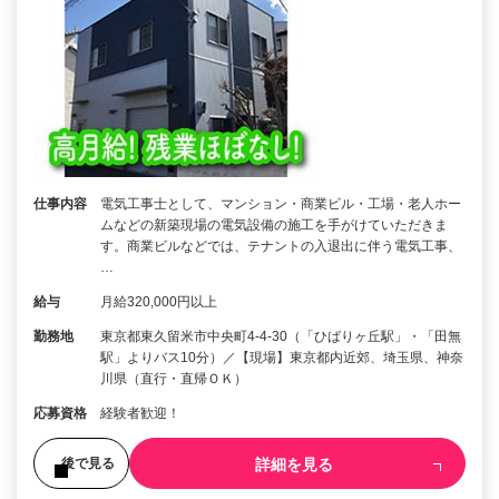
仕事内容
電気工事士として、マンション・商業ビル・工場・老人ホー
ムなどの新築現場の電気設備の施工を手がけていただきま
す。商業ビルなどでは、テナントの入退出に伴う電気工事、
…
給与
月給320,000円以上
勤務地
東京都東久留米市中央町4-4-30（「ひばりヶ丘駅」・「田無
駅」よりバス10分）／【現場】東京都内近郊、埼玉県、神奈
川県（直行・直帰ＯＫ）
応募資格
経験者歓迎！
詳細を見る
後で見る