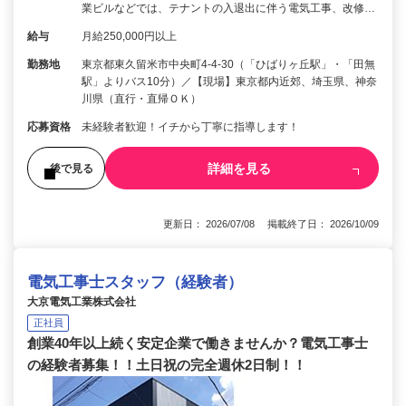
業ビルなどでは、テナントの入退出に伴う電気工事、改修…
給与
月給250,000円以上
勤務地
東京都東久留米市中央町4-4-30（「ひばりヶ丘駅」・「田無
駅」よりバス10分）／【現場】東京都内近郊、埼玉県、神奈
川県（直行・直帰ＯＫ）
応募資格
未経験者歓迎！イチから丁寧に指導します！
詳細を見る
後で見る
更新日： 2026/07/08 掲載終了日： 2026/10/09
電気工事士スタッフ（経験者）
大京電気工業株式会社
正社員
創業40年以上続く安定企業で働きませんか？電気工事士
の経験者募集！！土日祝の完全週休2日制！！