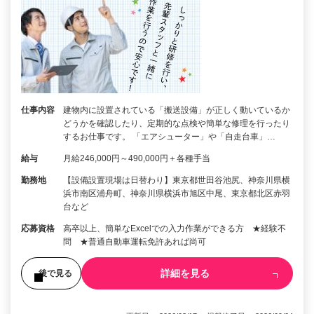
仕事内容
建物内に設置されている「搬送設備」が正しく動いているか
どうかを確認したり、定期的な点検や簡単な修理を行ったり
するお仕事です。 「エアシューター」や「自走台車」…
給与
月給246,000円～490,000円＋各種手当
勤務地
【設備設置現場は日替わり】東京都世田谷池尻、神奈川県横
浜市南区浦舟町、神奈川県横浜市旭区中尾、東京都北区赤羽
台など
応募資格
高卒以上、簡単なExcelでの入力作業ができる方 ★経験不
問 ★普通自動車運転免許あれば尚可
詳細を見る
後で見る