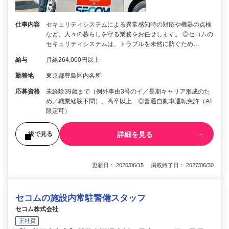
仕事内容
セキュリティシステムによる異常感知時の対応や機器の点検
など、人々の暮らしを守る業務をお任せします。 ◎セコムの
セキュリティシステムは、トラブルを未然に防ぐため…
給与
月給264,000円以上
勤務地
東京都豊島区内各所
応募資格
未経験39歳まで（例外事由3号のイ／長期キャリア形成のた
め／職業経験不問）、高卒以上 ◎普通自動車運転免許（AT
限定可）
詳細を見る
後で見る
更新日： 2026/06/15 掲載終了日： 2027/06/30
セコムの施設内常駐警備スタッフ
セコム株式会社
正社員