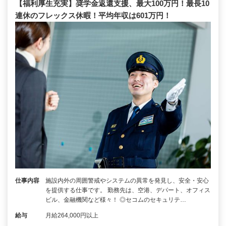
【福利厚生充実】奨学金返還支援、最大100万円！最長10
連休のフレックス休暇！平均年収は601万円！
仕事内容
施設内外の周囲警戒やシステムの異常を発見し、安全・安心
を提供する仕事です。 勤務先は、空港、デパート、オフィス
ビル、金融機関など様々！ ◎セコムのセキュリテ…
給与
月給264,000円以上