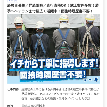
正社員
経験者募集／昇給随時／直行直帰OK！施工案件多数！若
手〜ベテランまで幅広く活躍中！面接時履歴書不要！
仕事内容
建築物の工事における外周を囲う足場の組立や解体作業など
足場鳶業務。 ゼネコン・ビルダーの一次下請けとして、集合
住宅、公共施設などの新築・改修をメインとした仮設…
給与
日給13,000円以上