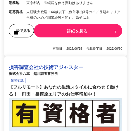
勤務地
東京都内 ※転居を伴う異動はありません
応募資格
未経験大歓迎！44歳以下（例外事由3号のイ／長期キャリア
形成のため／職業経験不問）、高卒以上
詳細を見る
後で見る
更新日： 2026/06/15 掲載終了日： 2027/06/30
損害調査会社の技術アジャスター
株式会社八車 越川調査事務所
業務委託
【フルリモート】あなたの生活スタイルに合わせて働け
る！ 町田・相模原エリアのお仕事増加中！