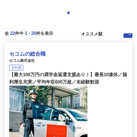
22
1
-
20
全
件中
件を表示
セコムの総合職
セコム株式会社
正社員
【最大100万円の奨学金返還支援あり！】最長10連休／福
利厚生充実／平均年収600万超／未経験歓迎