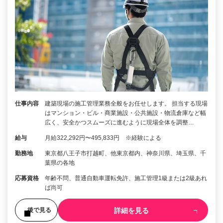
仕事内容
建築現場の施工管理業務全般をお任せします。 担当する現場
はマンション・ビル・商業施設・公共施設・物流倉庫など幅
広く、安全かつスムーズに進むように現場全体を調整…
給与
月給322,292円〜495,833円 ※経験による
勤務地
東京都八王子市打越町、他東京都内、神奈川県、埼玉県、千
葉県の各地
応募資格
年齢不問、普通自動車運転免許、施工管理1級または2級あれ
ば尚可
詳細を見る
後で見る