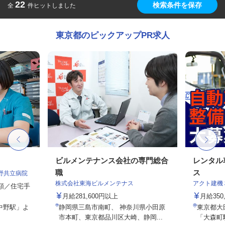
22
検索条件を保存
全
件ヒットしました
東京都のピックアップPR求人
ビルメンテナンス会社の専門総合
レンタル
職
ス
野共立病院
株式会社東海ビルメンテナス
アクト建機
定額／住宅手
月給281,600円以上
月給350
中野駅」よ
静岡県三島市南町、 神奈川県小田原
東京都大田
市本町、東京都品川区大崎、静岡...
「大森町駅