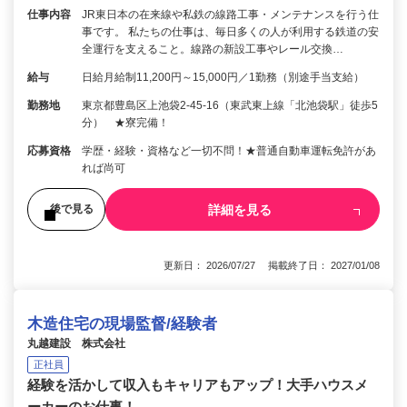
仕事内容
JR東日本の在来線や私鉄の線路工事・メンテナンスを行う仕
事です。 私たちの仕事は、毎日多くの人が利用する鉄道の安
全運行を支えること。線路の新設工事やレール交換…
給与
日給月給制11,200円～15,000円／1勤務（別途手当支給）
勤務地
東京都豊島区上池袋2-45-16（東武東上線「北池袋駅」徒歩5
分） ★寮完備！
応募資格
学歴・経験・資格など一切不問！★普通自動車運転免許があ
れば尚可
詳細を見る
後で見る
更新日： 2026/07/27 掲載終了日： 2027/01/08
木造住宅の現場監督/経験者
丸越建設 株式会社
正社員
経験を活かして収入もキャリアもアップ！大手ハウスメ
ーカーのお仕事！