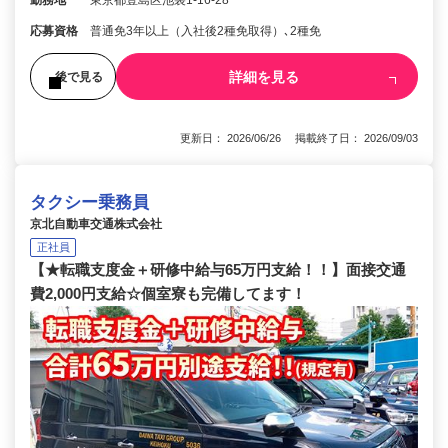
勤務地
東京都豊島区池袋1-16-28
応募資格
普通免3年以上（入社後2種免取得）､2種免
詳細を見る
後で見る
更新日： 2026/06/26 掲載終了日： 2026/09/03
タクシー乗務員
京北自動車交通株式会社
正社員
【★転職支度金＋研修中給与65万円支給！！】面接交通
費2,000円支給☆個室寮も完備してます！