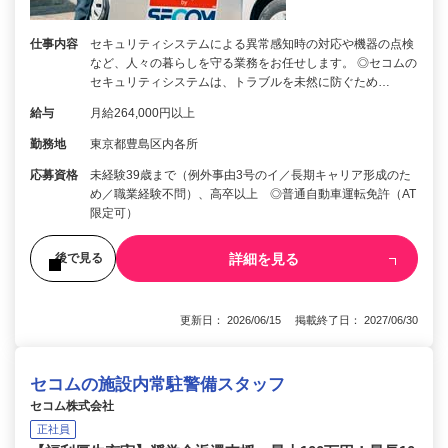
仕事内容
セキュリティシステムによる異常感知時の対応や機器の点検
など、人々の暮らしを守る業務をお任せします。 ◎セコムの
セキュリティシステムは、トラブルを未然に防ぐため…
給与
月給264,000円以上
勤務地
東京都豊島区内各所
応募資格
未経験39歳まで（例外事由3号のイ／長期キャリア形成のた
め／職業経験不問）、高卒以上 ◎普通自動車運転免許（AT
限定可）
詳細を見る
後で見る
更新日： 2026/06/15 掲載終了日： 2027/06/30
セコムの施設内常駐警備スタッフ
セコム株式会社
正社員