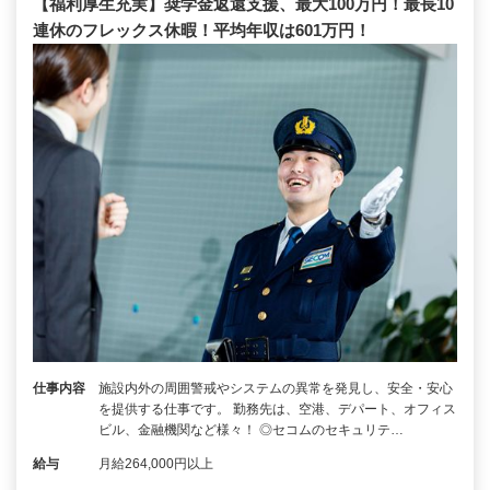
【福利厚生充実】奨学金返還支援、最大100万円！最長10
連休のフレックス休暇！平均年収は601万円！
仕事内容
施設内外の周囲警戒やシステムの異常を発見し、安全・安心
を提供する仕事です。 勤務先は、空港、デパート、オフィス
ビル、金融機関など様々！ ◎セコムのセキュリテ…
給与
月給264,000円以上