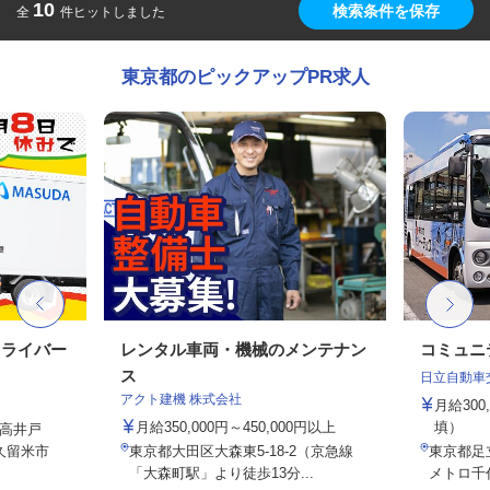
10
検索条件を保存
全
件ヒットしました
東京都のピックアップPR求人
ドライバー
レンタル車両・機械のメンテナン
コミュニ
ス
日立自動車
アクト建機 株式会社
月給30
月給350,000円～450,000円以上
填）
高井戸
久留米市
東京都大田区大森東5-18-2（京急線
東京都足立
「大森町駅」より徒歩13分...
メトロ千代