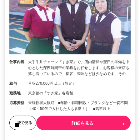
仕事内容
大手牛丼チェーン『すき家』で、店内清掃や翌日の準備を中
心とした深夜時間帯の業務をお任せします。お客様の来店も
落ち着いているので、接客・調理などは少なめです。その…
給与
月収270,000円以上（想定）
勤務地
東京都の「すき家」各店舗
応募資格
未経験者大歓迎 ■年齢・転職回数・ブランクなど一切不問
（40～50代で入社した人も多数！） ■高卒以上
詳細を見る
後で見る