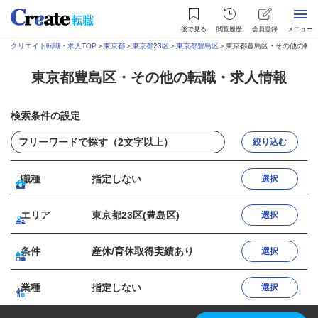
後で見る
閲覧履歴
会員登録
メニュー
クリエイト転職・求人TOP
＞
東京都
＞
東京都23区
＞
東京都豊島区
＞
東京都豊島区・その他の転職
東京都豊島区・その他の転職・求人情報
検索条件の設定
絞り込む
職種
指定しない
選択
エリア
東京都23区(豊島区)
選択
条件
産休/育休取得実績あり
選択
業種
指定しない
選択