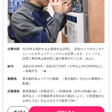
仕事内容
ALSOKを契約するお客様先を訪問し、防犯カメラやセンサー
といったセキュリティシステムを設置します。といっても、
設置工事自体は基本的に協力業者が行うため、あなた…
給与
月給218,300円～月給252,700円（大卒以上243,500円以上）
＋各種手当 《★…
勤務地
東京都内各エリアでの勤務 （東京都内いずれかの事業所へ
配属）
応募資格
要普通免許（AT限定可）／60歳未満（定年が60歳の為）／
高卒以上（※労働基準法等法令の規定により） ※普通免許を
お持ちでない方は入社までの取得でOK！
後で見る