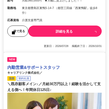
給与
月給360,000円 ★大幅に賃上げしました！！
勤務地
東京都豊島区巣鴨5-14-7 （都営三田線「西巣鴨駅」徒歩8
分）
応募資格
介護支援専門員
詳細を見る
後で見る
更新日： 2026/07/28 掲載終了日： 2026/10/31
NEW
内勤営業&サポートスタッフ
キャリアリンク株式会社／
注目
契約社員
＼既存顧客メイン♪／月給30万円以上！経験を活かして支
える側へ！年間休日125日♪