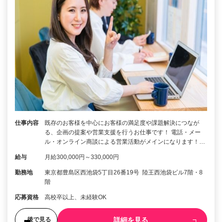
仕事内容
既存のお客様を中心にお客様の満足度や課題解決につなが
る、企画の提案や営業支援を行うお仕事です！ 電話・メー
ル・オンライン商談による営業活動がメインになります！…
給与
月給300,000円～330,000円
勤務地
東京都豊島区西池袋5丁目26番19号 陸王西池袋ビル7階・8
階
応募資格
高校卒以上、未経験OK
詳細を見る
後で見る