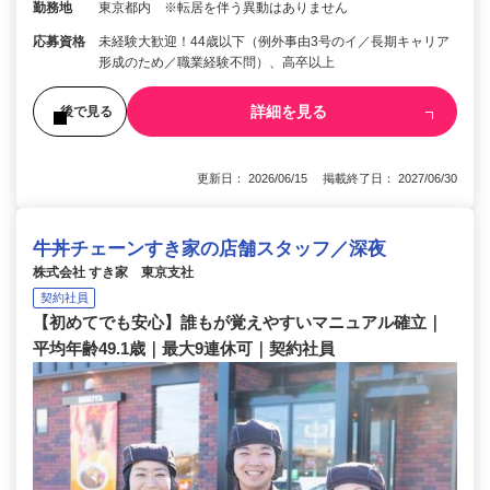
勤務地
東京都内 ※転居を伴う異動はありません
応募資格
未経験大歓迎！44歳以下（例外事由3号のイ／長期キャリア
形成のため／職業経験不問）、高卒以上
詳細を見る
後で見る
更新日： 2026/06/15 掲載終了日： 2027/06/30
牛丼チェーンすき家の店舗スタッフ／深夜
株式会社 すき家 東京支社
契約社員
【初めてでも安心】誰もが覚えやすいマニュアル確立｜
平均年齢49.1歳｜最大9連休可｜契約社員