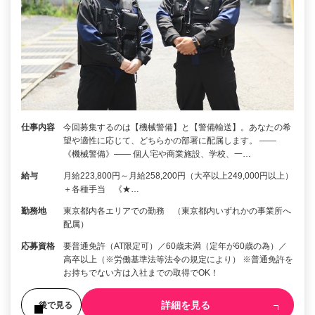
仕事内容
今回募集するのは【機械警備】と【警備輸送】。あなたの希
望や適性に応じて、どちらかの部署に配属します。 ――
《機械警備》―― 個人宅や商業施設、学校、一…
給与
月給223,800円～月給258,200円（大卒以上249,000円以上）
＋各種手当 《★…
勤務地
東京都内各エリアでの勤務 （東京都内いずれかの事業所へ
配属）
応募資格
要普通免許（AT限定可）／60歳未満（定年が60歳の為）／
高卒以上（※労働基準法等法令の規定により） ※普通免許を
お持ちでない方は入社までの取得でOK！
詳細を見る
後で見る