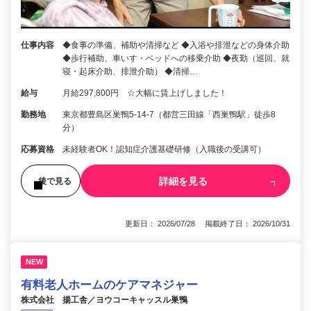
仕事内容
◆食事の準備、補助や清掃など ◆入浴や排泄などの身体介助
◆歩行補助、車いす・ベッドへの移乗介助 ◆夜勤（巡回、就
寝・起床介助、排泄介助） ◆清掃…
給与
月給297,800円 ☆大幅に賃上げしました！
勤務地
東京都豊島区巣鴨5-14-7（都営三田線「西巣鴨駅」徒歩8
分）
応募資格
未経験者OK！認知症介護基礎研修（入職後の受講可）
詳細を見る
後で見る
更新日： 2026/07/28 掲載終了日： 2026/10/31
NEW
有料老人ホームのケアマネジャー
株式会社 揚工舎／ヨウコーキャッスル巣鴨