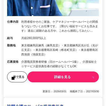
仕事内容
利用者様やそのご家族、ケアマネジャーやヘルパーとの関係
をつないでいくお仕事です。（障がい福祉サービスも含みま
す） 過去に経験のある方や、これから挑戦してみたい…
給与
月給280,000円以上
勤務地
東京都練馬区練馬（練馬支店）・東京都練馬区光が丘（光が
丘支店）・東京都豊島区長崎（椎名町支店）・東京都豊島区
西池袋（池袋支店）
応募資格
介護職員実務者研修（旧ホームヘルパー1級）、介護福祉士
☆サービス提供責任者の経験がなくてもOK
詳細を見る
後で見る
更新日： 2026/03/31 掲載終了日： 2027/03/30