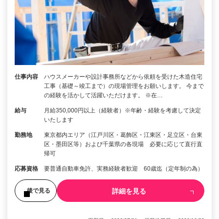
仕事内容
ハウスメーカーや設計事務所などから依頼を受けた木造住宅
工事（基礎～竣工まで）の現場管理をお願いします。 今まで
の経験を活かして活躍いただけます。 ※在…
給与
月給350,000円以上（経験者）※年齢・経験を考慮して決定
いたします
勤務地
東京都内エリア（江戸川区・葛飾区・江東区・足立区・台東
区・墨田区等）および千葉県の各現場 必要に応じて直行直
帰可
応募資格
要普通自動車免許、実務経験者歓迎 60歳迄（定年制の為）
詳細を見る
後で見る