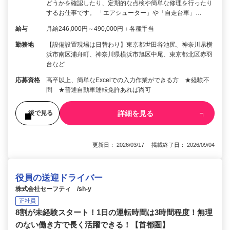
どうかを確認したり、定期的な点検や簡単な修理を行ったり
するお仕事です。 「エアシューター」や「自走台車」…
給与
月給246,000円～490,000円＋各種手当
勤務地
【設備設置現場は日替わり】東京都世田谷池尻、神奈川県横
浜市南区浦舟町、神奈川県横浜市旭区中尾、東京都北区赤羽
台など
応募資格
高卒以上、簡単なExcelでの入力作業ができる方 ★経験不
問 ★普通自動車運転免許あれば尚可
詳細を見る
後で見る
更新日： 2026/03/17 掲載終了日： 2026/09/04
役員の送迎ドライバー
株式会社セーフティ /sh-y
正社員
8割が未経験スタート！1日の運転時間は3時間程度！無理
のない働き方で長く活躍できる！【首都圏】