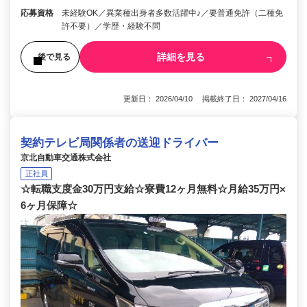
応募資格
未経験OK／異業種出身者多数活躍中♪／要普通免許（二種免
許不要）／学歴・経験不問
詳細を見る
後で見る
更新日： 2026/04/10 掲載終了日： 2027/04/16
契約テレビ局関係者の送迎ドライバー
京北自動車交通株式会社
正社員
☆転職支度金30万円支給☆寮費12ヶ月無料☆月給35万円×
6ヶ月保障☆