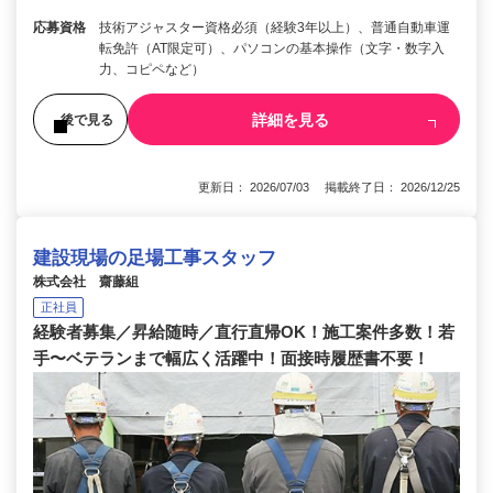
応募資格
技術アジャスター資格必須（経験3年以上）、普通自動車運
転免許（AT限定可）、パソコンの基本操作（文字・数字入
力、コピペなど）
詳細を見る
後で見る
更新日： 2026/07/03 掲載終了日： 2026/12/25
建設現場の足場工事スタッフ
株式会社 齋藤組
正社員
経験者募集／昇給随時／直行直帰OK！施工案件多数！若
手〜ベテランまで幅広く活躍中！面接時履歴書不要！