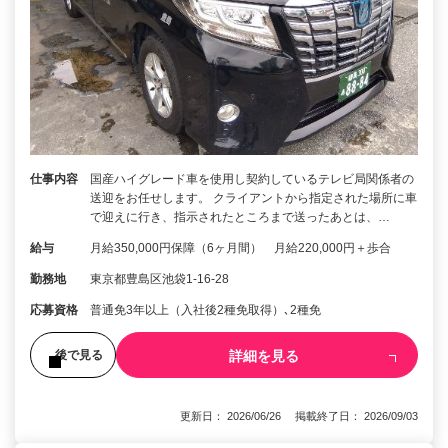
仕事内容
国産ハイグレード車を使用し契約しているテレビ局関係者の
送迎をお任せします。 クライアントから指定された場所に車
で迎えに行き、指示されたところまで送ったあとは、…
給与
月給350,000円保障（6ヶ月間） 月給220,000円＋歩合
勤務地
東京都豊島区池袋1-16-28
応募資格
普通免3年以上（入社後2種免取得）､2種免
詳細を見る
後で見る
更新日： 2026/06/26 掲載終了日： 2026/09/03