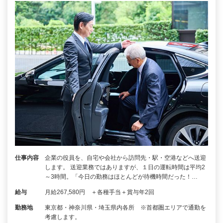
仕事内容
企業の役員を、自宅や会社から訪問先・駅・空港などへ送迎
します。 送迎業務ではありますが、１日の運転時間は平均2
～3時間。「今日の勤務はほとんどが待機時間だった！…
給与
月給267,580円 ＋各種手当＋賞与年2回
勤務地
東京都・神奈川県・埼玉県内各所 ※首都圏エリアで通勤を
考慮します。