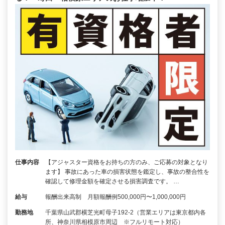
仕事内容
【アジャスター資格をお持ちの方のみ、ご応募の対象となり
ます】 事故にあった車の損害状態を鑑定し、事故の整合性を
確認して修理金額を確定させる損害調査です。 …
給与
報酬出来高制 月額報酬例500,000円〜1,000,000円
勤務地
千葉県山武郡横芝光町母子192-2（営業エリアは東京都内各
所、神奈川県相模原市周辺 ※フルリモート対応）