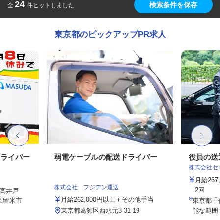
24
検索条件を保存
全
件ヒットしました
東京都のピックアップPR求人
ドライバー
弱電ケーブルの配送ドライバー
役員の送
株式会社セー
月給26
株式会社 フジデン運送
2回
高井戸
月給262,000円以上＋その他手当
久留米市
東京都千
東京都葛飾区西水元3‐31‐19
能な範囲