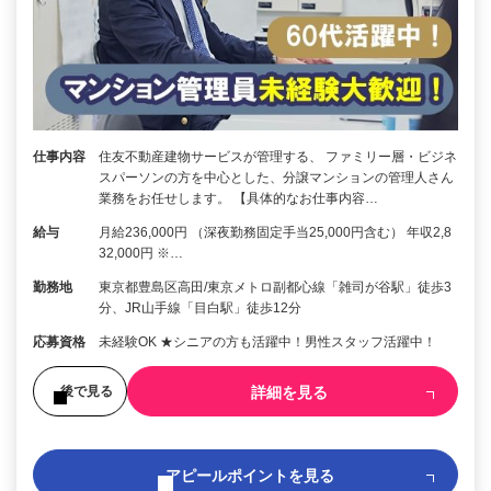
仕事内容
住友不動産建物サービスが管理する、 ファミリー層・ビジネ
スパーソンの方を中心とした、分譲マンションの管理人さん
業務をお任せします。 【具体的なお仕事内容…
給与
月給236,000円 （深夜勤務固定手当25,000円含む） 年収2,8
32,000円 ※…
勤務地
東京都豊島区高田/東京メトロ副都心線「雑司が谷駅」徒歩3
分、JR山手線「目白駅」徒歩12分
応募資格
未経験OK ★シニアの方も活躍中！男性スタッフ活躍中！
詳細を見る
後で見る
アピールポイントを見る