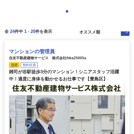
24
1
-
20
全
件中
件を表示
マンションの管理員
住友不動産建物サービス 株式会社/hka25005a
注目
契約社員
雑司が谷駅徒歩3分のマンション！シニアスタッフ活躍
中！適度に身体を動かせるお仕事です【豊島区】