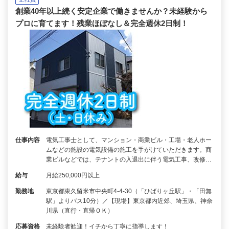
創業40年以上続く安定企業で働きませんか？未経験から
プロに育てます！残業ほぼなし＆完全週休2日制！
仕事内容
電気工事士として、マンション・商業ビル・工場・老人ホー
ムなどの施設の電気設備の施工を手がけていただきます。商
業ビルなどでは、テナントの入退出に伴う電気工事、改修…
給与
月給250,000円以上
勤務地
東京都東久留米市中央町4-4-30（「ひばりヶ丘駅」・「田無
駅」よりバス10分）／【現場】東京都内近郊、埼玉県、神奈
川県（直行・直帰ＯＫ）
応募資格
未経験者歓迎！イチから丁寧に指導します！