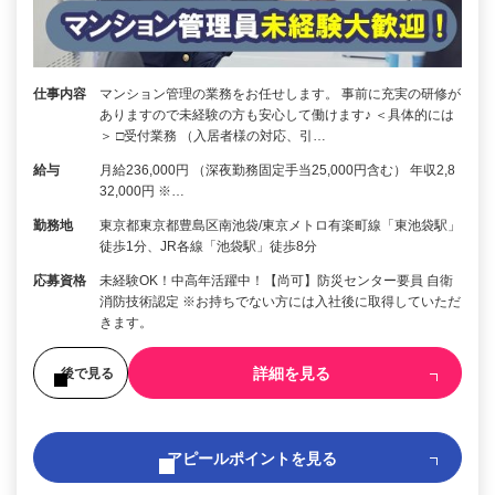
仕事内容
マンション管理の業務をお任せします。 事前に充実の研修が
ありますので未経験の方も安心して働けます♪ ＜具体的には
＞ □受付業務 （入居者様の対応、引…
給与
月給236,000円 （深夜勤務固定手当25,000円含む） 年収2,8
32,000円 ※…
勤務地
東京都東京都豊島区南池袋/東京メトロ有楽町線「東池袋駅」
徒歩1分、JR各線「池袋駅」徒歩8分
応募資格
未経験OK！中高年活躍中！【尚可】防災センター要員 自衛
消防技術認定 ※お持ちでない方には入社後に取得していただ
きます。
詳細を見る
後で見る
アピールポイントを見る