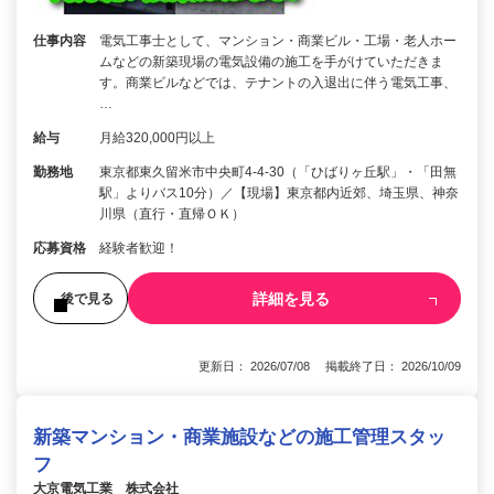
仕事内容
電気工事士として、マンション・商業ビル・工場・老人ホー
ムなどの新築現場の電気設備の施工を手がけていただきま
す。商業ビルなどでは、テナントの入退出に伴う電気工事、
…
給与
月給320,000円以上
勤務地
東京都東久留米市中央町4-4-30（「ひばりヶ丘駅」・「田無
駅」よりバス10分）／【現場】東京都内近郊、埼玉県、神奈
川県（直行・直帰ＯＫ）
応募資格
経験者歓迎！
詳細を見る
後で見る
更新日： 2026/07/08 掲載終了日： 2026/10/09
新築マンション・商業施設などの施工管理スタッ
フ
大京電気工業 株式会社