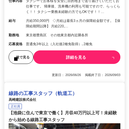
仕事内容
タクシーでお客様を安全に目的地まで送り届けていただくお
仕事です。 帰庫後、洗車機の利用も可能ですので、らっくら
く！！ タクシー乗務未経験の方でもOKです！！…
給与
月給350,000円 ◇月給は最長3ヵ月の保障給金額です。【保
障給期間以降】 月給220,…
勤務地
東京都豊島区 その他東京都内近隣各所
応募資格
普通免3年以上（入社後2種免取得）､2種免
詳細を見る
後で見る
更新日： 2026/06/26 掲載終了日： 2026/09/03
線路の工事スタッフ（軌道工）
高崎建設株式会社
正社員
【池袋に住んで東京で働く】月収40万円以上可！未経験
から始める線路工事スタッフ