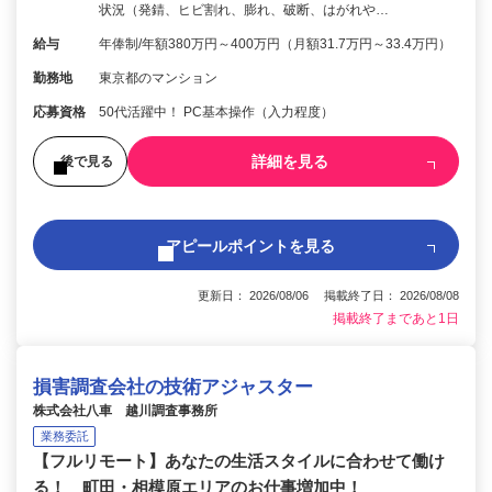
状況（発錆、ヒビ割れ、膨れ、破断、はがれや…
給与
年俸制/年額380万円～400万円（月額31.7万円～33.4万円）
勤務地
東京都のマンション
応募資格
50代活躍中！ PC基本操作（入力程度）
詳細を見る
後で見る
アピールポイントを見る
更新日： 2026/08/06 掲載終了日： 2026/08/08
掲載終了まであと1日
損害調査会社の技術アジャスター
株式会社八車 越川調査事務所
業務委託
【フルリモート】あなたの生活スタイルに合わせて働け
る！ 町田・相模原エリアのお仕事増加中！