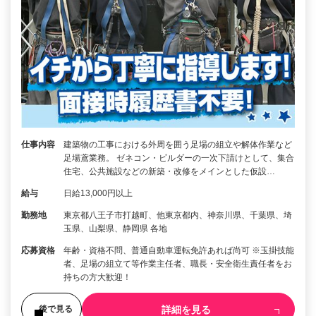
仕事内容
建築物の工事における外周を囲う足場の組立や解体作業など
足場鳶業務。 ゼネコン・ビルダーの一次下請けとして、集合
住宅、公共施設などの新築・改修をメインとした仮設…
給与
日給13,000円以上
勤務地
東京都八王子市打越町、他東京都内、神奈川県、千葉県、埼
玉県、山梨県、静岡県 各地
応募資格
年齢・資格不問、普通自動車運転免許あれば尚可 ※玉掛技能
者、足場の組立て等作業主任者、職長・安全衛生責任者をお
持ちの方大歓迎！
詳細を見る
後で見る