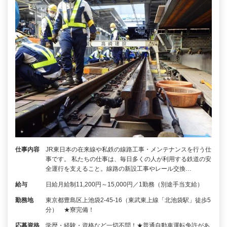
仕事内容
JR東日本の在来線や私鉄の線路工事・メンテナンスを行う仕
事です。 私たちの仕事は、毎日多くの人が利用する鉄道の安
全運行を支えること。線路の新設工事やレール交換…
給与
日給月給制11,200円～15,000円／1勤務（別途手当支給）
勤務地
東京都豊島区上池袋2-45-16（東武東上線「北池袋駅」徒歩5
分） ★寮完備！
応募資格
学歴・経験・資格など一切不問！★普通自動車運転免許があ