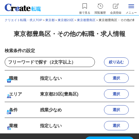
後で見る
閲覧履歴
会員登録
メニュー
クリエイト転職・求人TOP
＞
東京都
＞
東京都23区
＞
東京都豊島区
＞
東京都豊島区・その他の転職
東京都豊島区・その他の転職・求人情報
検索条件の設定
絞り込む
職種
指定しない
選択
エリア
東京都23区(豊島区)
選択
条件
残業少なめ
選択
業種
指定しない
選択