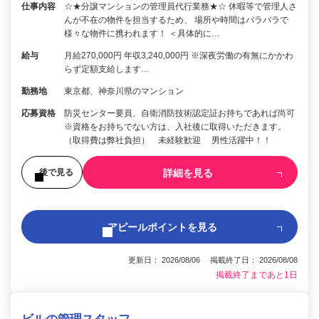
仕事内容
☆★分譲マンションの管理員代行業務★☆ 休暇等で管理人さ
んが不在の物件を担当するため、 場所や時間はバラバラで
様々な物件に携われます！ ＜具体的に…
給与
月給270,000円 年収3,240,000円 ※深夜労働の有無にかかわ
らず定額支給します…
勤務地
東京都、神奈川県のマンション
応募資格
防災センター要員、自衛消防技術認定証お持ちであれば尚可
※資格をお持ちでない方は、入社後に取得いただきます。
（取得費は弊社負担） 未経験歓迎 男性活躍中！！
詳細を見る
後で見る
アピールポイントを見る
更新日： 2026/08/06 掲載終了日： 2026/08/08
掲載終了まであと1日