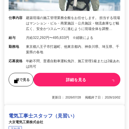
仕事内容
建築現場の施工管理業務全般をお任せします。 担当する現場
はマンション・ビル・商業施設・公共施設・物流倉庫など幅
広く、安全かつスムーズに進むように現場全体を調整…
給与
月給322,292円〜495,833円 ※経験による
勤務地
東京都八王子市打越町、他東京都内、神奈川県、埼玉県、千
葉県の各地
応募資格
年齢不問、普通自動車運転免許、施工管理1級または2級あれ
ば尚可
詳細を見る
後で見る
更新日： 2026/07/28 掲載終了日： 2026/10/02
電気工事士スタッフ（見習い）
大京電気工業株式会社
正社員