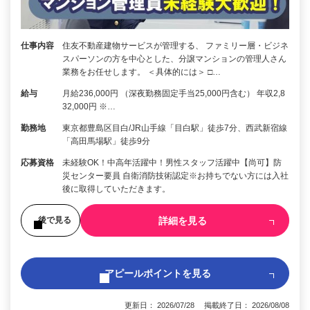
仕事内容
住友不動産建物サービスが管理する、 ファミリー層・ビジネ
スパーソンの方を中心とした、分譲マンションの管理人さん
業務をお任せします。 ＜具体的には＞ □…
給与
月給236,000円 （深夜勤務固定手当25,000円含む） 年収2,8
32,000円 ※…
勤務地
東京都豊島区目白/JR山手線「目白駅」徒歩7分、西武新宿線
「高田馬場駅」徒歩9分
応募資格
未経験OK！中高年活躍中！男性スタッフ活躍中【尚可】防
災センター要員 自衛消防技術認定※お持ちでない方には入社
後に取得していただきます。
詳細を見る
後で見る
アピールポイントを見る
更新日： 2026/07/28 掲載終了日： 2026/08/08