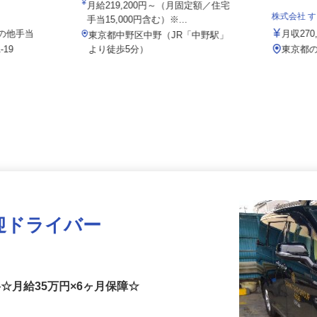
院
月給219,200円～（月固定額／住宅
株式会社
手当15,000円含む）※...
＋その他手当
月収2
東京都中野区中野（JR「中野駅」
‐19
より徒歩5分）
東京
迎ドライバー
料☆月給35万円×6ヶ月保障☆