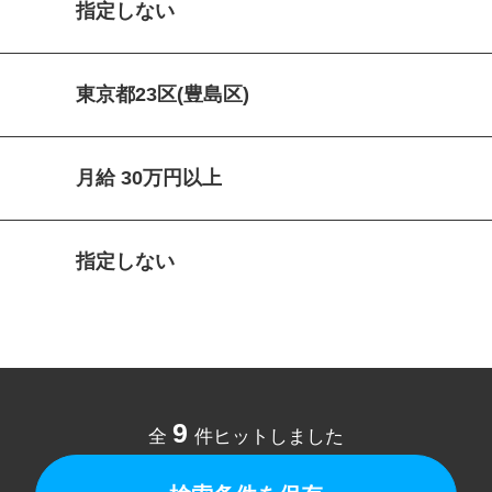
指定しない
東京都23区(豊島区)
月給 30万円以上
指定しない
9
全
件ヒットしました