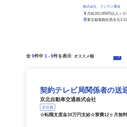
株式会社 すき家 東京支社
株式会社 フジデン運送
月収270,000円以上（想定）
月給262,000円以上
東京都の「すき家」各店舗
東京都葛飾区西水元3‐31
全
9
件中
1
-
9
件を表示
契約テレビ局関係者の送
京北自動車交通株式会社
正社員
☆転職支度金30万円支給☆寮費12ヶ月無