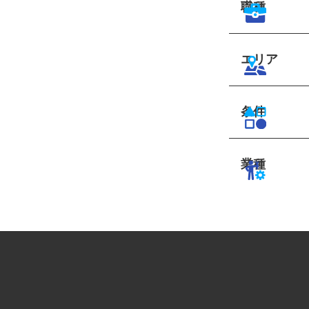
職種
エリア
条件
業種