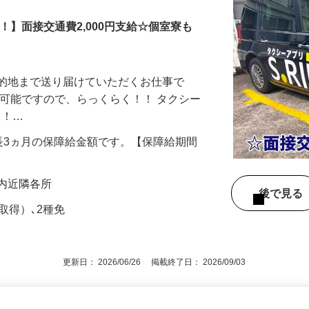
！】面接交通費2,000円支給☆個室寮も
目的地まで送り届けていただくお仕事で
も可能ですので、らっくらく！！ タクシー
！！…
は最長3ヵ月の保障給金額です。【保障給期間
都内近隣各所
後で見
取得）､2種免
更新日： 2026/06/26 掲載終了日： 2026/09/03