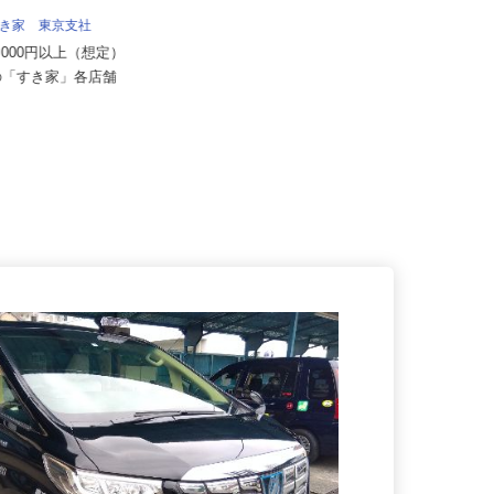
 すき家 東京支社
株式会社 フジデン運送
70,000円以上（想定）
月給262,000円以上＋その他手当
都の「すき家」各店舗
東京都葛飾区西水元3‐31‐19