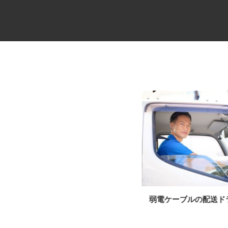
牛丼チェーンすき家の店舗スタ
弱電ケーブルの配送
ッフ／深夜