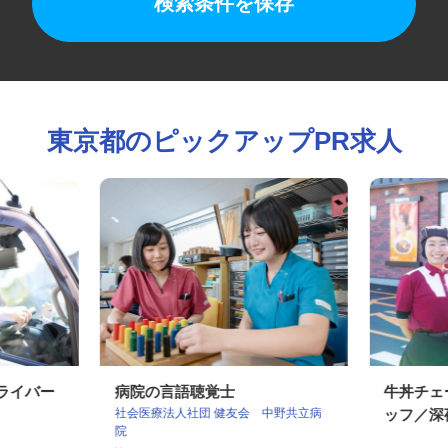
検索条件を保存
東京都のピックアップPR求人
ドライバー
病院の言語聴覚士
牛丼チ
社会医療法人社団 健友会 中野共立病
ッフ／