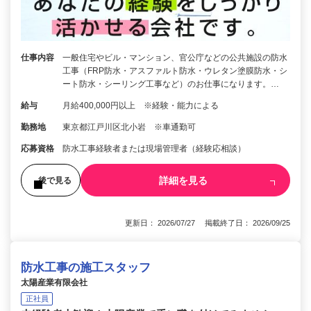
仕事内容
一般住宅やビル・マンション、官公庁などの公共施設の防水
工事（FRP防水・アスファルト防水・ウレタン塗膜防水・シ
ート防水・シーリング工事など）のお仕事になります。…
給与
月給400,000円以上 ※経験・能力による
勤務地
東京都江戸川区北小岩 ※車通勤可
応募資格
防水工事経験者または現場管理者（経験応相談）
詳細を見る
後で見る
更新日： 2026/07/27 掲載終了日： 2026/09/25
防水工事の施工スタッフ
太陽産業有限会社
正社員