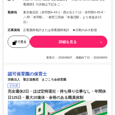
看護師】※詳細は下記をご…
勤務地
東京都北区（赤羽西4-43-1・西が丘1-7-12・赤羽西4-45-6・
／JR「赤羽駅」・都営三田線「本蓮沼駅」より各徒歩13
分）
応募資格
正看護師免許または准看護師免許 ★日勤のみ大歓迎
詳細を見る
後で見る
更新日： 2026/08/07 掲載終了日： 2026/09/04
認可保育園の保育士
宗教法人 聖正道教団 まごころ会保育園
正社員
完全週休2日・ほぼ定時退社・持ち帰り仕事なし・年間休
日125日・最大10連休・余裕のある職員体制