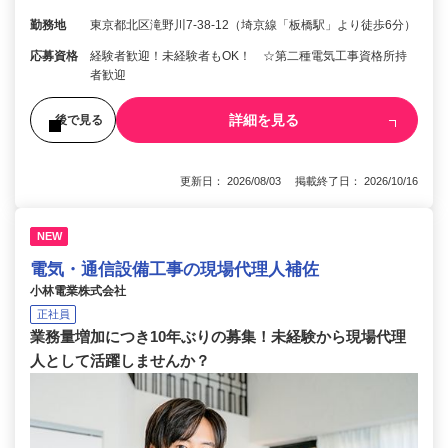
勤務地
東京都北区滝野川7-38-12（埼京線「板橋駅」より徒歩6分）
応募資格
経験者歓迎！未経験者もOK！ ☆第二種電気工事資格所持
者歓迎
詳細を見る
後で見る
更新日： 2026/08/03 掲載終了日： 2026/10/16
NEW
電気・通信設備工事の現場代理人補佐
小林電業株式会社
正社員
業務量増加につき10年ぶりの募集！未経験から現場代理
人として活躍しませんか？