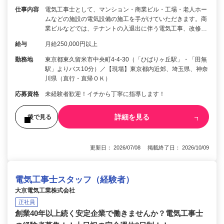
仕事内容
電気工事士として、マンション・商業ビル・工場・老人ホー
ムなどの施設の電気設備の施工を手がけていただきます。商
業ビルなどでは、テナントの入退出に伴う電気工事、改修…
給与
月給250,000円以上
勤務地
東京都東久留米市中央町4-4-30（「ひばりヶ丘駅」・「田無
駅」よりバス10分）／【現場】東京都内近郊、埼玉県、神奈
川県（直行・直帰ＯＫ）
応募資格
未経験者歓迎！イチから丁寧に指導します！
詳細を見る
後で見る
更新日： 2026/07/08 掲載終了日： 2026/10/09
電気工事士スタッフ（経験者）
大京電気工業株式会社
正社員
創業40年以上続く安定企業で働きませんか？電気工事士