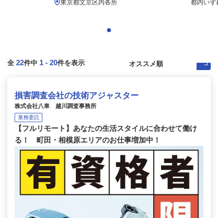
東京都文京区内各所
都内いず
22
1
-
20
全
件中
件を表示
損害調査会社の技術アジャスター
株式会社八車 越川調査事務所
業務委託
【フルリモート】あなたの生活スタイルに合わせて働け
る！ 町田・相模原エリアのお仕事増加中！