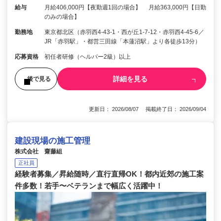
給与
月給406,000円【夜勤週1回の場合】 月給363,000円【日勤
のみの場合】
勤務地
東京都北区（赤羽西4-43-1・西が丘1-7-12・赤羽西4-45-6／
JR「赤羽駅」・都営三田線「本蓮沼駅」より各徒歩13分）
応募資格
初任者研修（ヘルパー2級）以上
詳細を見る
後で見る
更新日： 2026/08/07 掲載終了日： 2026/09/04
建設現場の施工管理
株式会社 齋藤組
正社員
経験者募集／昇給随時／直行直帰OK！都内近郊の施工案
件多数！若手〜ベテランまで幅広く活躍中！