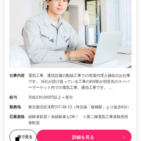
仕事内容
電気工事、通信設備の配線工事での現場代理人補佐のお仕事
です。 当社が請け負っている工事の約9割が得意先のスーパ
ーマーケット内での電気工事、通信工事です。 …
給与
月給230,000円以上＋賞与
勤務地
東京都北区滝野川7-38-12（埼京線「板橋駅」より徒歩6分）
応募資格
経験者歓迎！未経験者もOK！ ☆第二種電気工事資格所持
者歓迎
詳細を見る
後で見る