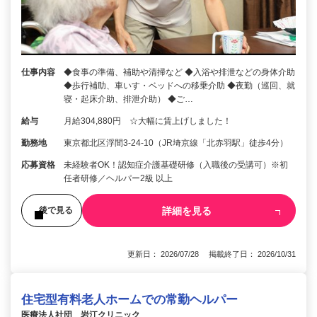
仕事内容
◆食事の準備、補助や清掃など ◆入浴や排泄などの身体介助
◆歩行補助、車いす・ベッドへの移乗介助 ◆夜勤（巡回、就
寝・起床介助、排泄介助） ◆ご…
給与
月給304,880円 ☆大幅に賃上げしました！
勤務地
東京都北区浮間3-24-10（JR埼京線「北赤羽駅」徒歩4分）
応募資格
未経験者OK！認知症介護基礎研修（入職後の受講可）※初
任者研修／ヘルパー2級 以上
詳細を見る
後で見る
更新日： 2026/07/28 掲載終了日： 2026/10/31
住宅型有料老人ホームでの常勤ヘルパー
医療法人社団 岩江クリニック