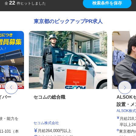
22
検索条件を保存
全
件ヒットしました
東京都のピックアップPR求人
イバー
セコムの総合職
ALSO
設置・メン
ALSOK株
経験・能力を
月給218
セコム株式会社
卒以上243,
月給264,000円以上
1-101（本
東京都内