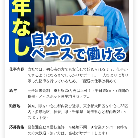
仕事内容
当社では、初心者の方でも安心して始められるよう、仕事が
できるようになるまでしっかりサポート。 一人ひとりに寄り
添った指導を行っているため、「配送の仕事は初めて…
給与
完全出来高制 ※月収25万円以上可！（平日週5日・8時間の
稼働）／＜スポット便平均月収＞フ…
勤務地
神奈川県を中心に都内及び近県、東京都大田区を中心に23区
内・多摩地区、神奈川県・千葉県・埼玉県など都内近郊）<
スポット便>
応募資格
要普通自動車運転免許 ※経験不問 ★営業ナンバーお持ち
の方大歓迎（無い方は、当社がサポートします）