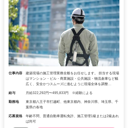
仕事内容
建築現場の施工管理業務全般をお任せします。 担当する現場
はマンション・ビル・商業施設・公共施設・物流倉庫など幅
広く、安全かつスムーズに進むように現場全体を調整…
給与
月給322,292円〜495,833円 ※経験による
勤務地
東京都八王子市打越町、他東京都内、神奈川県、埼玉県、千
葉県の各地
応募資格
年齢不問、普通自動車運転免許、施工管理1級または2級あれ
ば尚可