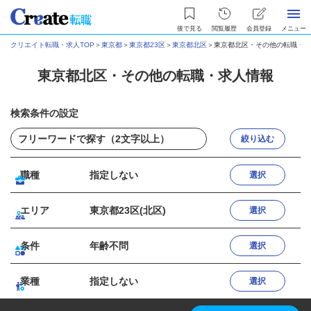
後で見る
閲覧履歴
会員登録
メニュー
クリエイト転職・求人TOP
＞
東京都
＞
東京都23区
＞
東京都北区
＞
東京都北区・その他の転職・求
東京都北区・その他の転職・求人情報
検索条件の設定
絞り込む
職種
指定しない
選択
エリア
東京都23区(北区)
選択
条件
年齢不問
選択
業種
指定しない
選択