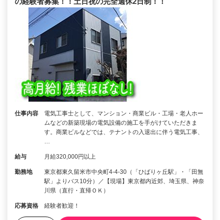
の経験者募集！！土日祝の完全週休2日制！！
仕事内容
電気工事士として、マンション・商業ビル・工場・老人ホー
ムなどの新築現場の電気設備の施工を手がけていただきま
す。商業ビルなどでは、テナントの入退出に伴う電気工事、
…
給与
月給320,000円以上
勤務地
東京都東久留米市中央町4-4-30（「ひばりヶ丘駅」・「田無
駅」よりバス10分）／【現場】東京都内近郊、埼玉県、神奈
川県（直行・直帰ＯＫ）
応募資格
経験者歓迎！