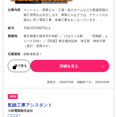
仕事内容
マンション・商業ビル・工場・老人ホームなどの新築現場の
施工管理をお任せします。商業ビルなどでは、テナントの入
退出に伴う電気工事、改修工事をおこなっています。 …
給与
月給320,000円以上
勤務地
東京都東久留米市中央町（「ひばりヶ丘駅」・「田無駅」よ
りバス10分）／【現場】東京都内近郊、埼玉県、神奈川県
（直行・直帰ＯＫ）
応募資格
経験者歓迎！
詳細を見る
後で見る
更新日： 2026/07/08 掲載終了日： 2026/10/09
NEW
配線工事アシスタント
小林電業株式会社
正社員