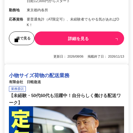
日給12,000円からスタート
勤務地
東京都内各所
応募資格
要普通免許（AT限定可）、未経験者でもやる気があればO
K！
詳細を見る
後で見る
更新日： 2026/08/06 掲載終了日： 2026/11/13
小物サイズ荷物の配送業務
有限会社 日軽急送
業務委託
【未経験・50代60代も活躍中！自分らしく働ける配送ワ
ーク】