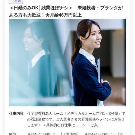
正社員
＜日勤のみOK│残業ほぼナシ＞ 未経験者・ブランクが
ある方も大歓迎！★月給46万円以上
仕事内容
住宅型有料老人ホーム『メディカルホーム赤羽1～3号館』で
の看護業務です。ご入居者さまの看護業務をメインにお任せ
します！ ＜具体的なお仕事は……＞ ・ご入…
給与
月給464,000円以上【正看護師】 月給424,000円以上【准