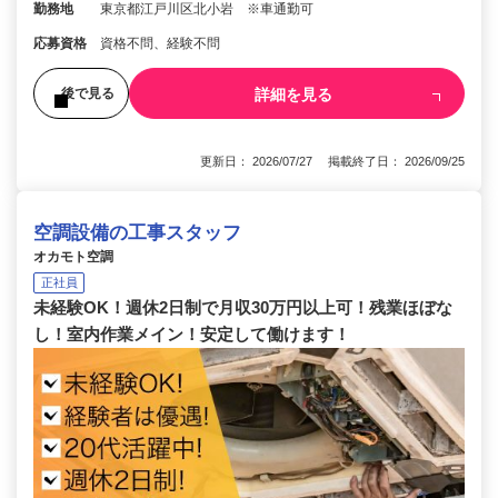
勤務地
東京都江戸川区北小岩 ※車通勤可
応募資格
資格不問、経験不問
詳細を見る
後で見る
更新日： 2026/07/27 掲載終了日： 2026/09/25
空調設備の工事スタッフ
オカモト空調
正社員
未経験OK！週休2日制で月収30万円以上可！残業ほぼな
し！室内作業メイン！安定して働けます！