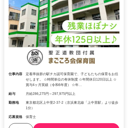
仕事内容
定着率抜群の駅チカ認可保育園で、子どもたちの保育をお任
せします。 ☆時間単位の有休制度 ☆年間休日120日以上 ☆
賞与4ヶ月実績（令和6年度） ☆年…
給与
月給286,275円～297,975円以上
勤務地
東京都北区上中里2-37-2（京浜東北線「上中里駅」より徒歩
1分）
応募資格
保育士