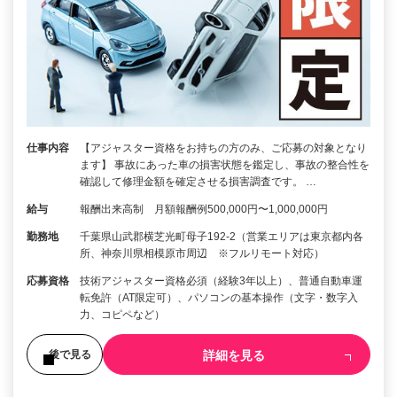
仕事内容
【アジャスター資格をお持ちの方のみ、ご応募の対象となり
ます】 事故にあった車の損害状態を鑑定し、事故の整合性を
確認して修理金額を確定させる損害調査です。 …
給与
報酬出来高制 月額報酬例500,000円〜1,000,000円
勤務地
千葉県山武郡横芝光町母子192-2（営業エリアは東京都内各
所、神奈川県相模原市周辺 ※フルリモート対応）
応募資格
技術アジャスター資格必須（経験3年以上）、普通自動車運
転免許（AT限定可）、パソコンの基本操作（文字・数字入
力、コピペなど）
詳細を見る
後で見る