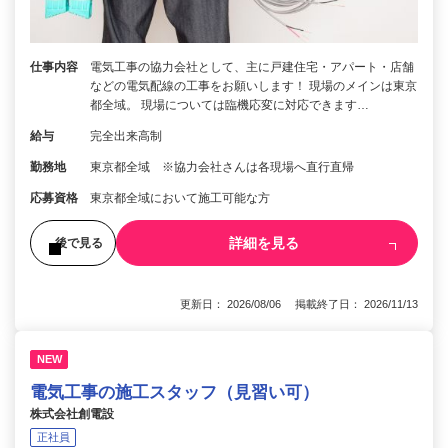
仕事内容
電気工事の協力会社として、主に戸建住宅・アパート・店舗
などの電気配線の工事をお願いします！ 現場のメインは東京
都全域。 現場については臨機応変に対応できます…
給与
完全出来高制
勤務地
東京都全域 ※協力会社さんは各現場へ直行直帰
応募資格
東京都全域において施工可能な方
詳細を見る
後で見る
更新日： 2026/08/06 掲載終了日： 2026/11/13
NEW
電気工事の施工スタッフ（見習い可）
株式会社創電設
正社員