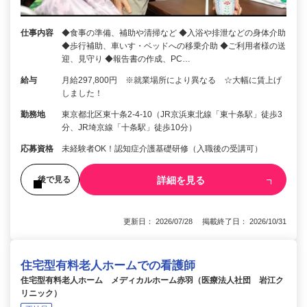
仕事内容
◆食事の準備、補助や清掃など ◆入浴や排泄などの身体介助
◆歩行補助、車いす・ベッドへの移乗介助 ◆ご利用者様の送
迎、見守り ◆報告書の作成、PC…
給与
月給297,800円 ※就業場所により異なる ☆大幅に賃上げ
しました！
勤務地
東京都北区東十条2-4-10（JR京浜東北線「東十条駅」徒歩3
分、JR埼京線「十条駅」徒歩10分）
応募資格
未経験者OK！認知症介護基礎研修（入職後の受講可）
詳細を見る
後で見る
更新日： 2026/07/28 掲載終了日： 2026/10/31
住宅型有料老人ホームでの看護師
住宅型有料老人ホーム メディカルホーム赤羽（医療法人社団 岩江ク
リニック）