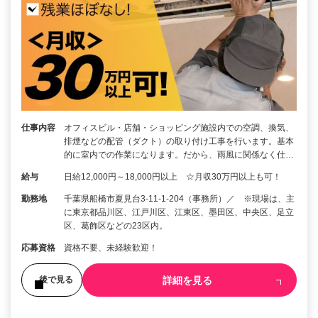
仕事内容
オフィスビル・店舗・ショッピング施設内での空調、換気、
排煙などの配管（ダクト）の取り付け工事を行います。基本
的に室内での作業になります。だから、雨風に関係なく仕…
給与
日給12,000円～18,000円以上 ☆月収30万円以上も可！
勤務地
千葉県船橋市夏見台3-11-1-204（事務所）／ ※現場は、主
に東京都品川区、江戸川区、江東区、墨田区、中央区、足立
区、葛飾区などの23区内。
応募資格
資格不要、未経験歓迎！
詳細を見る
後で見る