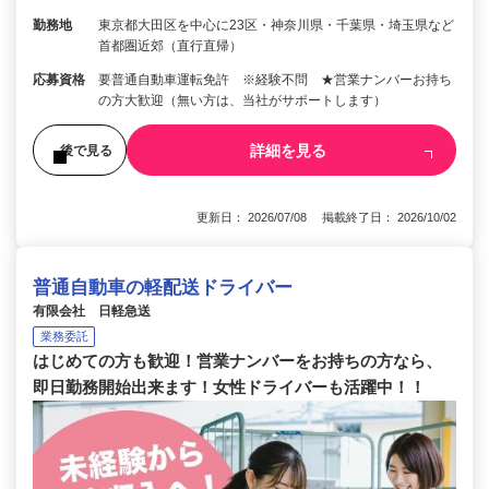
勤務地
東京都大田区を中心に23区・神奈川県・千葉県・埼玉県など
首都圏近郊（直行直帰）
応募資格
要普通自動車運転免許 ※経験不問 ★営業ナンバーお持ち
の方大歓迎（無い方は、当社がサポートします）
詳細を見る
後で見る
更新日： 2026/07/08 掲載終了日： 2026/10/02
普通自動車の軽配送ドライバー
有限会社 日軽急送
業務委託
はじめての方も歓迎！営業ナンバーをお持ちの方なら、
即日勤務開始出来ます！女性ドライバーも活躍中！！