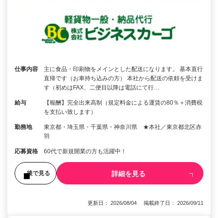
仕事内容
主に食品・印刷物をメインとした配送になります。 基本直行
直帰です（お車持ち込みの方） 本社から配送の依頼を受けま
す（初めはFAX、二便目以降は電話にて行…
給与
【報酬】完全出来高制（規定料金による運賃の80％＋消費税
を支払い致します）
勤務地
東京都・埼玉県・千葉県・神奈川県 ★本社／東京都北区赤
羽
応募資格
60代で新規開業の方も活躍中！
詳細を見る
後で見る
更新日： 2026/08/04 掲載終了日： 2026/09/11