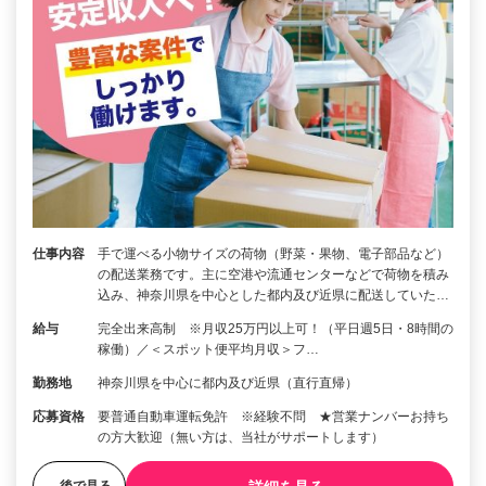
仕事内容
手で運べる小物サイズの荷物（野菜・果物、電子部品など）
の配送業務です。主に空港や流通センターなどで荷物を積み
込み、神奈川県を中心とした都内及び近県に配送していた…
給与
完全出来高制 ※月収25万円以上可！（平日週5日・8時間の
稼働）／＜スポット便平均月収＞フ…
勤務地
神奈川県を中心に都内及び近県（直行直帰）
応募資格
要普通自動車運転免許 ※経験不問 ★営業ナンバーお持ち
の方大歓迎（無い方は、当社がサポートします）