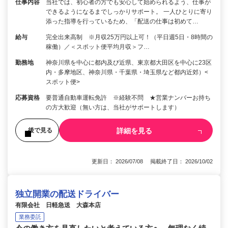
仕事内容
当社では、初心者の方でも安心して始められるよう、仕事が
できるようになるまでしっかりサポート。 一人ひとりに寄り
添った指導を行っているため、「配送の仕事は初めて…
給与
完全出来高制 ※月収25万円以上可！（平日週5日・8時間の
稼働）／＜スポット便平均月収＞フ…
勤務地
神奈川県を中心に都内及び近県、東京都大田区を中心に23区
内・多摩地区、神奈川県・千葉県・埼玉県など都内近郊）<
スポット便>
応募資格
要普通自動車運転免許 ※経験不問 ★営業ナンバーお持ち
の方大歓迎（無い方は、当社がサポートします）
詳細を見る
後で見る
更新日： 2026/07/08 掲載終了日： 2026/10/02
独立開業の配送ドライバー
有限会社 日軽急送 大森本店
業務委託