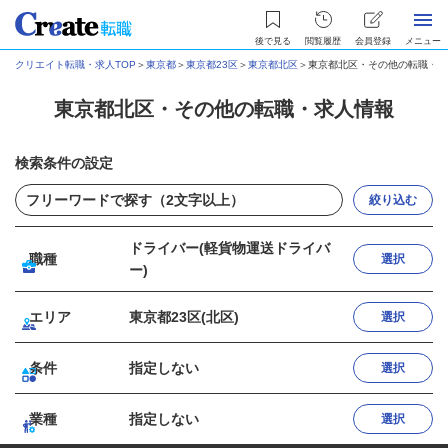
後で見る
閲覧履歴
会員登録
メニュー
クリエイト転職・求人TOP
＞
東京都
＞
東京都23区
＞
東京都北区
＞
東京都北区・その他の転職・求
東京都北区・その他の転職・求人情報
検索条件の設定
絞り込む
ドライバー(軽貨物運送ドライバ
職種
選択
ー)
エリア
東京都23区(北区)
選択
条件
指定しない
選択
業種
指定しない
選択