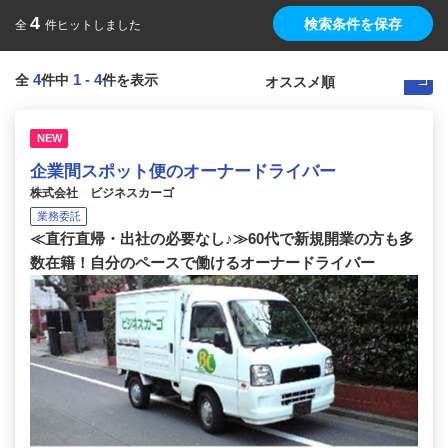
4
検索条件を保存
全
件ヒットしました
4
1
-
4
全
件中
件を表示
NEW
企業間スポット便のオーナードライバー
株式会社 ビジネスカーゴ
業務委託
≪直行直帰・出社の必要なし♪≫60代で新規開業の方も多
数在籍！自分のペースで働けるオーナードライバー