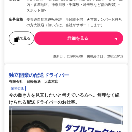
内・多摩地区、神奈川県・千葉県・埼玉県など都内近郊）<
スポット便>
応募資格
要普通自動車運転免許 ※経験不問 ★営業ナンバーお持ち
の方大歓迎（無い方は、当社がサポートします）
詳細を見る
後で見る
更新日： 2026/07/08 掲載終了日： 2026/10/02
独立開業の配送ドライバー
有限会社 日軽急送 大森本店
業務委託
今の働き方を見直したいと考えている方へ。無理なく続
けられる配送ドライバーのお仕事。