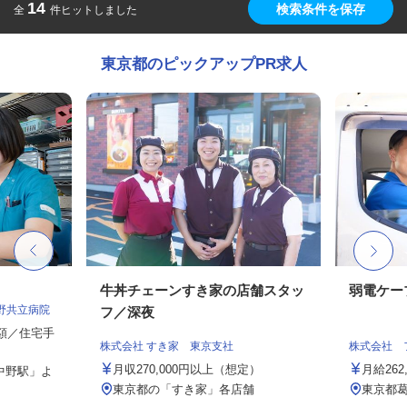
14
検索条件を保存
全
件ヒットしました
東京都のピックアップPR求人
牛丼チェーンすき家の店舗スタッ
弱電ケー
野共立病院
フ／深夜
定額／住宅手
株式会社 すき家 東京支社
株式会社 
月収270,000円以上（想定）
月給26
中野駅」よ
東京都の「すき家」各店舗
東京都葛飾