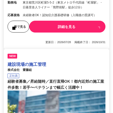
勤務地
東京都荒川区町屋5-5-2（東京メトロ千代田線「町屋駅」・
日暮里舎人ライナー「熊野前駅」徒歩12分）
応募資格
未経験者OK！認知症介護基礎研修（入職後の受講可）
詳細を見る
後で見る
更新日： 2026/07/28 掲載終了日： 2026/10/31
NEW
建設現場の施工管理
株式会社 齋藤組
正社員
経験者募集／昇給随時／直行直帰OK！都内近郊の施工案
件多数！若手〜ベテランまで幅広く活躍中！