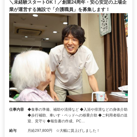
＼未経験スタートOK！／創業24周年・安心安定の上場企
業が運営する施設で「介護職員」を募集します！
仕事内容
◆食事の準備、補助や清掃など ◆入浴や排泄などの身体介助
◆歩行補助、車いす・ベッドへの移乗介助 ◆ご利用者様の送
迎、見守り ◆報告書の作成、PC…
給与
月給297,800円 ☆大幅に賃上げしました！