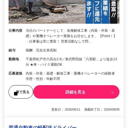
仕事内容
当社のパートナーとして、各種解体工事（内装・外装・基
礎）や重機オペレーター業務をお任せします。 【Point！】
・仕事量は常に豊富！ 営業活動なしで問…
給与
報酬 完全出来高制
勤務地
千葉県松戸市六高台2-8／東武野田線「六実駅」より徒歩13
分 ★車・バイク通勤OK
応募資格
内装・外装・基礎・解体工事・重機オペレーターの経験者
学歴・性別・年齢不問
詳細を見る
後で見る
更新日： 2026/06/11 掲載終了日： 2026/09/09
普通自動車の軽配送ドライバー