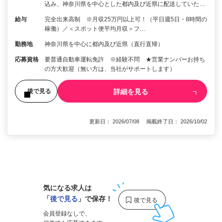
込み、神奈川県を中心とした都内及び近県に配送していた…
給与
完全出来高制 ※月収25万円以上可！（平日週5日・8時間の
稼働）／＜スポット便平均月収＞フ…
勤務地
神奈川県を中心に都内及び近県（直行直帰）
応募資格
要普通自動車運転免許 ※経験不問 ★営業ナンバーお持ち
の方大歓迎（無い方は、当社がサポートします）
詳細を見る
後で見る
更新日： 2026/07/08 掲載終了日： 2026/10/02
1
気になる求人は
「
後で見る
」で保存！
会員登録なしで、