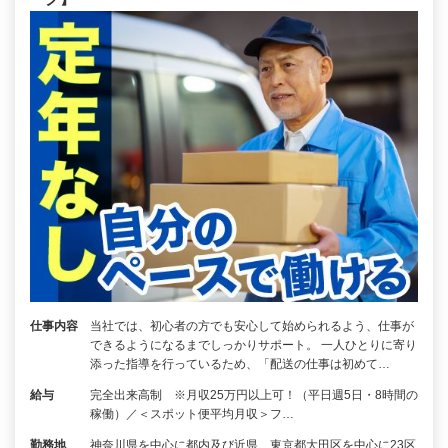
仕事内容
当社では、初心者の方でも安心して始められるよう、仕事が
できるようになるまでしっかりサポート。 一人ひとりに寄り
添った指導を行っているため、「配送の仕事は初めて…
給与
完全出来高制 ※月収25万円以上可！（平日週5日・8時間の
稼働）／＜スポット便平均月収＞フ…
勤務地
神奈川県を中心に都内及び近県、東京都大田区を中心に23区