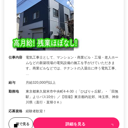
仕事内容
電気工事士として、マンション・商業ビル・工場・老人ホー
ムなどの新築現場の電気設備の施工を手がけていただきま
す。商業ビルなどでは、テナントの入退出に伴う電気工事、
…
給与
月給320,000円以上
勤務地
東京都東久留米市中央町4-4-30（「ひばりヶ丘駅」・「田無
駅」よりバス10分）／【現場】東京都内近郊、埼玉県、神奈
川県（直行・直帰ＯＫ）
応募資格
経験者歓迎！
詳細を見る
後で見る