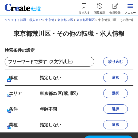
後で見る
閲覧履歴
会員登録
メニュー
クリエイト転職・求人TOP
＞
東京都
＞
東京都23区
＞
東京都荒川区
＞
東京都荒川区・その他の転職
東京都荒川区・その他の転職・求人情報
検索条件の設定
絞り込む
職種
指定しない
選択
エリア
東京都23区(荒川区)
選択
条件
年齢不問
選択
業種
指定しない
選択