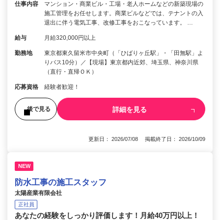
仕事内容
マンション・商業ビル・工場・老人ホームなどの新築現場の
施工管理をお任せします。商業ビルなどでは、テナントの入
退出に伴う電気工事、改修工事をおこなっています。 …
給与
月給320,000円以上
勤務地
東京都東久留米市中央町（「ひばりヶ丘駅」・「田無駅」よ
りバス10分）／【現場】東京都内近郊、埼玉県、神奈川県
（直行・直帰ＯＫ）
応募資格
経験者歓迎！
詳細を見る
後で見る
更新日： 2026/07/08 掲載終了日： 2026/10/09
NEW
防水工事の施工スタッフ
太陽産業有限会社
正社員
あなたの経験をしっかり評価します！月給40万円以上！