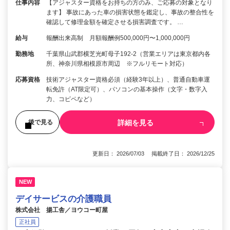
仕事内容
【アジャスター資格をお持ちの方のみ、ご応募の対象となり
ます】 事故にあった車の損害状態を鑑定し、事故の整合性を
確認して修理金額を確定させる損害調査です。 …
給与
報酬出来高制 月額報酬例500,000円〜1,000,000円
勤務地
千葉県山武郡横芝光町母子192-2（営業エリアは東京都内各
所、神奈川県相模原市周辺 ※フルリモート対応）
応募資格
技術アジャスター資格必須（経験3年以上）、普通自動車運
転免許（AT限定可）、パソコンの基本操作（文字・数字入
力、コピペなど）
詳細を見る
後で見る
更新日： 2026/07/03 掲載終了日： 2026/12/25
NEW
デイサービスの介護職員
株式会社 揚工舎／ヨウコー町屋
正社員