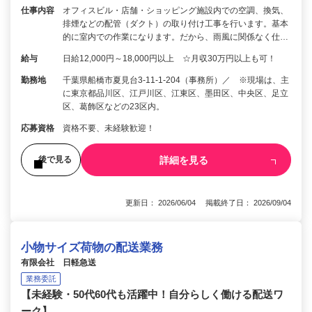
仕事内容
オフィスビル・店舗・ショッピング施設内での空調、換気、
排煙などの配管（ダクト）の取り付け工事を行います。基本
的に室内での作業になります。だから、雨風に関係なく仕…
給与
日給12,000円～18,000円以上 ☆月収30万円以上も可！
勤務地
千葉県船橋市夏見台3-11-1-204（事務所）／ ※現場は、主
に東京都品川区、江戸川区、江東区、墨田区、中央区、足立
区、葛飾区などの23区内。
応募資格
資格不要、未経験歓迎！
詳細を見る
後で見る
更新日： 2026/06/04 掲載終了日： 2026/09/04
小物サイズ荷物の配送業務
有限会社 日軽急送
業務委託
【未経験・50代60代も活躍中！自分らしく働ける配送ワ
ーク】