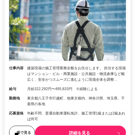
仕事内容
建築現場の施工管理業務全般をお任せします。 担当する現場
はマンション・ビル・商業施設・公共施設・物流倉庫など幅
広く、安全かつスムーズに進むように現場全体を調整…
給与
月給322,292円〜495,833円 ※経験による
勤務地
東京都八王子市打越町、他東京都内、神奈川県、埼玉県、千
葉県の各地
応募資格
年齢不問、普通自動車運転免許、施工管理1級または2級あれ
ば尚可
詳細を見る
後で見る