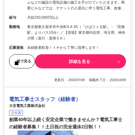
ムなどの施設の電気設備の施工を手がけていただきます。商
業ビルなどでは、テナントの入退出に伴う電気工事、改修…
給与
月給250,000円以上
勤務地
東京都東久留米市中央町4-4-30（「ひばりヶ丘駅」・「田無
駅」よりバス10分）／【現場】東京都内近郊、埼玉県、神奈
川県（直行・直帰ＯＫ）
応募資格
未経験者歓迎！イチから丁寧に指導します！
詳細を見る
後で見る
更新日： 2026/07/08 掲載終了日： 2026/10/09
電気工事士スタッフ（経験者）
大京電気工業株式会社
正社員
創業40年以上続く安定企業で働きませんか？電気工事士
の経験者募集！！土日祝の完全週休2日制！！