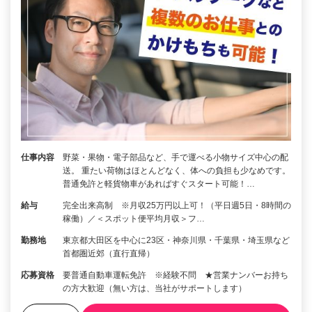
仕事内容
野菜・果物・電子部品など、手で運べる小物サイズ中心の配
送。 重たい荷物はほとんどなく、体への負担も少なめです。
普通免許と軽貨物車があればすぐスタート可能！…
給与
完全出来高制 ※月収25万円以上可！（平日週5日・8時間の
稼働）／＜スポット便平均月収＞フ…
勤務地
東京都大田区を中心に23区・神奈川県・千葉県・埼玉県など
首都圏近郊（直行直帰）
応募資格
要普通自動車運転免許 ※経験不問 ★営業ナンバーお持ち
の方大歓迎（無い方は、当社がサポートします）