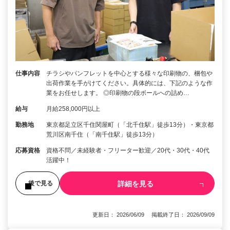
仕事内容
チラシやパンフレットを中心とする様々な印刷物の、梱包や
出荷作業を手がけてください。具体的には、下記のような作
業をお任せします。 ◎印刷物の段ボールへの詰め…
給与
月給258,000円以上
勤務地
東京都足立区千住関屋町（「北千住駅」徒歩13分）・東京都
荒川区南千住（「南千住駅」徒歩13分）
応募資格
資格不問／未経験者・フリーター歓迎／20代・30代・40代
活躍中！
詳細を見る
後で見る
更新日： 2026/06/09 掲載終了日： 2026/09/09