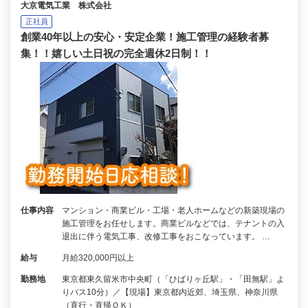
大京電気工業 株式会社
正社員
創業40年以上の安心・安定企業！施工管理の経験者募
集！！嬉しい土日祝の完全週休2日制！！
仕事内容
マンション・商業ビル・工場・老人ホームなどの新築現場の
施工管理をお任せします。商業ビルなどでは、テナントの入
退出に伴う電気工事、改修工事をおこなっています。 …
給与
月給320,000円以上
勤務地
東京都東久留米市中央町（「ひばりヶ丘駅」・「田無駅」よ
りバス10分）／【現場】東京都内近郊、埼玉県、神奈川県
（直行・直帰ＯＫ）