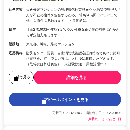
仕事内容
☆★分譲マンションの管理員代行業務★☆ 休暇等で管理人さ
んが不在の物件を担当するため、 場所や時間はバラバラで
様々な物件に携われます！ ＜具体的に…
給与
月給270,000円 年収3,240,000円 ※深夜労働の有無にかかわ
らず定額支給します…
勤務地
東京都、神奈川県のマンション
応募資格
防災センター要員、自衛消防技術認定証お持ちであれば尚可
※資格をお持ちでない方は、入社後に取得いただきます。
（取得費は弊社負担） 未経験歓迎 男性活躍中！！
詳細を見る
後で見る
アピールポイントを見る
更新日： 2026/08/06 掲載終了日： 2026/08/08
掲載終了まであと1日