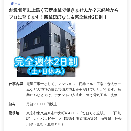
正社員
創業40年以上続く安定企業で働きませんか？未経験から
プロに育てます！残業ほぼなし＆完全週休2日制！
仕事内容
電気工事士として、マンション・商業ビル・工場・老人ホー
ムなどの施設の電気設備の施工を手がけていただきます。商
業ビルなどでは、テナントの入退出に伴う電気工事、改修…
給与
月給250,000円以上
勤務地
東京都東久留米市中央町4-4-30（「ひばりヶ丘駅」・「田無
駅」よりバス10分）／【現場】東京都内近郊、埼玉県、神奈
川県（直行・直帰ＯＫ）