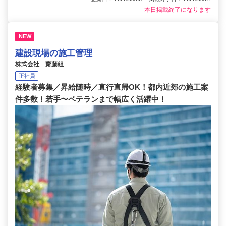
本日掲載終了になります
NEW
建設現場の施工管理
株式会社 齋藤組
正社員
経験者募集／昇給随時／直行直帰OK！都内近郊の施工案
件多数！若手〜ベテランまで幅広く活躍中！