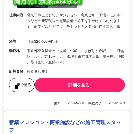
仕事内容
電気工事士として、マンション・商業ビル・工場・老人ホー
ムなどの新築現場の電気設備の施工を手がけていただきま
す。商業ビルなどでは、テナントの入退出に伴う電気工事、
…
給与
月給320,000円以上
勤務地
東京都東久留米市中央町4-4-30（「ひばりヶ丘駅」・「田無
駅」よりバス10分）／【現場】東京都内近郊、埼玉県、神奈
川県（直行・直帰ＯＫ）
応募資格
経験者歓迎！
詳細を見る
後で見る
更新日： 2026/07/08 掲載終了日： 2026/10/09
新築マンション・商業施設などの施工管理スタッ
フ