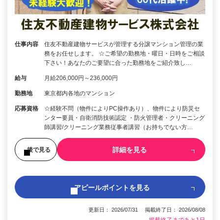
仕事内容
住友不動産建物サービスが管理する分譲マンション管理の業
務をお任せします。 ☆ご希望の勤務地・曜日・日時をご相談
下さい！あなたのご要望に合った勤務地をご紹介致し…
給与
月給206,000円～236,000円
勤務地
東京都内各地のマンション
応募資格
☆経験不問（物件によりPC操作あり）、物件により防災セ
ンター要員・自衛消防技術認定 ・防火管理者・クリーニング
師講習/クリーニング業務従事者講習（お持ちでない方…
詳細を見る
後で見る
アピールポイントを見る
更新日： 2026/07/31 掲載終了日： 2026/08/08