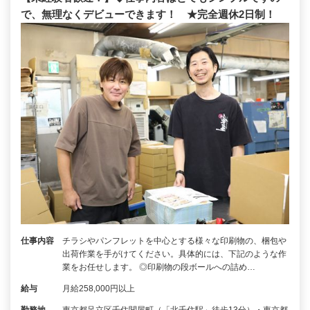
で、無理なくデビューできます！ ★完全週休2日制！
仕事内容
チラシやパンフレットを中心とする様々な印刷物の、梱包や
出荷作業を手がけてください。具体的には、下記のような作
業をお任せします。 ◎印刷物の段ボールへの詰め…
給与
月給258,000円以上
勤務地
東京都足立区千住関屋町（「北千住駅」徒歩13分）・東京都