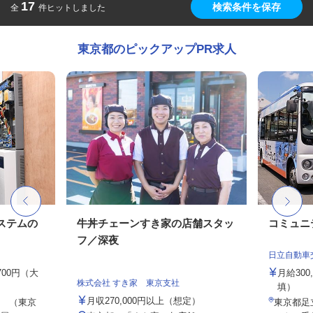
17
検索条件を保存
全
件ヒットしました
東京都のピックアップPR求人
ステムの
牛丼チェーンすき家の店舗スタッ
コミュニ
フ／深夜
日立自動車
,700円（大
月給30
株式会社 すき家 東京支社
填）
月収270,000円以上（想定）
 （東京
東京都足立