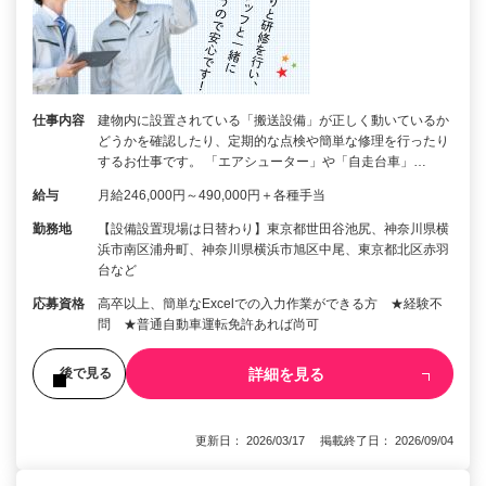
仕事内容
建物内に設置されている「搬送設備」が正しく動いているか
どうかを確認したり、定期的な点検や簡単な修理を行ったり
するお仕事です。 「エアシューター」や「自走台車」…
給与
月給246,000円～490,000円＋各種手当
勤務地
【設備設置現場は日替わり】東京都世田谷池尻、神奈川県横
浜市南区浦舟町、神奈川県横浜市旭区中尾、東京都北区赤羽
台など
応募資格
高卒以上、簡単なExcelでの入力作業ができる方 ★経験不
問 ★普通自動車運転免許あれば尚可
詳細を見る
後で見る
更新日： 2026/03/17 掲載終了日： 2026/09/04