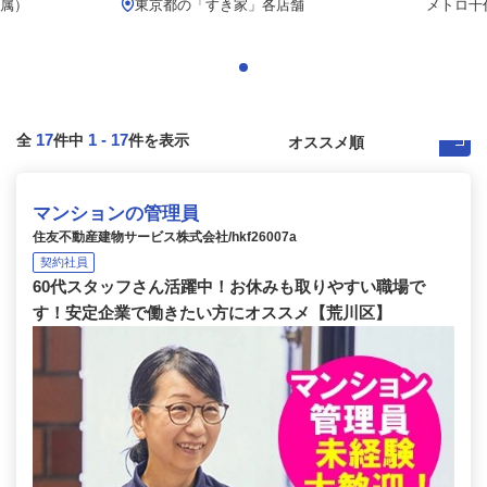
属）
東京都の「すき家」各店舗
メトロ千代
17
1
-
17
全
件中
件を表示
マンションの管理員
住友不動産建物サービス株式会社/hkf26007a
契約社員
60代スタッフさん活躍中！お休みも取りやすい職場で
す！安定企業で働きたい方にオススメ【荒川区】