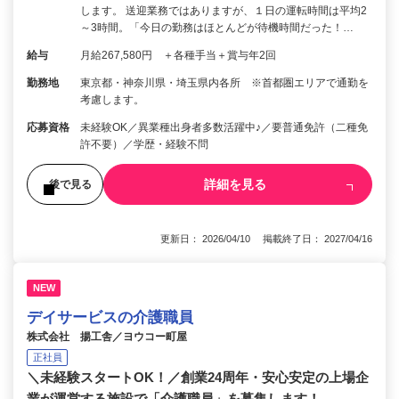
します。 送迎業務ではありますが、１日の運転時間は平均2
～3時間。「今日の勤務はほとんどが待機時間だった！…
給与
月給267,580円 ＋各種手当＋賞与年2回
勤務地
東京都・神奈川県・埼玉県内各所 ※首都圏エリアで通勤を
考慮します。
応募資格
未経験OK／異業種出身者多数活躍中♪／要普通免許（二種免
許不要）／学歴・経験不問
詳細を見る
後で見る
更新日： 2026/04/10 掲載終了日： 2027/04/16
NEW
デイサービスの介護職員
株式会社 揚工舎／ヨウコー町屋
正社員
＼未経験スタートOK！／創業24周年・安心安定の上場企
業が運営する施設で「介護職員」を募集します！