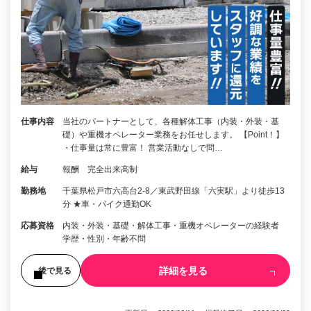
仕事内容
当社のパートナーとして、各種解体工事（内装・外装・基
礎）や重機オペレーター業務をお任せします。 【Point！】
・仕事量は常に豊富！ 営業活動なしで問…
給与
報酬 完全出来高制
勤務地
千葉県松戸市六高台2-8／東武野田線「六実駅」より徒歩13
分 ★車・バイク通勤OK
応募資格
内装・外装・基礎・解体工事・重機オペレーターの経験者
学歴・性別・年齢不問
詳細を見る
後で見る