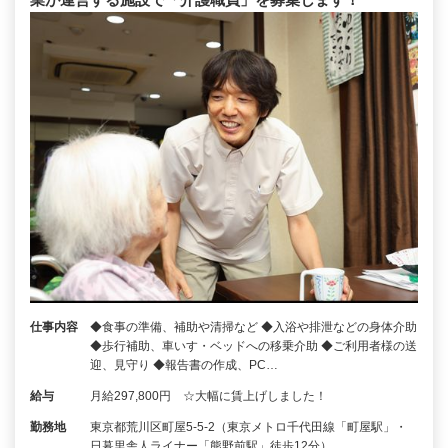
仕事内容
◆食事の準備、補助や清掃など ◆入浴や排泄などの身体介助
◆歩行補助、車いす・ベッドへの移乗介助 ◆ご利用者様の送
迎、見守り ◆報告書の作成、PC…
給与
月給297,800円 ☆大幅に賃上げしました！
勤務地
東京都荒川区町屋5-5-2（東京メトロ千代田線「町屋駅」・
日暮里舎人ライナー「熊野前駅」徒歩12分）