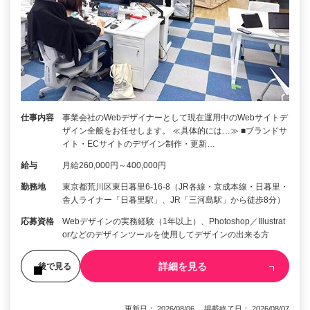
仕事内容
事業会社のWebデザイナーとして現在運用中のWebサイトデ
ザイン全般をお任せします。 ≪具体的には…≫ ■ブランドサ
イト・ECサイトのデザイン制作・更新…
給与
月給260,000円～400,000円
勤務地
東京都荒川区東日暮里6-16-8（JR各線・京成本線・日暮里・
舎人ライナー「日暮里駅」、JR「三河島駅」から徒歩8分）
応募資格
Webデザインの実務経験（1年以上）、Photoshop／Illustrat
orなどのデザインツールを使用してデザインの出来る方
詳細を見る
後で見る
更新日： 2026/08/06 掲載終了日： 2026/08/07