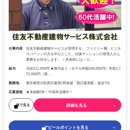
仕事内容
住友不動産建物サービスが管理する、 ファミリー層・ビジネ
スパーソンの方を中心とした、分譲マンションの管理人さん
業務をお任せします。 ＜具体的には＞ □…
給与
月給211,000円 ★賞与あり（モデル年額240,000円）年収2,7
72,000円（賞…
勤務地
東京都荒川区西日暮里/JR各線「西日暮里駅」徒歩7分
応募資格
★未経験OK！中高年活躍中！
詳細を見る
後で見る
アピールポイントを見る