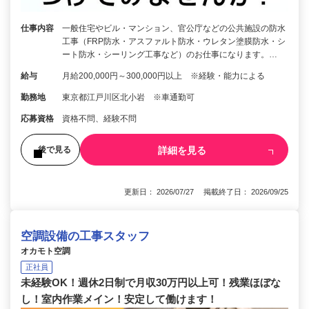
仕事内容
一般住宅やビル・マンション、官公庁などの公共施設の防水
工事（FRP防水・アスファルト防水・ウレタン塗膜防水・シ
ート防水・シーリング工事など）のお仕事になります。…
給与
月給200,000円～300,000円以上 ※経験・能力による
勤務地
東京都江戸川区北小岩 ※車通勤可
応募資格
資格不問、経験不問
詳細を見る
後で見る
更新日： 2026/07/27 掲載終了日： 2026/09/25
空調設備の工事スタッフ
オカモト空調
正社員
未経験OK！週休2日制で月収30万円以上可！残業ほぼな
し！室内作業メイン！安定して働けます！