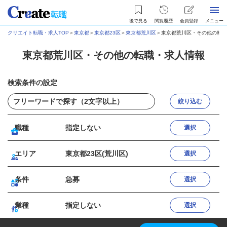
後で見る
閲覧履歴
会員登録
メニュー
クリエイト転職・求人TOP
＞
東京都
＞
東京都23区
＞
東京都荒川区
＞
東京都荒川区・その他の転職
東京都荒川区・その他の転職・求人情報
検索条件の設定
絞り込む
職種
指定しない
選択
エリア
東京都23区(荒川区)
選択
条件
急募
選択
業種
指定しない
選択