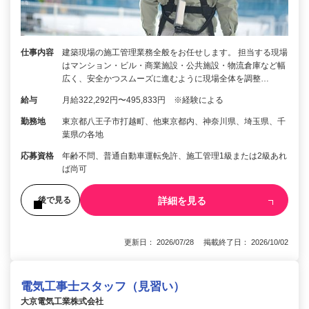
仕事内容
建築現場の施工管理業務全般をお任せします。 担当する現場
はマンション・ビル・商業施設・公共施設・物流倉庫など幅
広く、安全かつスムーズに進むように現場全体を調整…
給与
月給322,292円〜495,833円 ※経験による
勤務地
東京都八王子市打越町、他東京都内、神奈川県、埼玉県、千
葉県の各地
応募資格
年齢不問、普通自動車運転免許、施工管理1級または2級あれ
ば尚可
詳細を見る
後で見る
更新日： 2026/07/28 掲載終了日： 2026/10/02
電気工事士スタッフ（見習い）
大京電気工業株式会社