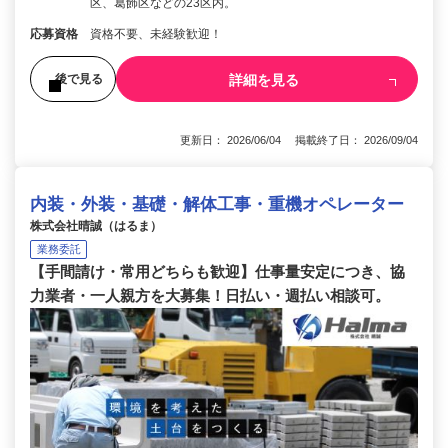
区、葛飾区などの23区内。
応募資格
資格不要、未経験歓迎！
詳細を見る
後で見る
更新日： 2026/06/04 掲載終了日： 2026/09/04
内装・外装・基礎・解体工事・重機オペレーター
株式会社晴誠（はるま）
業務委託
【手間請け・常用どちらも歓迎】仕事量安定につき、協
力業者・一人親方を大募集！日払い・週払い相談可。