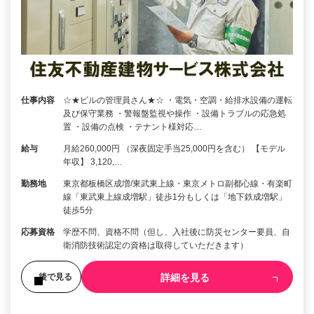
仕事内容
☆★ビルの管理員さん★☆ ・電気・空調・給排水設備の運転
及び保守業務 ・警報盤監視や操作 ・設備トラブルの応急処
置 ・設備の点検 ・テナント様対応…
給与
月給260,000円 （深夜固定手当25,000円を含む） 【モデル
年収】 3,120,…
勤務地
東京都板橋区成増/東武東上線・東京メトロ副都心線・有楽町
線「東武東上線成増駅」徒歩1分もしくは「地下鉄成増駅」
徒歩5分
応募資格
学歴不問、資格不問（但し、入社後に防災センター要員、自
衛消防技術認定の資格は取得していただきます）
詳細を見る
後で見る