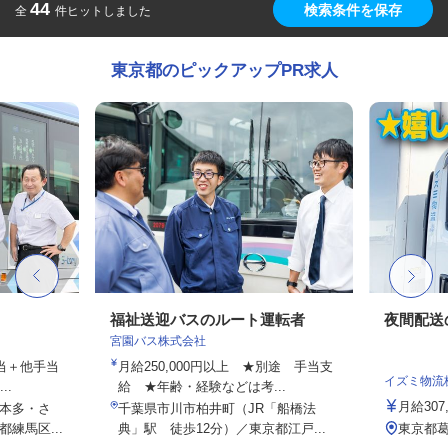
44
検索条件を保存
全
件ヒットしました
東京都のピックアップPR求人
福祉送迎バスのルート運転者
夜間配送
宮園バス株式会社
手当＋他手当
月給250,000円以上 ★別途 手当支
イズミ物流
..
給 ★年齢・経験などは考...
月給307
本多・さ
千葉県市川市柏井町（JR「船橋法
練馬区...
典」駅 徒歩12分）／東京都江戸...
東京都葛飾