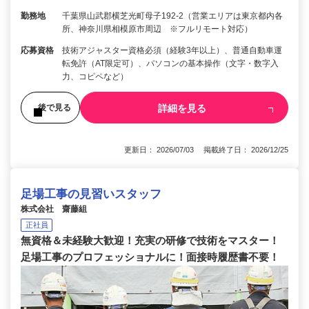
勤務地
千葉県山武郡横芝光町母子192-2（営業エリアは東京都内各
所、神奈川県相模原市周辺 ※フルリモート対応）
応募資格
技術アジャスター資格必須（経験3年以上）、普通自動車運
転免許（AT限定可）、パソコンの基本操作（文字・数字入
力、コピペなど）
詳細を見る
後で見る
更新日： 2026/07/03 掲載終了日： 2026/12/25
足場工事の見習いスタッフ
株式会社 齋藤組
正社員
無資格＆未経験大歓迎！充実の研修で技術をマスター！
足場工事のプロフェッショナルに！面接時履歴書不要！