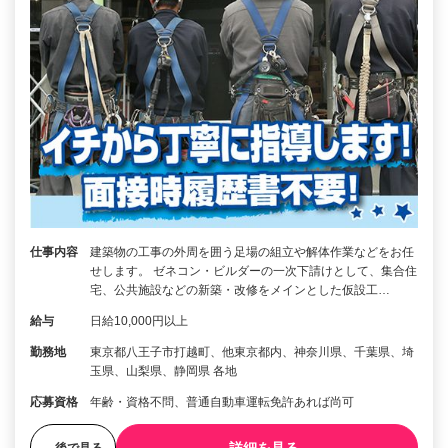
仕事内容
建築物の工事の外周を囲う足場の組立や解体作業などをお任
せします。 ゼネコン・ビルダーの一次下請けとして、集合住
宅、公共施設などの新築・改修をメインとした仮設工…
給与
日給10,000円以上
勤務地
東京都八王子市打越町、他東京都内、神奈川県、千葉県、埼
玉県、山梨県、静岡県 各地
応募資格
年齢・資格不問、普通自動車運転免許あれば尚可
後で見る