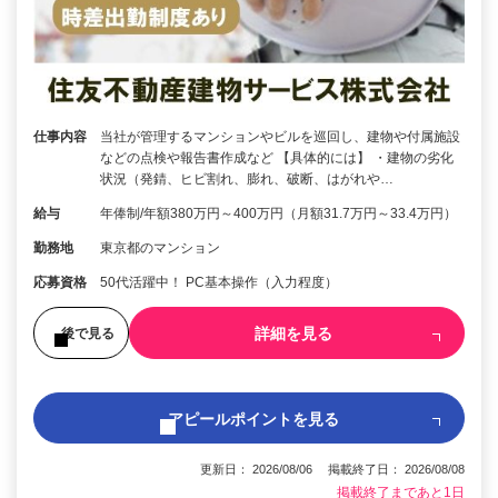
仕事内容
当社が管理するマンションやビルを巡回し、建物や付属施設
などの点検や報告書作成など 【具体的には】 ・建物の劣化
状況（発錆、ヒビ割れ、膨れ、破断、はがれや…
給与
年俸制/年額380万円～400万円（月額31.7万円～33.4万円）
勤務地
東京都のマンション
応募資格
50代活躍中！ PC基本操作（入力程度）
詳細を見る
後で見る
アピールポイントを見る
更新日： 2026/08/06 掲載終了日： 2026/08/08
掲載終了まであと1日