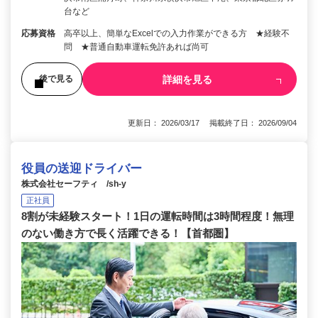
台など
応募資格
高卒以上、簡単なExcelでの入力作業ができる方 ★経験不
問 ★普通自動車運転免許あれば尚可
詳細を見る
後で見る
更新日： 2026/03/17 掲載終了日： 2026/09/04
役員の送迎ドライバー
株式会社セーフティ /sh-y
正社員
8割が未経験スタート！1日の運転時間は3時間程度！無理
のない働き方で長く活躍できる！【首都圏】