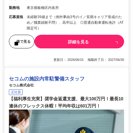
勤務地
東京都板橋区内各所
応募資格
未経験39歳まで（例外事由3号のイ／長期キャリア形成のた
め／職業経験不問）、高卒以上 ◎普通自動車運転免許（AT
限定可）
詳細を見る
後で見る
更新日： 2026/06/15 掲載終了日： 2027/06/30
セコムの施設内常駐警備スタッフ
セコム株式会社
正社員
【福利厚生充実】奨学金返還支援、最大100万円！最長10
連休のフレックス休暇！平均年収は601万円！