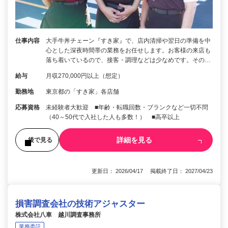
仕事内容
大手牛丼チェーン『すき家』で、店内清掃や翌日の準備を中
心とした深夜時間帯の業務をお任せします。お客様の来店も
落ち着いているので、接客・調理などは少なめです。その…
給与
月収270,000円以上（想定）
勤務地
東京都の「すき家」各店舗
応募資格
未経験者大歓迎 ■年齢・転職回数・ブランクなど一切不問
（40～50代で入社した人も多数！） ■高卒以上
詳細を見る
後で見る
更新日： 2026/04/17 掲載終了日： 2027/04/23
損害調査会社の技術アジャスター
株式会社八車 越川調査事務所
業務委託