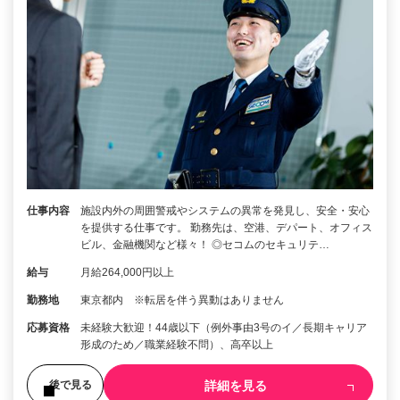
仕事内容
施設内外の周囲警戒やシステムの異常を発見し、安全・安心
を提供する仕事です。 勤務先は、空港、デパート、オフィス
ビル、金融機関など様々！ ◎セコムのセキュリテ…
給与
月給264,000円以上
勤務地
東京都内 ※転居を伴う異動はありません
応募資格
未経験大歓迎！44歳以下（例外事由3号のイ／長期キャリア
形成のため／職業経験不問）、高卒以上
詳細を見る
後で見る