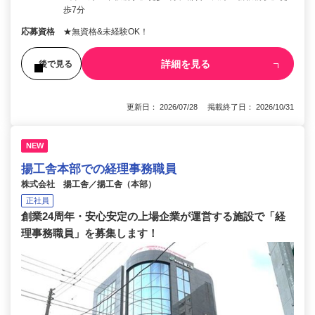
歩7分
応募資格
★無資格&未経験OK！
詳細を見る
後で見る
更新日： 2026/07/28 掲載終了日： 2026/10/31
NEW
揚工舎本部での経理事務職員
株式会社 揚工舎／揚工舎（本部）
正社員
創業24周年・安心安定の上場企業が運営する施設で「経
理事務職員」を募集します！