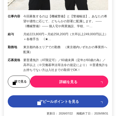
仕事内容
今回募集するのは【機械警備】と【警備輸送】。あなたの希
望や適性に応じて、どちらかの部署に配属します。 ――
《機械警備》―― 個人宅や商業施設、学校、一…
給与
月給223,800円～月給258,200円（大卒以上249,000円以上）
＋各種手当 《★…
勤務地
東京都内各エリアでの勤務 （東京都内いずれかの事業所へ
配属）
応募資格
要普通免許（AT限定可）／60歳未満（定年が60歳の為）／
高卒以上（※労働基準法等法令の規定により） ※普通免許を
お持ちでない方は入社までの取得でOK！
詳細を見る
後で見る
アピールポイントを見る
更新日： 2026/07/22 掲載終了日： 2026/08/31