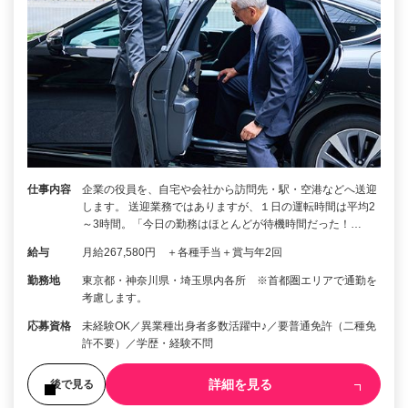
仕事内容
企業の役員を、自宅や会社から訪問先・駅・空港などへ送迎
します。 送迎業務ではありますが、１日の運転時間は平均2
～3時間。「今日の勤務はほとんどが待機時間だった！…
給与
月給267,580円 ＋各種手当＋賞与年2回
勤務地
東京都・神奈川県・埼玉県内各所 ※首都圏エリアで通勤を
考慮します。
応募資格
未経験OK／異業種出身者多数活躍中♪／要普通免許（二種免
許不要）／学歴・経験不問
詳細を見る
後で見る