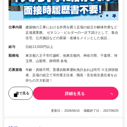
仕事内容
建築物の工事における外周を囲う足場の組立や解体作業など
足場鳶業務。 ゼネコン・ビルダーの一次下請けとして、集合
住宅、公共施設などの新築・改修をメインとした仮設…
給与
日給13,000円以上
勤務地
東京都八王子市打越町、他東京都内、神奈川県、千葉県、埼
玉県、山梨県、静岡県 各地
応募資格
年齢・資格不問、普通自動車運転免許あれば尚可 ※玉掛技能
者、足場の組立て等作業主任者、職長・安全衛生責任者をお
持ちの方大歓迎！
詳細を見る
後で見る
更新日： 2026/06/15 掲載終了日： 2027/06/25