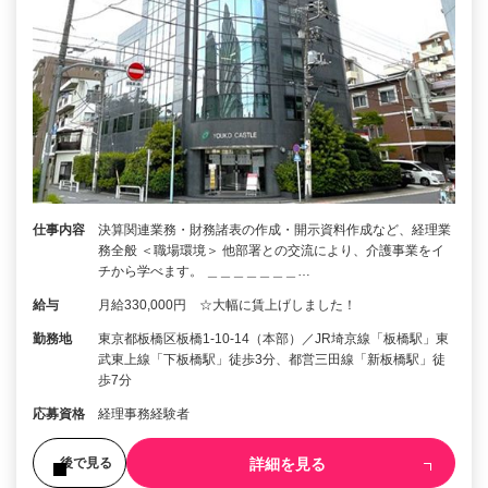
仕事内容
決算関連業務・財務諸表の作成・開示資料作成など、経理業
務全般 ＜職場環境＞ 他部署との交流により、介護事業をイ
チから学べます。 ＿＿＿＿＿＿＿…
給与
月給330,000円 ☆大幅に賃上げしました！
勤務地
東京都板橋区板橋1-10-14（本部）／JR埼京線「板橋駅」東
武東上線「下板橋駅」徒歩3分、都営三田線「新板橋駅」徒
歩7分
応募資格
経理事務経験者
詳細を見る
後で見る