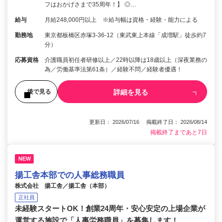
フはおかげさまで35周年！】 ◎…
給与
月給248,000円以上 ※給与幅は資格・経験・能力による
勤務地
東京都板橋区赤塚3-36-12（東武東上本線「成増駅」徒歩約7
分）
応募資格
介護職員初任者研修以上／22時以降は18歳以上（深夜業務の
為／労働基準法第61条）／経験不問／経験者優遇！
詳細を見る
後で見る
更新日： 2026/07/16 掲載終了日： 2026/08/14
掲載終了まであと7日
NEW
揚工舎本部での人事総務職員
株式会社 揚工舎／揚工舎（本部）
正社員
未経験スタートOK！創業24周年・安心安定の上場企業が
運営する施設で「人事労務職員」を募集します！