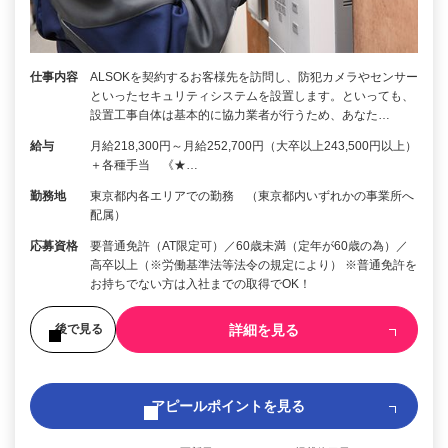
仕事内容
ALSOKを契約するお客様先を訪問し、防犯カメラやセンサー
といったセキュリティシステムを設置します。といっても、
設置工事自体は基本的に協力業者が行うため、あなた…
給与
月給218,300円～月給252,700円（大卒以上243,500円以上）
＋各種手当 《★…
勤務地
東京都内各エリアでの勤務 （東京都内いずれかの事業所へ
配属）
応募資格
要普通免許（AT限定可）／60歳未満（定年が60歳の為）／
高卒以上（※労働基準法等法令の規定により） ※普通免許を
お持ちでない方は入社までの取得でOK！
詳細を見る
後で見る
アピールポイントを見る