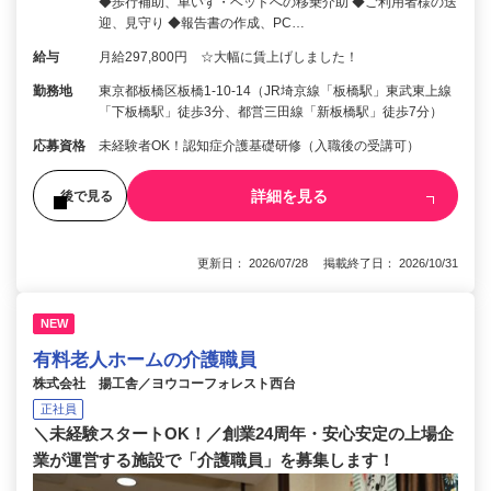
◆歩行補助、車いす・ベッドへの移乗介助 ◆ご利用者様の送
迎、見守り ◆報告書の作成、PC…
給与
月給297,800円 ☆大幅に賃上げしました！
勤務地
東京都板橋区板橋1-10-14（JR埼京線「板橋駅」東武東上線
「下板橋駅」徒歩3分、都営三田線「新板橋駅」徒歩7分）
応募資格
未経験者OK！認知症介護基礎研修（入職後の受講可）
詳細を見る
後で見る
更新日： 2026/07/28 掲載終了日： 2026/10/31
NEW
有料老人ホームの介護職員
株式会社 揚工舎／ヨウコーフォレスト西台
正社員
＼未経験スタートOK！／創業24周年・安心安定の上場企
業が運営する施設で「介護職員」を募集します！