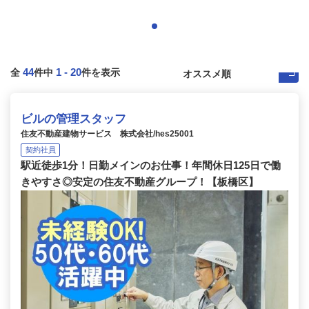
44
1
-
20
全
件中
件を表示
ビルの管理スタッフ
住友不動産建物サービス 株式会社/hes25001
契約社員
駅近徒歩1分！日勤メインのお仕事！年間休日125日で働
きやすさ◎安定の住友不動産グループ！【板橋区】