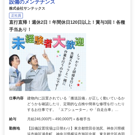
設備のメンテナンス
株式会社サンテックス
正社員
直行直帰！週休2日！年間休日120日以上！賞与3回！各種
手当あり！
仕事内容
建物内に設置されている「搬送設備」が正しく動いているか
どうかを確認したり、定期的な点検や簡単な修理を行ったり
するお仕事です。 「エアシューター」や「自走台車」…
給与
月給246,000円～490,000円＋各種手当
勤務地
【設備設置現場は日替わり】東京都世田谷池尻、神奈川県横
浜市南区浦舟町、神奈川県横浜市旭区中尾、東京都北区赤羽