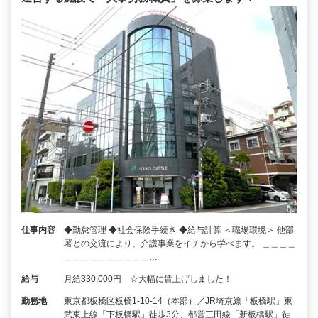
仕事内容
◆勤怠管理 ◆社会保険手続き ◆給与計算 ＜職場環境＞ 他部
署との交流により、介護事業をイチから学べます。 ＿＿＿＿
＿＿＿＿＿＿＿＿＿＿…
給与
月給330,000円 ☆大幅に賃上げしました！
勤務地
東京都板橋区板橋1-10-14（本部）／JR埼京線「板橋駅」東
武東上線「下板橋駅」徒歩3分、都営三田線「新板橋駅」徒