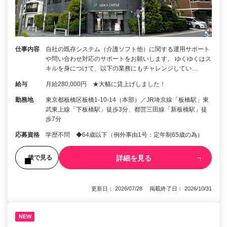
仕事内容
自社の既存システム（介護ソフト他）に関する運用サポート
や問い合わせ対応のサポートをお願いします。 ゆくゆくはス
キルを身につけて、以下の業務にもチャレンジしてい…
給与
月給280,000円 ★大幅に賃上げしました！
勤務地
東京都板橋区板橋1-10-14（本部）／JR埼京線「板橋駅」東
武東上線「下板橋駅」徒歩3分、都営三田線「新板橋駅」徒
歩7分
応募資格
学歴不問 ◆64歳以下（例外事由1号：定年制65歳の為）
詳細を見る
後で見る
更新日： 2026/07/28 掲載終了日： 2026/10/31
NEW