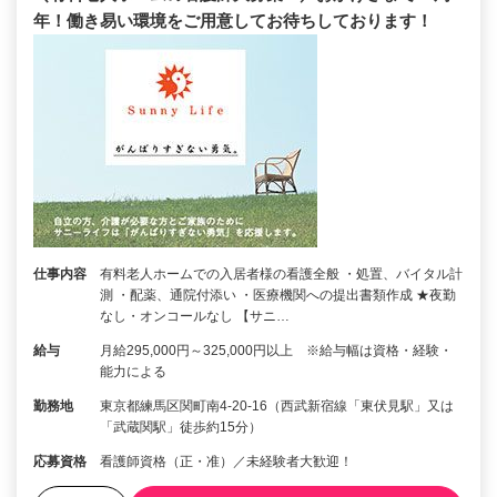
年！働き易い環境をご用意してお待ちしております！
仕事内容
有料老人ホームでの入居者様の看護全般 ・処置、バイタル計
測 ・配薬、通院付添い ・医療機関への提出書類作成 ★夜勤
なし・オンコールなし 【サニ…
給与
月給295,000円～325,000円以上 ※給与幅は資格・経験・
能力による
勤務地
東京都練馬区関町南4-20-16（西武新宿線「東伏見駅」又は
「武蔵関駅」徒歩約15分）
応募資格
看護師資格（正・准）／未経験者大歓迎！