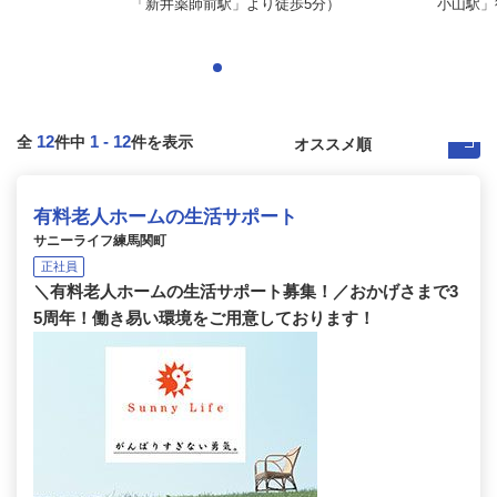
「新井薬師前駅」より徒歩5分）
小山駅」
12
1
-
12
全
件中
件を表示
有料老人ホームの生活サポート
サニーライフ練馬関町
正社員
＼有料老人ホームの生活サポート募集！／おかげさまで3
5周年！働き易い環境をご用意しております！