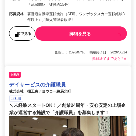
「武蔵関駅」徒歩約15分）
応募資格
要普通自動車運転免許（AT可、ワンボックスカー運転経験3
年以上）／防火管理者歓迎！
詳細を見る
後で見る
更新日： 2026/07/16 掲載終了日： 2026/08/14
掲載終了まであと7日
NEW
デイサービスの介護職員
株式会社 揚工舎／ヨウコー練馬北町
正社員
＼未経験スタートOK！／創業24周年・安心安定の上場企
業が運営する施設で「介護職員」を募集します！