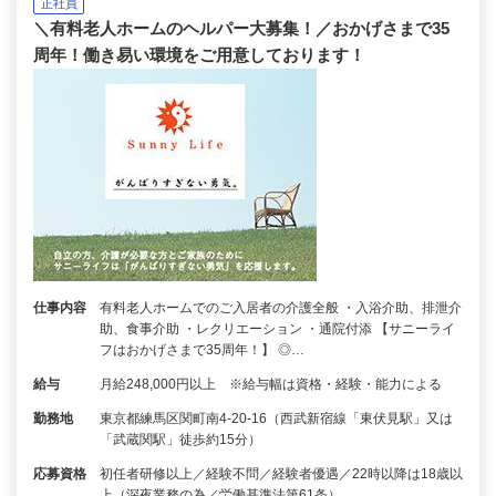
正社員
＼有料老人ホームのヘルパー大募集！／おかげさまで35
周年！働き易い環境をご用意しております！
仕事内容
有料老人ホームでのご入居者の介護全般 ・入浴介助、排泄介
助、食事介助 ・レクリエーション ・通院付添 【サニーライ
フはおかげさまで35周年！】 ◎…
給与
月給248,000円以上 ※給与幅は資格・経験・能力による
勤務地
東京都練馬区関町南4-20-16（西武新宿線「東伏見駅」又は
「武蔵関駅」徒歩約15分）
応募資格
初任者研修以上／経験不問／経験者優遇／22時以降は18歳以
上（深夜業務の為／労働基準法第61条）