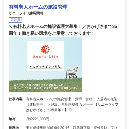
有料老人ホームの施設管理
サニーライフ練馬関町
正社員
＼有料老人ホームの施設管理大募集！／おかげさまで35
周年！働き易い環境をご用意しております！
仕事内容
有料老人ホームでの施設管理 ・清掃、営繕 ・入居者の送迎
（運転管理） ・施設、敷地内整備 など―― 【サニーライフ
はおかげさまで35周年！】 ◎…
給与
月給221,000円
勤務地
東京都練馬区関町南4-20-16（西武新宿線「東伏見駅」又は