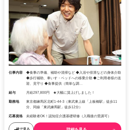
仕事内容
◆食事の準備、補助や清掃など ◆入浴や排泄などの身体介助
◆歩行補助、車いす・ベッドへの移乗介助 ◆ご利用者様の送
迎、見守り ◆食事提供（簡単な調…
給与
月給297,800円 ★大幅に賃上げしました！
勤務地
東京都練馬区北町1-44-3（東武東上線「上板橋駅」徒歩11
分、同線「東武練馬駅」徒歩12分）
応募資格
未経験者OK！認知症介護基礎研修（入職後の受講可）
詳細を見る
後で見る