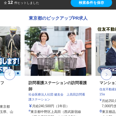
12
検索条件を保存
全
件ヒットしました
東京都のピックアップPR求人
ッフ
訪問看護ステーションの訪問看護
マンショ
師
住友不動産建
15a
社会医療法人社団 健友会 上高田訪問看
護ステーション
月給250
月給240,500円（1年目）
7,000円
東京都
玉県、山
東京都中野区上高田（西武新宿線
東京都品