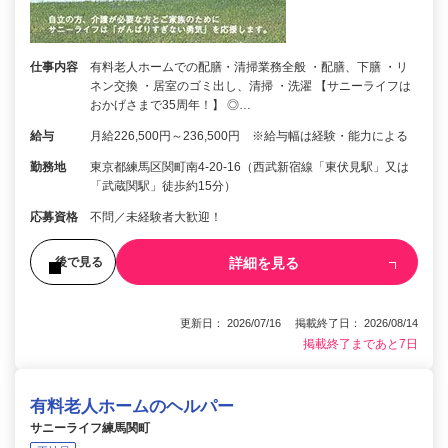
仕事内容
有料老人ホームでの配膳・清掃業務全般 ・配膳、下膳 ・リ
ネン交換 ・居室のゴミ出し、清掃 ・洗濯 【サニーライフは
おかげさまで35周年！】 ◎…
給与
月給226,500円～236,500円 ※給与幅は経験・能力による
勤務地
東京都練馬区関町南4-20-16（西武新宿線「東伏見駅」又は
「武蔵関駅」徒歩約15分）
応募資格
不問／未経験者大歓迎！
詳細を見る
後で見る
更新日： 2026/07/16 掲載終了日： 2026/08/14
掲載終了まであと7日
有料老人ホームのヘルパー
サニーライフ練馬関町