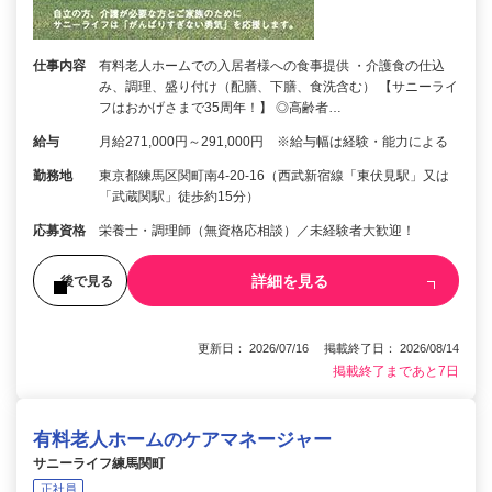
仕事内容
有料老人ホームでの入居者様への食事提供 ・介護食の仕込
み、調理、盛り付け（配膳、下膳、食洗含む） 【サニーライ
フはおかげさまで35周年！】 ◎高齢者…
給与
月給271,000円～291,000円 ※給与幅は経験・能力による
勤務地
東京都練馬区関町南4-20-16（西武新宿線「東伏見駅」又は
「武蔵関駅」徒歩約15分）
応募資格
栄養士・調理師（無資格応相談）／未経験者大歓迎！
詳細を見る
後で見る
更新日： 2026/07/16 掲載終了日： 2026/08/14
掲載終了まであと7日
有料老人ホームのケアマネージャー
サニーライフ練馬関町
正社員