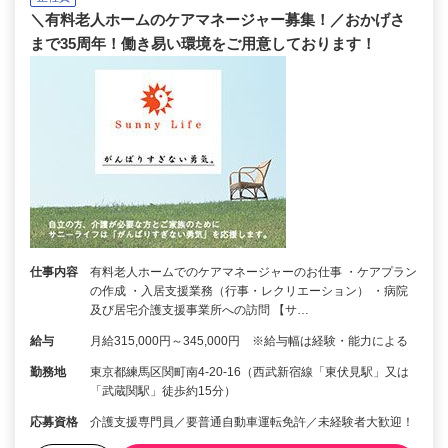
＼有料老人ホームのケアマネージャー募集！／おかげさ
まで35周年！働き易い環境をご用意しております！
仕事内容
有料老人ホームでのケアマネージャーのお仕事 ・ケアプラン
の作成 ・入居支援業務（行事・レクリエーション） ・病院
及び居宅介護支援事業所への訪問 【サ…
給与
月給315,000円～345,000円 ※給与幅は経験・能力による
勤務地
東京都練馬区関町南4-20-16（西武新宿線「東伏見駅」又は
「武蔵関駅」徒歩約15分）
応募資格
介護支援専門員／要普通自動車運転免許／未経験者大歓迎！