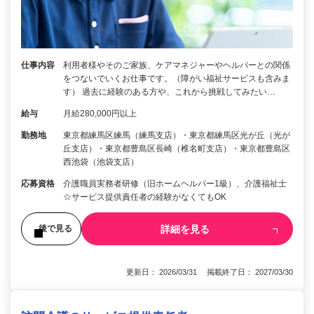
仕事内容
利用者様やそのご家族、ケアマネジャーやヘルパーとの関係
をつないでいくお仕事です。（障がい福祉サービスも含みま
す） 過去に経験のある方や、これから挑戦してみたい…
給与
月給280,000円以上
勤務地
東京都練馬区練馬（練馬支店）・東京都練馬区光が丘（光が
丘支店）・東京都豊島区長崎（椎名町支店）・東京都豊島区
西池袋（池袋支店）
応募資格
介護職員実務者研修（旧ホームヘルパー1級）、介護福祉士
☆サービス提供責任者の経験がなくてもOK
詳細を見る
後で見る
更新日： 2026/03/31 掲載終了日： 2027/03/30