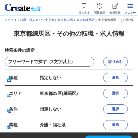
後で見る
閲覧履歴
会員登録
メニュー
クリエイト転職・求人TOP
＞
東京都
＞
東京都23区
＞
東京都練馬区
＞
東京都練馬区・その他の転職
東京都練馬区・その他の転職・求人情報
検索条件の設定
絞り込む
職種
指定しない
選択
エリア
東京都23区(練馬区)
選択
条件
指定しない
選択
業種
介護・福祉系
選択