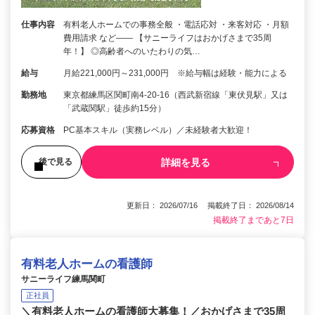
仕事内容
有料老人ホームでの事務全般 ・電話応対 ・来客対応 ・月額
費用請求 など―― 【サニーライフはおかげさまで35周
年！】 ◎高齢者へのいたわりの気…
給与
月給221,000円～231,000円 ※給与幅は経験・能力による
勤務地
東京都練馬区関町南4-20-16（西武新宿線「東伏見駅」又は
「武蔵関駅」徒歩約15分）
応募資格
PC基本スキル（実務レベル）／未経験者大歓迎！
詳細を見る
後で見る
更新日： 2026/07/16 掲載終了日： 2026/08/14
掲載終了まであと7日
有料老人ホームの看護師
サニーライフ練馬関町
正社員
＼有料老人ホームの看護師大募集！／おかげさまで35周