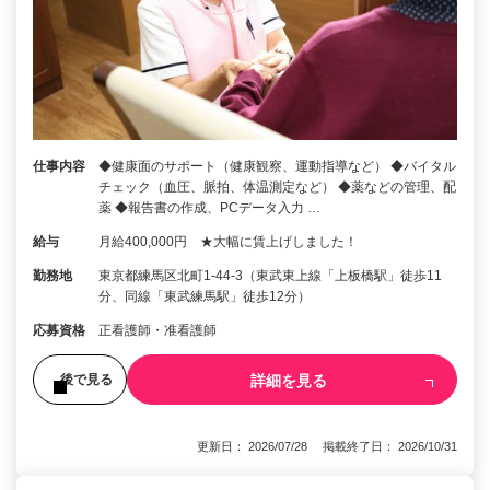
仕事内容
◆健康面のサポート（健康観察、運動指導など） ◆バイタル
チェック（血圧、脈拍、体温測定など） ◆薬などの管理、配
薬 ◆報告書の作成、PCデータ入力 …
給与
月給400,000円 ★大幅に賃上げしました！
勤務地
東京都練馬区北町1-44-3（東武東上線「上板橋駅」徒歩11
分、同線「東武練馬駅」徒歩12分）
応募資格
正看護師・准看護師
詳細を見る
後で見る
更新日： 2026/07/28 掲載終了日： 2026/10/31