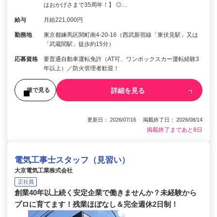
はおかげさまで35周年！】 ◎…
給与
月給221,000円
勤務地
東京都練馬区関町南4-20-16（西武新宿線「東伏見駅」又は
「武蔵関駅」徒歩約15分）
応募資格
要普通自動車運転免許（AT可、ワンボックスカー運転経験3
年以上）／防火管理者歓迎！
詳細を見る
後で見る
更新日： 2026/07/16 掲載終了日： 2026/08/14
掲載終了まであと8日
電気工事士スタッフ（見習い）
大京電気工業株式会社
正社員
創業40年以上続く安定企業で働きませんか？未経験から
プロに育てます！残業ほぼなし＆完全週休2日制！