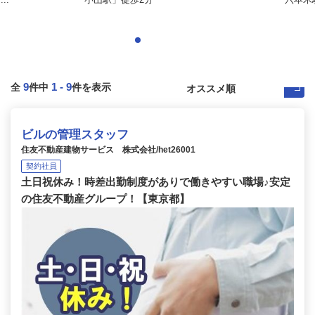
9
1
-
9
全
件中
件を表示
ビルの管理スタッフ
住友不動産建物サービス 株式会社/het26001
契約社員
土日祝休み！時差出勤制度がありで働きやすい職場♪安定
の住友不動産グループ！【東京都】