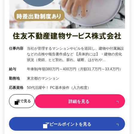
仕事内容
当社が管理するマンションやビルを巡回し、建物や付属施設
などの点検や報告書作成など 【具体的には】 ・建物の劣化
状況（発錆、ヒビ割れ、膨れ、破断、はがれや…
給与
年俸制/年額380万円～400万円（月額31.7万円～33.4万円）
勤務地
東京都のマンション
応募資格
50代活躍中！ PC基本操作（入力程度）
詳細を見る
後で見る
アピールポイントを見る