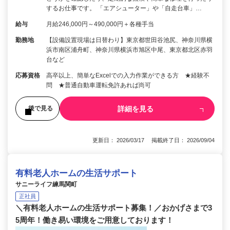
するお仕事です。 「エアシューター」や「自走台車」…
給与
月給246,000円～490,000円＋各種手当
勤務地
【設備設置現場は日替わり】東京都世田谷池尻、神奈川県横
浜市南区浦舟町、神奈川県横浜市旭区中尾、東京都北区赤羽
台など
応募資格
高卒以上、簡単なExcelでの入力作業ができる方 ★経験不
問 ★普通自動車運転免許あれば尚可
詳細を見る
後で見る
更新日： 2026/03/17 掲載終了日： 2026/09/04
有料老人ホームの生活サポート
サニーライフ練馬関町
正社員
＼有料老人ホームの生活サポート募集！／おかげさまで3
5周年！働き易い環境をご用意しております！