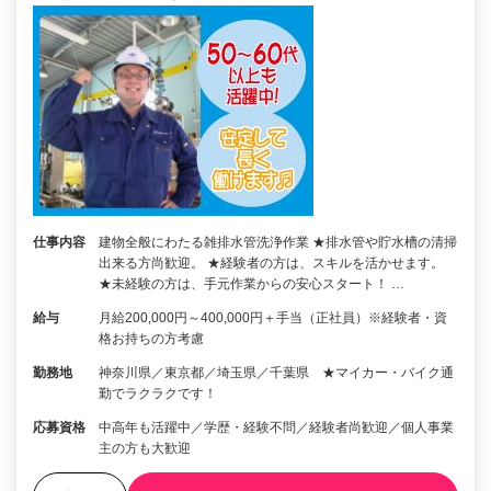
仕事内容
建物全般にわたる雑排水管洗浄作業 ★排水管や貯水槽の清掃
出来る方尚歓迎。 ★経験者の方は、スキルを活かせます。
★未経験の方は、手元作業からの安心スタート！ …
給与
月給200,000円～400,000円＋手当（正社員）※経験者・資
格お持ちの方考慮
勤務地
神奈川県／東京都／埼玉県／千葉県 ★マイカー・バイク通
勤でラクラクです！
応募資格
中高年も活躍中／学歴・経験不問／経験者尚歓迎／個人事業
主の方も大歓迎