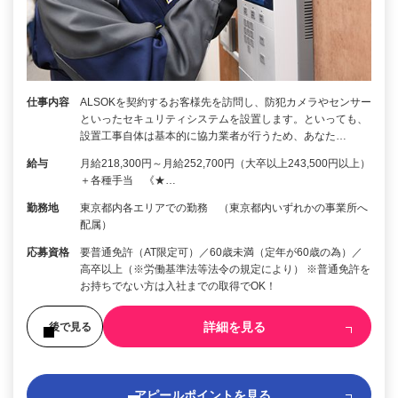
仕事内容
ALSOKを契約するお客様先を訪問し、防犯カメラやセンサー
といったセキュリティシステムを設置します。といっても、
設置工事自体は基本的に協力業者が行うため、あなた…
給与
月給218,300円～月給252,700円（大卒以上243,500円以上）
＋各種手当 《★…
勤務地
東京都内各エリアでの勤務 （東京都内いずれかの事業所へ
配属）
応募資格
要普通免許（AT限定可）／60歳未満（定年が60歳の為）／
高卒以上（※労働基準法等法令の規定により） ※普通免許を
お持ちでない方は入社までの取得でOK！
詳細を見る
後で見る
アピールポイントを見る