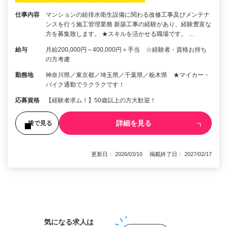
仕事内容
マンションの給排水衛生設備に関わる改修工事及びメンテナ
ンスを行う施工管理業務 新築工事の経験があり、経験豊富な
方を募集致します。 ★スキルを活かせる職場です。 …
給与
月給200,000円～400,000円＋手当 ☆経験者・資格お持ち
の方考慮
勤務地
神奈川県／東京都／埼玉県／千葉県／栃木県 ★マイカー・
バイク通勤でラクラクです！
応募資格
【経験者求ム！】50歳以上の方大歓迎！
詳細を見る
後で見る
更新日： 2026/03/10 掲載終了日： 2027/02/17
1
気になる求人は