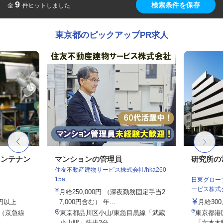
9
検索条件を保存
全
件ヒットしました
東京都のピックアップPR求人
メンテナン
マンションの管理員
研究所の
住友不動産建物サービス株式会社/hka260
15a
日東グロー
ービス株式会
月給250,000円 （深夜勤務固定手当2
0円以上
7,000円含む） 年...
月給300
2（京急線
東京都品川区小山/東急目黒線「武蔵
東京都港区
..
小山駅」徒歩2分
「六本木駅