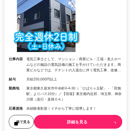
仕事内容
電気工事士として、マンション・商業ビル・工場・老人ホー
ムなどの施設の電気設備の施工を手がけていただきます。商
業ビルなどでは、テナントの入退出に伴う電気工事、改修…
給与
月給250,000円以上
勤務地
東京都東久留米市中央町4-4-30（「ひばりヶ丘駅」・「田無
駅」よりバス10分）／【現場】東京都内近郊、埼玉県、神奈
川県（直行・直帰ＯＫ）
応募資格
未経験者歓迎！イチから丁寧に指導します！
詳細を見る
後で見る