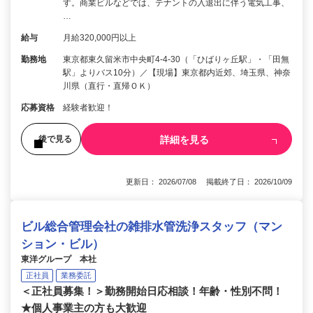
す。商業ビルなどでは、テナントの入退出に伴う電気工事、
…
給与
月給320,000円以上
勤務地
東京都東久留米市中央町4-4-30（「ひばりヶ丘駅」・「田無
駅」よりバス10分）／【現場】東京都内近郊、埼玉県、神奈
川県（直行・直帰ＯＫ）
応募資格
経験者歓迎！
詳細を見る
後で見る
更新日： 2026/07/08 掲載終了日： 2026/10/09
ビル総合管理会社の雑排水管洗浄スタッフ（マン
ション・ビル）
東洋グループ 本社
正社員
業務委託
＜正社員募集！＞勤務開始日応相談！年齢・性別不問！
★個人事業主の方も大歓迎