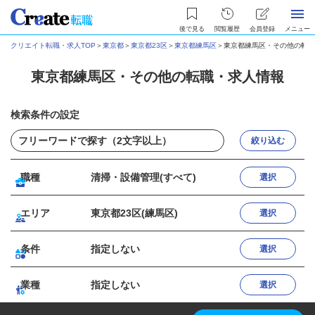
後で見る
閲覧履歴
会員登録
メニュー
クリエイト転職・求人TOP
＞
東京都
＞
東京都23区
＞
東京都練馬区
＞
東京都練馬区・その他の転職
東京都練馬区・その他の転職・求人情報
検索条件の設定
絞り込む
職種
清掃・設備管理(すべて)
選択
エリア
東京都23区(練馬区)
選択
条件
指定しない
選択
業種
指定しない
選択