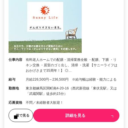
仕事内容
有料老人ホームでの配膳・清掃業務全般 ・配膳、下膳 ・リ
ネン交換 ・居室のゴミ出し、清掃 ・洗濯 【サニーライフは
おかげさまで35周年！】 ◎…
給与
月給226,500円～236,500円 ※給与幅は経験・能力による
勤務地
東京都練馬区関町南4-20-16（西武新宿線「東伏見駅」又は
「武蔵関駅」徒歩約15分）
応募資格
不問／未経験者大歓迎！
詳細を見る
後で見る