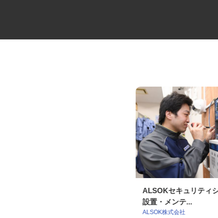
病院の言語聴覚士
ALSOKセキュリテ
設置・メンテ...
社会医療法人社団 健友会 中野共立病