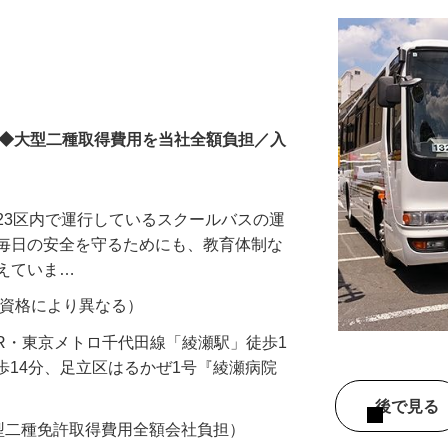
OK◆大型二種取得費用を当社全額負担／入
23区内で運行しているスクールバスの運
の毎日の安全を守るためにも、教育体制な
整えていま…
70円（資格により異なる）
2（JR・東京メトロ千代田線「綾瀬駅」徒歩1
徒歩14分、足立区はるかぜ1号『綾瀬病院