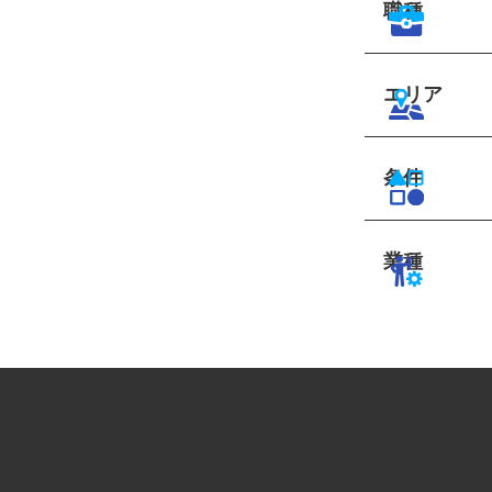
職種
エリア
条件
業種