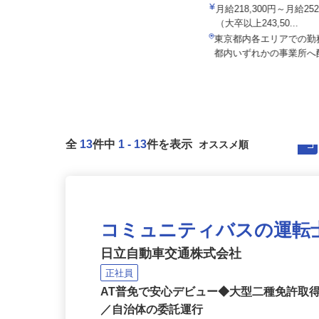
院
ALSOK株式会社
月給219,200円～（月固定額／住宅
月給218,300円～月給25
手当15,000円含む）※...
（大卒以上243,50...
東京都中野区中野（JR「中野駅」
東京都内各エリアでの
より徒歩5分）
都内いずれかの事業所
全
13
件中
1
-
13
件を表示
コミュニティバスの運転
日立自動車交通株式会社
正社員
AT普免で安心デビュー◆大型二種免許取