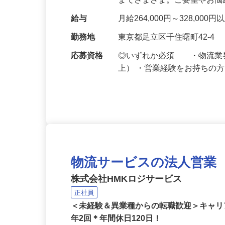
仕事内容
物流サービスを提案する「
やECサイト運営企業様など
までさまざま。ご要望やお
給与
月給264,000円～328,000
勤務地
東京都足立区千住曙町42-4
応募資格
◎いずれか必須 ・物流業
上） ・営業経験をお持ちの
物流サービスの法人営業
株式会社HMKロジサービス
正社員