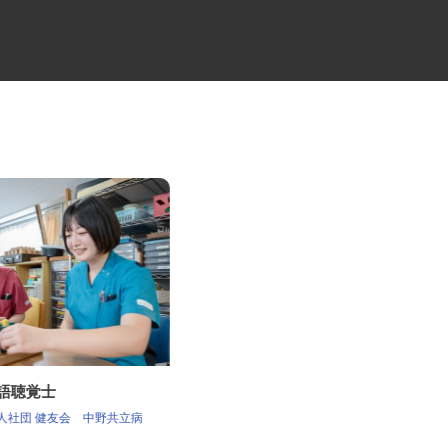
言語聴覚士
ALSOKセキュリティシステムの
設置・メンテ...
法人社団 健友会 中野共立病