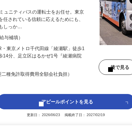
コミュニティバスの運転士をお任せ。東京
事を任されている信頼に応えるためにも、
ウもしっか…
間の給与補填）
2（JR・東京メトロ千代田線「綾瀬駅」徒歩1
徒歩14分、足立区はるかぜ1号『綾瀬病院
後で見
型二種免許取得費用全額会社負担）
アピールポイントを見る
更新日： 2026/06/23 掲載終了日： 2027/02/19