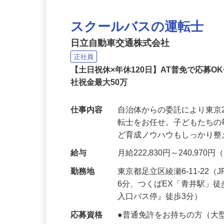
スクールバスの運転士
日立自動車交通株式会社
正社員
【土日祝休×年休120日】AT普免で応募
社祝金最大50万
仕事内容
自治体からの委託により東京
転士をお任せ。子どもたち
ど育成ノウハウもしっかり
給与
月給222,830円～240,9
勤務地
東京都足立区綾瀬6-11-2
6分、つくばEX「青井駅」
入口バス停』徒歩3分）