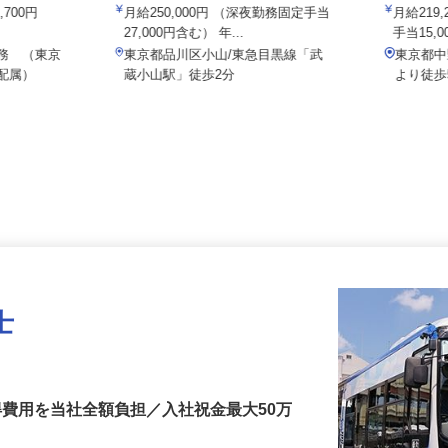
015a
院
2,700円
月給250,000円 （深夜勤務固定手当
月給2
27,000円含む） 年...
手当15
勤務 （東京
東京都品川区小山/東急目黒線「武
東京都
へ配属）
蔵小山駅」徒歩2分
より徒
士
得費用を当社全額負担／入社祝金最大50万