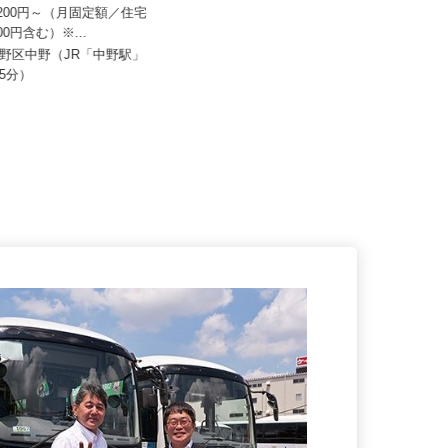
ALSOK株式会社
19,200円～（月固定額／住宅
月給218,300円～月給252,700円
,000円含む）※...
（大卒以上243,50...
中野区中野（JR「中野駅」
東京都内各エリアでの勤務 （東京
歩5分）
都内いずれかの事業所へ配属）