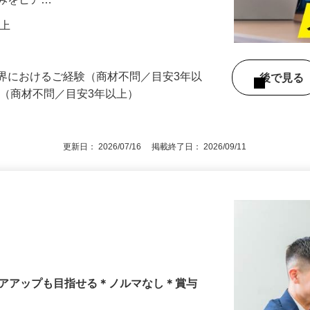
法人営業」の仕事です。取引先は百貨店様
の民間企業から、市役所様などの公的機関
悩みをヒア…
円以上
界におけるご経験（商材不問／目安3年以
後で見
方（商材不問／目安3年以上）
更新日： 2026/07/16 掲載終了日： 2026/09/11