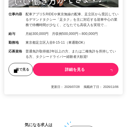
仕事内容
配車アプリS.RIDEや東京無線の配車、足立区から受託してい
るデマンドタクシー「足タク」を主に対応する迎車中心の業
務で待機時間が少なく、どなたでも高収入を実現で…
給与
月給300,000円 月収例500,000円～800,000円
勤務地
東京都足立区入谷8-15-11（車通勤OK）
応募資格
普通免許取得後2年以上の方、または二種免許を所持してい
る方、タクシードライバー経験者大歓迎!
詳細を見る
後で見る
更新日： 2026/07/28 掲載終了日： 2026/11/06
1
気になる求人は