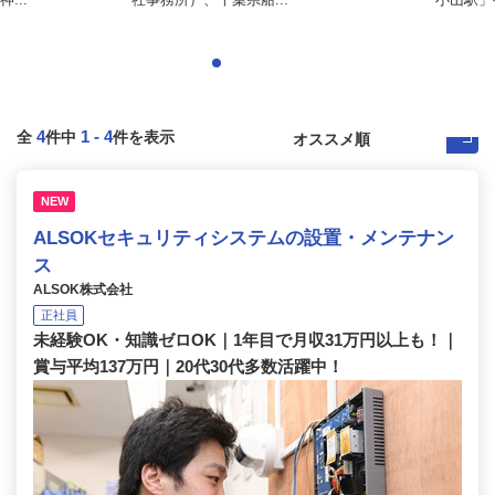
4
1
-
4
全
件中
件を表示
NEW
ALSOKセキュリティシステムの設置・メンテナン
ス
ALSOK株式会社
正社員
未経験OK・知識ゼロOK｜1年目で月収31万円以上も！｜
賞与平均137万円｜20代30代多数活躍中！