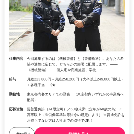
仕事内容
今回募集するのは【機械警備】と【警備輸送】。あなたの希
望や適性に応じて、どちらかの部署に配属します。 ――
《機械警備》―― 個人宅や商業施設、学校、一…
給与
月給223,800円～月給258,200円（大卒以上249,000円以上）
＋各種手当 《★…
勤務地
東京都内各エリアでの勤務 （東京都内いずれかの事業所へ
配属）
応募資格
要普通免許（AT限定可）／60歳未満（定年が60歳の為）／
高卒以上（※労働基準法等法令の規定により） ※普通免許を
お持ちでない方は入社までの取得でOK！