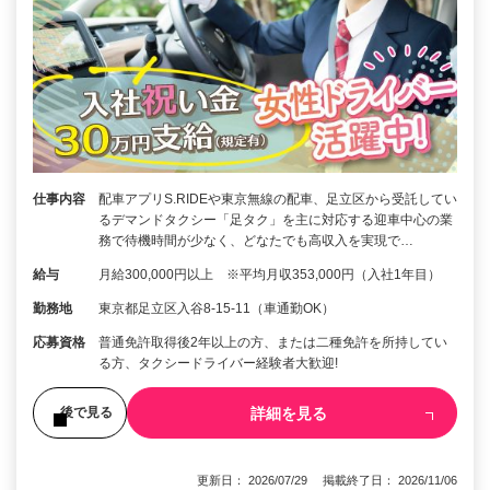
仕事内容
配車アプリS.RIDEや東京無線の配車、足立区から受託してい
るデマンドタクシー「足タク」を主に対応する迎車中心の業
務で待機時間が少なく、どなたでも高収入を実現で…
給与
月給300,000円以上 ※平均月収353,000円（入社1年目）
勤務地
東京都足立区入谷8-15-11（車通勤OK）
応募資格
普通免許取得後2年以上の方、または二種免許を所持してい
る方、タクシードライバー経験者大歓迎!
詳細を見る
後で見る
更新日： 2026/07/29 掲載終了日： 2026/11/06