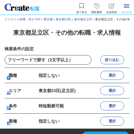
後で見る
閲覧履歴
会員登録
メニュー
クリエイト転職・求人TOP
＞
東京都
＞
東京都23区
＞
東京都足立区
＞
東京都足立区・その他の転職
東京都足立区・その他の転職・求人情報
検索条件の設定
絞り込む
職種
指定しない
選択
エリア
東京都23区(足立区)
選択
条件
時短勤務可能
選択
業種
指定しない
選択