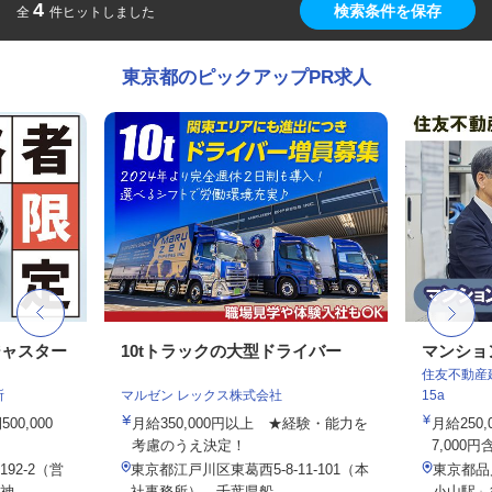
4
検索条件を保存
全
件ヒットしました
東京都のピックアップPR求人
ジャスター
10tトラックの大型ドライバー
マンショ
住友不動産建
所
マルゼン レックス株式会社
15a
0,000
月給350,000円以上 ★経験・能力を
月給250
考慮のうえ決定！
7,000円
92-2（営
東京都江戸川区東葛西5-8-11-101（本
東京都品
...
社事務所）、千葉県船...
小山駅」