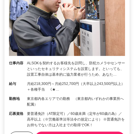
仕事内容
ALSOKを契約するお客様先を訪問し、防犯カメラやセンサー
といったセキュリティシステムを設置します。といっても、
設置工事自体は基本的に協力業者が行うため、あなた…
給与
月給218,300円～月給252,700円（大卒以上243,500円以上）
＋各種手当 《★…
勤務地
東京都内各エリアでの勤務 （東京都内いずれかの事業所へ
配属）
応募資格
要普通免許（AT限定可）／60歳未満（定年が60歳の為）／
高卒以上（※労働基準法等法令の規定により） ※普通免許を
お持ちでない方は入社までの取得でOK！