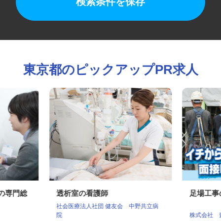
検索条件を保存
東京都のピックアップPR求人
社の専門総
透析室の看護師
足場工
社会医療法人社団 健友会 中野共立病