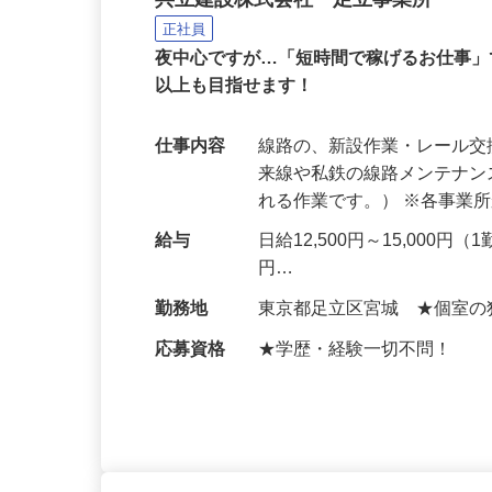
JRや私鉄各線の線路工
共立建設株式会社 足立事業所
正社員
夜中心ですが…「短時間で稼げるお仕事」
以上も目指せます！
仕事内容
線路の、新設作業・レール交
来線や私鉄の線路メンテナ
れる作業です。） ※各事業
給与
日給12,500円～15,000円（
円…
勤務地
東京都足立区宮城 ★個室の
応募資格
★学歴・経験一切不問！