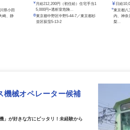
ス
院
株式会社
月給212,200円（初任給）住宅手当1
日給1
5,000円+透析室危険...
奈川県小田
東京都
区大崎、静
東京都中野区中野5-44-7／東京都杉
内、神
並区荻窪5-13-2
梨...
ス機械オペレーター候補
重機」が好きな方にピッタリ！未経験から