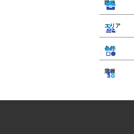
職種
エリア
条件
業種