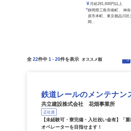
株式会社 齋藤組
株式会社東海ビルメンテナ
日給10,000円以上
月給281,600円以上
東京都八王子市打越町、他東京都
静岡県三島市南町、 神
内、神奈川県、千葉県、埼玉県、山
原市本町、東京都品川
梨...
岡...
全
22
件中
1
-
20
件を表示
鉄道レールのメンテナン
共立建設株式会社 花畑事業所
正社員
【未経験可・寮完備・入社祝い金有】「