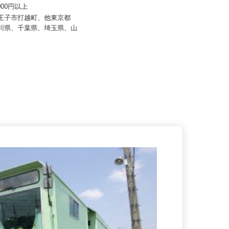
 齋藤組
株式会社東海ビルメンテナス
0,000円以上
月給281,600円以上
八王子市打越町、他東京都
静岡県三島市南町、 神奈川県小田
奈川県、千葉県、埼玉県、山
原市本町、東京都品川区大崎、静
岡...