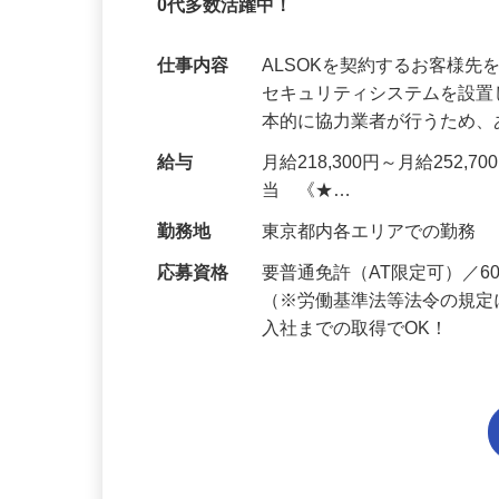
未経験OK・知識ゼロOK｜1年目で月収31
0代多数活躍中！
仕事内容
ALSOKを契約するお客様
セキュリティシステムを設
本的に協力業者が行うため
給与
月給218,300円～月給252,
当 《★…
勤務地
東京都内各エリアでの勤務
応募資格
要普通免許（AT限定可）／
（※労働基準法等法令の規定
入社までの取得でOK！