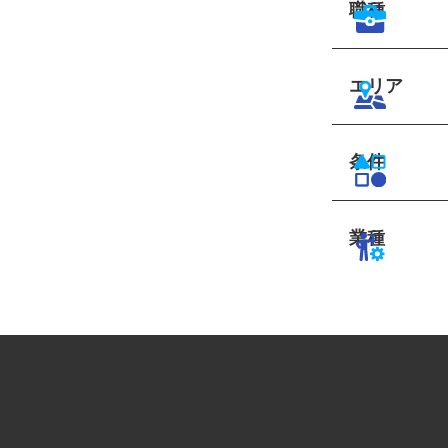
職種
エリア
条件
業種