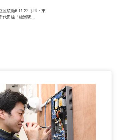
00,000円以上（1年間の給与
月給350,000円以上 ★経験・能力
）
を考慮のうえ決定！
立区綾瀬6-11-22（JR・東
東京都江戸川区東葛西5-8-11-101
ロ千代田線「綾瀬駅...
（本社事務所）、千葉県船...