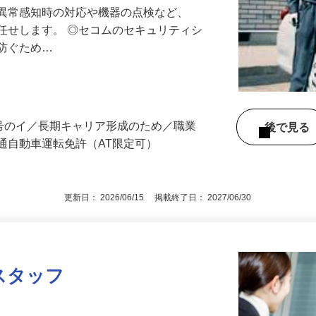
る異常感知時の対応や機器の点検など、
任せします。 ◎セコムのセキュリティシ
に防ぐため…
3号のイ／長期キャリア形成のため／職業
後で見
通自動車運転免許（AT限定可）
更新日： 2026/06/15 掲載終了日： 2027/06/30