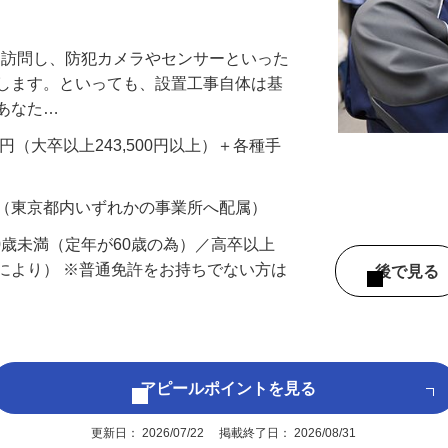
万円以上も！｜賞与平均137万円｜20代3
先を訪問し、防犯カメラやセンサーといった
置します。といっても、設置工事自体は基
、あなた…
700円（大卒以上243,500円以上）＋各種手
 （東京都内いずれかの事業所へ配属）
60歳未満（定年が60歳の為）／高卒以上
により） ※普通免許をお持ちでない方は
後で見
アピールポイントを見る