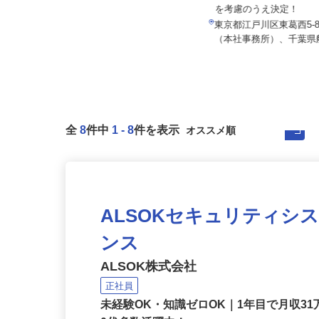
月給300,000円以上（1年間の給与
月給350,000円以上 
補填）
を考慮のうえ決定！
東京都足立区綾瀬6-11-22（JR・東
東京都江戸川区東葛西5-8-
京メトロ千代田線「綾瀬駅...
（本社事務所）、千葉県船
全
8
件中
1
-
8
件を表示
ALSOKセキュリティシ
ンス
ALSOK株式会社
正社員