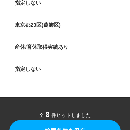
指定しない
東京都23区(葛飾区)
産休/育休取得実績あり
指定しない
8
全
件ヒットしました