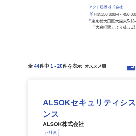
株式会社セーフティ /sh-y
アクト建機 株式会社
月給267,580円 ＋各種手当＋賞与
年2回
月給350,000円～450,
東京都千代田区内の各所 ※通勤可
東京都大田区大森東5-1
能な範囲で勤務地を考慮します。
「大森町駅」より徒歩13分
全
44
件中
1
-
20
件を表示
ALSOKセキュリティシ
ンス
ALSOK株式会社