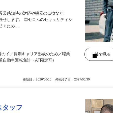
最長10連休／福利厚生充実／平均年収600
る異常感知時の対応や機器の点検など、
任せします。 ◎セコムのセキュリティシ
に防ぐため…
3号のイ／長期キャリア形成のため／職業
後で見
通自動車運転免許（AT限定可）
更新日： 2026/06/15 掲載終了日： 2027/06/30