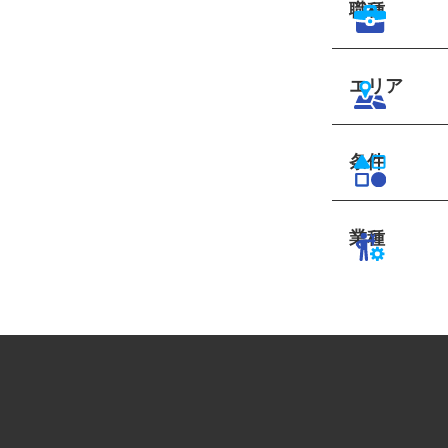
職種
エリア
条件
業種