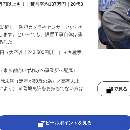
万円以上も！｜賞与平均137万円｜20代3
先を訪問し、防犯カメラやセンサーといった
置します。といっても、設置工事自体は基
、あなた…
700円（大卒以上243,500円以上）＋各種手
 （東京都内いずれかの事業所へ配属）
60歳未満（定年が60歳の為）／高卒以上
により） ※普通免許をお持ちでない方は
後で見