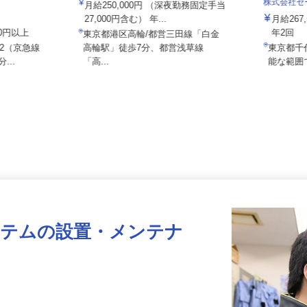
26017a
株式会社セ
月給250,000円 （深夜勤務固定手当
27,000円含む） 年...
月給2
000円以上
年2回
東京都港区高輪/都営三田線「白金
8-2（京急線
高輪駅」徒歩7分、都営浅草線
東京都
...
「高...
能な範
ステムの設置・メンテナ