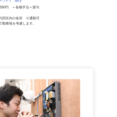
ーフティ /sh-y
アクト建機 株式会社
67,580円 ＋各種手当＋賞与
月給350,000円～450,000円以上
千代田区内の各所 ※通勤可
東京都大田区大森東5-18-2（京急線
囲で勤務地を考慮します。
「大森町駅」より徒歩13分...