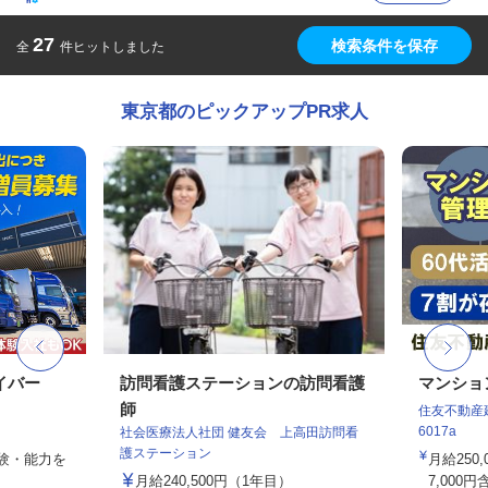
27
検索条件を保存
全
件ヒットしました
東京都のピックアップPR求人
イバー
訪問看護ステーションの訪問看護
マンショ
師
住友不動産建
6017a
社会医療法人社団 健友会 上高田訪問看
護ステーション
経験・能力を
月給250
月給240,500円（1年目）
7,000円