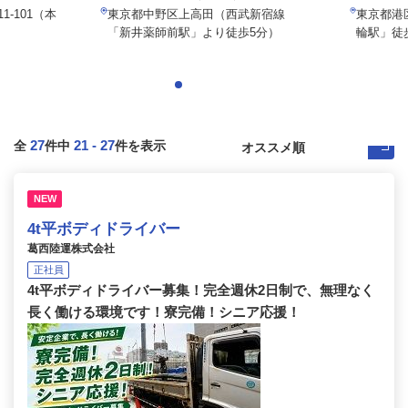
1-101（本
東京都中野区上高田（西武新宿線
東京都港
「新井薬師前駅」より徒歩5分）
輪駅」徒歩
27
21
-
27
全
件中
件を表示
NEW
4t平ボディドライバー
葛西陸運株式会社
正社員
4t平ボディドライバー募集！完全週休2日制で、無理なく
長く働ける環境です！寮完備！シニア応援！