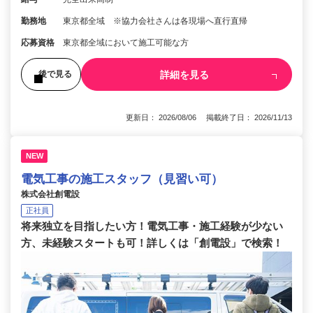
勤務地
東京都全域 ※協力会社さんは各現場へ直行直帰
応募資格
東京都全域において施工可能な方
詳細を見る
後で見る
更新日： 2026/08/06 掲載終了日： 2026/11/13
NEW
電気工事の施工スタッフ（見習い可）
株式会社創電設
正社員
将来独立を目指したい方！電気工事・施工経験が少ない
方、未経験スタートも可！詳しくは「創電設」で検索！