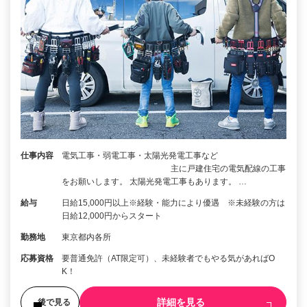
仕事内容
電気工事・弱電工事・太陽光発電工事など
主に戸建住宅の電気配線の工事
をお願いします。 太陽光発電工事もあります。 …
給与
日給15,000円以上※経験・能力により優遇 ※未経験の方は
日給12,000円からスタート
勤務地
東京都内各所
応募資格
要普通免許（AT限定可）、未経験者でもやる気があればO
K！
詳細を見る
後で見る