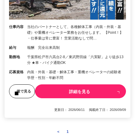
仕事内容
当社のパートナーとして、各種解体工事（内装・外装・基
礎）や重機オペレーター業務をお任せします。 【Point！】
・仕事量は常に豊富！ 営業活動なしで問…
給与
報酬 完全出来高制
勤務地
千葉県松戸市六高台2-8／東武野田線「六実駅」より徒歩13
分 ★車・バイク通勤OK
応募資格
内装・外装・基礎・解体工事・重機オペレーターの経験者
学歴・性別・年齢不問
詳細を見る
後で見る
更新日： 2026/06/11 掲載終了日： 2026/09/09
＜
1
2