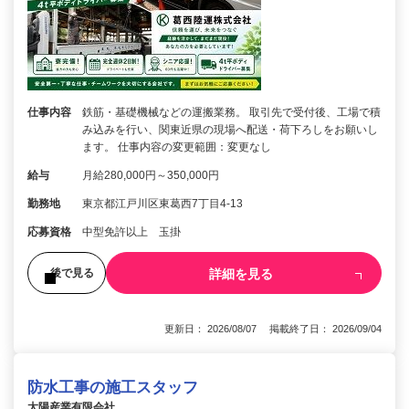
仕事内容
鉄筋・基礎機械などの運搬業務。 取引先で受付後、工場で積
み込みを行い、関東近県の現場へ配送・荷下ろしをお願いし
ます。 仕事内容の変更範囲：変更なし
給与
月給280,000円～350,000円
勤務地
東京都江戸川区東葛西7丁目4-13
応募資格
中型免許以上 玉掛
詳細を見る
後で見る
更新日： 2026/08/07 掲載終了日： 2026/09/04
防水工事の施工スタッフ
太陽産業有限会社