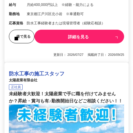
給与
月給400,000円以上 ※経験・能力による
勤務地
東京都江戸川区北小岩 ※車通勤可
応募資格
防水工事経験者または現場管理者（経験応相談）
詳細を見る
後で見る
更新日： 2026/07/27 掲載終了日： 2026/09/25
防水工事の施工スタッフ
太陽産業有限会社
正社員
未経験者大歓迎！太陽産業で手に職を付けてみません
か？昇給・賞与も有♪勤務開始日などご相談ください！！