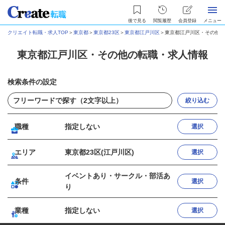
後で見る
閲覧履歴
会員登録
メニュー
クリエイト転職・求人TOP
＞
東京都
＞
東京都23区
＞
東京都江戸川区
＞
東京都江戸川区・その他の
東京都江戸川区・その他の転職・求人情報
検索条件の設定
絞り込む
職種
指定しない
選択
エリア
東京都23区(江戸川区)
選択
イベントあり・サークル・部活あ
条件
選択
り
業種
指定しない
選択