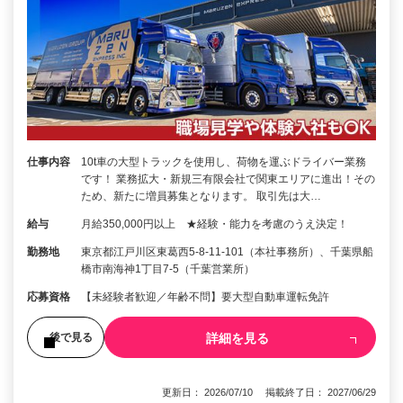
仕事内容
10t車の大型トラックを使用し、荷物を運ぶドライバー業務
です！ 業務拡大・新規三有限会社で関東エリアに進出！その
ため、新たに増員募集となります。 取引先は大…
給与
月給350,000円以上 ★経験・能力を考慮のうえ決定！
勤務地
東京都江戸川区東葛西5-8-11-101（本社事務所）、千葉県船
橋市南海神1丁目7-5（千葉営業所）
応募資格
【未経験者歓迎／年齢不問】要大型自動車運転免許
詳細を見る
後で見る
更新日： 2026/07/10 掲載終了日： 2027/06/29