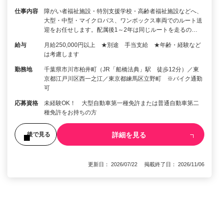
仕事内容
障がい者福祉施設・特別支援学校・高齢者福祉施設などへ、
大型・中型・マイクロバス、ワンボックス車両でのルート送
迎をお任せします。配属後1～2年は同じルートを走るの…
給与
月給250,000円以上 ★別途 手当支給 ★年齢・経験など
は考慮します
勤務地
千葉県市川市柏井町（JR「船橋法典」駅 徒歩12分）／東
京都江戸川区西一之江／東京都練馬区立野町 ※バイク通勤
可
応募資格
未経験OK！ 大型自動車第一種免許または普通自動車第二
種免許をお持ちの方
詳細を見る
後で見る
更新日： 2026/07/22 掲載終了日： 2026/11/06
1