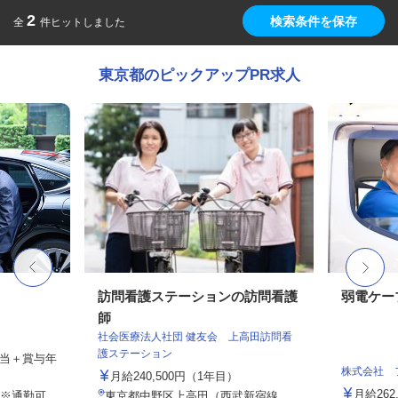
2
検索条件を保存
全
件ヒットしました
東京都のピックアップPR求人
訪問看護ステーションの訪問看護
弱電ケー
師
社会医療法人社団 健友会 上高田訪問看
護ステーション
手当＋賞与年
株式会社 
月給240,500円（1年目）
月給26
※通勤可
東京都中野区上高田（西武新宿線