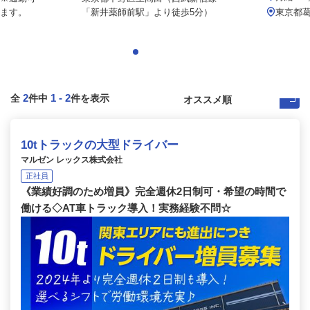
ます。
「新井薬師前駅」より徒歩5分）
東京都葛飾
2
1
-
2
全
件中
件を表示
10tトラックの大型ドライバー
マルゼン レックス株式会社
正社員
《業績好調のため増員》完全週休2日制可・希望の時間で
働ける◇AT車トラック導入！実務経験不問☆