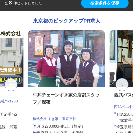
8
検索条件を保存
全
件ヒットしました
東京都のピックアップPR求人
牛丼チェーンすき家の店舗スタッ
西武バス
hka260
フ／深夜
西武バス株
務固定手当2
月給230
株式会社 すき家 東京支社
（家族手
月収270,000円以上（想定）
黒線「武蔵
埼玉県所
東京都の「すき家」各店舗
いたま市