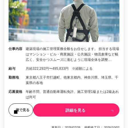
仕事内容
建築現場の施工管理業務全般をお任せします。 担当する現場
はマンション・ビル・商業施設・公共施設・物流倉庫など幅
広く、安全かつスムーズに進むように現場全体を調整…
給与
月給322,292円〜495,833円 ※経験による
勤務地
東京都八王子市打越町、他東京都内、神奈川県、埼玉県、千
葉県の各地
応募資格
年齢不問、普通自動車運転免許、施工管理1級または2級あれ
ば尚可
詳細を見る
後で見る
更新日： 2026/07/28 掲載終了日： 2026/10/02