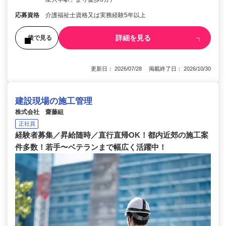
応募資格
介護福祉士資格又は実務経験5年以上
詳細を見る
後で見る
更新日： 2026/07/28 掲載終了日： 2026/10/30
建設現場の施工管理
株式会社 齋藤組
正社員
経験者募集／昇給随時／直行直帰OK！都内近郊の施工案
件多数！若手〜ベテランまで幅広く活躍中！