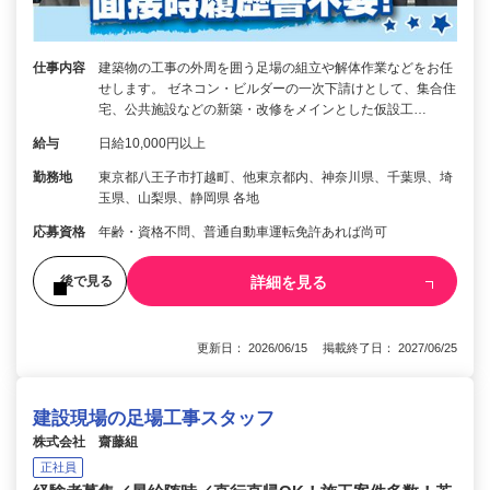
仕事内容
建築物の工事の外周を囲う足場の組立や解体作業などをお任
せします。 ゼネコン・ビルダーの一次下請けとして、集合住
宅、公共施設などの新築・改修をメインとした仮設工…
給与
日給10,000円以上
勤務地
東京都八王子市打越町、他東京都内、神奈川県、千葉県、埼
玉県、山梨県、静岡県 各地
応募資格
年齢・資格不問、普通自動車運転免許あれば尚可
詳細を見る
後で見る
更新日： 2026/06/15 掲載終了日： 2027/06/25
建設現場の足場工事スタッフ
株式会社 齋藤組
正社員