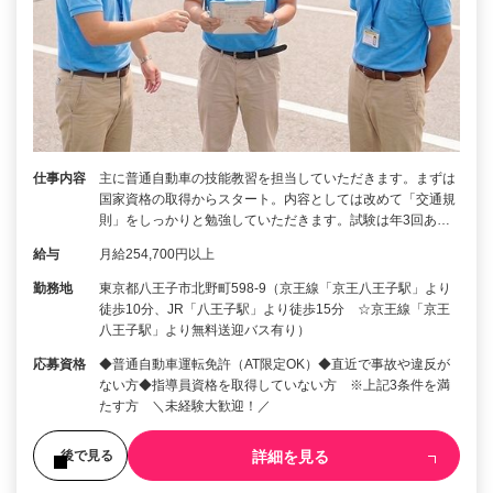
仕事内容
主に普通自動車の技能教習を担当していただきます。まずは
国家資格の取得からスタート。内容としては改めて「交通規
則」をしっかりと勉強していただきます。試験は年3回あ…
給与
月給254,700円以上
勤務地
東京都八王子市北野町598-9（京王線「京王八王子駅」より
徒歩10分、JR「八王子駅」より徒歩15分 ☆京王線「京王
八王子駅」より無料送迎バス有り）
応募資格
◆普通自動車運転免許（AT限定OK）◆直近で事故や違反が
ない方◆指導員資格を取得していない方 ※上記3条件を満
たす方 ＼未経験大歓迎！／
詳細を見る
後で見る