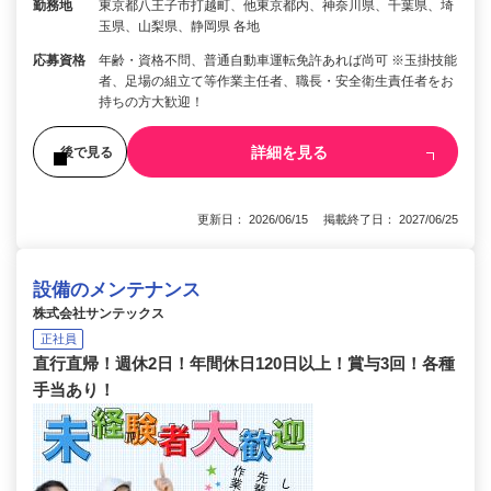
勤務地
東京都八王子市打越町、他東京都内、神奈川県、千葉県、埼
玉県、山梨県、静岡県 各地
応募資格
年齢・資格不問、普通自動車運転免許あれば尚可 ※玉掛技能
者、足場の組立て等作業主任者、職長・安全衛生責任者をお
持ちの方大歓迎！
詳細を見る
後で見る
更新日： 2026/06/15 掲載終了日： 2027/06/25
設備のメンテナンス
株式会社サンテックス
正社員
直行直帰！週休2日！年間休日120日以上！賞与3回！各種
手当あり！