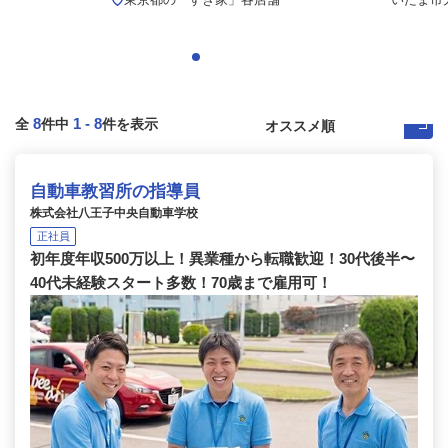
8
1
-
8
全
件中
件を表示
自動車教習所の指導員
株式会社八王子中央自動車学校
正社員
初年度年収500万以上！異業種から転職歓迎！30代後半〜
40代未経験スタート多数！70歳まで雇用可！