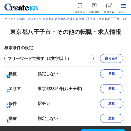
後で見る
閲覧履歴
会員登録
メニュー
クリエイト転職・求人TOP
＞
東京都
＞
東京都23区外
＞
東京都八王子市
＞
東京都八王子市・その他
東京都八王子市・その他の転職・求人情報
検索条件の設定
絞り込む
職種
指定しない
選択
エリア
東京都23区外(八王子市)
選択
条件
駅チカ
選択
業種
指定しない
選択