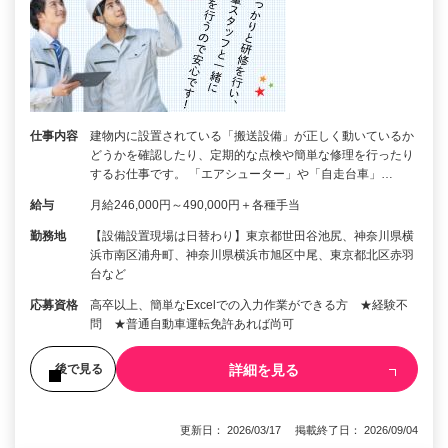
仕事内容
建物内に設置されている「搬送設備」が正しく動いているか
どうかを確認したり、定期的な点検や簡単な修理を行ったり
するお仕事です。 「エアシューター」や「自走台車」…
給与
月給246,000円～490,000円＋各種手当
勤務地
【設備設置現場は日替わり】東京都世田谷池尻、神奈川県横
浜市南区浦舟町、神奈川県横浜市旭区中尾、東京都北区赤羽
台など
応募資格
高卒以上、簡単なExcelでの入力作業ができる方 ★経験不
問 ★普通自動車運転免許あれば尚可
詳細を見る
後で見る
更新日： 2026/03/17 掲載終了日： 2026/09/04