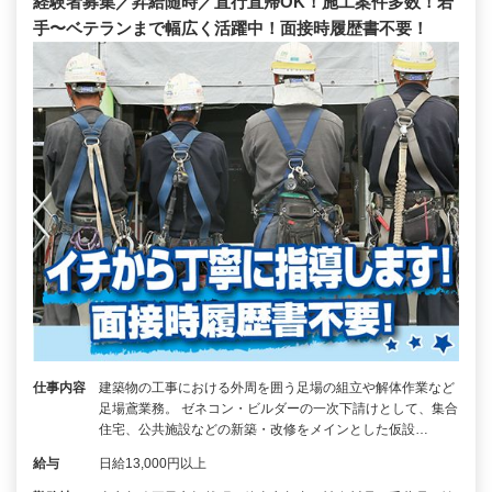
経験者募集／昇給随時／直行直帰OK！施工案件多数！若
手〜ベテランまで幅広く活躍中！面接時履歴書不要！
仕事内容
建築物の工事における外周を囲う足場の組立や解体作業など
足場鳶業務。 ゼネコン・ビルダーの一次下請けとして、集合
住宅、公共施設などの新築・改修をメインとした仮設…
給与
日給13,000円以上