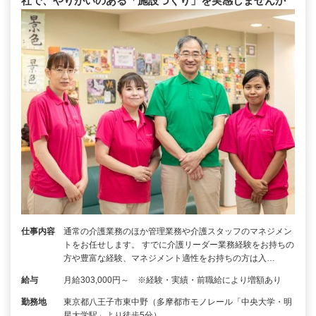
社で、やりがいのある「施設づくり」を実感しませんか
仕事内容
通常の介護業務のほか管理業務や介護スタッフのマネジメン
トをお任せします。 すでに介護リーダー業務経験をお持ちの
方や豊富な経験、マネジメント適性をお持ちの方は入…
給与
月給303,000円～ ※経験・実績・前職給により増額あり
勤務地
東京都八王子市東中野（多摩都市モノレール「中央大学・明
星大学駅」より徒歩5分）