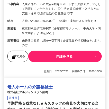
仕事内容
入居者様の日々の生活全般をサポートする介護スタッフとし
て活躍していただきます。 ◎生活支援 ◎食事・入浴などの
支援・介助 ◎創作活動や自立支援 ◎季…
給与
月給272,000～303,000円 ※経験・実績により増額あり
勤務地
東京都八王子市東中野（多摩都市モノレール「中央大学・明
星大学駅」より徒歩5分）
応募資格
未経験者歓迎！経験一切不問！介護職員初任者研修をお持ち
の方
詳細を見る
後で見る
更新日： 2026/07/28 掲載終了日： 2026/10/30
老人ホームの介護福祉士
株式会社アルジャンメゾン紅梅
正社員
早期昇格＆残業なし★★スタッフの意見を大切にする当