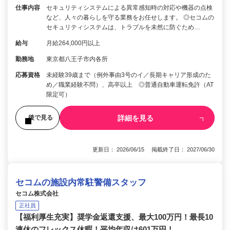
仕事内容
セキュリティシステムによる異常感知時の対応や機器の点検
など、人々の暮らしを守る業務をお任せします。 ◎セコムの
セキュリティシステムは、トラブルを未然に防ぐため…
給与
月給264,000円以上
勤務地
東京都八王子市内各所
応募資格
未経験39歳まで（例外事由3号のイ／長期キャリア形成のた
め／職業経験不問）、高卒以上 ◎普通自動車運転免許（AT
限定可）
詳細を見る
後で見る
更新日： 2026/06/15 掲載終了日： 2027/06/30
セコムの施設内常駐警備スタッフ
セコム株式会社
正社員
【福利厚生充実】奨学金返還支援、最大100万円！最長10
連休のフレックス休暇！平均年収は601万円！