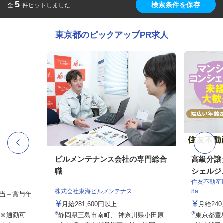
5
検索条件を保存
全
件ヒットしました
東京都のピックアップPR求人
ビルメンテナンス会社の専門総合
高級分譲
職
シェルジ
住友不動産建
株式会社東海ビルメンテナス
8a
手当＋賞与年
月給281,600円以上
月給24
※通勤可
静岡県三島市南町、 神奈川県小田原
東京都豊