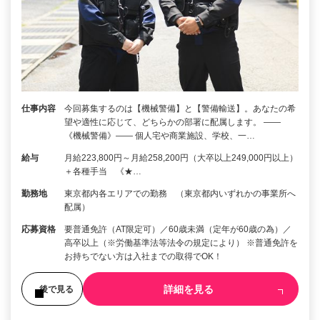
仕事内容
今回募集するのは【機械警備】と【警備輸送】。あなたの希
望や適性に応じて、どちらかの部署に配属します。 ――
《機械警備》―― 個人宅や商業施設、学校、一…
給与
月給223,800円～月給258,200円（大卒以上249,000円以上）
＋各種手当 《★…
勤務地
東京都内各エリアでの勤務 （東京都内いずれかの事業所へ
配属）
応募資格
要普通免許（AT限定可）／60歳未満（定年が60歳の為）／
高卒以上（※労働基準法等法令の規定により） ※普通免許を
お持ちでない方は入社までの取得でOK！
詳細を見る
後で見る