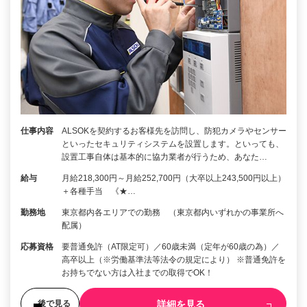
仕事内容
ALSOKを契約するお客様先を訪問し、防犯カメラやセンサー
といったセキュリティシステムを設置します。といっても、
設置工事自体は基本的に協力業者が行うため、あなた…
給与
月給218,300円～月給252,700円（大卒以上243,500円以上）
＋各種手当 《★…
勤務地
東京都内各エリアでの勤務 （東京都内いずれかの事業所へ
配属）
応募資格
要普通免許（AT限定可）／60歳未満（定年が60歳の為）／
高卒以上（※労働基準法等法令の規定により） ※普通免許を
お持ちでない方は入社までの取得でOK！
詳細を見る
後で見る