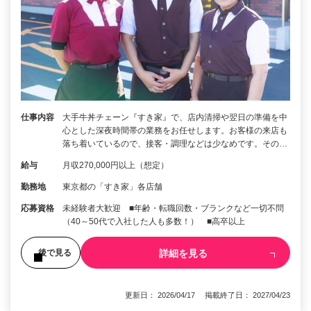
仕事内容
大手牛丼チェーン『すき家』で、店内清掃や翌日の準備を中
心とした深夜時間帯の業務をお任せします。お客様の来店も
落ち着いているので、接客・調理などは少なめです。その…
給与
月収270,000円以上（想定）
勤務地
東京都の「すき家」各店舗
応募資格
未経験者大歓迎 ■年齢・転職回数・ブランクなど一切不問
（40～50代で入社した人も多数！） ■高卒以上
詳細を見る
後で見る
更新日： 2026/04/17 掲載終了日： 2027/04/23