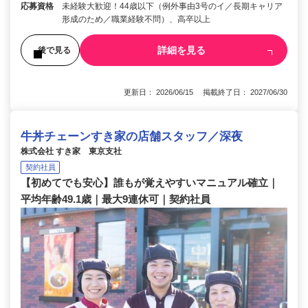
応募資格
未経験大歓迎！44歳以下（例外事由3号のイ／長期キャリア
形成のため／職業経験不問）、高卒以上
詳細を見る
後で見る
更新日： 2026/06/15 掲載終了日： 2027/06/30
牛丼チェーンすき家の店舗スタッフ／深夜
株式会社 すき家 東京支社
契約社員
【初めてでも安心】誰もが覚えやすいマニュアル確立｜
平均年齢49.1歳｜最大9連休可｜契約社員