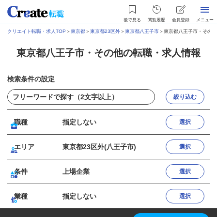
後で見る
閲覧履歴
会員登録
メニュー
クリエイト転職・求人TOP
＞
東京都
＞
東京都23区外
＞
東京都八王子市
＞
東京都八王子市・その他
東京都八王子市・その他の転職・求人情報
検索条件の設定
絞り込む
職種
指定しない
選択
エリア
東京都23区外(八王子市)
選択
条件
上場企業
選択
業種
指定しない
選択