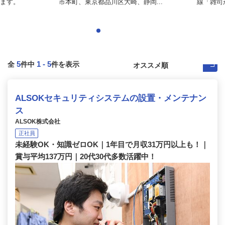
ます。
市本町、東京都品川区大崎、静岡...
線「雑司が
5
1
-
5
全
件中
件を表示
ALSOKセキュリティシステムの設置・メンテナン
ス
ALSOK株式会社
正社員
未経験OK・知識ゼロOK｜1年目で月収31万円以上も！｜
賞与平均137万円｜20代30代多数活躍中！