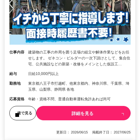
仕事内容
建築物の工事の外周を囲う足場の組立や解体作業などをお任
せします。 ゼネコン・ビルダーの一次下請けとして、集合住
宅、公共施設などの新築・改修をメインとした仮設工…
給与
日給10,000円以上
勤務地
東京都八王子市打越町、他東京都内、神奈川県、千葉県、埼
玉県、山梨県、静岡県 各地
応募資格
年齢・資格不問、普通自動車運転免許あれば尚可
詳細を見る
後で見る
更新日： 2026/06/15 掲載終了日： 2027/06/25