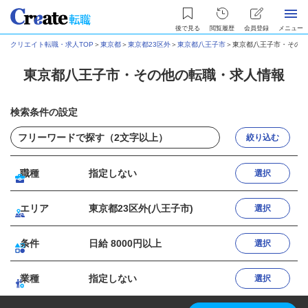
後で見る
閲覧履歴
会員登録
メニュー
クリエイト転職・求人TOP
＞
東京都
＞
東京都23区外
＞
東京都八王子市
＞
東京都八王子市・その他
東京都八王子市・その他の転職・求人情報
検索条件の設定
絞り込む
職種
指定しない
選択
エリア
東京都23区外(八王子市)
選択
条件
日給 8000円以上
選択
業種
指定しない
選択