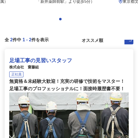
属）
「新井薬師前駅」より徒歩5分）
東京都
2
1
-
2
全
件中
件を表示
足場工事の見習いスタッフ
株式会社 齋藤組
正社員
無資格＆未経験大歓迎！充実の研修で技術をマスター！
足場工事のプロフェッショナルに！面接時履歴書不要！