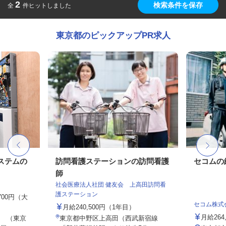
2
検索条件を保存
全
件ヒットしました
東京都のピックアップPR求人
ステムの
訪問看護ステーションの訪問看護
セコムの
師
社会医療法人社団 健友会 上高田訪問看
護ステーション
,700円（大
セコム株式
月給240,500円（1年目）
月給264
 （東京
東京都中野区上高田（西武新宿線