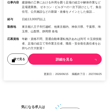
仕事内容
建築物の工事における外周を囲う足場の組立や解体作業など
足場鳶業務。 ゼネコン・ビルダーの一次下請けとして、集合
住宅、公共施設などの新築・改修をメインとした仮設…
給与
日給13,000円以上
勤務地
東京都八王子市打越町、他東京都内、神奈川県、千葉県、埼
玉県、山梨県、静岡県 各地
応募資格
年齢・資格不問、普通自動車運転免許あれば尚可 ※玉掛技能
者、足場の組立て等作業主任者、職長・安全衛生責任者をお
持ちの方大歓迎！
詳細を見る
後で見る
更新日： 2026/06/15 掲載終了日： 2027/06/25
1
気になる求人は