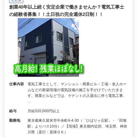
正社員
創業40年以上続く安定企業で働きませんか？電気工事士
の経験者募集！！土日祝の完全週休2日制！！
仕事内容
電気工事士として、マンション・商業ビル・工場・老人ホー
ムなどの新築現場の電気設備の施工を手がけていただきま
す。商業ビルなどでは、テナントの入退出に伴う電気工事、
…
給与
月給320,000円以上
勤務地
東京都東久留米市中央町4-4-30（「ひばりヶ丘駅」・「田無
駅」よりバス10分）／【現場】東京都内近郊、埼玉県、神奈
川県（直行・直帰ＯＫ）