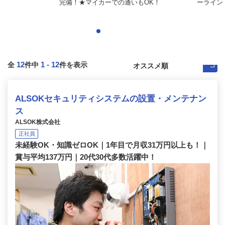
）
完備！★マイカーでの通いもOK！
ーライン
12
1
-
12
全
件中
件を表示
ALSOKセキュリティシステムの設置・メンテナン
ス
ALSOK株式会社
正社員
未経験OK・知識ゼロOK｜1年目で月収31万円以上も！｜
賞与平均137万円｜20代30代多数活躍中！