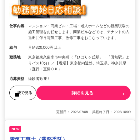
仕事内容
マンション・商業ビル・工場・老人ホームなどの新築現場の
施工管理をお任せします。商業ビルなどでは、テナントの入
退出に伴う電気工事、改修工事をおこなっています。 …
給与
月給320,000円以上
勤務地
東京都東久留米市中央町（「ひばりヶ丘駅」・「田無駅」よ
りバス10分）／【現場】東京都内近郊、埼玉県、神奈川県
（直行・直帰ＯＫ）
応募資格
経験者歓迎！
詳細を見る
後で見る
更新日： 2026/07/08 掲載終了日： 2026/10/09
NEW
電気工事士（業務委託）