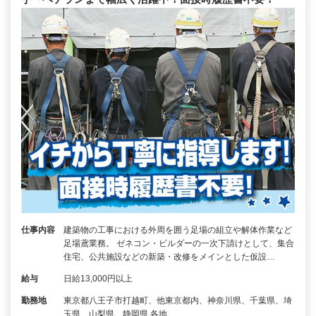
仕事内容
建築物の工事における外周を囲う足場の組立や解体作業など
足場鳶業務。 ゼネコン・ビルダーの一次下請けとして、集合
住宅、公共施設などの新築・改修をメインとした仮設…
給与
日給13,000円以上
勤務地
東京都八王子市打越町、他東京都内、神奈川県、千葉県、埼
玉県、山梨県、静岡県 各地