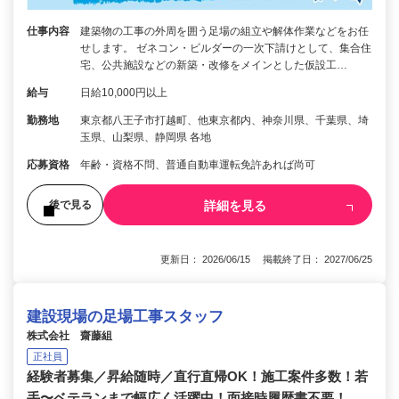
仕事内容
建築物の工事の外周を囲う足場の組立や解体作業などをお任
せします。 ゼネコン・ビルダーの一次下請けとして、集合住
宅、公共施設などの新築・改修をメインとした仮設工…
給与
日給10,000円以上
勤務地
東京都八王子市打越町、他東京都内、神奈川県、千葉県、埼
玉県、山梨県、静岡県 各地
応募資格
年齢・資格不問、普通自動車運転免許あれば尚可
詳細を見る
後で見る
更新日： 2026/06/15 掲載終了日： 2027/06/25
建設現場の足場工事スタッフ
株式会社 齋藤組
正社員
経験者募集／昇給随時／直行直帰OK！施工案件多数！若
手〜ベテランまで幅広く活躍中！面接時履歴書不要！