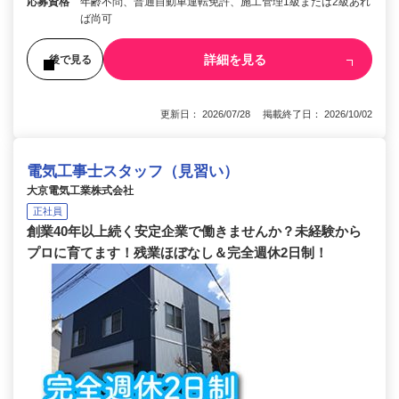
応募資格
年齢不問、普通自動車運転免許、施工管理1級または2級あれ
ば尚可
詳細を見る
後で見る
更新日： 2026/07/28 掲載終了日： 2026/10/02
電気工事士スタッフ（見習い）
大京電気工業株式会社
正社員
創業40年以上続く安定企業で働きませんか？未経験から
プロに育てます！残業ほぼなし＆完全週休2日制！