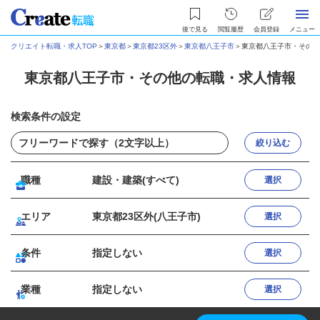
後で見る
閲覧履歴
会員登録
メニュー
クリエイト転職・求人TOP
＞
東京都
＞
東京都23区外
＞
東京都八王子市
＞
東京都八王子市・その他
東京都八王子市・その他の転職・求人情報
検索条件の設定
絞り込む
職種
建設・建築(すべて)
選択
エリア
東京都23区外(八王子市)
選択
条件
指定しない
選択
業種
指定しない
選択