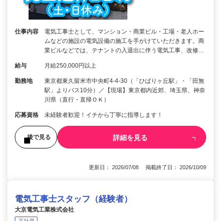
仕事内容
電気工事士として、マンション・商業ビル・工場・老人ホー
ムなどの施設の電気設備の施工を手がけていただきます。商
業ビルなどでは、テナントの入退出に伴う電気工事、改修…
給与
月給250,000円以上
勤務地
東京都東久留米市中央町4-4-30（「ひばりヶ丘駅」・「田無
駅」よりバス10分）／【現場】東京都内近郊、埼玉県、神奈
川県（直行・直帰ＯＫ）
応募資格
未経験者歓迎！イチから丁寧に指導します！
詳細を見る
後で見る
更新日： 2026/07/08 掲載終了日： 2026/10/09
電気工事士スタッフ（経験者）
大京電気工業株式会社