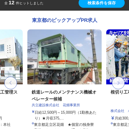
12
検索条件を保存
全
件ヒットしました
東京都のピックアップPR求人
施工管理ス
鉄道レールのメンテナンス機械オ
根切り工
ペレーター候補
共立建設株式会社 花畑事業所
株式会社 
日給12,500円～15,000円（1勤務あた
円
り）★月収375,...
月給300
9：本社
東京都足立区花畑 ★個室の独身寮
東京都足