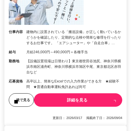
仕事内容
建物内に設置されている「搬送設備」が正しく動いているか
どうかを確認したり、定期的な点検や簡単な修理を行ったり
するお仕事です。 「エアシューター」や「自走台車」…
給与
月給246,000円～490,000円＋各種手当
勤務地
【設備設置現場は日替わり】東京都世田谷池尻、神奈川県横
浜市南区浦舟町、神奈川県横浜市旭区中尾、東京都北区赤羽
台など
応募資格
高卒以上、簡単なExcelでの入力作業ができる方 ★経験不
問 ★普通自動車運転免許あれば尚可
詳細を見る
後で見る
更新日： 2026/03/17 掲載終了日： 2026/09/04