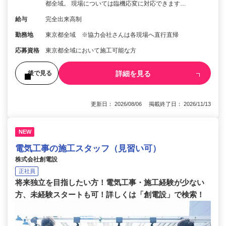
都全域。 現場については臨機応変に対応できます…
給与
完全出来高制
勤務地
東京都全域 ※協力会社さんは各現場へ直行直帰
応募資格
東京都全域において施工可能な方
詳細を見る
後で見る
更新日： 2026/08/06 掲載終了日： 2026/11/13
NEW
電気工事の施工スタッフ（見習い可）
株式会社創電設
正社員
将来独立を目指したい方！電気工事・施工経験が少ない
方、未経験スタートも可！詳しくは「創電設」で検索！