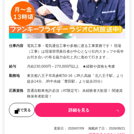
仕事内容
電気工事・電気通信工事や多種に渡る工事業務です！ 現場
（工事）は現場管理責任者が中心となり社内スタッフや長年
お付き合いの有る協力会社と共に進めて行きます…
給与
月給230,000円～270,000円以上 ★経験や資格を考慮
勤務地
東京都八王子市高倉町50-16（JR八高線「北八王子駅」より
徒歩14分、JR中央線「豊田駅」より徒歩20分）
応募資格
普通自動車免許必須（AT限定可） 未経験者大歓迎！ 関連資
格保有者歓迎！
詳細を見る
後で見る
更新日： 2026/07/09 掲載終了日： 2026/08/21