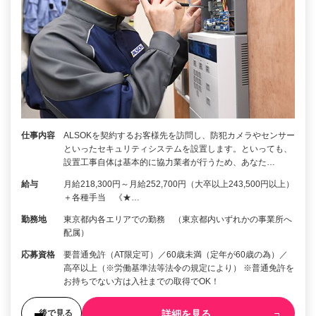
仕事内容
ALSOKを契約するお客様先を訪問し、防犯カメラやセンサー
といったセキュリティシステムを設置します。といっても、
設置工事自体は基本的に協力業者が行うため、あなた…
給与
月給218,300円～月給252,700円（大卒以上243,500円以上）
＋各種手当 《★…
勤務地
東京都内各エリアでの勤務 （東京都内いずれかの事業所へ
配属）
応募資格
要普通免許（AT限定可）／60歳未満（定年が60歳の為）／
高卒以上（※労働基準法等法令の規定により） ※普通免許を
お持ちでない方は入社までの取得でOK！
詳細を見る
後で見る