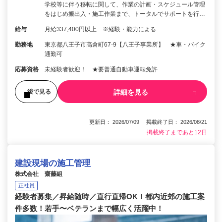
学校等に伴う移転に関して、作業の計画・スケジュール管理
をはじめ搬出入・施工作業まで、トータルでサポートを行…
給与
月給337,400円以上 ※経験・能力による
勤務地
東京都八王子市高倉町67-9【八王子事業所】 ★車・バイク
通勤可
応募資格
未経験者歓迎！ ★要普通自動車運転免許
詳細を見る
後で見る
更新日： 2026/07/09 掲載終了日： 2026/08/21
掲載終了まであと12日
建設現場の施工管理
株式会社 齋藤組
正社員
経験者募集／昇給随時／直行直帰OK！都内近郊の施工案
件多数！若手〜ベテランまで幅広く活躍中！