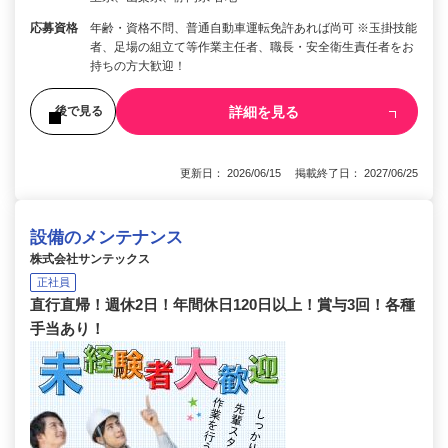
応募資格
年齢・資格不問、普通自動車運転免許あれば尚可 ※玉掛技能
者、足場の組立て等作業主任者、職長・安全衛生責任者をお
持ちの方大歓迎！
詳細を見る
後で見る
更新日： 2026/06/15 掲載終了日： 2027/06/25
設備のメンテナンス
株式会社サンテックス
正社員
直行直帰！週休2日！年間休日120日以上！賞与3回！各種
手当あり！