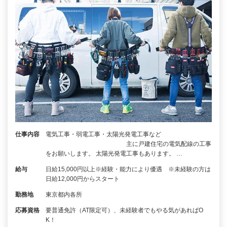
仕事内容
電気工事・弱電工事・太陽光発電工事など
主に戸建住宅の電気配線の工事
をお願いします。 太陽光発電工事もあります。 …
給与
日給15,000円以上※経験・能力により優遇 ※未経験の方は
日給12,000円からスタート
勤務地
東京都内各所
応募資格
要普通免許（AT限定可）、未経験者でもやる気があればO
K！