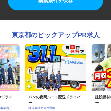
検索条件を保存
東京都のピックアップPR求人
4tドライ
パンの夜間ルート配送ドライバ
建設機
ー
ー