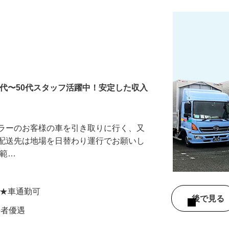
0代〜50代スタッフ活躍中！安定した収入
ーラーのお客様の車を引き取りに行く、又
。配送先は地場を日替わり運行でお願いし
更範…
 ★車通勤可
後で見