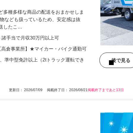
など多種多様な商品の配送をおまかせしま
送物なども扱っているため、安定感は抜
運送したこ…
残業＋諸手当で月収30万円以上可
16【高倉事業所】★マイカー・バイク通勤可
）、準中型免許以上（2tトラック運転でき
後で見
更新日： 2026/07/09 掲載終了日： 2026/08/21
掲載終了まであと13日