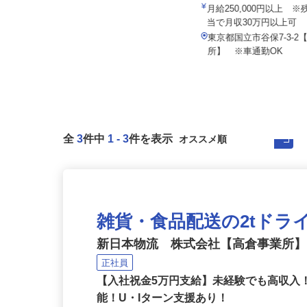
新日本物流 株式会社【国
株式会社 葛飾物流 本社
月給250,000円以上 
月給360,000円～400,000円＋交通
当で月収30万円以上可
費
東京都国立市谷保7-3-
東京都葛飾区奥戸3-7-3
所】 ※車通勤OK
全
3
件中
1
-
3
件を表示
雑貨・食品配送の2tドラ
新日本物流 株式会社【高倉事業所
正社員
【入社祝金5万円支給】未経験でも高収入