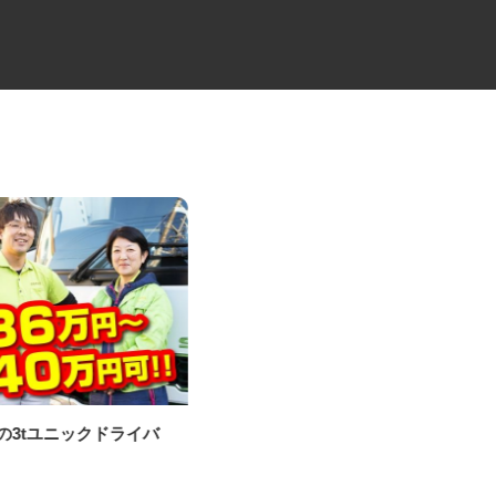
材の3tユニックドライバ
食品・雑貨などの2t・4tドライ
バー