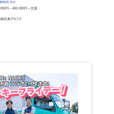
新日本物流 株式会社【国立事業所】
 葛飾物流 本社
月給250,000円以上 ※残業＋諸手
0,000円～400,000円＋交通
当で月収30万円以上可
東京都国立市谷保7-3-2【国立事業
葛飾区奥戸3-7-3
所】 ※車通勤OK