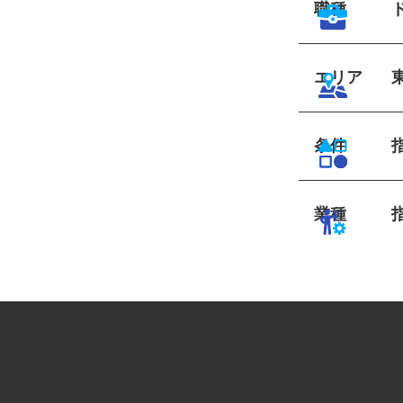
職種
エリア
条件
業種