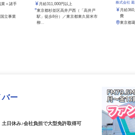
立事業所】
株式会社マスダ運輸
株式会社
※残業＋諸手
月給311,000円以上
月給36
東京都杉並区高井戸西（「高井戸
費
2【国立事業
駅」徒歩8分）／東京都東久留米市
柳...
東京都
イバー
】
！土日休み♪会社負担で大型免許取得可