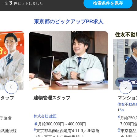
3
検索条件を保存
全
件ヒットしました
東京都のピックアップPR求人
スタッフ
建物管理スタッフ
マンショ
住友不動産建
15a
株式会社 建匠
律手当含
月給250
月給300,000円～400,000円
7,000円
西武池袋線
東京都葛飾区西亀有4-11-9／JR常磐
東京都品
..
線・東京メトロ千代田線「...
小山駅」