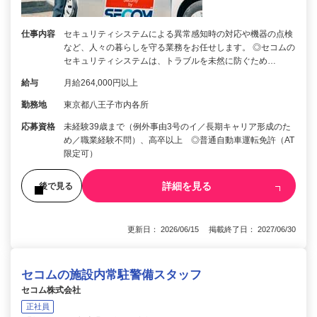
仕事内容
セキュリティシステムによる異常感知時の対応や機器の点検
など、人々の暮らしを守る業務をお任せします。 ◎セコムの
セキュリティシステムは、トラブルを未然に防ぐため…
給与
月給264,000円以上
勤務地
東京都八王子市内各所
応募資格
未経験39歳まで（例外事由3号のイ／長期キャリア形成のた
め／職業経験不問）、高卒以上 ◎普通自動車運転免許（AT
限定可）
詳細を見る
後で見る
更新日： 2026/06/15 掲載終了日： 2027/06/30
セコムの施設内常駐警備スタッフ
セコム株式会社
正社員