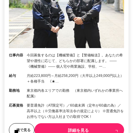
仕事内容
今回募集するのは【機械警備】と【警備輸送】。あなたの希
望や適性に応じて、どちらかの部署に配属します。 ――
《機械警備》―― 個人宅や商業施設、学校、一…
給与
月給223,800円～月給258,200円（大卒以上249,000円以上）
＋各種手当 《★…
勤務地
東京都内各エリアでの勤務 （東京都内いずれかの事業所へ
配属）
応募資格
要普通免許（AT限定可）／60歳未満（定年が60歳の為）／
高卒以上（※労働基準法等法令の規定により） ※普通免許を
お持ちでない方は入社までの取得でOK！
詳細を見る
後で見る