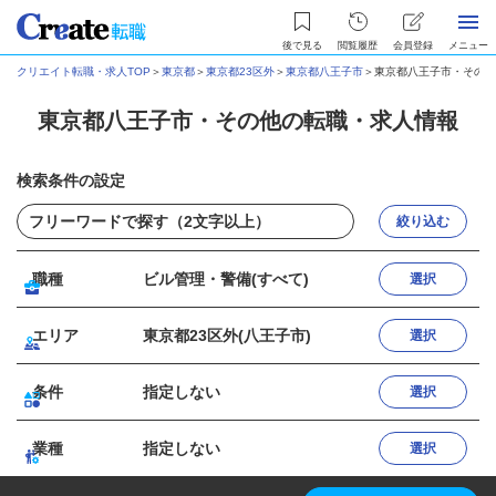
後で見る
閲覧履歴
会員登録
メニュー
クリエイト転職・求人TOP
＞
東京都
＞
東京都23区外
＞
東京都八王子市
＞
東京都八王子市・その他
東京都八王子市・その他の転職・求人情報
検索条件の設定
絞り込む
職種
ビル管理・警備(すべて)
選択
エリア
東京都23区外(八王子市)
選択
条件
指定しない
選択
業種
指定しない
選択