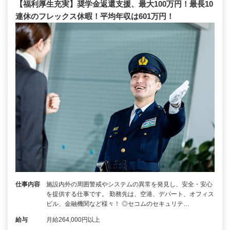
【福利厚生充実】奨学金返還支援、最大100万円！最長10
連休のフレックス休暇！平均年収は601万円！
仕事内容
施設内外の周囲警戒やシステムの異常を発見し、安全・安心
を提供する仕事です。 勤務先は、空港、デパート、オフィス
ビル、金融機関など様々！ ◎セコムのセキュリテ…
給与
月給264,000円以上