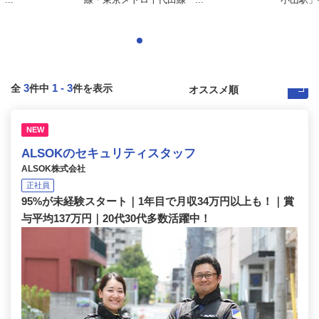
3
1
-
3
全
件中
件を表示
NEW
ALSOKのセキュリティスタッフ
ALSOK株式会社
正社員
95%が未経験スタート｜1年目で月収34万円以上も！｜賞
与平均137万円｜20代30代多数活躍中！