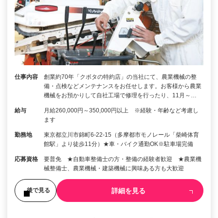
仕事内容
創業約70年「クボタの特約店」の当社にて、農業機械の整
備・点検などメンテナンスをお任せします。お客様から農業
機械をお預かりして自社工場で修理を行ったり、11月～…
給与
月給260,000円～350,000円以上 ※経験・年齢など考慮し
ます
勤務地
東京都立川市錦町6-22-15（多摩都市モノレール「柴崎体育
館駅」より徒歩11分）★車・バイク通勤OK※駐車場完備
応募資格
要普免 ★自動車整備士の方・整備の経験者歓迎 ★農業機
械整備士、農業機械・建築機械に興味ある方も大歓迎
詳細を見る
後で見る