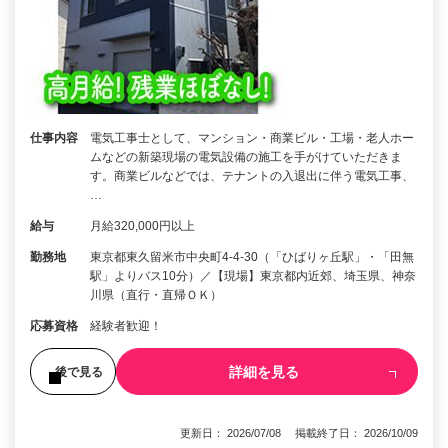
仕事内容
電気工事士として、マンション・商業ビル・工場・老人ホー
ムなどの新築現場の電気設備の施工を手がけていただきま
す。商業ビルなどでは、テナントの入退出に伴う電気工事、
…
給与
月給320,000円以上
勤務地
東京都東久留米市中央町4-4-30（「ひばりヶ丘駅」・「田無
駅」よりバス10分）／【現場】東京都内近郊、埼玉県、神奈
川県（直行・直帰ＯＫ）
応募資格
経験者歓迎！
詳細を見る
後で見る
更新日： 2026/07/08 掲載終了日： 2026/10/09