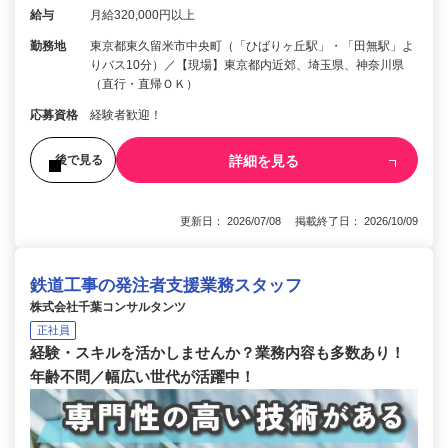
給与
月給320,000円以上
勤務地
東京都東久留米市中央町（「ひばりヶ丘駅」・「田無駅」よ
りバス10分）／【現場】東京都内近郊、埼玉県、神奈川県
（直行・直帰ＯＫ）
応募資格
経験者歓迎！
詳細を見る
後で見る
更新日： 2026/07/08 掲載終了日： 2026/10/09
鉄道工事の発注者支援業務スタッフ
株式会社千葉コンサルタンツ
正社員
経験・スキルを活かしませんか？業務内容も多数あり！
年齢不問／幅広い世代が活躍中！