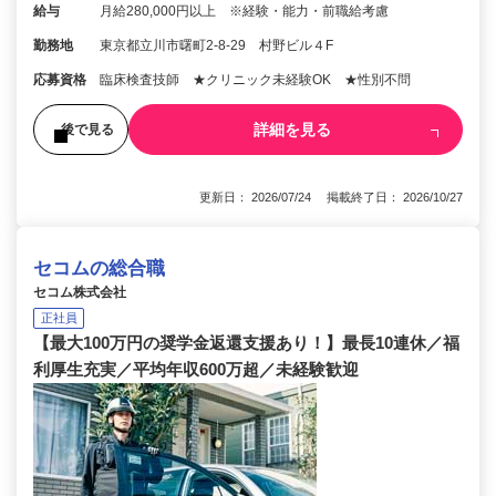
給与
月給280,000円以上 ※経験・能力・前職給考慮
勤務地
東京都立川市曙町2-8-29 村野ビル４F
応募資格
臨床検査技師 ★クリニック未経験OK ★性別不問
詳細を見る
後で見る
更新日： 2026/07/24 掲載終了日： 2026/10/27
セコムの総合職
セコム株式会社
正社員
【最大100万円の奨学金返還支援あり！】最長10連休／福
利厚生充実／平均年収600万超／未経験歓迎