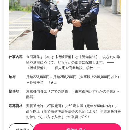
仕事内容
今回募集するのは【機械警備】と【警備輸送】。あなたの希
望や適性に応じて、どちらかの部署に配属します。 ――
《機械警備》―― 個人宅や商業施設、学校、一…
給与
月給223,800円～月給258,200円（大卒以上249,000円以上）
＋各種手当 《★…
勤務地
東京都内各エリアでの勤務 （東京都内いずれかの事業所へ
配属）
応募資格
要普通免許（AT限定可）／60歳未満（定年が60歳の為）／
高卒以上（※労働基準法等法令の規定により） ※普通免許を
お持ちでない方は入社までの取得でOK！