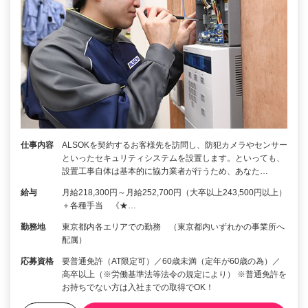
仕事内容
ALSOKを契約するお客様先を訪問し、防犯カメラやセンサー
といったセキュリティシステムを設置します。といっても、
設置工事自体は基本的に協力業者が行うため、あなた…
給与
月給218,300円～月給252,700円（大卒以上243,500円以上）
＋各種手当 《★…
勤務地
東京都内各エリアでの勤務 （東京都内いずれかの事業所へ
配属）
応募資格
要普通免許（AT限定可）／60歳未満（定年が60歳の為）／
高卒以上（※労働基準法等法令の規定により） ※普通免許を
お持ちでない方は入社までの取得でOK！