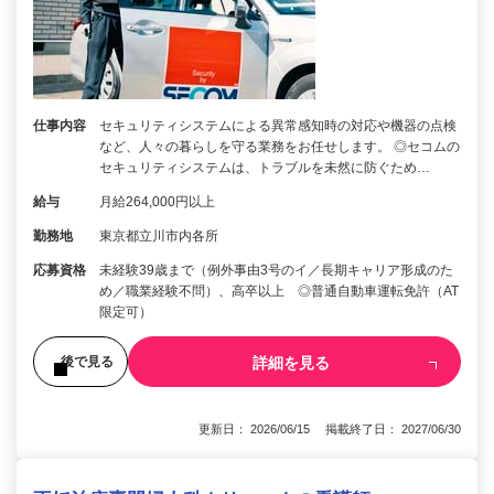
仕事内容
セキュリティシステムによる異常感知時の対応や機器の点検
など、人々の暮らしを守る業務をお任せします。 ◎セコムの
セキュリティシステムは、トラブルを未然に防ぐため…
給与
月給264,000円以上
勤務地
東京都立川市内各所
応募資格
未経験39歳まで（例外事由3号のイ／長期キャリア形成のた
め／職業経験不問）、高卒以上 ◎普通自動車運転免許（AT
限定可）
詳細を見る
後で見る
更新日： 2026/06/15 掲載終了日： 2027/06/30