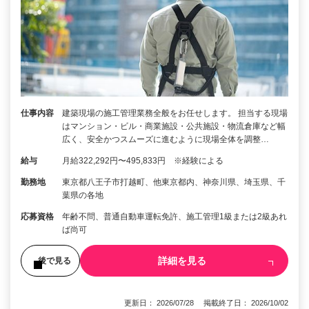
仕事内容
建築現場の施工管理業務全般をお任せします。 担当する現場
はマンション・ビル・商業施設・公共施設・物流倉庫など幅
広く、安全かつスムーズに進むように現場全体を調整…
給与
月給322,292円〜495,833円 ※経験による
勤務地
東京都八王子市打越町、他東京都内、神奈川県、埼玉県、千
葉県の各地
応募資格
年齢不問、普通自動車運転免許、施工管理1級または2級あれ
ば尚可
詳細を見る
後で見る
更新日： 2026/07/28 掲載終了日： 2026/10/02