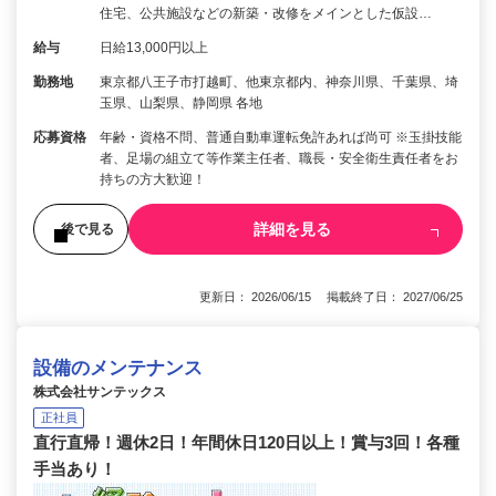
住宅、公共施設などの新築・改修をメインとした仮設…
給与
日給13,000円以上
勤務地
東京都八王子市打越町、他東京都内、神奈川県、千葉県、埼
玉県、山梨県、静岡県 各地
応募資格
年齢・資格不問、普通自動車運転免許あれば尚可 ※玉掛技能
者、足場の組立て等作業主任者、職長・安全衛生責任者をお
持ちの方大歓迎！
詳細を見る
後で見る
更新日： 2026/06/15 掲載終了日： 2027/06/25
設備のメンテナンス
株式会社サンテックス
正社員
直行直帰！週休2日！年間休日120日以上！賞与3回！各種
手当あり！