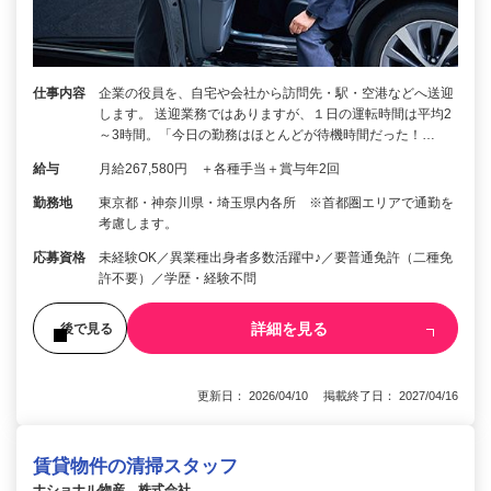
仕事内容
企業の役員を、自宅や会社から訪問先・駅・空港などへ送迎
します。 送迎業務ではありますが、１日の運転時間は平均2
～3時間。「今日の勤務はほとんどが待機時間だった！…
給与
月給267,580円 ＋各種手当＋賞与年2回
勤務地
東京都・神奈川県・埼玉県内各所 ※首都圏エリアで通勤を
考慮します。
応募資格
未経験OK／異業種出身者多数活躍中♪／要普通免許（二種免
許不要）／学歴・経験不問
詳細を見る
後で見る
更新日： 2026/04/10 掲載終了日： 2027/04/16
賃貸物件の清掃スタッフ
ナショナル物産 株式会社