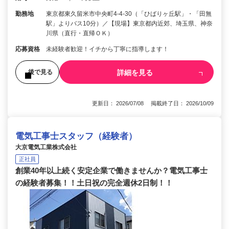
勤務地
東京都東久留米市中央町4-4-30（「ひばりヶ丘駅」・「田無
駅」よりバス10分）／【現場】東京都内近郊、埼玉県、神奈
川県（直行・直帰ＯＫ）
応募資格
未経験者歓迎！イチから丁寧に指導します！
詳細を見る
後で見る
更新日： 2026/07/08 掲載終了日： 2026/10/09
電気工事士スタッフ（経験者）
大京電気工業株式会社
正社員
創業40年以上続く安定企業で働きませんか？電気工事士
の経験者募集！！土日祝の完全週休2日制！！