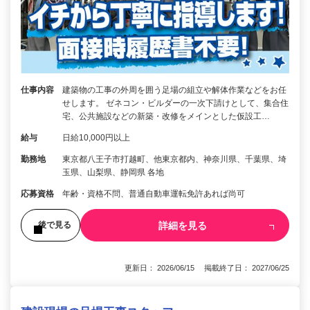
仕事内容
建築物の工事の外周を囲う足場の組立や解体作業などをお任
せします。 ゼネコン・ビルダーの一次下請けとして、集合住
宅、公共施設などの新築・改修をメインとした仮設工…
給与
日給10,000円以上
勤務地
東京都八王子市打越町、他東京都内、神奈川県、千葉県、埼
玉県、山梨県、静岡県 各地
応募資格
年齢・資格不問、普通自動車運転免許あれば尚可
詳細を見る
後で見る
更新日： 2026/06/15 掲載終了日： 2027/06/25