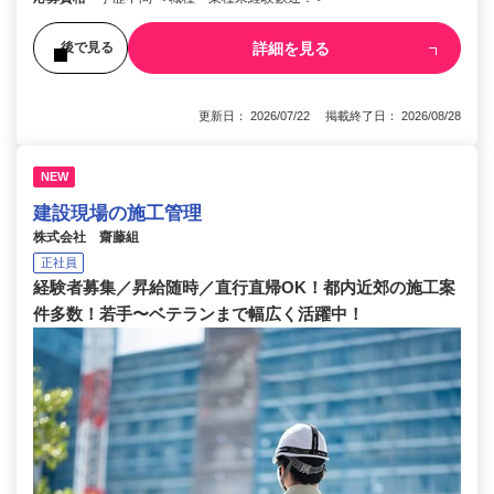
詳細を見る
後で見る
更新日： 2026/07/22 掲載終了日： 2026/08/28
NEW
建設現場の施工管理
株式会社 齋藤組
正社員
経験者募集／昇給随時／直行直帰OK！都内近郊の施工案
件多数！若手〜ベテランまで幅広く活躍中！