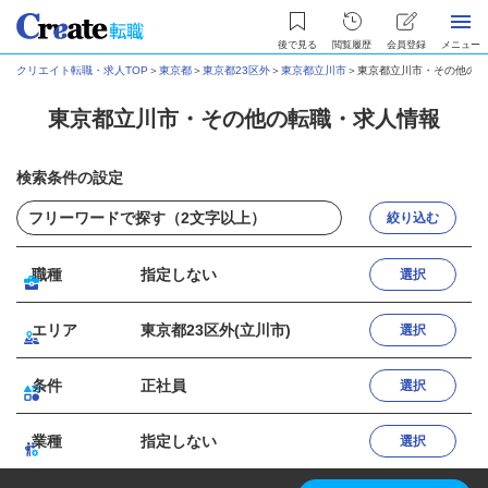
後で見る
閲覧履歴
会員登録
メニュー
クリエイト転職・求人TOP
＞
東京都
＞
東京都23区外
＞
東京都立川市
＞
東京都立川市・その他の転
東京都立川市・その他の転職・求人情報
検索条件の設定
絞り込む
職種
指定しない
選択
エリア
東京都23区外(立川市)
選択
条件
正社員
選択
業種
指定しない
選択