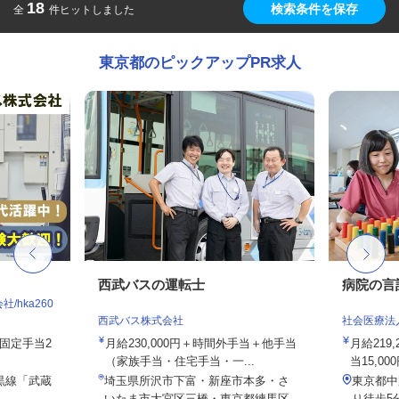
18
検索条件を保存
全
件ヒットしました
東京都のピックアップPR求人
西武バスの運転士
病院の言
hka260
西武バス株式会社
社会医療法
務固定手当2
月給230,000円＋時間外手当＋他手当
月給219
（家族手当・住宅手当・一...
当15,00
黒線「武蔵
埼玉県所沢市下富・新座市本多・さ
東京都中
いたま市大宮区三橋・東京都練馬区...
り徒歩5