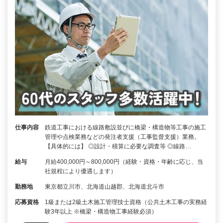
仕事内容
鉄道工事における線路敷設並びに橋梁・構造物等工事の施工
管理や点検業務などの発注者支援（工事監督支援）業務。
【具体的には】 ◎設計・積算に必要な調査等 ◎線路…
給与
月給400,000円～800,000円（経験・資格・年齢に応じ、当
社規程により優遇します）
勤務地
東京都立川市、北海道山越郡、北海道北斗市
応募資格
1級または2級土木施工管理技士資格（公共土木工事の実務経
験3年以上 ※橋梁・構造物工事経験必須）