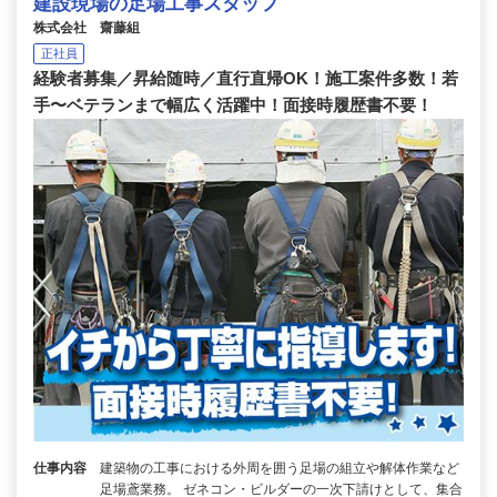
建設現場の足場工事スタッフ
株式会社 齋藤組
正社員
経験者募集／昇給随時／直行直帰OK！施工案件多数！若
手〜ベテランまで幅広く活躍中！面接時履歴書不要！
仕事内容
建築物の工事における外周を囲う足場の組立や解体作業など
足場鳶業務。 ゼネコン・ビルダーの一次下請けとして、集合