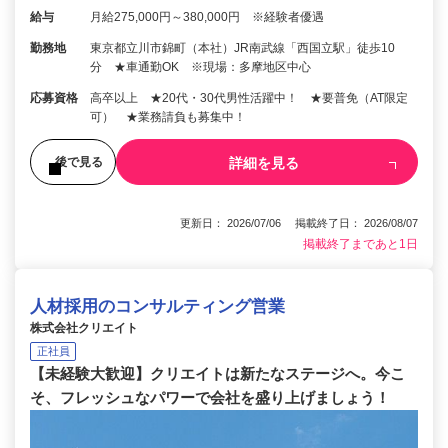
給与
月給275,000円～380,000円 ※経験者優遇
勤務地
東京都立川市錦町（本社）JR南武線「西国立駅」徒歩10
分 ★車通勤OK ※現場：多摩地区中心
応募資格
高卒以上 ★20代・30代男性活躍中！ ★要普免（AT限定
可） ★業務請負も募集中！
詳細を見る
後で見る
更新日： 2026/07/06 掲載終了日： 2026/08/07
掲載終了まであと1日
人材採用のコンサルティング営業
株式会社クリエイト
正社員
【未経験大歓迎】クリエイトは新たなステージへ。今こ
そ、フレッシュなパワーで会社を盛り上げましょう！