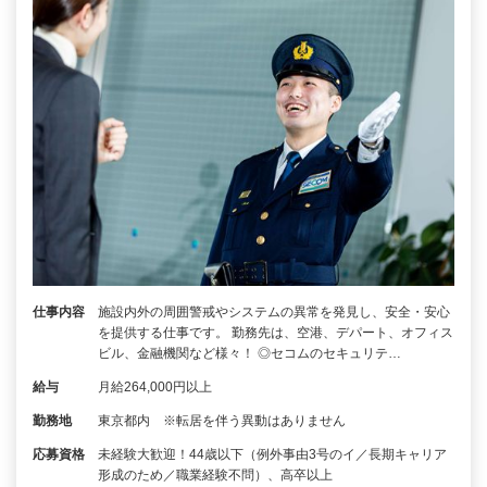
仕事内容
施設内外の周囲警戒やシステムの異常を発見し、安全・安心
を提供する仕事です。 勤務先は、空港、デパート、オフィス
ビル、金融機関など様々！ ◎セコムのセキュリテ…
給与
月給264,000円以上
勤務地
東京都内 ※転居を伴う異動はありません
応募資格
未経験大歓迎！44歳以下（例外事由3号のイ／長期キャリア
形成のため／職業経験不問）、高卒以上