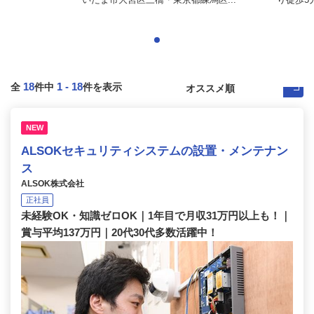
18
1
-
18
全
件中
件を表示
NEW
ALSOKセキュリティシステムの設置・メンテナン
ス
ALSOK株式会社
正社員
未経験OK・知識ゼロOK｜1年目で月収31万円以上も！｜
賞与平均137万円｜20代30代多数活躍中！