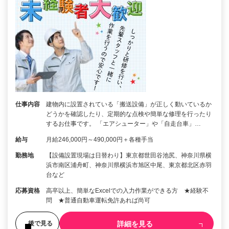
仕事内容
建物内に設置されている「搬送設備」が正しく動いているか
どうかを確認したり、定期的な点検や簡単な修理を行ったり
するお仕事です。 「エアシューター」や「自走台車」…
給与
月給246,000円～490,000円＋各種手当
勤務地
【設備設置現場は日替わり】東京都世田谷池尻、神奈川県横
浜市南区浦舟町、神奈川県横浜市旭区中尾、東京都北区赤羽
台など
応募資格
高卒以上、簡単なExcelでの入力作業ができる方 ★経験不
問 ★普通自動車運転免許あれば尚可
詳細を見る
後で見る