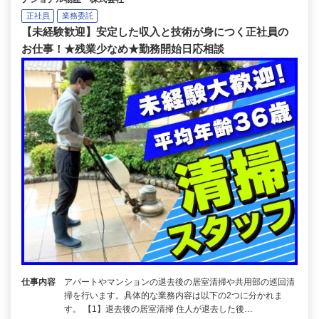
正社員
業務委託
【未経験歓迎】安定した収入と技術が身につく正社員の
お仕事！★残業少なめ★勤務開始日応相談
仕事内容
アパートやマンションの退去後の居室清掃や共用部の巡回清
掃を行います。具体的な業務内容は以下の2つに分かれま
す。 【1】退去後の居室清掃 住人が退去した後…