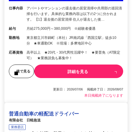
仕事内容
アパートやマンションの退去後の居室清掃や共用部の巡回清
掃を行います。具体的な業務内容は以下の2つに分かれま
す。 【1】退去後の居室清掃 住人が退去した後…
給与
月給275,000円～380,000円 ※経験者優遇
勤務地
東京都立川市錦町（本社）JR南武線「西国立駅」徒歩10
分 ★車通勤OK ※現場：多摩地区中心
応募資格
高卒以上 ★20代・30代男性活躍中！ ★要普免（AT限定
可） ★業務請負も募集中！
詳細を見る
後で見る
更新日： 2026/07/06 掲載終了日： 2026/08/07
本日掲載終了になります
普通自動車の軽配送ドライバー
有限会社 日軽急送
業務委託