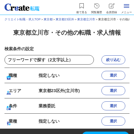
後で見る
閲覧履歴
会員登録
メニュー
クリエイト転職・求人TOP
＞
東京都
＞
東京都23区外
＞
東京都立川市
＞
東京都立川市・その他の転
東京都立川市・その他の転職・求人情報
検索条件の設定
絞り込む
職種
指定しない
選択
エリア
東京都23区外(立川市)
選択
条件
業務委託
選択
業種
指定しない
選択