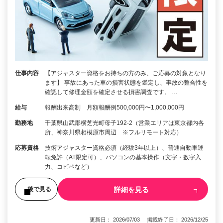
仕事内容
【アジャスター資格をお持ちの方のみ、ご応募の対象となり
ます】 事故にあった車の損害状態を鑑定し、事故の整合性を
確認して修理金額を確定させる損害調査です。 …
給与
報酬出来高制 月額報酬例500,000円〜1,000,000円
勤務地
千葉県山武郡横芝光町母子192-2（営業エリアは東京都内各
所、神奈川県相模原市周辺 ※フルリモート対応）
応募資格
技術アジャスター資格必須（経験3年以上）、普通自動車運
転免許（AT限定可）、パソコンの基本操作（文字・数字入
力、コピペなど）
詳細を見る
後で見る
更新日： 2026/07/03 掲載終了日： 2026/12/25