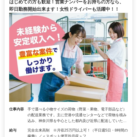
はじめての方も歓迎！営業ナンバーをお持ちの方なら、
即日勤務開始出来ます！女性ドライバーも活躍中！！
仕事内容
手で運べる小物サイズの荷物（野菜・果物、電子部品など）
の配送業務です。主に空港や流通センターなどで荷物を積み
込み、神奈川県を中心とした都内及び近県に配送していた…
給与
完全出来高制 ※月収25万円以上可！（平日週5日・8時間の
稼働）／＜スポット便平均月収＞フ…