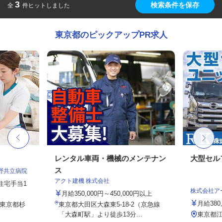
3
検索条件を保存
全
件ヒットしました
東京都のピックアップPR求人
レンタル車両・機械のメンテナン
大型セル
ス
野共立病院
アクト建機 株式会社
）住宅手当1
株式会社ア
月給350,000円～450,000円以上
月給380,
／東京都杉
東京都大田区大森東5-18-2（京急線
「大森町駅」より徒歩13分...
東京都江東