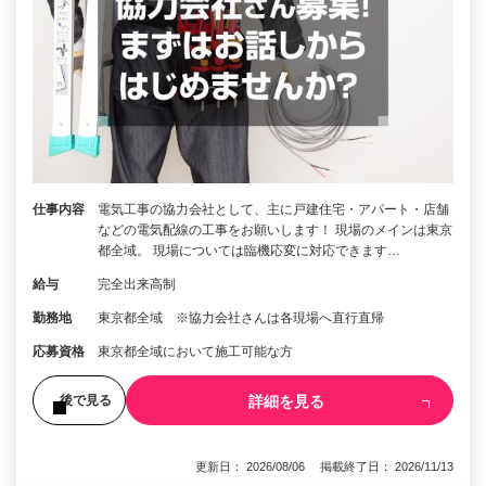
仕事内容
電気工事の協力会社として、主に戸建住宅・アパート・店舗
などの電気配線の工事をお願いします！ 現場のメインは東京
都全域。 現場については臨機応変に対応できます…
給与
完全出来高制
勤務地
東京都全域 ※協力会社さんは各現場へ直行直帰
応募資格
東京都全域において施工可能な方
詳細を見る
後で見る
更新日： 2026/08/06 掲載終了日： 2026/11/13