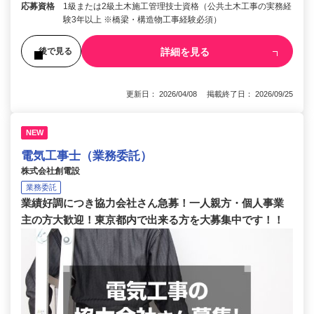
応募資格
1級または2級土木施工管理技士資格（公共土木工事の実務経
験3年以上 ※橋梁・構造物工事経験必須）
詳細を見る
後で見る
更新日： 2026/04/08 掲載終了日： 2026/09/25
NEW
電気工事士（業務委託）
株式会社創電設
業務委託
業績好調につき協力会社さん急募！一人親方・個人事業
主の方大歓迎！東京都内で出来る方を大募集中です！！