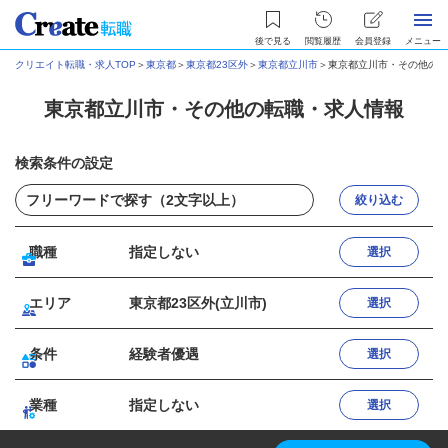
後で見る
閲覧履歴
会員登録
メニュー
クリエイト転職・求人TOP
＞
東京都
＞
東京都23区外
＞
東京都立川市
＞
東京都立川市・その他の転
東京都立川市・その他の転職・求人情報
検索条件の設定
絞り込む
職種
指定しない
選択
エリア
東京都23区外(立川市)
選択
条件
経験者優遇
選択
業種
指定しない
選択