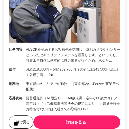
仕事内容
ALSOKを契約するお客様先を訪問し、防犯カメラやセンサー
といったセキュリティシステムを設置します。といっても、
設置工事自体は基本的に協力業者が行うため、あなた…
給与
月給218,300円～月給252,700円（大卒以上243,500円以上）
＋各種手当 《★…
勤務地
東京都内各エリアでの勤務 （東京都内いずれかの事業所へ
配属）
応募資格
要普通免許（AT限定可）／60歳未満（定年が60歳の為）／
高卒以上（※労働基準法等法令の規定により） ※普通免許を
お持ちでない方は入社までの取得でOK！
詳細を見る
後で見る