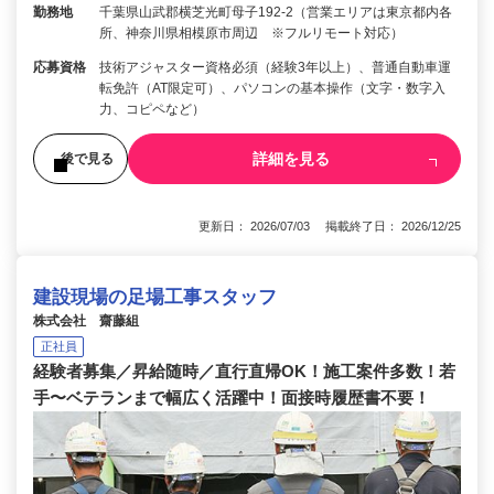
勤務地
千葉県山武郡横芝光町母子192-2（営業エリアは東京都内各
所、神奈川県相模原市周辺 ※フルリモート対応）
応募資格
技術アジャスター資格必須（経験3年以上）、普通自動車運
転免許（AT限定可）、パソコンの基本操作（文字・数字入
力、コピペなど）
詳細を見る
後で見る
更新日： 2026/07/03 掲載終了日： 2026/12/25
建設現場の足場工事スタッフ
株式会社 齋藤組
正社員
経験者募集／昇給随時／直行直帰OK！施工案件多数！若
手〜ベテランまで幅広く活躍中！面接時履歴書不要！