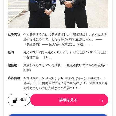
仕事内容
今回募集するのは【機械警備】と【警備輸送】。あなたの希
望や適性に応じて、どちらかの部署に配属します。 ――
《機械警備》―― 個人宅や商業施設、学校、一…
給与
月給223,800円～月給258,200円（大卒以上249,000円以上）
＋各種手当 《★…
勤務地
東京都内各エリアでの勤務 （東京都内いずれかの事業所へ
配属）
応募資格
要普通免許（AT限定可）／60歳未満（定年が60歳の為）／
高卒以上（※労働基準法等法令の規定により） ※普通免許を
お持ちでない方は入社までの取得でOK！
詳細を見る
後で見る