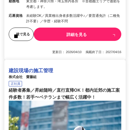
勤務地
東京都・神奈川県・埼玉県内各所 ※首都圏エリアで通勤を
考慮します。
応募資格
未経験OK／異業種出身者多数活躍中♪／要普通免許（二種免
許不要）／学歴・経験不問
詳細を見る
後で見る
更新日： 2026/04/10 掲載終了日： 2027/04/16
建設現場の施工管理
株式会社 齋藤組
正社員
経験者募集／昇給随時／直行直帰OK！都内近郊の施工案
件多数！若手〜ベテランまで幅広く活躍中！