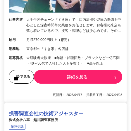
仕事内容
大手牛丼チェーン『すき家』で、店内清掃や翌日の準備を中
心とした深夜時間帯の業務をお任せします。お客様の来店も
落ち着いているので、接客・調理などは少なめです。その…
給与
月収270,000円以上（想定）
勤務地
東京都の「すき家」各店舗
応募資格
未経験者大歓迎 ■年齢・転職回数・ブランクなど一切不問
（40～50代で入社した人も多数！） ■高卒以上
詳細を見る
後で見る
更新日： 2026/04/17 掲載終了日： 2027/04/23
損害調査会社の技術アジャスター
株式会社八車 越川調査事務所
業務委託