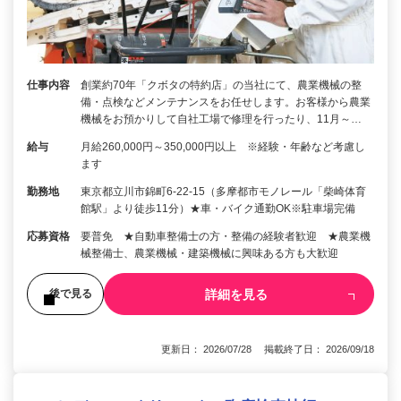
仕事内容
創業約70年「クボタの特約店」の当社にて、農業機械の整
備・点検などメンテナンスをお任せします。お客様から農業
機械をお預かりして自社工場で修理を行ったり、11月～…
給与
月給260,000円～350,000円以上 ※経験・年齢など考慮し
ます
勤務地
東京都立川市錦町6-22-15（多摩都市モノレール「柴崎体育
館駅」より徒歩11分）★車・バイク通勤OK※駐車場完備
応募資格
要普免 ★自動車整備士の方・整備の経験者歓迎 ★農業機
械整備士、農業機械・建築機械に興味ある方も大歓迎
詳細を見る
後で見る
更新日： 2026/07/28 掲載終了日： 2026/09/18