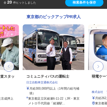
20
検索条件を保存
全
件ヒットしました
東京都のピックアップPR求人
検査スタッ
コミュニティバスの運転士
弱電ケー
日立自動車交通株式会社
月給300,000円以上（1年間の給与補
株式会社 
填）
月給26
1（京成押上
東京都足立区綾瀬6-11-22（JR・東京
.
メトロ千代田線「綾瀬駅...
東京都葛飾