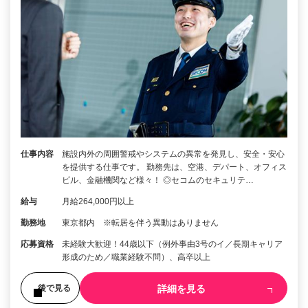
仕事内容
施設内外の周囲警戒やシステムの異常を発見し、安全・安心
を提供する仕事です。 勤務先は、空港、デパート、オフィス
ビル、金融機関など様々！ ◎セコムのセキュリテ…
給与
月給264,000円以上
勤務地
東京都内 ※転居を伴う異動はありません
応募資格
未経験大歓迎！44歳以下（例外事由3号のイ／長期キャリア
形成のため／職業経験不問）、高卒以上
詳細を見る
後で見る