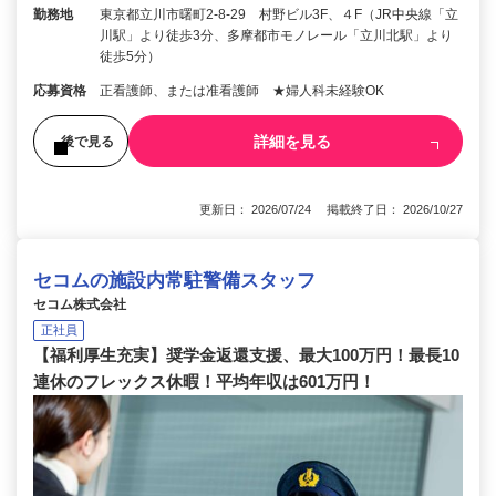
勤務地
東京都立川市曙町2-8-29 村野ビル3F、４F（JR中央線「立
川駅」より徒歩3分、多摩都市モノレール「立川北駅」より
徒歩5分）
応募資格
正看護師、または准看護師 ★婦人科未経験OK
詳細を見る
後で見る
更新日： 2026/07/24 掲載終了日： 2026/10/27
セコムの施設内常駐警備スタッフ
セコム株式会社
正社員
【福利厚生充実】奨学金返還支援、最大100万円！最長10
連休のフレックス休暇！平均年収は601万円！