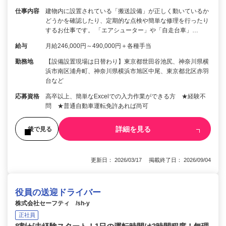
仕事内容
建物内に設置されている「搬送設備」が正しく動いているか
どうかを確認したり、定期的な点検や簡単な修理を行ったり
するお仕事です。 「エアシューター」や「自走台車」…
給与
月給246,000円～490,000円＋各種手当
勤務地
【設備設置現場は日替わり】東京都世田谷池尻、神奈川県横
浜市南区浦舟町、神奈川県横浜市旭区中尾、東京都北区赤羽
台など
応募資格
高卒以上、簡単なExcelでの入力作業ができる方 ★経験不
問 ★普通自動車運転免許あれば尚可
詳細を見る
後で見る
更新日： 2026/03/17 掲載終了日： 2026/09/04
役員の送迎ドライバー
株式会社セーフティ /sh-y
正社員