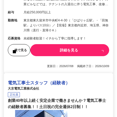
業ビルなどでは、テナントの入退出に伴う電気工事、改修…
給与
月給250,000円以上
勤務地
東京都東久留米市中央町4-4-30（「ひばりヶ丘駅」・「田無
駅」よりバス10分）／【現場】東京都内近郊、埼玉県、神奈
川県（直行・直帰ＯＫ）
応募資格
未経験者歓迎！イチから丁寧に指導します！
詳細を見る
後で見る
更新日： 2026/07/08 掲載終了日： 2026/10/09
電気工事士スタッフ（経験者）
大京電気工業株式会社
正社員
創業40年以上続く安定企業で働きませんか？電気工事士
の経験者募集！！土日祝の完全週休2日制！！