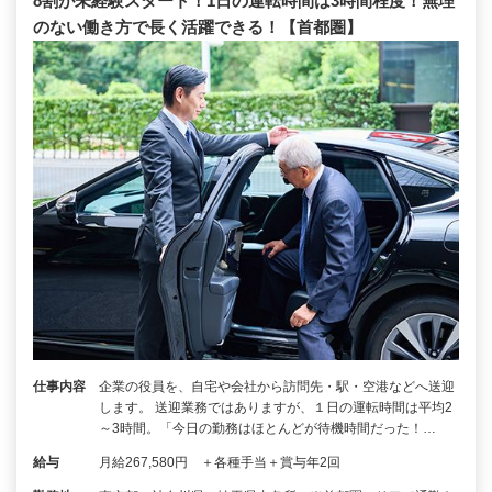
8割が未経験スタート！1日の運転時間は3時間程度！無理
のない働き方で長く活躍できる！【首都圏】
仕事内容
企業の役員を、自宅や会社から訪問先・駅・空港などへ送迎
します。 送迎業務ではありますが、１日の運転時間は平均2
～3時間。「今日の勤務はほとんどが待機時間だった！…
給与
月給267,580円 ＋各種手当＋賞与年2回