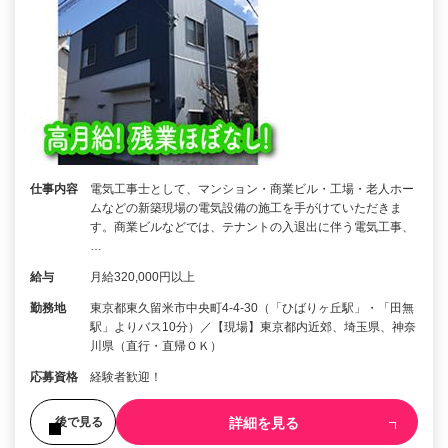
仕事内容
電気工事士として、マンション・商業ビル・工場・老人ホー
ムなどの新築現場の電気設備の施工を手がけていただきま
す。商業ビルなどでは、テナントの入退出に伴う電気工事、
…
給与
月給320,000円以上
勤務地
東京都東久留米市中央町4-4-30（「ひばりヶ丘駅」・「田無
駅」よりバス10分）／【現場】東京都内近郊、埼玉県、神奈
川県（直行・直帰ＯＫ）
応募資格
経験者歓迎！
詳細を見る
後で見る