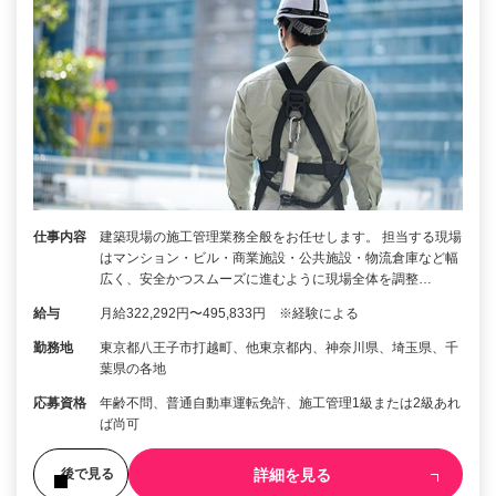
仕事内容
建築現場の施工管理業務全般をお任せします。 担当する現場
はマンション・ビル・商業施設・公共施設・物流倉庫など幅
広く、安全かつスムーズに進むように現場全体を調整…
給与
月給322,292円〜495,833円 ※経験による
勤務地
東京都八王子市打越町、他東京都内、神奈川県、埼玉県、千
葉県の各地
応募資格
年齢不問、普通自動車運転免許、施工管理1級または2級あれ
ば尚可
詳細を見る
後で見る