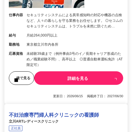
仕事内容
セキュリティシステムによる異常感知時の対応や機器の点検
など、人々の暮らしを守る業務をお任せします。 ◎セコムの
セキュリティシステムは、トラブルを未然に防ぐため…
給与
月給264,000円以上
勤務地
東京都立川市内各所
応募資格
未経験39歳まで（例外事由3号のイ／長期キャリア形成のた
め／職業経験不問）、高卒以上 ◎普通自動車運転免許（AT
限定可）
詳細を見る
後で見る
更新日： 2026/06/15 掲載終了日： 2027/06/30
不妊治療専門婦人科クリニックの看護師
立川ARTレディースクリニック
正社員