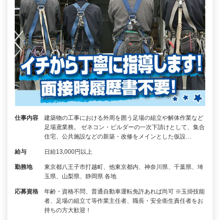
仕事内容
建築物の工事における外周を囲う足場の組立や解体作業など
足場鳶業務。 ゼネコン・ビルダーの一次下請けとして、集合
住宅、公共施設などの新築・改修をメインとした仮設…
給与
日給13,000円以上
勤務地
東京都八王子市打越町、他東京都内、神奈川県、千葉県、埼
玉県、山梨県、静岡県 各地
応募資格
年齢・資格不問、普通自動車運転免許あれば尚可 ※玉掛技能
者、足場の組立て等作業主任者、職長・安全衛生責任者をお
持ちの方大歓迎！