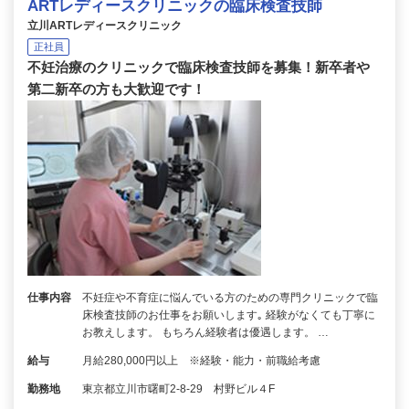
ARTレディースクリニックの臨床検査技師
立川ARTレディースクリニック
正社員
不妊治療のクリニックで臨床検査技師を募集！新卒者や
第二新卒の方も大歓迎です！
仕事内容
不妊症や不育症に悩んでいる方のための専門クリニックで臨
床検査技師のお仕事をお願いします｡ 経験がなくても丁寧に
お教えします。 もちろん経験者は優遇します。 …
給与
月給280,000円以上 ※経験・能力・前職給考慮
勤務地
東京都立川市曙町2-8-29 村野ビル４F