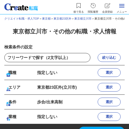
後で見る
閲覧履歴
会員登録
メニュー
クリエイト転職・求人TOP
＞
東京都
＞
東京都23区外
＞
東京都立川市
＞
東京都立川市・その他の転
東京都立川市・その他の転職・求人情報
検索条件の設定
絞り込む
職種
指定しない
選択
エリア
東京都23区外(立川市)
選択
条件
歩合/出来高制
選択
業種
指定しない
選択