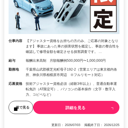
仕事内容
【アジャスター資格をお持ちの方のみ、ご応募の対象となり
ます】 事故にあった車の損害状態を鑑定し、事故の整合性を
確認して修理金額を確定させる損害調査です。 …
給与
報酬出来高制 月額報酬例500,000円〜1,000,000円
勤務地
千葉県山武郡横芝光町母子192-2（営業エリアは東京都内各
所、神奈川県相模原市周辺 ※フルリモート対応）
応募資格
技術アジャスター資格必須（経験3年以上）、普通自動車運
転免許（AT限定可）、パソコンの基本操作（文字・数字入
力、コピペなど）
詳細を見る
後で見る
更新日： 2026/07/03 掲載終了日： 2026/12/25