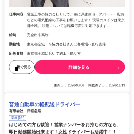
仕事内容
電気工事の協力会社として、主に戸建住宅・アパート・店舗
などの電気配線の工事をお願いします！ 現場のメインは東京
都全域。 現場については臨機応変に対応できます…
給与
完全出来高制
勤務地
東京都全域 ※協力会社さんは各現場へ直行直帰
応募資格
東京都全域において施工可能な方
詳細を見る
後で見る
更新日： 2026/08/06 掲載終了日： 2026/11/13
普通自動車の軽配送ドライバー
有限会社 日軽急送
業務委託
はじめての方も歓迎！営業ナンバーをお持ちの方なら、
即日勤務開始出来ます！女性ドライバーも活躍中！！