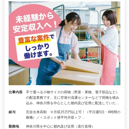
仕事内容
手で運べる小物サイズの荷物（野菜・果物、電子部品など）
の配送業務です。主に空港や流通センターなどで荷物を積み
込み、神奈川県を中心とした都内及び近県に配送していた…
給与
完全出来高制 ※月収25万円以上可！（平日週5日・8時間の
稼働）／＜スポット便平均月収＞フ…
勤務地
神奈川県を中心に都内及び近県（直行直帰）