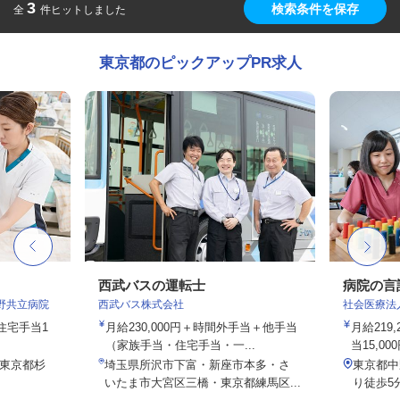
3
検索条件を保存
全
件ヒットしました
東京都のピックアップPR求人
西武バスの運転士
病院の言
野共立病院
西武バス株式会社
社会医療法
）住宅手当1
月給230,000円＋時間外手当＋他手当
月給219
（家族手当・住宅手当・一...
当15,00
／東京都杉
埼玉県所沢市下富・新座市本多・さ
東京都中
いたま市大宮区三橋・東京都練馬区...
り徒歩5