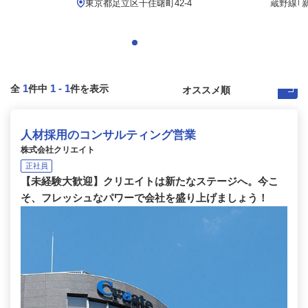
.
東京都足立区千住曙町42-4
蔵野線｢新
1
1
-
1
全
件中
件を表示
人材採用のコンサルティング営業
株式会社クリエイト
正社員
【未経験大歓迎】クリエイトは新たなステージへ。今こ
そ、フレッシュなパワーで会社を盛り上げましょう！