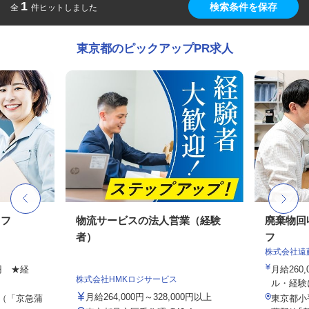
1
検索条件を保存
全
件ヒットしました
東京都のピックアップPR求人
ッフ
物流サービスの法人営業（経験
廃棄物回
者）
フ
株式会社遠
0円 ★経
月給260,
株式会社HMKロジサービス
ル・経験
月給264,000円～328,000円以上
6（「京急蒲
東京都小平