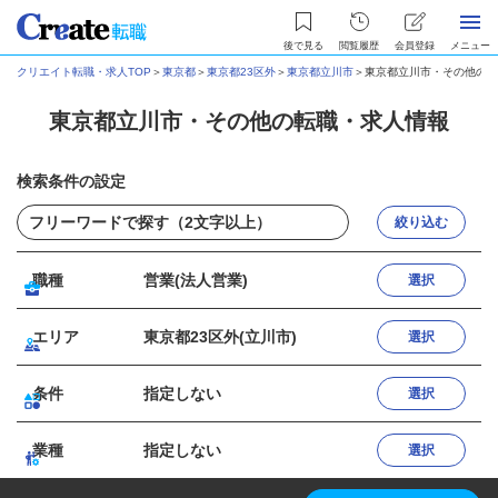
後で見る
閲覧履歴
会員登録
メニュー
クリエイト転職・求人TOP
＞
東京都
＞
東京都23区外
＞
東京都立川市
＞
東京都立川市・その他の転
東京都立川市・その他の転職・求人情報
検索条件の設定
絞り込む
職種
営業(法人営業)
選択
エリア
東京都23区外(立川市)
選択
条件
指定しない
選択
業種
指定しない
選択