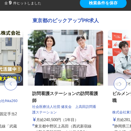
9
検索条件を保存
全
件ヒットしました
東京都のピックアップPR求人
訪問看護ステーションの訪問看護
ビルメン
師
職
hka260
社会医療法人社団 健友会 上高田訪問看
護ステーション
株式会社東
務固定手当2
月給240,500円（1年目）
月給281
黒線「武蔵
東京都中野区上高田（西武新宿線
静岡県三