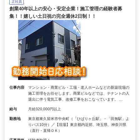
正社員
創業40年以上の安心・安定企業！施工管理の経験者募
集！！嬉しい土日祝の完全週休2日制！！
仕事内容
マンション・商業ビル・工場・老人ホームなどの新築現場の
施工管理をお任せします。商業ビルなどでは、テナントの入
退出に伴う電気工事、改修工事をおこなっています。 …
給与
月給320,000円以上
勤務地
東京都東久留米市中央町（「ひばりヶ丘駅」・「田無駅」よ
りバス10分）／【現場】東京都内近郊、埼玉県、神奈川県
（直行・直帰ＯＫ）