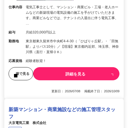
仕事内容
電気工事士として、マンション・商業ビル・工場・老人ホー
ムなどの新築現場の電気設備の施工を手がけていただきま
す。商業ビルなどでは、テナントの入退出に伴う電気工事、
…
給与
月給320,000円以上
勤務地
東京都東久留米市中央町4-4-30（「ひばりヶ丘駅」・「田無
駅」よりバス10分）／【現場】東京都内近郊、埼玉県、神奈
川県（直行・直帰ＯＫ）
応募資格
経験者歓迎！
詳細を見る
後で見る
更新日： 2026/07/08 掲載終了日： 2026/10/09
新築マンション・商業施設などの施工管理スタッ
フ
大京電気工業 株式会社