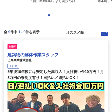
「新井薬師前駅」より徒歩5分）
市本町、
9
1
-
9
全
件中
件を表示
NEW
建築物の解体作業スタッフ
伍高興業株式会社
正社員
5年後10年後には安定した高収入！入社祝い金10万円！月
3万円の寮制度有り！日払い／週払いOK！