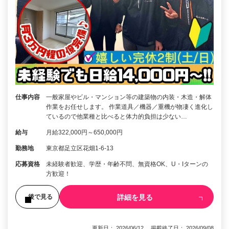
仕事内容
一般家屋やビル・マンション等の建築物の内装・木造・解体
作業をお任せします。 作業道具／機器／重機が物凄く進化し
ているので他業種と比べると体力的負担は少ない…
給与
月給322,000円～650,000円
勤務地
東京都足立区花畑1-6-13
応募資格
未経験者歓迎、学歴・年齢不問、無資格OK、U・Iターンの
方歓迎！
詳細を見る
後で見る
更新日： 2026/06/12 掲載終了日： 2026/09/08