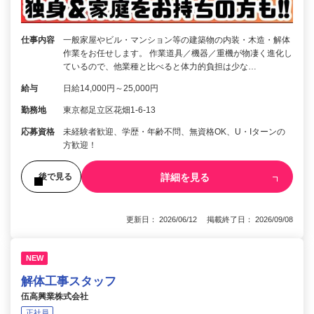
仕事内容
一般家屋やビル・マンション等の建築物の内装・木造・解体
作業をお任せします。 作業道具／機器／重機が物凄く進化し
ているので、他業種と比べると体力的負担は少な…
給与
日給14,000円～25,000円
勤務地
東京都足立区花畑1-6-13
応募資格
未経験者歓迎、学歴・年齢不問、無資格OK、U・Iターンの
方歓迎！
詳細を見る
後で見る
更新日： 2026/06/12 掲載終了日： 2026/09/08
NEW
解体工事スタッフ
伍高興業株式会社
正社員