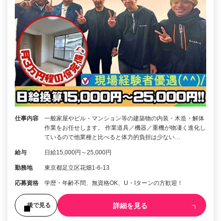
仕事内容
一般家屋やビル・マンション等の建築物の内装・木造・解体
作業をお任せします。 作業道具／機器／重機が物凄く進化し
ているので他業種と比べると体力的負担は少ない…
給与
日給15,000円～25,000円
勤務地
東京都足立区花畑1-6-13
応募資格
学歴・年齢不問、無資格OK、U・Iターンの方歓迎！
詳細を見る
後で見る