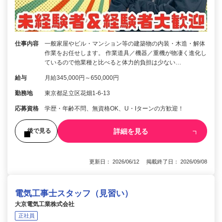
仕事内容
一般家屋やビル・マンション等の建築物の内装・木造・解体
作業をお任せします。 作業道具／機器／重機が物凄く進化し
ているので他業種と比べると体力的負担は少ない…
給与
月給345,000円～650,000円
勤務地
東京都足立区花畑1-6-13
応募資格
学歴・年齢不問、無資格OK、U・Iターンの方歓迎！
詳細を見る
後で見る
更新日： 2026/06/12 掲載終了日： 2026/09/08
電気工事士スタッフ（見習い）
大京電気工業株式会社
正社員