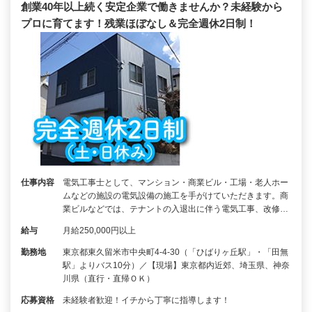
創業40年以上続く安定企業で働きませんか？未経験から
プロに育てます！残業ほぼなし＆完全週休2日制！
仕事内容
電気工事士として、マンション・商業ビル・工場・老人ホー
ムなどの施設の電気設備の施工を手がけていただきます。商
業ビルなどでは、テナントの入退出に伴う電気工事、改修…
給与
月給250,000円以上
勤務地
東京都東久留米市中央町4-4-30（「ひばりヶ丘駅」・「田無
駅」よりバス10分）／【現場】東京都内近郊、埼玉県、神奈
川県（直行・直帰ＯＫ）
応募資格
未経験者歓迎！イチから丁寧に指導します！