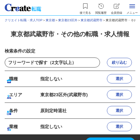
後で見る
閲覧履歴
会員登録
メニュー
クリエイト転職・求人TOP
＞
東京都
＞
東京都23区外
＞
東京都武蔵野市
＞
東京都武蔵野市・その他
東京都武蔵野市・その他の転職・求人情報
検索条件の設定
絞り込む
職種
指定しない
選択
エリア
東京都23区外(武蔵野市)
選択
条件
原則定時退社
選択
業種
指定しない
選択