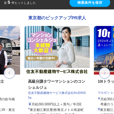
5
検索条件を保存
全
件ヒットしました
東京都のピックアップPR求人
転士
高級分譲タワーマンションのコン
10tト
シェルジュ
マルゼン 
住友不動産建物サービス株式会社/hcf2600
5a
年間の給与補
月給350
月給260,000円以上＋賞与／年2回
考慮のう
（JR・東京
東京都江東区豊洲/東京メトロ有楽町
東京都江戸