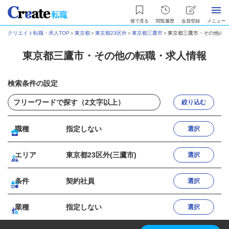
後で見る
閲覧履歴
会員登録
メニュー
クリエイト転職・求人TOP
＞
東京都
＞
東京都23区外
＞
東京都三鷹市
＞
東京都三鷹市・その他の転
東京都三鷹市・その他の転職・求人情報
検索条件の設定
絞り込む
職種
指定しない
選択
エリア
東京都23区外(三鷹市)
選択
条件
契約社員
選択
業種
指定しない
選択