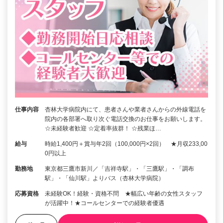
仕事内容
杏林大学病院内にて、患者さんや業者さんからの外線電話を
院内の各部署へ取り次ぐ電話交換のお仕事をお願いします。
☆未経験者歓迎 ☆定着率抜群！ ☆残業ほ…
給与
時給1,400円＋賞与年2回（100,000円×2回） ★月収233,00
0円以上
勤務地
東京都三鷹市新川／「吉祥寺駅」・「三鷹駅」・「調布
駅」・「仙川駅」よりバス（杏林大学病院）
応募資格
未経験OK！経験・資格不問 ★幅広い年齢の女性スタッフ
が活躍中！★コールセンターでの経験者優遇