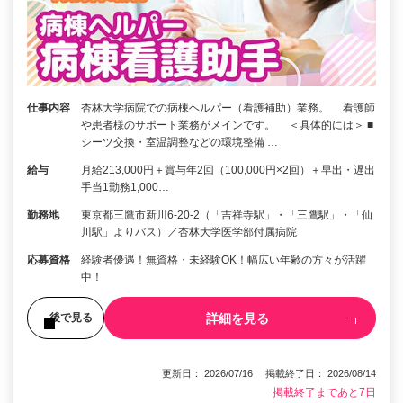
仕事内容
杏林大学病院での病棟ヘルパー（看護補助）業務。 看護師
や患者様のサポート業務がメインです。 ＜具体的には＞ ■
シーツ交換・室温調整などの環境整備 …
給与
月給213,000円＋賞与年2回（100,000円×2回）＋早出・遅出
手当1勤務1,000…
勤務地
東京都三鷹市新川6-20-2（「吉祥寺駅」・「三鷹駅」・「仙
川駅」よりバス）／杏林大学医学部付属病院
応募資格
経験者優遇！無資格・未経験OK！幅広い年齢の方々が活躍
中！
詳細を見る
後で見る
更新日： 2026/07/16 掲載終了日： 2026/08/14
掲載終了まであと7日