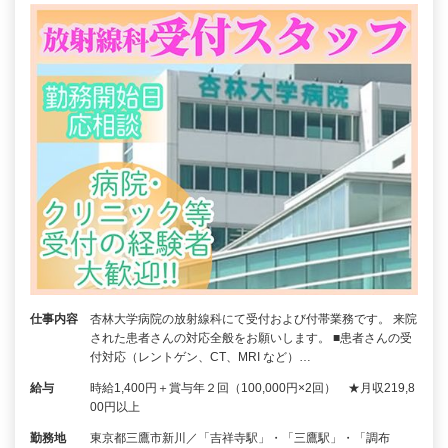
仕事内容
杏林大学病院の放射線科にて受付および付帯業務です。 来院
された患者さんの対応全般をお願いします。 ■患者さんの受
付対応（レントゲン、CT、MRI など）…
給与
時給1,400円＋賞与年２回（100,000円×2回） ★月収219,8
00円以上
勤務地
東京都三鷹市新川／「吉祥寺駅」・「三鷹駅」・「調布