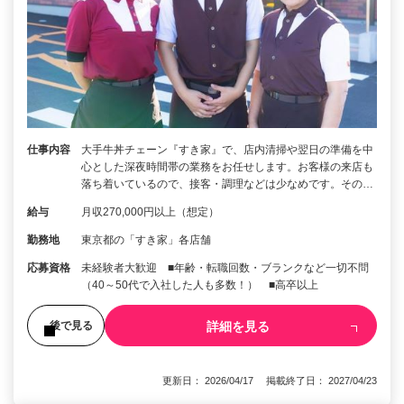
仕事内容
大手牛丼チェーン『すき家』で、店内清掃や翌日の準備を中
心とした深夜時間帯の業務をお任せします。お客様の来店も
落ち着いているので、接客・調理などは少なめです。その…
給与
月収270,000円以上（想定）
勤務地
東京都の「すき家」各店舗
応募資格
未経験者大歓迎 ■年齢・転職回数・ブランクなど一切不問
（40～50代で入社した人も多数！） ■高卒以上
詳細を見る
後で見る
更新日： 2026/04/17 掲載終了日： 2027/04/23