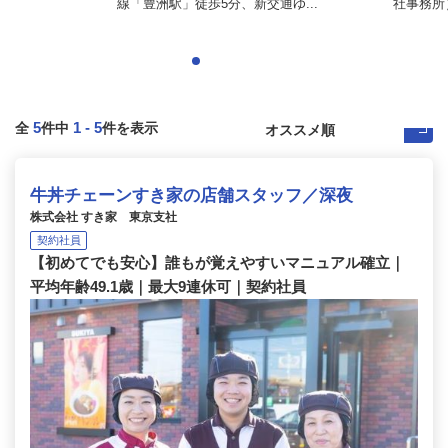
線「豊洲駅」徒歩5分、新交通ゆ...
社事務所）
5
1
-
5
全
件中
件を表示
牛丼チェーンすき家の店舗スタッフ／深夜
株式会社 すき家 東京支社
契約社員
【初めてでも安心】誰もが覚えやすいマニュアル確立｜
平均年齢49.1歳｜最大9連休可｜契約社員