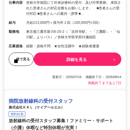
仕事内容
杏林大学病院にて外来診療科の受付、及び付帯業務。 来院さ
れた患者さんの対応全般をお願いします。 ■患者さんの受
付対応 ■患者さんへの案内・誘導 ■…
給与
月給213,000円＋賞与年２回（100,000円×2回）
勤務地
東京都三鷹市新川6-20-2（「吉祥寺駅」・「三鷹駅」・「仙
川駅」よりバス）／杏林大学医学部付属病院
応募資格
経験・資格不問 ★女性活躍中 ★経験者優遇
詳細を見る
後で見る
更新日： 2026/07/16 掲載終了日： 2026/08/14
掲載終了まであと7日
病院放射線科の受付スタッフ
株式会社ＫＲＬ（ケイアールエル）
契約社員
放射線科の受付スタッフ募集！ファミリー・サポート
（介護）休暇など特別休暇が充実！