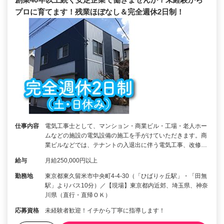
プロに育てます！残業ほぼなし＆完全週休2日制！
仕事内容
電気工事士として、マンション・商業ビル・工場・老人ホー
ムなどの施設の電気設備の施工を手がけていただきます。商
業ビルなどでは、テナントの入退出に伴う電気工事、改修…
給与
月給250,000円以上
勤務地
東京都東久留米市中央町4-4-30（「ひばりヶ丘駅」・「田無
駅」よりバス10分）／【現場】東京都内近郊、埼玉県、神奈
川県（直行・直帰ＯＫ）
応募資格
未経験者歓迎！イチから丁寧に指導します！