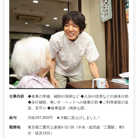
仕事内容
◆食事の準備、補助や清掃など ◆入浴や排泄などの身体介助
◆歩行補助、車いす・ベッドへの移乗介助 ◆ご利用者様の送
迎、見守り ◆食事提供（簡単な調…
給与
月給297,800円 ★大幅に賃上げしました！
勤務地
東京都三鷹市上連雀6-32-36（中央・総武線「三鷹駅」車5
分・徒歩19分）