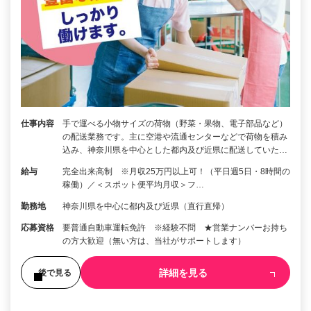
仕事内容
手で運べる小物サイズの荷物（野菜・果物、電子部品など）
の配送業務です。主に空港や流通センターなどで荷物を積み
込み、神奈川県を中心とした都内及び近県に配送していた…
給与
完全出来高制 ※月収25万円以上可！（平日週5日・8時間の
稼働）／＜スポット便平均月収＞フ…
勤務地
神奈川県を中心に都内及び近県（直行直帰）
応募資格
要普通自動車運転免許 ※経験不問 ★営業ナンバーお持ち
の方大歓迎（無い方は、当社がサポートします）
詳細を見る
後で見る