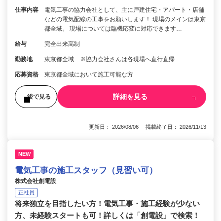
仕事内容
電気工事の協力会社として、主に戸建住宅・アパート・店舗
などの電気配線の工事をお願いします！ 現場のメインは東京
都全域。 現場については臨機応変に対応できます…
給与
完全出来高制
勤務地
東京都全域 ※協力会社さんは各現場へ直行直帰
応募資格
東京都全域において施工可能な方
詳細を見る
後で見る
更新日： 2026/08/06 掲載終了日： 2026/11/13
NEW
電気工事の施工スタッフ（見習い可）
株式会社創電設
正社員
将来独立を目指したい方！電気工事・施工経験が少ない
方、未経験スタートも可！詳しくは「創電設」で検索！