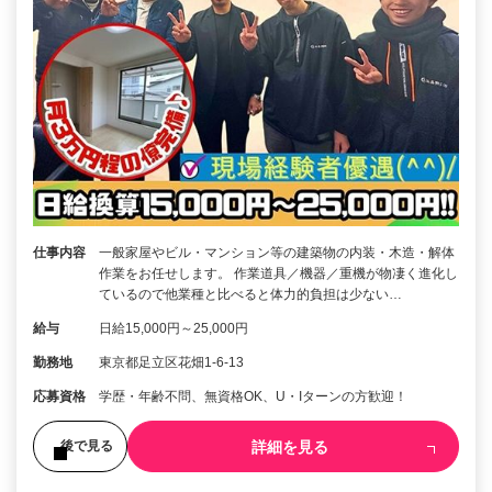
仕事内容
一般家屋やビル・マンション等の建築物の内装・木造・解体
作業をお任せします。 作業道具／機器／重機が物凄く進化し
ているので他業種と比べると体力的負担は少ない…
給与
日給15,000円～25,000円
勤務地
東京都足立区花畑1-6-13
応募資格
学歴・年齢不問、無資格OK、U・Iターンの方歓迎！
詳細を見る
後で見る