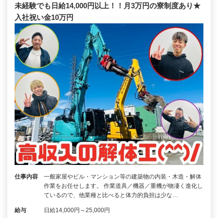
未経験でも日給14,000円以上！！月3万円の寮制度あり★
入社祝い金10万円
仕事内容
一般家屋やビル・マンション等の建築物の内装・木造・解体
作業をお任せします。 作業道具／機器／重機が物凄く進化し
ているので、他業種と比べると体力的負担は少な…
給与
日給14,000円～25,000円