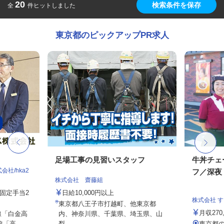
20
検索条件を保存
全
件ヒットしました
東京都のピックアップPR求人
足場工事の見習いスタッフ
牛丼チェ
社/hka2
フ／深夜
株式会社 齋藤組
務固定手当2
日給10,000円以上
株式会社 
東京都八王子市打越町、他東京都
月収27
線「白金高
内、神奈川県、千葉県、埼玉県、山
高...
梨...
東京都