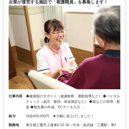
企業が運営する施設で「看護職員」を募集します！
仕事内容
◆健康面のサポート（健康観察、運動指導など） ◆バイタル
チェック（血圧、脈拍、体温測定など） ◆薬などの管理、配
薬 ◆報告書の作成、PCデータ入力 …
給与
月給400,000円 ★大幅に賃上げしました！
勤務地
東京都三鷹市上連雀6-32-36（中央・総武線「三鷹駅」車5