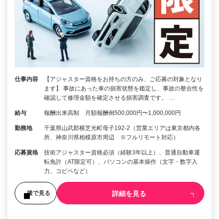
仕事内容
【アジャスター資格をお持ちの方のみ、ご応募の対象となり
ます】 事故にあった車の損害状態を鑑定し、事故の整合性を
確認して修理金額を確定させる損害調査です。 …
給与
報酬出来高制 月額報酬例500,000円〜1,000,000円
勤務地
千葉県山武郡横芝光町母子192-2（営業エリアは東京都内各
所、神奈川県相模原市周辺 ※フルリモート対応）
応募資格
技術アジャスター資格必須（経験3年以上）、普通自動車運
転免許（AT限定可）、パソコンの基本操作（文字・数字入
力、コピペなど）
詳細を見る
後で見る