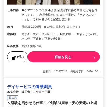
仕事内容
◆ケアプランの作成 ◆介護保険請求に係る業務 などをお任
せします。 ご利用者様のご家族に一番近い「ケアマネジャ
ー」は、ご利用者様のご家族と施設側…
給与
月給360,000円 ★大幅に賃上げしました！！
勤務地
東京都三鷹市下連雀6‐6‐51（JR中央線「三鷹駅」からバス、
バス停「下連雀」下車徒歩5分）
応募資格
介護支援専門員
詳細を見る
後で見る
更新日： 2026/07/28 掲載終了日： 2026/10/31
デイサービスの看護職員
株式会社 揚工舎／ヨウコー三鷹
正社員
＼経験を活かせる仕事！／創業24周年・安心安定の上場