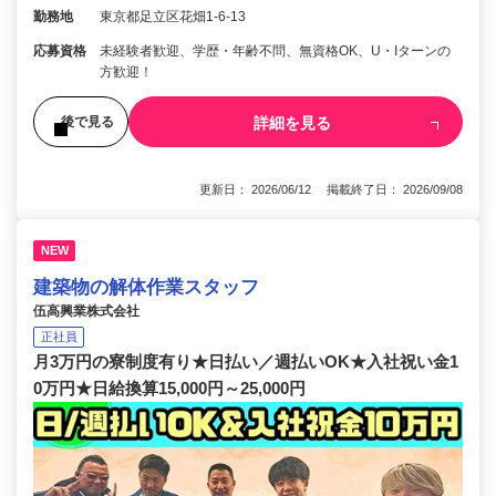
勤務地
東京都足立区花畑1-6-13
応募資格
未経験者歓迎、学歴・年齢不問、無資格OK、U・Iターンの
方歓迎！
詳細を見る
後で見る
更新日： 2026/06/12 掲載終了日： 2026/09/08
NEW
建築物の解体作業スタッフ
伍高興業株式会社
正社員
月3万円の寮制度有り★日払い／週払いOK★入社祝い金1
0万円★日給換算15,000円～25,000円