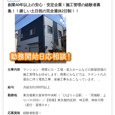
創業40年以上の安心・安定企業！施工管理の経験者募
集！！嬉しい土日祝の完全週休2日制！！
仕事内容
マンション・商業ビル・工場・老人ホームなどの新築現場の
施工管理をお任せします。商業ビルなどでは、テナントの入
退出に伴う電気工事、改修工事をおこなっています。 …
給与
月給320,000円以上
勤務地
東京都東久留米市中央町（「ひばりヶ丘駅」・「田無駅」よ
りバス10分）／【現場】東京都内近郊、埼玉県、神奈川県
（直行・直帰ＯＫ）
応募資格
経験者歓迎！