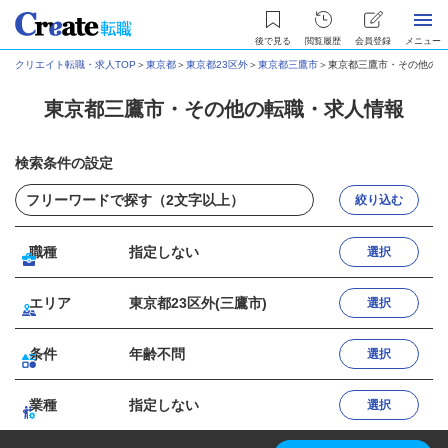
後で見る
閲覧履歴
会員登録
メニュー
クリエイト転職・求人TOP
＞
東京都
＞
東京都23区外
＞
東京都三鷹市
＞
東京都三鷹市・その他の転
東京都三鷹市・その他の転職・求人情報
検索条件の設定
絞り込む
職種
指定しない
選択
エリア
東京都23区外(三鷹市)
選択
条件
年齢不問
選択
業種
指定しない
選択