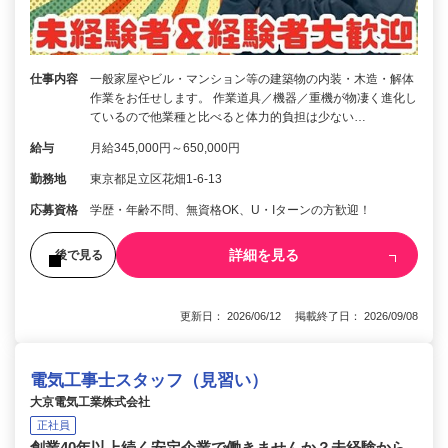
仕事内容
一般家屋やビル・マンション等の建築物の内装・木造・解体
作業をお任せします。 作業道具／機器／重機が物凄く進化し
ているので他業種と比べると体力的負担は少ない…
給与
月給345,000円～650,000円
勤務地
東京都足立区花畑1-6-13
応募資格
学歴・年齢不問、無資格OK、U・Iターンの方歓迎！
詳細を見る
後で見る
更新日： 2026/06/12 掲載終了日： 2026/09/08
電気工事士スタッフ（見習い）
大京電気工業株式会社
正社員
創業40年以上続く安定企業で働きませんか？未経験から