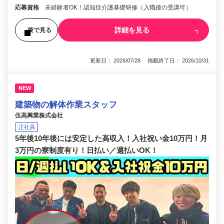
応募資格
未経験者OK！認知症介護基礎研修（入職後の受講可）
詳細を見る
後で見る
更新日： 2026/07/28 掲載終了日： 2026/10/31
NEW
建築物の解体作業スタッフ
伍高興業株式会社
正社員
5年後10年後には安定した高収入！入社祝い金10万円！月
3万円の寮制度有り！日払い／週払いOK！