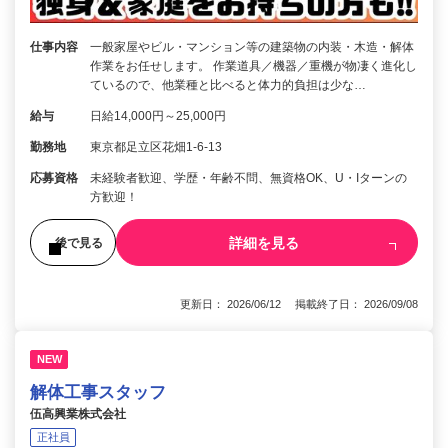
仕事内容
一般家屋やビル・マンション等の建築物の内装・木造・解体
作業をお任せします。 作業道具／機器／重機が物凄く進化し
ているので、他業種と比べると体力的負担は少な…
給与
日給14,000円～25,000円
勤務地
東京都足立区花畑1-6-13
応募資格
未経験者歓迎、学歴・年齢不問、無資格OK、U・Iターンの
方歓迎！
詳細を見る
後で見る
更新日： 2026/06/12 掲載終了日： 2026/09/08
NEW
解体工事スタッフ
伍高興業株式会社
正社員