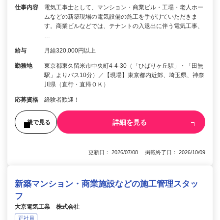
仕事内容
電気工事士として、マンション・商業ビル・工場・老人ホー
ムなどの新築現場の電気設備の施工を手がけていただきま
す。商業ビルなどでは、テナントの入退出に伴う電気工事、
…
給与
月給320,000円以上
勤務地
東京都東久留米市中央町4-4-30（「ひばりヶ丘駅」・「田無
駅」よりバス10分）／【現場】東京都内近郊、埼玉県、神奈
川県（直行・直帰ＯＫ）
応募資格
経験者歓迎！
詳細を見る
後で見る
更新日： 2026/07/08 掲載終了日： 2026/10/09
新築マンション・商業施設などの施工管理スタッ
フ
大京電気工業 株式会社
正社員