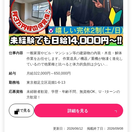
仕事内容
一般家屋やビル・マンション等の建築物の内装・木造・解体
作業をお任せします。 作業道具／機器／重機が物凄く進化し
ているので他業種と比べると体力的負担は少ない…
給与
月給322,000円～650,000円
勤務地
東京都足立区花畑1-6-13
応募資格
未経験者歓迎、学歴・年齢不問、無資格OK、U・Iターンの
方歓迎！
詳細を見る
後で見る
更新日： 2026/06/12 掲載終了日： 2026/09/08