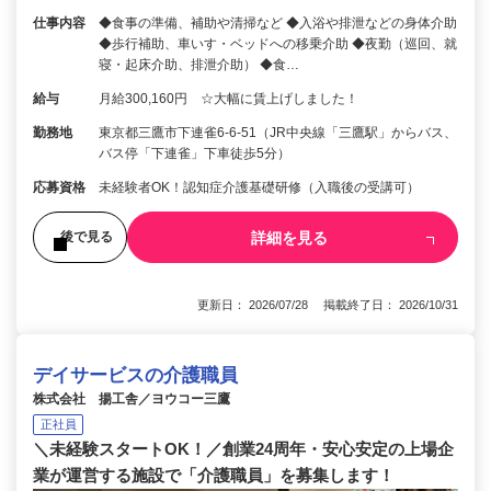
仕事内容
◆食事の準備、補助や清掃など ◆入浴や排泄などの身体介助
◆歩行補助、車いす・ベッドへの移乗介助 ◆夜勤（巡回、就
寝・起床介助、排泄介助） ◆食…
給与
月給300,160円 ☆大幅に賃上げしました！
勤務地
東京都三鷹市下連雀6‐6‐51（JR中央線「三鷹駅」からバス、
バス停「下連雀」下車徒歩5分）
応募資格
未経験者OK！認知症介護基礎研修（入職後の受講可）
詳細を見る
後で見る
更新日： 2026/07/28 掲載終了日： 2026/10/31
デイサービスの介護職員
株式会社 揚工舎／ヨウコー三鷹
正社員
＼未経験スタートOK！／創業24周年・安心安定の上場企
業が運営する施設で「介護職員」を募集します！