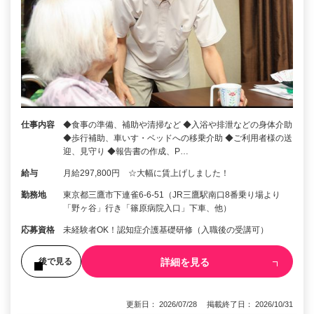
仕事内容
◆食事の準備、補助や清掃など ◆入浴や排泄などの身体介助
◆歩行補助、車いす・ベッドへの移乗介助 ◆ご利用者様の送
迎、見守り ◆報告書の作成、P…
給与
月給297,800円 ☆大幅に賃上げしました！
勤務地
東京都三鷹市下連雀6-6-51（JR三鷹駅南口8番乗り場より
「野ヶ谷」行き「篠原病院入口」下車、他）
応募資格
未経験者OK！認知症介護基礎研修（入職後の受講可）
詳細を見る
後で見る
更新日： 2026/07/28 掲載終了日： 2026/10/31