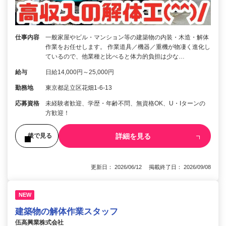
仕事内容
一般家屋やビル・マンション等の建築物の内装・木造・解体
作業をお任せします。 作業道具／機器／重機が物凄く進化し
ているので、他業種と比べると体力的負担は少な…
給与
日給14,000円～25,000円
勤務地
東京都足立区花畑1-6-13
応募資格
未経験者歓迎、学歴・年齢不問、無資格OK、U・Iターンの
方歓迎！
詳細を見る
後で見る
更新日： 2026/06/12 掲載終了日： 2026/09/08
NEW
建築物の解体作業スタッフ
伍高興業株式会社