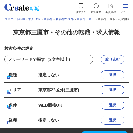
後で見る
閲覧履歴
会員登録
メニュー
クリエイト転職・求人TOP
＞
東京都
＞
東京都23区外
＞
東京都三鷹市
＞
東京都三鷹市・その他の転
東京都三鷹市・その他の転職・求人情報
検索条件の設定
絞り込む
職種
指定しない
選択
エリア
東京都23区外(三鷹市)
選択
条件
WEB面接OK
選択
業種
指定しない
選択