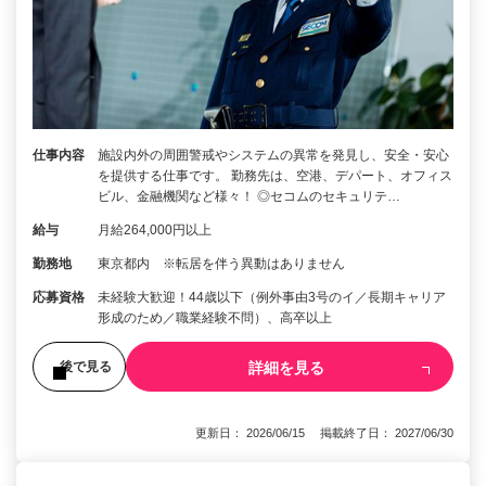
仕事内容
施設内外の周囲警戒やシステムの異常を発見し、安全・安心
を提供する仕事です。 勤務先は、空港、デパート、オフィス
ビル、金融機関など様々！ ◎セコムのセキュリテ…
給与
月給264,000円以上
勤務地
東京都内 ※転居を伴う異動はありません
応募資格
未経験大歓迎！44歳以下（例外事由3号のイ／長期キャリア
形成のため／職業経験不問）、高卒以上
詳細を見る
後で見る
更新日： 2026/06/15 掲載終了日： 2027/06/30