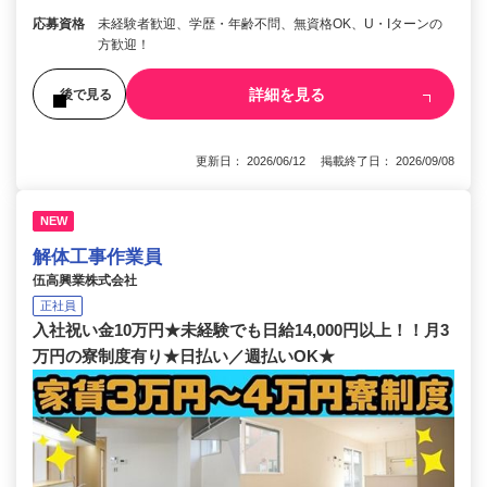
応募資格
未経験者歓迎、学歴・年齢不問、無資格OK、U・Iターンの
方歓迎！
詳細を見る
後で見る
更新日： 2026/06/12 掲載終了日： 2026/09/08
NEW
解体工事作業員
伍高興業株式会社
正社員
入社祝い金10万円★未経験でも日給14,000円以上！！月3
万円の寮制度有り★日払い／週払いOK★