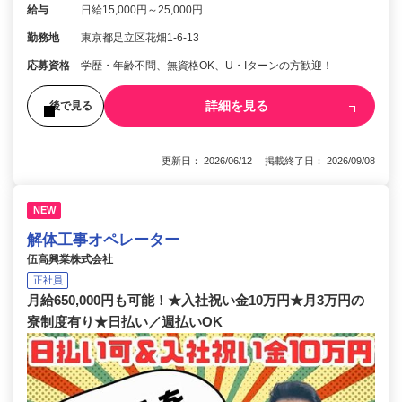
給与
日給15,000円～25,000円
勤務地
東京都足立区花畑1-6-13
応募資格
学歴・年齢不問、無資格OK、U・Iターンの方歓迎！
詳細を見る
後で見る
更新日： 2026/06/12 掲載終了日： 2026/09/08
NEW
解体工事オペレーター
伍高興業株式会社
正社員
月給650,000円も可能！★入社祝い金10万円★月3万円の
寮制度有り★日払い／週払いOK