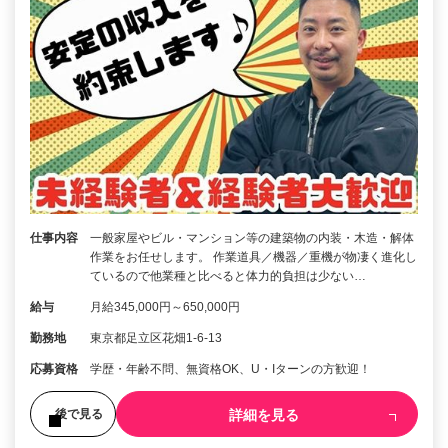
仕事内容
一般家屋やビル・マンション等の建築物の内装・木造・解体
作業をお任せします。 作業道具／機器／重機が物凄く進化し
ているので他業種と比べると体力的負担は少ない…
給与
月給345,000円～650,000円
勤務地
東京都足立区花畑1-6-13
応募資格
学歴・年齢不問、無資格OK、U・Iターンの方歓迎！
詳細を見る
後で見る