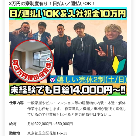
3万円の寮制度有り！日払い／週払いOK！
仕事内容
一般家屋やビル・マンション等の建築物の内装・木造・解体
作業をお任せします。 作業道具／機器／重機が物凄く進化し
ているので他業種と比べると体力的負担は少ない…
給与
月給322,000円～650,000円
勤務地
東京都足立区花畑1-6-13