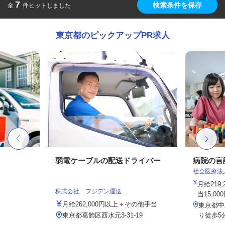
7
検索条件を保存
全
件ヒットしました
東京都のピックアップPR求人
弱電ケーブルの配送ドライバー
病院の言
社会医療法
月給219
株式会社 フジデン運送
当15,00
月給262,000円以上＋その他手当
東京都中
東京都葛飾区西水元3‐31‐19
り徒歩5