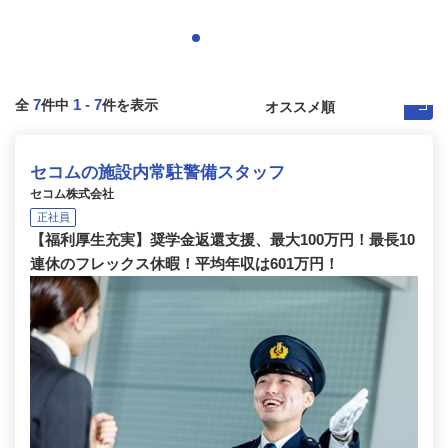
7
1
-
7
全
件中
件を表示
セコムの施設内常駐警備スタッフ
セコム株式会社
正社員
【福利厚生充実】奨学金返還支援、最大100万円！最長10
連休のフレックス休暇！平均年収は601万円！