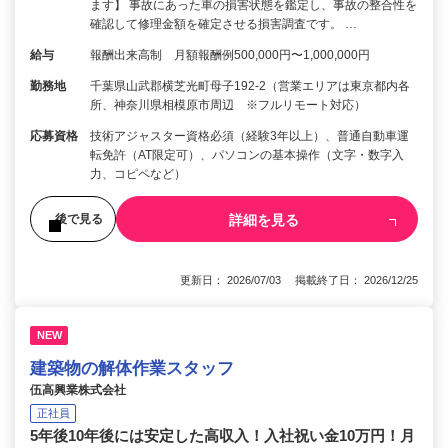
ます】 事故にあった車の損害状態を鑑定し、事故の整合性を
確認して修理金額を確定させる損害調査です。 …
給与
報酬出来高制 月額報酬例500,000円〜1,000,000円
勤務地
千葉県山武郡横芝光町母子192-2（営業エリアは東京都内各
所、神奈川県相模原市周辺 ※フルリモート対応）
応募資格
技術アジャスター資格必須（経験3年以上）、普通自動車運
転免許（AT限定可）、パソコンの基本操作（文字・数字入
力、コピペなど）
詳細を見る
後で見る
更新日： 2026/07/03 掲載終了日： 2026/12/25
NEW
建築物の解体作業スタッフ
伍高興業株式会社
正社員
5年後10年後には安定した高収入！入社祝い金10万円！月