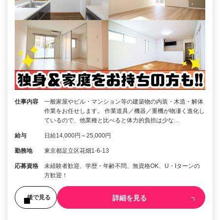
仕事内容
一般家屋やビル・マンション等の建築物の内装・木造・解体
作業をお任せします。 作業道具／機器／重機が物凄く進化し
ているので、他業種と比べると体力的負担は少な…
給与
日給14,000円～25,000円
勤務地
東京都足立区花畑1-6-13
応募資格
未経験者歓迎、学歴・年齢不問、無資格OK、U・Iターンの
方歓迎！
詳細を見る
後で見る