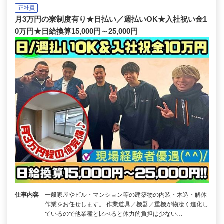
正社員
月3万円の寮制度有り★日払い／週払いOK★入社祝い金1
0万円★日給換算15,000円～25,000円
仕事内容
一般家屋やビル・マンション等の建築物の内装・木造・解体
作業をお任せします。 作業道具／機器／重機が物凄く進化し
ているので他業種と比べると体力的負担は少ない…